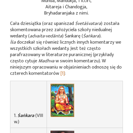
Munda, Mandukja, Tittiri,
Aitareja i Ćhandogja,
Bryhadaranjaka z nimi.
Cała dziesiątka (oraz upaniszad
Śvetāśvatara
) została
skomentowana przez założyciela szkoły niedualnej
wedanty (
advaita-vedānta
) Śankarę (
Śaṅkara
).
Īśa
doczekał się również licznych innych komentarzy we
wszystkich szkołach wedanty. Jest też często
parafrazowany w literaturze puranicznej (przykłady
często cytuje
Madhva
w swoim komentarzu). W
niniejszym opracowaniu w objaśnieniach odnoszę się do
czterech komentatorów
[1]
:
1.
Śaṅkara
(VIII
w.)