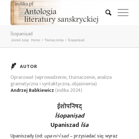
Īśopaniṣad
Jesteś tutaj:
Home
/
Tłumaczenia
/
Īśopaniṣad
AUTOR
Opracował (wprowadzenie, tłumaczenie, analiza
gramatyczna i syntaktyczna, objaśnienia)
Andrzej Babkiewicz
(indika 2024)
ईशोपनिषद्
Īśopaniṣad
Upaniszad
Īśa
Upaniszady (od:
upa-ni-
√
sad
– przysiadać się; wyraz