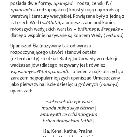
posiada dwie formy:
upaniṣad
– rodzaj żeński f. /
upaniṣada
– rodzaj nijaki n.) konstytuują najmłodszą
warstwę literatury wedyjskiej. Powiązane były z jedną z
czterech Wed (
saṁhitā
), a umieszczane pod koniec
młodszych wedyjskich warstw –
brāhmaṇa
,
ā
raṇyaka
–
dlatego wspólnie nazywane są końcem Wedy (
vedānta
).
Upaniszad
Īśa
(nazywany tak od wyrazu
rozpoczynającego utwór) stanowi ostatni
(czterdziesty) rozdział Białej Jadźurwedy w redakcji
wadźasanijów (dlatego nazywany jest również
vājasaneyi-saṁhitopaniṣad
). To jeden z najkrótszych, a
zarazem najpopularniejszych upaniszad. Umieszczany
jako pierwszy na liście dziesięciu głównych (
mukhya
)
upaniszad:
īśa-kena-katha-praśna-
muṇḍa-māṇdukya-tittiriḥ
|
aitareyaṁ ca cchāndogyam
bṛhad-āraṇyakam tathā
||
Iśa, Kena, Katha, Praśna,