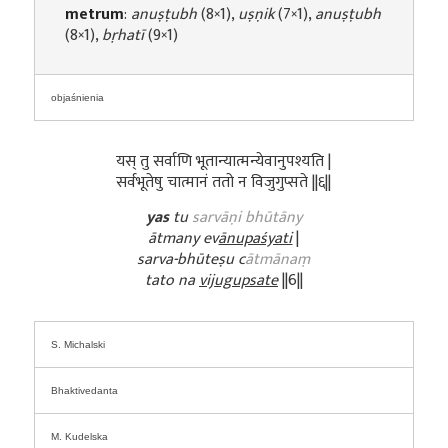
metrum
:
anuṣṭubh
(8×1),
uṣṇik
(7×1),
anuṣṭubh
(8×1),
bṛhatī
(9×1)
objaśnienia
यस् तु सर्वाणि भूतान्यात्मन्येवानुपश्यति |
सर्वभूतेषु चात्मानं ततो न विजुगुप्सते ||६||
yas
tu
sarvāṇi bhūtāny
ātmany ev
ānupaśyati
|
sarva-bhūteṣu c
ātmānaṃ
tato na
vijugupsate
||6||
S. Michalski
Bhaktivedanta
M. Kudelska