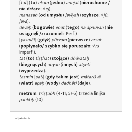
[
tat
] (
to
)
ekam
(
jedno
)
anejat
(
nieruchome /
nie drżące
; √
ej
),
manasaḥ
(
od umysłu
)
javīyaḥ
(
szybsze
; √
jū
,
java
),
devāḥ
(
bogowie
)
enat
(
tego
)
na āpnuvan
(
nie
osiągnęli /zrozumieli
; Perf.)
[
yasmāt
] (
gdyż
)
pūrvam
(
pierwsze
)
arṣat
(
popłynęło/ szybko się poruszało
; √
ṛṣ
Imperf.).
tat
(
to
)
tiṣṭhat
(
stojące
)
dhāvataḥ
(
biegnących
)
anyān
(
innych
)
atyeti
(
wyprzedza
).
tasmin
[
sati
] (
gdy takim jest
)
mātariśvā
(
wiatr
)
apaḥ
(
wody
)
dadhāti
(
daje
).
metrum
:
triṣṭubh
(4×11; 5+6) trzecia linijka
paṅktiḥ
(10)
objaśnienia