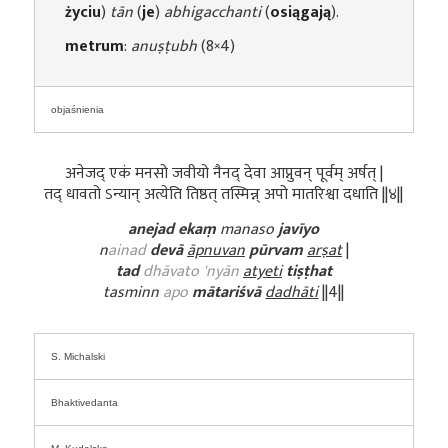
życiu
)
tān
(
je
)
abhigacchanti
(
osiągają
).
metrum
:
anuṣṭubh
(8×4)
objaśnienia
अनेजद् एकं मनसो जवीयो नैनद् देवा आप्नुवन् पूर्वम् अर्षत् |
तद् धावतो ऽन्यान् अत्येति तिष्ठत् तस्मिन्न् अपो मातरिश्वा दधाति ||४||
anejad ekaṃ
manaso
javīyo
n
ainad
devā
āpnuvan
pūrvam
arṣat
|
tad
dhāvato 'nyān
atyeti
tiṣṭhat
tasminn
apo
mātariśvā
dadhāti
||4||
S. Michalski
Bhaktivedanta