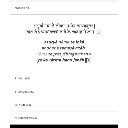
objaśnienia
असुर्या नाम ते लोका अन्धेन तमसावृताः |
तांस् ते प्रेत्याभिगच्छन्ति ये के चात्महनो जनाः ||३||
asuryā
nāma
te
lokā
andhena tamas
āvṛtāḥ
|
tāṃs
te
prety
ābhigacchanti
ye ke
c
ātma-hano janāḥ
||3||
S. Michalski
Bhaktivedanta
M. Kudelska
N. Budziszewska