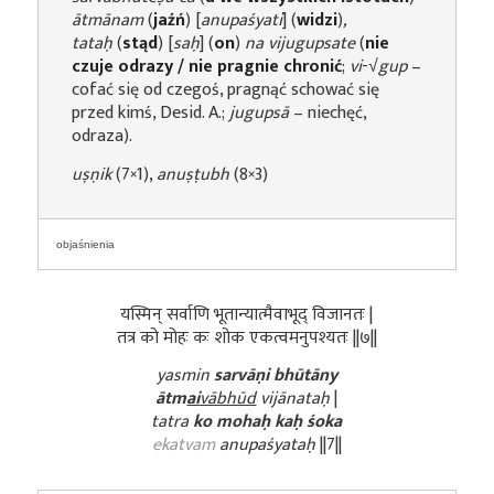
ātmānam
(
jaźń
) [
anupaśyati
] (
widzi
)
,
tataḥ
(
stąd
) [
saḥ
] (
on
)
na vijugupsate
(
nie
czuje odrazy / nie pragnie chronić
;
vi
-√
gup
–
cofać się od czegoś, pragnąć schować się
przed kimś, Desid. A.;
jugupsā
– niechęć,
odraza).
uṣṇik
(7×1),
anuṣṭubh
(8×3)
objaśnienia
यस्मिन् सर्वाणि भूतान्यात्मैवाभूद् विजानतः |
तत्र को मोहः कः शोक एकत्वमनुपश्यतः ||७||
yasmin
sarvāṇi bhūtāny
ātm
ai
vābhūd
vijānataḥ
|
tatra
ko mohaḥ kaḥ śoka
ekatvam
anupaśyataḥ
||7||