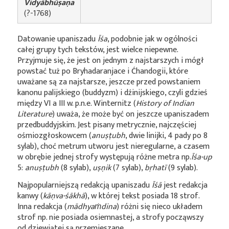
Vidyābhūṣaṇa
(?-1768)
Datowanie upaniszadu
Īśa
, podobnie jak w ogólności
całej grupy tych tekstów, jest wielce niepewne.
Przyjmuje się, że jest on jednym z najstarszych i mógł
powstać tuż po Bryhadaranjace i Ćhandogii, które
uważane są za najstarsze, jeszcze przed powstaniem
kanonu palijskiego (buddyzm) i dźinijskiego, czyli gdzieś
między VI a III w. p.n.e. Winternitz (
History of Indian
Literature
) uważa, że może być on jeszcze upaniszadem
przedbuddyjskim. Jest pisany metrycznie, najczęściej
ośmiozgłoskowcem (
anuṣṭubh
, dwie linijki, 4 pady po 8
sylab), choć metrum utworu jest nieregularne, a czasem
w obrębie jednej strofy występują różne metra np.
Īśa-up
5:
anuṣṭubh
(8 sylab),
uṣṇik
(7 sylab),
bṛhatī
(9 sylab).
Najpopularniejszą redakcją upaniszadu
Īśā
jest redakcja
kanwy (
kāṇva-śākhā
), w której tekst posiada 18 strof.
Inna redakcja (
mādhyaṁdina
) różni się nieco układem
strof np. nie posiada osiemnastej, a strofy począwszy
od dziewiątej są przemieszane.