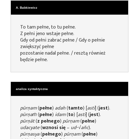
A. Babkiewicz
To tam pełne, to tu pełne.
Z pełni jeno wstaje pełne.
Gdy od pełni zabrać pełne / Gdy o pełnie
zwiększyć pełne
pozostanie nadal pełne. / resztą również
będzie pełne.
analiza syntaktyczna
pūrṇam
(
pełne
)
adah
(
tamto
) [
asti
] (
jest
).
pūrṇaṁ
(
pełne
)
idam
(
to
) [
asti
] (
jest
).
pūrṇāt
(
z pełnego
)
pūrṇam
(
pełne
)
udacyate
(
wznosi się
–
ud
-√
añc
).
pūrṇasya
(
pełnego
)
pūrṇam
(
pełne
)