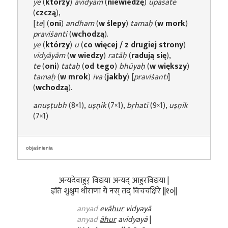
ye
(
którzy
)
avidyām
(
niewiedzę
)
upāsate
(
czczą
),
[
te
] (
oni
)
andham
(
w ślepy
)
tamaḥ
(
w mork
)
praviśanti
(
wchodzą
).
ye
(
którzy
)
u
(
co więcej / z drugiej strony
)
vidyāyām
(
w wiedzy
)
ratāḥ
(
radują się
),
te
(
oni
)
tataḥ
(
od tego
)
bhūyaḥ
(
w większy
)
tamaḥ
(
w mrok
)
iva
(
jakby
) [
praviśanti
]
(
wchodzą
).
anuṣṭubh
(8×1),
uṣṇik
(7×1),
bṛhatī
(9×1),
uṣṇik
(7×1)
objaśnienia
अन्यदेवाहुर् विद्यया अन्यद् आहुरविद्यया |
इति शुश्रुम धीराणां ये नस् तद् विचचक्षिरे ||१०||
anyad
ev
āhur
vidyayā
anyad
āhur
avidyayā
|