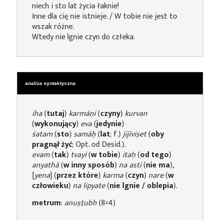
niech i sto lat życia łaknie!
Inne dla cię nie istnieje. / W tobie nie jest to
wszak różne.
Wtedy nie lgnie czyn do człeka.
analiza syntaktyczna
iha
(
tutaj
)
karmāṇi
(
czyny
)
kurvan
(
wykonujący
)
eva
(
jedynie
)
śatam
(
sto
)
samāḥ
(
lat
; f.)
jijīviṣet
(
oby
pragnął żyć
; Opt. od Desid.)
.
evam
(
tak
)
tvayi
(
w tobie
)
itaḥ
(
od tego
)
anyathā
(
w inny sposób
)
na
asti
(
nie ma
),
[
yena
] (
przez które
)
karma
(
czyn
)
nare
(
w
człowieku
)
na lipyate
(
nie lgnie / oblepia
)
.
metrum
:
anuṣṭubh
(8×4)