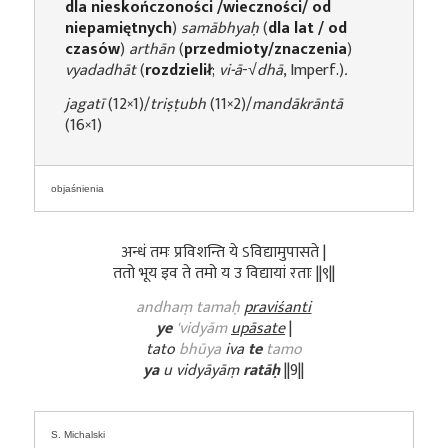
dla nieskończoności /wieczności/ od
niepamiętnych
)
samābhyaḥ
(
dla lat / od
czasów
)
arthān
(
przedmioty/znaczenia
)
vyadadhāt
(
rozdzielił
;
vi-ā
-√
dhā
, Imperf.)
.
jagatī
(12×1)/
triṣṭubh
(11×2)/
mandākrāntā
(16×1)
objaśnienia
अन्धं तमः प्रविशन्ति ये ऽविद्यामुपासते |
ततो भूय इव ते तमो य उ विद्यायां रताः ||९||
andhaṃ tamaḥ
praviśanti
ye
'vidyām
upāsate
|
tato
bhūya
iva
te
tamo
ya
u vidyāyāṃ
ratāḥ
||9||
S. Michalski