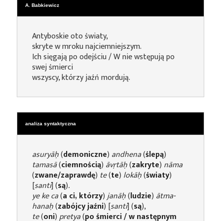
A. Babkiewicz
Antyboskie oto światy,
skryte w mroku najciemniejszym.
Ich sięgają po odejściu / W nie wstępują po
swej śmierci
wszyscy, którzy jaźń mordują.
analiza syntaktyczna
asuryāḥ
(
demoniczne
)
andhena
(
ślepą
)
tamasā
(
ciemnością
)
āvṛtāḥ
(
zakryte
)
nāma
(
zwane/zaprawdę
)
te
(
te
)
lokāḥ
(
światy
)
[
santi
] (
są
)
.
ye ke ca
(
a ci, którzy
)
janāḥ
(
ludzie
)
ātma-
hanaḥ
(
zabójcy jaźni
) [
santi
] (
są
),
te
(
oni
)
pretya
(
po śmierci / w następnym