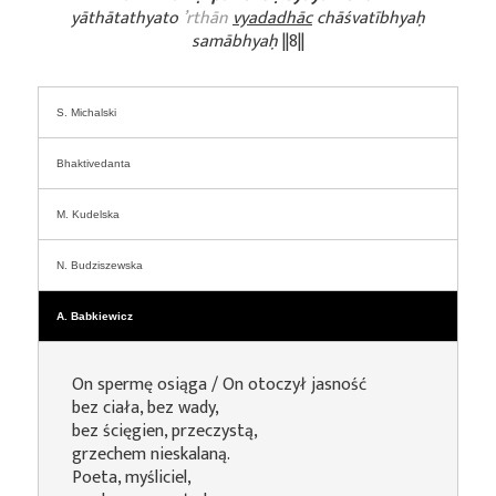
yāthātathyato
’rthān
vyadadhāc
chāśvatībhyaḥ
samābhyaḥ
||8||
S. Michalski
Bhaktivedanta
M. Kudelska
N. Budziszewska
A. Babkiewicz
On spermę osiąga / On otoczył jasność
bez ciała, bez wady,
bez ścięgien, przeczystą,
grzechem nieskalaną.
Poeta, myśliciel,