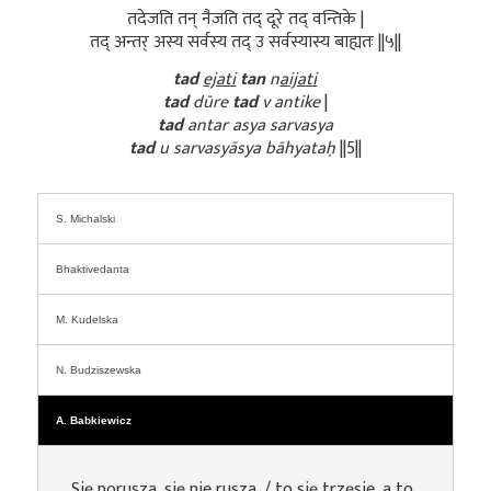
तदेजति तन् नैजति तद् दूरे तद् वन्तिके |
तद् अन्तर् अस्य सर्वस्य तद् उ सर्वस्यास्य बाह्यतः ||५||
tad
ejati
tan
n
aijati
tad
dūre
tad
v antike
|
tad
antar asya sarvasya
tad
u sarvasyāsya bāhyataḥ
||5||
S. Michalski
Bhaktivedanta
M. Kudelska
N. Budziszewska
A. Babkiewicz
Się porusza, się nie rusza, / to się trzęsie, a to