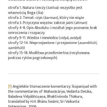
strofa 1. Natura rzeczy (
tattva
): wszystko jest
własnością Boga (
Īśa
)
strofa 2. Temat: czyn (
karman
), który nie wiąże
strofa 3. Przyczyna więzów: zabicie jaźni (
ātman
)
strofy 4-8. Opis Absolutu i rezultat jego poznania: brak
omroczenia i rozpaczy
strofy 9-11. Wiedza i niewiedza (
vidyā, avidyā
)
strofy 12-14. Nieprzejawione i przejawione (
asambhūti,
sambhūti
)
strofy 15-18. Modlitwa przedśmiertna (recytowana
podczas rytów pogrzebowych)
[1]
Angielskie tłumaczenie komentarzy: Īśopaniṣad with
the commentaries of Mahavācārya, Vedānta Deśika,
Baladeva Vidyābhūṣaṇa, Bhaktivinoda Thākura,
translated by H.H. Bhānu Swāmī, Sri Vaikunta
Enterprises, 2006.