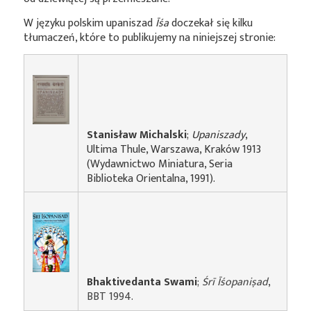
W języku polskim upaniszad
Īśa
doczekał się kilku
tłumaczeń, które to publikujemy na niniejszej stronie:
Stanisław Michalski
;
Upaniszady
,
Ultima Thule, Warszawa, Kraków 1913
(Wydawnictwo Miniatura, Seria
Biblioteka Orientalna, 1991).
Bhaktivedanta Swami
;
Śrī Īśopaniṣad
,
BBT 1994.