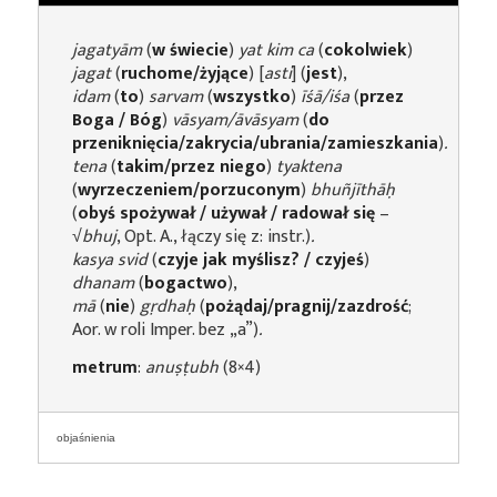
jagatyām
(
w świecie
)
yat kim ca
(
cokolwiek
)
jagat
(
ruchome/żyjące
) [
asti
] (
jest
),
idam
(
to
)
sarvam
(
wszystko
)
īśā/iśa
(
przez
Boga / Bóg
)
vāsyam/āvāsyam
(
do
przeniknięcia/zakrycia/ubrania/zamieszkania
)
.
tena
(
takim/przez niego
)
tyaktena
(
wyrzeczeniem/porzuconym
)
bhuñjīthāḥ
(
obyś spożywał / używał / radował się
–
√
bhuj
, Opt. A., łączy się z: instr.)
.
kasya svid
(
czyje jak myślisz? / czyjeś
)
dhanam
(
bogactwo
),
mā
(
nie
)
gṛdhaḥ
(
pożądaj/pragnij/zazdrość
;
Aor. w roli Imper. bez „a”)
.
metrum
:
anuṣṭubh
(8×4)
objaśnienia