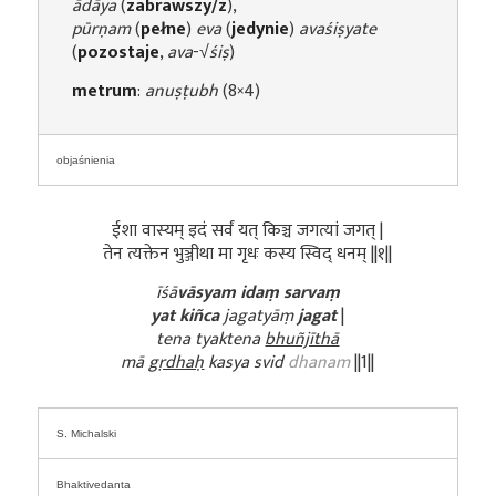
ādāya
(
zabrawszy/z
),
pūrṇam
(
pełne
)
eva
(
jedynie
)
avaśiṣyate
(
pozostaje
,
ava
-√
śiṣ
)
metrum
:
anuṣṭubh
(8×4)
objaśnienia
ईशा वास्यम् इदं सर्वं यत् किञ्च जगत्यां जगत् |
तेन त्यक्तेन भुञ्जीथा मा गृधः कस्य स्विद् धनम् ||१||
īśā
vāsyam idaṃ sarvaṃ
yat kiñca
jagatyāṃ
jagat
|
tena tyaktena
bhuñjīthā
mā
gṛdhaḥ
kasya svid
dhanam
||1||
S. Michalski
Bhaktivedanta