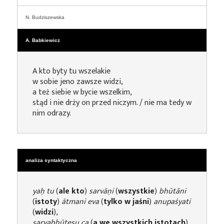
N. Budziszewska
A. Babkiewicz
A kto byty tu wszelakie
w sobie jeno zawsze widzi,
a też siebie w bycie wszelkim,
stąd i nie drży on przed niczym. / nie ma tedy w
nim odrazy.
analiza syntaktyczna
yaḥ tu
(
ale kto
)
sarvāṇi
(
wszystkie
)
bhūtāni
(
istoty
)
ātmani eva
(
tylko w jaśni
)
anupaśyati
(
widzi
),
sarvabhūteṣu ca
(
a we wszystkich istotach
)