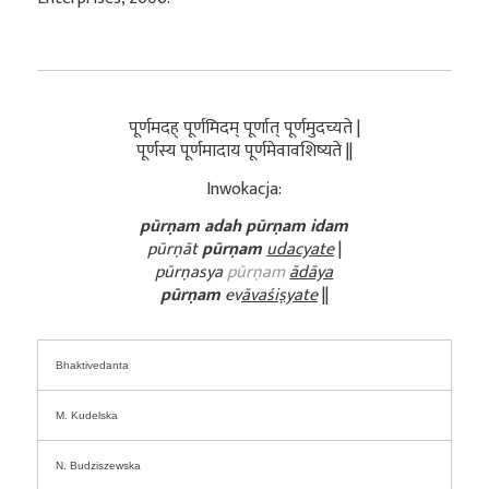
पूर्णमदह् पूर्णमिदम् पूर्णात् पूर्णमुदच्यते |
पूर्णस्य पूर्णमादाय पूर्णमेवावशिष्यते ||
Inwokacja:
pūrṇam adah pūrṇam idam
pūrṇāt
pūrṇam
udacyate
|
pūrṇasya
pūrṇam
ādāya
pūrṇam
ev
āvaśiṣyate
||
Bhaktivedanta
M. Kudelska
N. Budziszewska