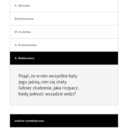
S. Michalski
Bhaktivedanta
M. Kudelska
N. Budziszewska
A. Babkiewicz
Pojął, że w nim wszystkie byty
jego jaźnią, nim się stały.
Gdzież złudzenie, jaka rozpacz,
kiedy jedność wszędzie widzi?
analiza syntaktyczna