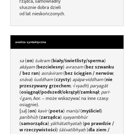
rządca, samowładny
słusznie dobra dzieli
od lat nieskończonych.
analiza syntaktyczna
sa
(
on
)
śukram
(
biały/świetlisty/sperma
)
akāyam
(
bezcielesny
)
avraṇam
(
bez szwanku
/ bez ran
)
asnāviram
(
bez ścięgien / nerwów
;
snāva
)
śuddham
(
czysty
)
apāpa-viddham
(
nie
przeszywany grzechem
; √
vyadh
)
paryagāt
(
osiągnął/podszedł/okrążył/zamknął
;
pari
-
√
gam
, Aor. – może wskazywać na inne czasy:
osiągnie)
.
[
sa
] (
on
)
kavir
(
poeta
)
manīṣī
(
myśliciel
)
paribhūḥ
(
zarządca
)
syayambhūr
(
samorządca
)
yāthātathyataḥ
(
po prawdzie /
w rzeczywistości
)
śāśvatībhyaḥ
(
dla ziem /