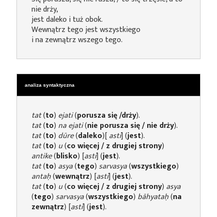
nie drży,
jest daleko i tuż obok.
Wewnątrz tego jest wszystkiego
i na zewnątrz wszego tego.
analiza syntaktyczna
tat
(
to
)
ejati
(
porusza się /drży
).
tat
(
to
)
na ejati
(
nie porusza się / nie drży
).
tat
(
to
)
dūre
(
daleko
)[
asti
] (
jest
).
tat
(
to
)
u
(
co więcej / z drugiej strony
)
antike
(
blisko
) [
asti
] (
jest
).
tat
(
to
)
asya
(
tego
)
sarvasya
(
wszystkiego
)
antaḥ
(
wewnątrz
) [
asti
] (
jest
).
tat
(
to
)
u
(
co więcej / z drugiej strony
)
asya
(
tego
)
sarvasya
(
wszystkiego
)
bāhyataḥ
(
na
zewnątrz
) [
asti
] (
jest
).