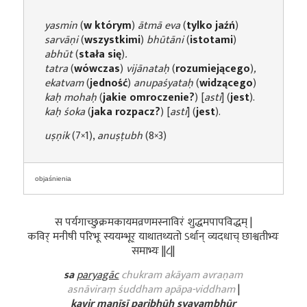
yasmin
(
w którym
)
ātmā eva
(
tylko jaźń
)
sarvāṇi
(
wszystkimi
)
bhūtāni
(
istotami
)
abhūt
(
stała się
)
.
tatra
(
wówczas
)
vijānataḥ
(
rozumiejącego
)
,
ekatvam
(
jedność
)
anupaśyataḥ
(
widzącego
)
kaḥ mohaḥ
(
jakie omroczenie?
) [
asti
] (
jest
).
kaḥ śoka
(
jaka rozpacz?
) [
asti
] (
jest
).
uṣṇik
(7×1),
anuṣṭubh
(8×3)
objaśnienia
स पर्यगाच्छुक्रमकायमव्रणमस्नाविरं शुद्धमपापविद्धम् |
कविर् मनीषी परिभूः स्ययम्भूर् याथातथ्यतो ऽर्थान् व्यदधाच् छाश्वतीभ्यः
समाभ्यः ||८||
sa
paryagāc
chukram akāyam avraṇam
asnāviraṃ śuddham apāpa-viddham
|
kavir manīṣī paribhūḥ syayambhūr