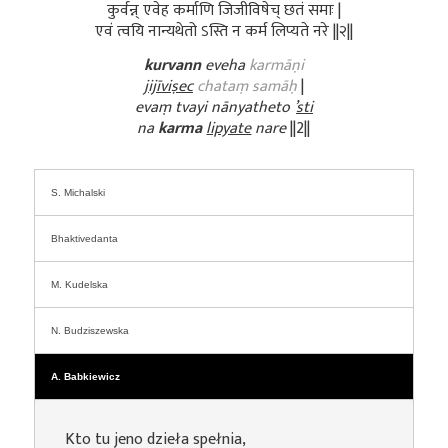
कुर्वन्न् एवेह कर्माणि जिजीविषेच् छतं समाः |
एवं त्वयि नान्यथेतो ऽस्ति न कर्म लिप्यते नरे ||२||
kurvann
eveha
karmāṇi
jijīviṣec
chataṃ samāḥ
|
evaṃ tvayi nānyatheto ’
sti
na
karma
lipyate
nare
||2||
S. Michalski
Bhaktivedanta
M. Kudelska
N. Budziszewska
A. Babkiewicz
Kto tu jeno dzieła spełnia,