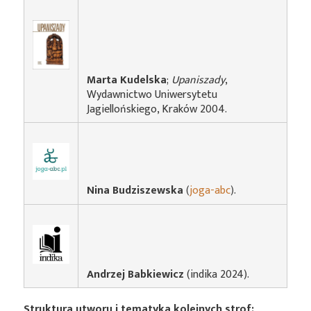
Marta Kudelska
;
Upaniszady
,
Wydawnictwo Uniwersytetu
Jagiellońskiego, Kraków 2004.
Nina Budziszewska
(
joga-abc
).
Andrzej Babkiewicz
(indika 2024).
Struktura utworu i tematyka kolejnych strof: