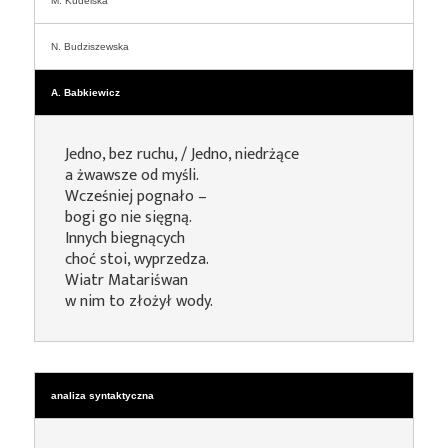
M. Kudelska
N. Budziszewska
A. Babkiewicz
Jedno, bez ruchu, / Jedno, niedrżące
a żwawsze od myśli.
Wcześniej pognało –
bogi go nie sięgną.
Innych biegnących
choć stoi, wyprzedza.
Wiatr Matariśwan
w nim to złożył wody.
analiza syntaktyczna