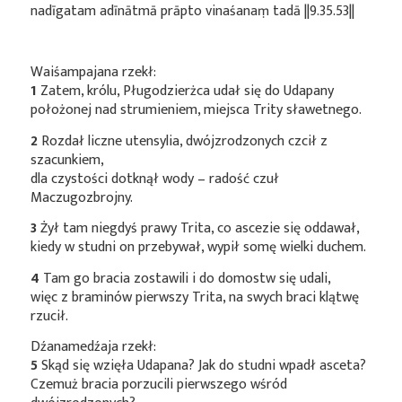
nadīgatam adīnātmā prāpto vinaśanaṃ tadā ||9.35.53||
Waiśampajana rzekł:
1
Zatem, królu, Pługodzierżca udał się do Udapany
położonej nad strumieniem, miejsca Trity sławetnego.
2
Rozdał liczne utensylia, dwójzrodzonych czcił z
szacunkiem,
dla czystości dotknął wody – radość czuł
Maczugozbrojny.
3
Żył tam niegdyś prawy Trita, co ascezie się oddawał,
kiedy w studni on przebywał, wypił somę wielki duchem.
4
Tam go bracia zostawili i do domostw się udali,
więc z braminów pierwszy Trita, na swych braci klątwę
rzucił.
Dźanamedźaja rzekł:
5
Skąd się wzięła Udapana? Jak do studni wpadł asceta?
Czemuż bracia porzucili pierwszego wśród