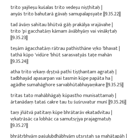
trito yajñeṣu kuśalas trito vedeṣu niṣṭhitaḥ |
anyās trito bahutarā gāvaḥ samupalapsyate ||9.35.22||
tad āvāṃ sahitau bhūtvā gāḥ prakālya vrajāvahe |
trito 'pi gacchatāṃ kāmam āvābhyāṃ vai vinākṛtaḥ
||9.35.23||
teṣām āgacchatāṃ rātrau pathisthāne vṛko 'bhavat |
tathā kūpo 'vidūre 'bhūt sarasvatyās taṭe mahān
||9.35.24||
atha trito vṛkaṃ dṛṣṭvā pathi tiṣṭhantam agrataḥ |
tadbhayād apasarpan vai tasmin kūpe papāta ha |
agādhe sumahāghore sarvabhūtabhayaṃkare ||9.35.25||
tritas tato mahābhāgaḥ kūpastho munisattamaḥ |
ārtanādaṃ tataś cakre tau tu śuśruvatur munī ||9.35.26||
taṃ jñātvā patitaṃ kūpe bhrātarāv ekatadvitau |
vṛkatrāsāc ca lobhāc ca samutsṛjya prajagmatuḥ
||9.35.27||
bhrātṛbhyāṃ paśulubdhābhyām utsṛṣṭaḥ sa mahātapāḥ |