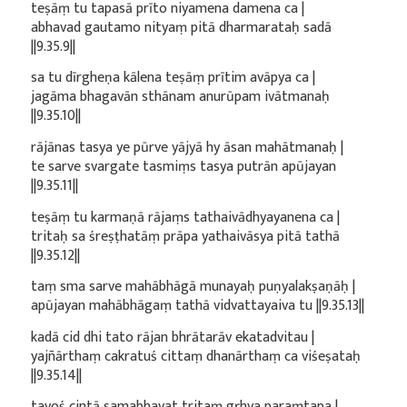
teṣāṃ tu tapasā prīto niyamena damena ca |
abhavad gautamo nityaṃ pitā dharmarataḥ sadā
||9.35.9||
sa tu dīrgheṇa kālena teṣāṃ prītim avāpya ca |
jagāma bhagavān sthānam anurūpam ivātmanaḥ
||9.35.10||
rājānas tasya ye pūrve yājyā hy āsan mahātmanaḥ |
te sarve svargate tasmiṃs tasya putrān apūjayan
||9.35.11||
teṣāṃ tu karmaṇā rājaṃs tathaivādhyayanena ca |
tritaḥ sa śreṣṭhatāṃ prāpa yathaivāsya pitā tathā
||9.35.12||
taṃ sma sarve mahābhāgā munayaḥ puṇyalakṣaṇāḥ |
apūjayan mahābhāgaṃ tathā vidvattayaiva tu ||9.35.13||
kadā cid dhi tato rājan bhrātarāv ekatadvitau |
yajñārthaṃ cakratuś cittaṃ dhanārthaṃ ca viśeṣataḥ
||9.35.14||
tayoś cintā samabhavat tritaṃ gṛhya paraṃtapa |