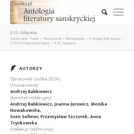
9.35. Udapana
Jesteś tutaj:
Home
/
Tłumaczenia
/
Mahābhārata
/
9. Księga Śalji (śalya)
/
9.29-53 Pielgrzymka Ramy
/
9.35. Udapana
AUTORZY
Opracowali (indika 2024):
(tłumaczenie)
Andrzej Babkiewicz
(komitet redakcyjny)
Andrzej Babkiewicz, Joanna Jurewicz, Monika
Nowakowska,
Sven Sellmer, Przemysław Szczurek, Anna
Trynkowska
(redakcja techniczna)