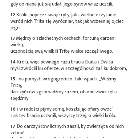
gdy do nieba już się udał, jego synów wraz uczcili.
12
Królu, poprzez swoje ryty, jak i wielkie oczytanie
wśród nich Trita się wyróżniał, tak jak wcześniej ojciec
jego.
13
Mędrcy o szlachetnych cechach, fortuną darzeni
wielką,
uczonością swą wielbili Tritę wielce szczęśliwego.
14
Królu, więc pewnego razu bracia Ekata i Dwita
myśl zwrócili ku ofierze, w szczególności zaś ku dobrom,
15
i na pomysł, wrogogromco, taki wpadli: „Weźmy
Tritę,
darczyńców zgromadźmy razem, ofiarne zwierzęta
spędźmy
16
i w radości pijmy somę, kosztując ofiary owoc”.
Tak też bracia uczynili, wszyscy trzej, o wielki królu.
17
Do darczyńców licznych zaszli, by zwierzęta od nich
zebrać,