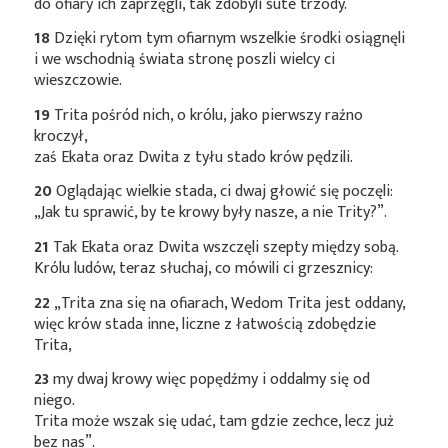
do ofiary ich zaprzęgli, tak zdobyli sute trzody.
18
Dzięki rytom tym ofiarnym wszelkie środki osiągnęli
i we wschodnią świata stronę poszli wielcy ci
wieszczowie.
19
Trita pośród nich, o królu, jako pierwszy raźno
kroczył,
zaś Ekata oraz Dwita z tyłu stado krów pędzili.
20
Oglądając wielkie stada, ci dwaj głowić się poczęli:
„Jak tu sprawić, by te krowy były nasze, a nie Trity?”.
21
Tak Ekata oraz Dwita wszczęli szepty między sobą.
Królu ludów, teraz słuchaj, co mówili ci grzesznicy:
22
„Trita zna się na ofiarach, Wedom Trita jest oddany,
więc krów stada inne, liczne z łatwością zdobędzie
Trita,
23
my dwaj krowy więc popędźmy i oddalmy się od
niego.
Trita może wszak się udać, tam gdzie zechce, lecz już
bez nas”.