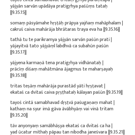
yājyān sarvān upādāya pratigṛhya paśūṃs tataḥ
||9.35.15||
somaṃ pāsyāmahe hṛṣṭāḥ prāpya yajñaṃ mahāphalam |
cakruś caiva mahārāja bhrātaras traya eva ha ||9.35.16||
tathā tu te parikramya yājyān sarvān paśūn prati |
yājayitvā tato yājyāṃl labdhvā ca subahūn paśūn
||9.35.17||
yājyena karmaṇā tena pratigṛhya vidhānataḥ |
prācīṃ diśaṃ mahātmāna ājagmus te maharṣayaḥ
||9.35.18||
tritas teṣāṃ mahārāja purastād yāti hṛṣṭavat |
ekataś ca dvitaś caiva pṛṣṭhataḥ kālayan paśūn ||9.35.19||
tayoś cintā samabhavad dṛṣṭvā paśugaṇaṃ mahat |
kathaṃ na syur imā gāva āvābhyāṃ vai vinā tritam
||9.35.20||
tāv anyonyaṃ samābhāṣya ekataś ca dvitaś ca ha |
yad ūcatur mithaḥ pāpau tan nibodha janeśvara ||9.35.21||