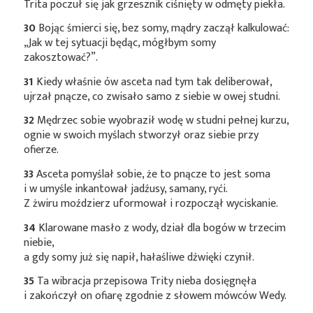
Trita poczuł się jak grzesznik ciśnięty w odmęty piekła.
30
Bojąc śmierci się, bez somy, mądry zaczął kalkulować:
„Jak w tej sytuacji będąc, mógłbym somy
zakosztować?”.
31
Kiedy właśnie ów asceta nad tym tak deliberował,
ujrzał pnącze, co zwisało samo z siebie w owej studni.
32
Mędrzec sobie wyobraził wodę w studni pełnej kurzu,
ognie w swoich myślach stworzył oraz siebie przy
ofierze.
33
Asceta pomyślał sobie, że to pnącze to jest soma
i w umyśle inkantował jadźusy, samany, ryći.
Z żwiru moździerz uformował i rozpoczął wyciskanie.
34
Klarowane masło z wody, dział dla bogów w trzecim
niebie,
a gdy somy już się napił, hałaśliwe dźwięki czynił.
35
Ta wibracja przepisowa Trity nieba dosięgnęła
i zakończył on ofiarę zgodnie z słowem mówców Wedy.