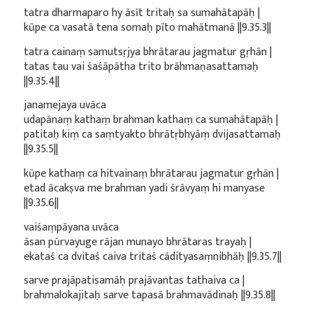
tatra dharmaparo hy āsīt tritaḥ sa sumahātapāḥ |
kūpe ca vasatā tena somaḥ pīto mahātmanā ||9.35.3||
tatra cainaṃ samutsṛjya bhrātarau jagmatur gṛhān |
tatas tau vai śaśāpātha trito brāhmaṇasattamaḥ
||9.35.4||
janamejaya uvāca
udapānaṃ kathaṃ brahman kathaṃ ca sumahātapāḥ |
patitaḥ kiṃ ca saṃtyakto bhrātṛbhyāṃ dvijasattamaḥ
||9.35.5||
kūpe kathaṃ ca hitvainaṃ bhrātarau jagmatur gṛhān |
etad ācakṣva me brahman yadi śrāvyaṃ hi manyase
||9.35.6||
vaiśaṃpāyana uvāca
āsan pūrvayuge rājan munayo bhrātaras trayaḥ |
ekataś ca dvitaś caiva tritaś cādityasaṃnibhāḥ ||9.35.7||
sarve prajāpatisamāḥ prajāvantas tathaiva ca |
brahmalokajitaḥ sarve tapasā brahmavādinaḥ ||9.35.8||