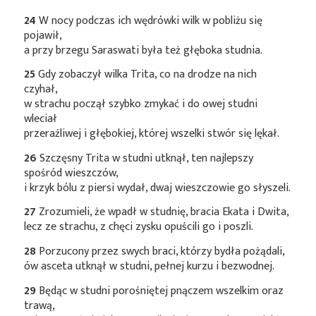
24
W nocy podczas ich wędrówki wilk w pobliżu się
pojawił,
a przy brzegu Saraswati była też głęboka studnia.
25
Gdy zobaczył wilka Trita, co na drodze na nich
czyhał,
w strachu począł szybko zmykać i do owej studni
wleciał
przeraźliwej i głębokiej, której wszelki stwór się lękał.
26
Szczęsny Trita w studni utknął, ten najlepszy
spośród wieszczów,
i krzyk bólu z piersi wydał, dwaj wieszczowie go słyszeli.
27
Zrozumieli, że wpadł w studnię, bracia Ekata i Dwita,
lecz ze strachu, z chęci zysku opuścili go i poszli.
28
Porzucony przez swych braci, którzy bydła pożądali,
ów asceta utknął w studni, pełnej kurzu i bezwodnej.
29
Będąc w studni porośniętej pnączem wszelkim oraz
trawą,