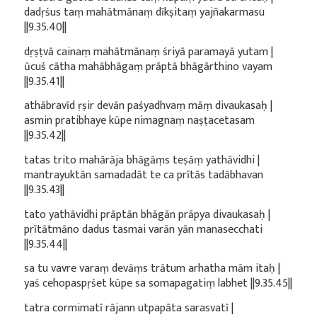
dadṛśus taṃ mahātmānaṃ dīkṣitaṃ yajñakarmasu
||9.35.40||
dṛṣṭvā cainaṃ mahātmānaṃ śriyā paramayā yutam |
ūcuś cātha mahābhāgaṃ prāptā bhāgārthino vayam
||9.35.41||
athābravīd ṛṣir devān paśyadhvaṃ māṃ divaukasaḥ |
asmin pratibhaye kūpe nimagnaṃ naṣṭacetasam
||9.35.42||
tatas trito mahārāja bhāgāṃs teṣāṃ yathāvidhi |
mantrayuktān samadadāt te ca prītās tadābhavan
||9.35.43||
tato yathāvidhi prāptān bhāgān prāpya divaukasaḥ |
prītātmāno dadus tasmai varān yān manasecchati
||9.35.44||
sa tu vavre varaṃ devāṃs trātum arhatha mām itaḥ |
yaś cehopaspṛśet kūpe sa somapagatiṃ labhet ||9.35.45||
tatra cormimatī rājann utpapāta sarasvatī |