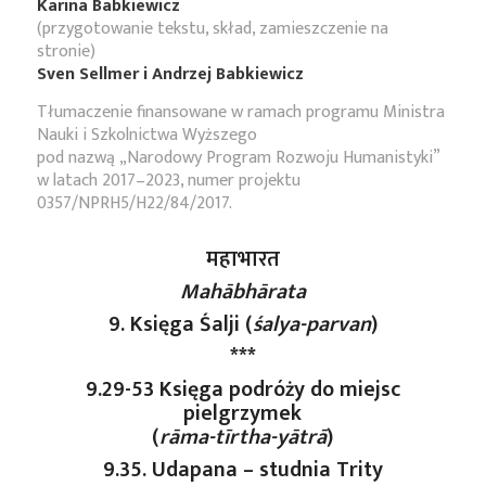
Karina Babkiewicz
(przygotowanie tekstu, skład, zamieszczenie na
stronie)
Sven Sellmer i Andrzej Babkiewicz
Tłumaczenie finansowane w ramach programu Ministra
Nauki i Szkolnictwa Wyższego
pod nazwą „Narodowy Program Rozwoju Humanistyki”
w latach 2017–2023, numer projektu
0357/NPRH5/H22/84/2017.
महाभारत
Mahābhārata
9. Księga Śalji (
śalya-parvan
)
***
9.29-53 Księga podróży do miejsc
pielgrzymek
(
rāma-tīrtha-yātrā
)
9.35. Udapana – studnia Trity