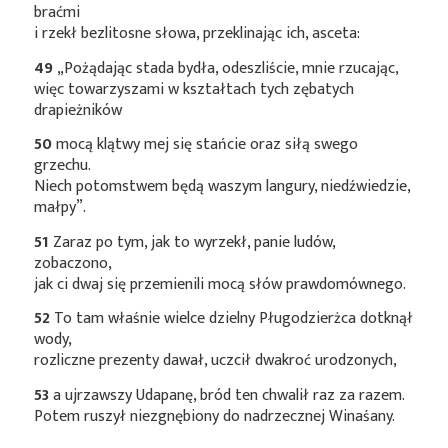
braćmi
i rzekł bezlitosne słowa, przeklinając ich, asceta:
49
„Pożądając stada bydła, odeszliście, mnie rzucając,
więc towarzyszami w kształtach tych zębatych
drapieżników
50
mocą klątwy mej się stańcie oraz siłą swego
grzechu.
Niech potomstwem będą waszym langury, niedźwiedzie,
małpy”.
51
Zaraz po tym, jak to wyrzekł, panie ludów,
zobaczono,
jak ci dwaj się przemienili mocą słów prawdomównego.
52
To tam właśnie wielce dzielny Pługodzierżca dotknął
wody,
rozliczne prezenty dawał, uczcił dwakroć urodzonych,
53
a ujrzawszy Udapanę, bród ten chwalił raz za razem.
Potem ruszył niezgnębiony do nadrzecznej Winaśany.