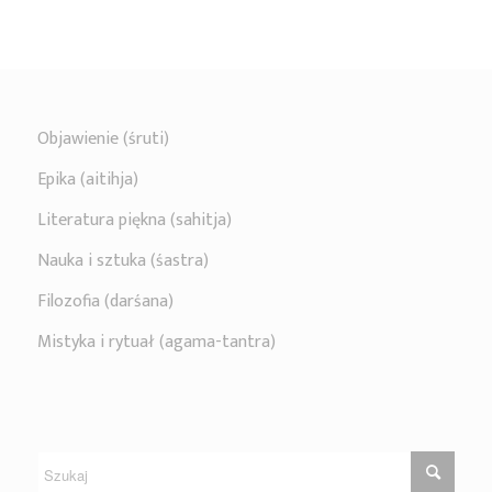
Objawienie (śruti)
Epika (aitihja)
Literatura piękna (sahitja)
Nauka i sztuka (śastra)
Filozofia (darśana)
Mistyka i rytuał (agama-tantra)