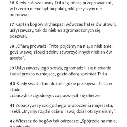
36
Kiedy zaś szacowny Trita tę ofiarę przeprowadzał,
w trzecim niebie był niepokój, nikt przyczyny nie
pojmował.
37
Kapłan bogów Bryhaspati wówczas hałas ów ułowił,
usłyszawszy, tak do niebian zgromadzonych się
odezwał:
38
„Ofiarę prowadzi Trita, pójdźmy na nią, o niebianie,
gdyż w swej złości zdolny stworzyć innych niebian ów
asceta”.
39
Usłyszawszy jego słowa, zgromadzili się niebianie
i udali prosto w miejsce, gdzie ofiarę spełniał Trita.
40
Kiedy światli tam dotarli, gdzie przebywał Trita w
studni,
zobaczyli czcigodnego, co poświęcił się ofierze.
41
Zobaczywszy czcigodnego w otoczeniu majestatu,
rzekli: „Myśmy rządni działu i swój dział otrzymaliśmy”.
42
Wieszcz do bogów tak odrzecze: „Spójrzcie na mnie,