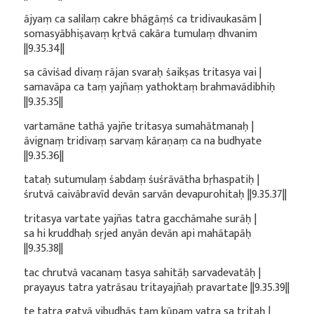
ājyaṃ ca salilaṃ cakre bhāgāṃś ca tridivaukasām |
somasyābhiṣavaṃ kṛtvā cakāra tumulaṃ dhvanim
||9.35.34||
sa cāviśad divaṃ rājan svaraḥ śaikṣas tritasya vai |
samavāpa ca taṃ yajñaṃ yathoktaṃ brahmavādibhiḥ
||9.35.35||
vartamāne tathā yajñe tritasya sumahātmanaḥ |
āvignaṃ tridivaṃ sarvaṃ kāraṇaṃ ca na budhyate
||9.35.36||
tataḥ sutumulaṃ śabdaṃ śuśrāvātha bṛhaspatiḥ |
śrutvā caivābravīd devān sarvān devapurohitaḥ ||9.35.37||
tritasya vartate yajñas tatra gacchāmahe surāḥ |
sa hi kruddhaḥ sṛjed anyān devān api mahātapāḥ
||9.35.38||
tac chrutvā vacanaṃ tasya sahitāḥ sarvadevatāḥ |
prayayus tatra yatrāsau tritayajñaḥ pravartate ||9.35.39||
te tatra gatvā vibudhās taṃ kūpaṃ yatra sa tritaḥ |