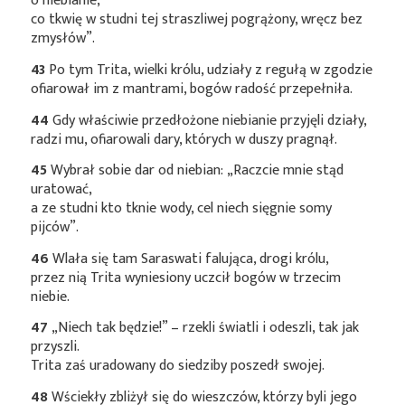
o niebianie,
co tkwię w studni tej straszliwej pogrążony, wręcz bez
zmysłów”.
43
Po tym Trita, wielki królu, udziały z regułą w zgodzie
ofiarował im z mantrami, bogów radość przepełniła.
44
Gdy właściwie przedłożone niebianie przyjęli działy,
radzi mu, ofiarowali dary, których w duszy pragnął.
45
Wybrał sobie dar od niebian: „Raczcie mnie stąd
uratować,
a ze studni kto tknie wody, cel niech sięgnie somy
pijców”.
46
Wlała się tam Saraswati falująca, drogi królu,
przez nią Trita wyniesiony uczcił bogów w trzecim
niebie.
47
„Niech tak będzie!” – rzekli światli i odeszli, tak jak
przyszli.
Trita zaś uradowany do siedziby poszedł swojej.
48
Wściekły zbliżył się do wieszczów, którzy byli jego