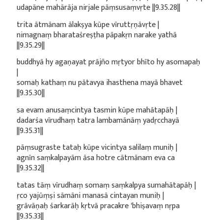
udapāne mahārāja nirjale pāṃsusaṃvṛte ||9.35.28||
trita ātmānam ālakṣya kūpe vīruttṛṇāvṛte |
nimagnaṃ bharataśreṣṭha pāpakṛn narake yathā
||9.35.29||
buddhyā hy agaṇayat prājño mṛtyor bhīto hy asomapaḥ
|
somaḥ kathaṃ nu pātavya ihasthena mayā bhavet
||9.35.30||
sa evam anusaṃcintya tasmin kūpe mahātapāḥ |
dadarśa vīrudhaṃ tatra lambamānāṃ yadṛcchayā
||9.35.31||
pāṃsugraste tataḥ kūpe vicintya salilaṃ muniḥ |
agnīn saṃkalpayām āsa hotre cātmānam eva ca
||9.35.32||
tatas tāṃ vīrudhaṃ somaṃ saṃkalpya sumahātapāḥ |
ṛco yajūṃṣi sāmāni manasā cintayan muniḥ |
grāvāṇaḥ śarkarāḥ kṛtvā pracakre 'bhiṣavaṃ nṛpa
||9.35.33||