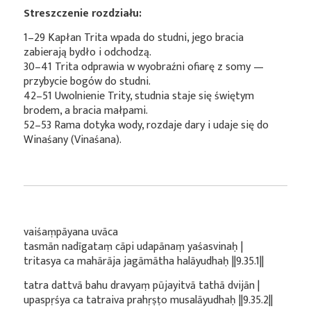
Streszczenie rozdziału:
1–29 Kapłan Trita wpada do studni, jego bracia
zabierają bydło i odchodzą.
30–41 Trita odprawia w wyobraźni ofiarę z somy —
przybycie bogów do studni.
42–51 Uwolnienie Trity, studnia staje się świętym
brodem, a bracia małpami.
52–53 Rama dotyka wody, rozdaje dary i udaje się do
Winaśany (Vinaśana).
vaiśaṃpāyana uvāca
tasmān nadīgataṃ cāpi udapānaṃ yaśasvinaḥ |
tritasya ca mahārāja jagāmātha halāyudhaḥ ||9.35.1||
tatra dattvā bahu dravyaṃ pūjayitvā tathā dvijān |
upaspṛśya ca tatraiva prahṛṣṭo musalāyudhaḥ ||9.35.2||