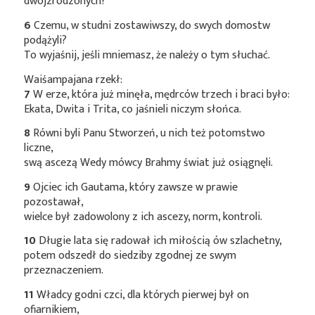
dwójzrodzonych?
6
Czemu, w studni zostawiwszy, do swych domostw
podążyli?
To wyjaśnij, jeśli mniemasz, że należy o tym słuchać.
Waiśampajana rzekł:
7
W erze, która już minęła, mędrców trzech i braci było:
Ekata, Dwita i Trita, co jaśnieli niczym słońca.
8
Równi byli Panu Stworzeń, u nich też potomstwo
liczne,
swą ascezą Wedy mówcy Brahmy świat już osiągnęli.
9
Ojciec ich Gautama, który zawsze w prawie
pozostawał,
wielce był zadowolony z ich ascezy, norm, kontroli.
10
Długie lata się radował ich miłością ów szlachetny,
potem odszedł do siedziby zgodnej ze swym
przeznaczeniem.
11
Władcy godni czci, dla których pierwej był on
ofiarnikiem,