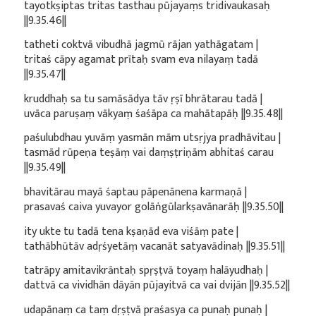
tayotkṣiptas tritas tasthau pūjayaṃs tridivaukasaḥ
||9.35.46||
tatheti coktvā vibudhā jagmū rājan yathāgatam |
tritaś cāpy agamat prītaḥ svam eva nilayaṃ tadā
||9.35.47||
kruddhaḥ sa tu samāsādya tāv ṛṣī bhrātarau tadā |
uvāca paruṣaṃ vākyaṃ śaśāpa ca mahātapāḥ ||9.35.48||
paśulubdhau yuvāṃ yasmān mām utsṛjya pradhāvitau |
tasmād rūpeṇa teṣāṃ vai daṃṣṭriṇām abhitaś carau
||9.35.49||
bhavitārau mayā śaptau pāpenānena karmaṇā |
prasavaś caiva yuvayor golāṅgūlarkṣavānarāḥ ||9.35.50||
ity ukte tu tadā tena kṣaṇād eva viśāṃ pate |
tathābhūtāv adṛśyetāṃ vacanāt satyavādinaḥ ||9.35.51||
tatrāpy amitavikrāntaḥ spṛṣṭvā toyaṃ halāyudhaḥ |
dattvā ca vividhān dāyān pūjayitvā ca vai dvijān ||9.35.52||
udapānaṃ ca taṃ dṛṣṭvā praśasya ca punaḥ punaḥ |