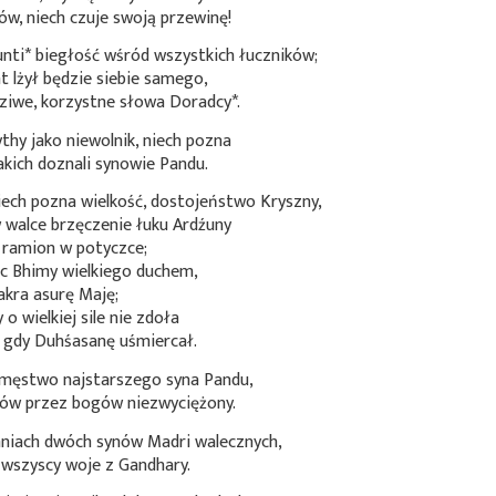
ów, niech czuje swoją przewinę!
nti*
biegłość wśród wszystkich łuczników;
t lżył będzie siebie samego,
dziwe, korzystne słowa
Doradcy*
.
thy jako niewolnik, niech pozna
jakich doznali synowie Pandu.
iech pozna wielkość, dostojeństwo Kryszny,
w walce brzęczenie łuku Ardźuny
łę ramion w potyczce;
c Bhimy wielkiego duchem,
akra asurę Maję;
 o wielkiej sile nie zdoła
 gdy Duhśasanę uśmiercał.
 męstwo najstarszego syna Pandu,
drów przez bogów niezwyciężony.
niach dwóch synów Madri walecznych,
 wszyscy woje z Gandhary.