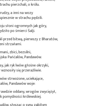
rachu pierzchali, o królu.
drudzy, a inni na wozy
spiesznie w strachu pędzili.
oju słoni ogromnych jak góry,
dziło po śmierci Śalji.
li przed bitwą, pierwszy z Bharatów,
jeni strzałami.
ani, zbici, bezsilni,
ojska Pańćalów, Pandawów.
sy, jak ryk lwów głośne okrzyki,
wznosiły się przeraźliwie.
wów strwożone, uciekające,
ćalów, Pandawów woje:
 prawdzie oddany, wrogów zwyciężył,
sk pomyślności królewskiej.
ludów, słysząc o synu zabitym