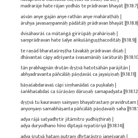
madrarāje hate rājan yodhās te prādravan bhayāt ||9.18.7|
aśvān anye gajān anye rathān anye mahārathāḥ |
āruhya javasaṃpannāḥ pādātāḥ prādravan bhayāt ||9.18.8|
dvisāhasrāś ca mātaṅgā girirūpāḥ prahāriṇaḥ |
saṃprādravan hate śalye aṅkuśāṅguṣṭhacoditāḥ ||9.18.9||
te raṇād bharataśreṣṭha tāvakāḥ prādravan diśaḥ |
dhāvantaś cāpy adṛśyanta śvasamānāḥ śarāturāḥ ||9.18.10
tān prabhagnān drutān dṛṣṭvā hatotsāhān parājitān |
abhyadravanta pāñcālāḥ pāṇḍavāś ca jayaiṣiṇaḥ ||9.18.11||
bāṇaśabdaravaś cāpi siṃhanādaś ca puṣkalaḥ |
śaṅkhaśabdaś ca śūrāṇāṃ dāruṇaḥ samapadyata ||9.18.12|
dṛṣṭvā tu kauravaṃ sainyaṃ bhayatrastaṃ pravidrutam 
anyonyaṃ samabhāṣanta pāñcālāḥ pāṇḍavaiḥ saha ||9.18.1
adya rājā satyadhṛtir jitāmitro yudhiṣṭhiraḥ |
adya duryodhano hīno dīptayā nṛpatiśriyā ||9.18.14||
adya śrutvā hataṃ putraṃ dhṛtarāṣṭro janeśvaraḥ |