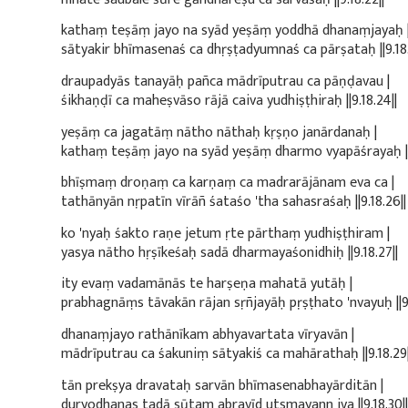
kathaṃ teṣāṃ jayo na syād yeṣāṃ yoddhā dhanaṃjayaḥ 
sātyakir bhīmasenaś ca dhṛṣṭadyumnaś ca pārṣataḥ ||9.18.
draupadyās tanayāḥ pañca mādrīputrau ca pāṇḍavau |
śikhaṇḍī ca maheṣvāso rājā caiva yudhiṣṭhiraḥ ||9.18.24||
yeṣāṃ ca jagatāṃ nātho nāthaḥ kṛṣṇo janārdanaḥ |
kathaṃ teṣāṃ jayo na syād yeṣāṃ dharmo vyapāśrayaḥ ||9
bhīṣmaṃ droṇaṃ ca karṇaṃ ca madrarājānam eva ca |
tathānyān nṛpatīn vīrāñ śataśo 'tha sahasraśaḥ ||9.18.26||
ko 'nyaḥ śakto raṇe jetum ṛte pārthaṃ yudhiṣṭhiram |
yasya nātho hṛṣīkeśaḥ sadā dharmayaśonidhiḥ ||9.18.27||
ity evaṃ vadamānās te harṣeṇa mahatā yutāḥ |
prabhagnāṃs tāvakān rājan sṛñjayāḥ pṛṣṭhato 'nvayuḥ ||9.
dhanaṃjayo rathānīkam abhyavartata vīryavān |
mādrīputrau ca śakuniṃ sātyakiś ca mahārathaḥ ||9.18.29|
tān prekṣya dravataḥ sarvān bhīmasenabhayārditān |
duryodhanas tadā sūtam abravīd utsmayann iva ||9.18.30||