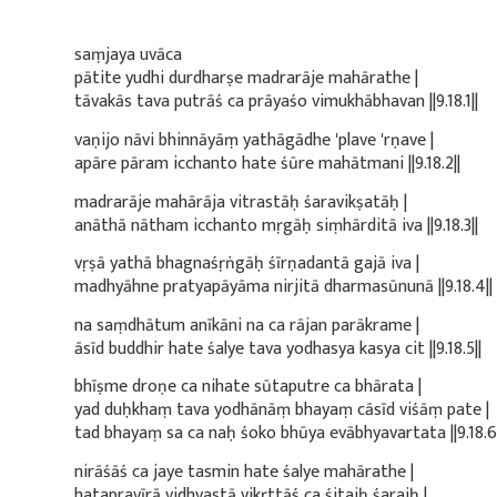
saṃjaya uvāca
pātite yudhi durdharṣe madrarāje mahārathe |
tāvakās tava putrāś ca prāyaśo vimukhābhavan ||9.18.1||
vaṇijo nāvi bhinnāyāṃ yathāgādhe 'plave 'rṇave |
apāre pāram icchanto hate śūre mahātmani ||9.18.2||
madrarāje mahārāja vitrastāḥ śaravikṣatāḥ |
anāthā nātham icchanto mṛgāḥ siṃhārditā iva ||9.18.3||
vṛṣā yathā bhagnaśṛṅgāḥ śīrṇadantā gajā iva |
madhyāhne pratyapāyāma nirjitā dharmasūnunā ||9.18.4||
na saṃdhātum anīkāni na ca rājan parākrame |
āsīd buddhir hate śalye tava yodhasya kasya cit ||9.18.5||
bhīṣme droṇe ca nihate sūtaputre ca bhārata |
yad duḥkhaṃ tava yodhānāṃ bhayaṃ cāsīd viśāṃ pate |
tad bhayaṃ sa ca naḥ śoko bhūya evābhyavartata ||9.18.6|
nirāśāś ca jaye tasmin hate śalye mahārathe |
hatapravīrā vidhvastā vikṛttāś ca śitaiḥ śaraiḥ |