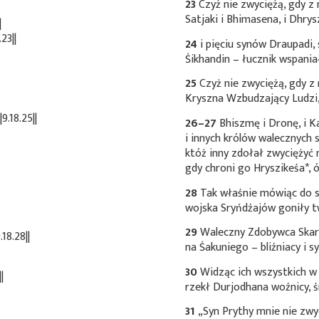
23
Czyż nie zwyciężą, gdy 
Satjaki i Bhimasena, i Dhry
|
23||
24
i pięciu synów Draupadi,
Śikhandin – łucznik wspaniał
25
Czyż nie zwyciężą, gdy z
Kryszna Wzbudzający Ludzi,
.18.25||
26–27
Bhiszmę i Dronę, i K
i innych królów walecznych 
któż inny zdołał zwyciężyć n
gdy chroni go
Hryszikeśa*
, 
28
Tak właśnie mówiąc do si
wojska Sryńdźajów goniły t
29
Waleczny Zdobywca Skarb
18.28||
na Śakuniego – bliźniacy i sy
30
Widząc ich wszystkich w
|
rzekł Durjodhana woźnicy, ś
31
„Syn Prythy mnie nie zwyc