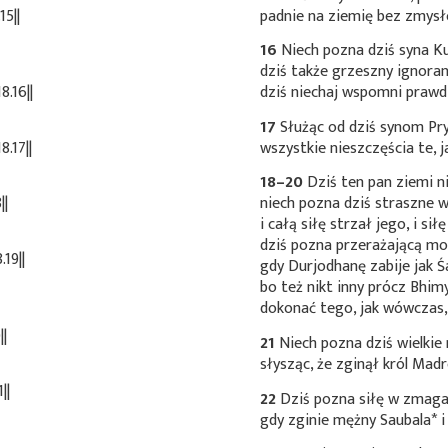
5||
padnie na ziemię bez zmysł
16
Niech pozna dziś syna
Ku
dziś także grzeszny ignoran
.16||
dziś niechaj wspomni praw
17
Służąc od dziś synom Pry
.17||
wszystkie nieszczęścia te, 
18–20
Dziś ten pan ziemi n
||
niech pozna dziś straszne 
i całą siłę strzał jego, i si
dziś pozna przerażającą mo
19||
gdy Durjodhanę zabije jak Ś
bo też nikt inny prócz Bhimy
dokonać tego, jak wówczas,
||
21
Niech pozna dziś wielkie
słysząc, że zginął król Ma
||
22
Dziś pozna siłę w zmaga
gdy zginie mężny
Saubala*
i