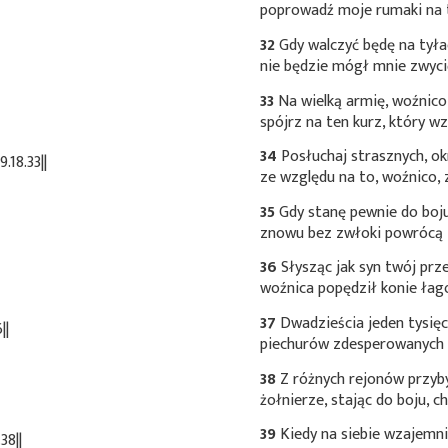
poprowadź moje rumaki na t
32
Gdy walczyć będę na tyła
nie będzie mógł mnie zwyci
33
Na wielką armię, woźnico
spójrz na ten kurz, który w
34
Posłuchaj strasznych, okr
18.33||
ze względu na to, woźnico, z
35
Gdy stanę pewnie do boj
znowu bez zwłoki powrócą 
36
Słysząc jak syn twój pr
woźnica popędził konie łag
37
Dwadzieścia jeden tysięc
||
piechurów zdesperowanych b
38
Z różnych rejonów przyby
żołnierze, stając do boju, c
39
Kiedy na siebie wzajemnie
38||