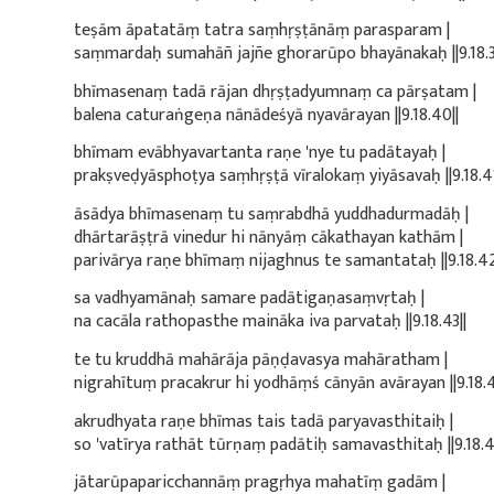
teṣām āpatatāṃ tatra saṃhṛṣṭānāṃ parasparam |
saṃmardaḥ sumahāñ jajñe ghorarūpo bhayānakaḥ ||9.18.3
bhīmasenaṃ tadā rājan dhṛṣṭadyumnaṃ ca pārṣatam |
balena caturaṅgeṇa nānādeśyā nyavārayan ||9.18.40||
bhīmam evābhyavartanta raṇe 'nye tu padātayaḥ |
prakṣveḍyāsphoṭya saṃhṛṣṭā vīralokaṃ yiyāsavaḥ ||9.18.41
āsādya bhīmasenaṃ tu saṃrabdhā yuddhadurmadāḥ |
dhārtarāṣṭrā vinedur hi nānyāṃ cākathayan kathām |
parivārya raṇe bhīmaṃ nijaghnus te samantataḥ ||9.18.42
sa vadhyamānaḥ samare padātigaṇasaṃvṛtaḥ |
na cacāla rathopasthe maināka iva parvataḥ ||9.18.43||
te tu kruddhā mahārāja pāṇḍavasya mahāratham |
nigrahītuṃ pracakrur hi yodhāṃś cānyān avārayan ||9.18.4
akrudhyata raṇe bhīmas tais tadā paryavasthitaiḥ |
so 'vatīrya rathāt tūrṇaṃ padātiḥ samavasthitaḥ ||9.18.4
jātarūpaparicchannāṃ pragṛhya mahatīṃ gadām |