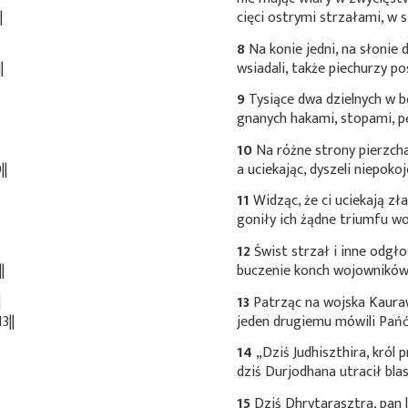
|
cięci ostrymi strzałami, w st
8
Na konie jedni, na słonie 
|
wsiadali, także piechurzy po
9
Tysiące dwa dzielnych w b
gnanych hakami, stopami, pę
10
Na różne strony pierzcha
||
a uciekając, dyszeli niepoko
11
Widząc, że ci uciekają złam
goniły ich żądne triumfu w
12
Świst strzał i inne odgło
|
buczenie konch wojowników 
|
13
Patrząc na wojska Kaura
3||
jeden drugiemu mówili Pań
14
„Dziś Judhiszthira, król
dziś Durjodhana utracił bla
15
Dziś Dhrytarasztra, pan 