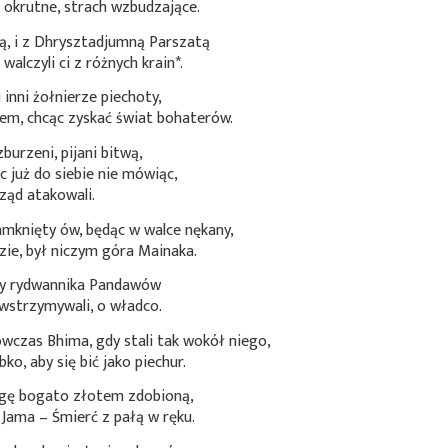
, okrutne, strach wzbudzające.
, i z Dhrysztadjumną Parszatą
walczyli ci z różnych
krain*
.
inni żołnierze piechoty,
łem, chcąc zyskać świat bohaterów.
urzeni, pijani bitwą,
c już do siebie nie mówiąc,
ząd atakowali.
mknięty ów, będąc w walce nękany,
zie, był niczym góra Mainaka.
, by rydwannika Pandawów
wstrzymywali, o władco.
czas Bhima, gdy stali tak wokół niego,
o, aby się bić jako piechur.
gę bogato złotem zdobioną,
k Jama – Śmierć z pałą w ręku.