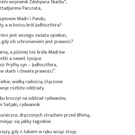
z nimi wojownik Zdobywca
Skarbu*
,
sztadjumna Parszata,
 synowie Madri i Pandu,
y, a w końcu król Judhiszthira?
 nimi jest wszego świata opiekun,
 gdy ich schronieniem jest prawość?
arnę, a później też króla Madrów
setki a nawet tysiące
iż Prythy syn – Judhiszthira,
ów skarb i chwała prawości”.
ebie, wielką radością złączone
woje rozbite oddziały.
u kroczył na oddział rydwanów,
n Satjaki, rydwannik.
 ucieczce, dręczonych strachem przed Bhimą,
miejąc się jakby łagodnie:
ięży, gdy z łukiem w ręku wciąż stoję;