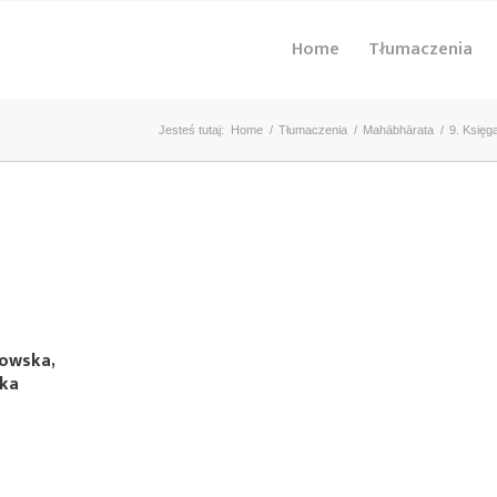
Home
Tłumaczenia
Jesteś tutaj:
Home
/
Tłumaczenia
/
Mahābhārata
/
9. Księga
kowska,
ska
)