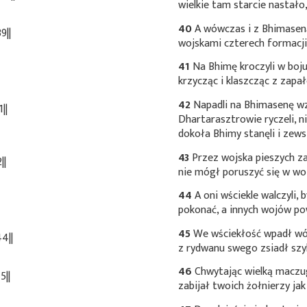
wielkie tam starcie nastało
40
A wówczas i z Bhimaseną
9||
wojskami czterech formacji 
41
Na Bhimę kroczyli w boju 
krzycząc i klaszcząc z zapa
42
Napadli na Bhimasenę wzb
||
Dhartarasztrowie ryczeli, ni
dokoła Bhimy stanęli i zews
43
Przez wojska pieszych za
||
nie mógł poruszyć się w wo
44
A oni wściekle walczyli
pokonać, a innych wojów po
45
We wściekłość wpadł wów
4||
z rydwanu swego zsiadł szybk
46
Chwytając wielką maczu
5||
zabijał twoich żołnierzy ja