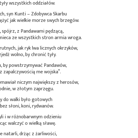
yły wszystkich oddziałów.
ch, syn Kunti – Zdobywca Skarbu
ężyć jak wielkie morze swych brzegów.
, spójrz, z Pandawami pędzącą,
znieca ze wszystkich stron armia wroga.
utnych, jak ryk lwa licznych okrzyków,
jedź wolno, by chronić tyły.
u, by powstrzymywać Pandawów,
z zapalczywością me wojska”.
zemawiał niczym największy z herosów,
odnie, w złotym zaprzęgu.
y do walki było gotowych
ez słoni, koni, rydwanów.
li i w różnobarwnym odzieniu
hcąc walczyć o wielką sławę.
 natarli, drżąc z żarliwości,