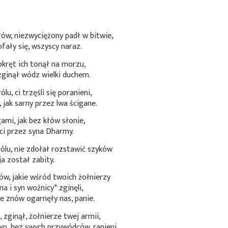
rów, niezwyciężony padł w bitwie,
fały się, wszyscy naraz.
 okręt ich tonął na morzu,
 zginął wódz wielki duchem.
lu, ci trzęśli się poranieni,
jak sarny przez lwa ścigane.
ami, jak bez kłów słonie,
ci przez syna Dharmy.
rólu, nie zdołał rozstawić szyków
ja został zabity.
ów, jakie wśród twoich żołnierzy
na i syn
woźnicy*
zginęli,
ie znów ogarnęły nas, panie.
, zginął, żołnierze twej armii,
wo, bez swych przywódców, ranieni,