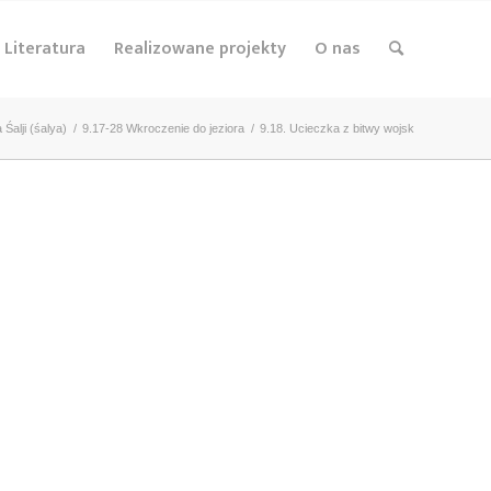
Literatura
Realizowane projekty
O nas
 Śalji (śalya)
/
9.17-28 Wkroczenie do jeziora
/
9.18. Ucieczka z bitwy wojsk