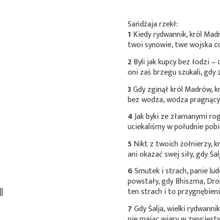
Sańdźaja rzekł:
1
Kiedy rydwannik, król Mad
twoi synowie, twe wojska co
2
Byli jak kupcy bez łodzi –
oni zaś brzegu szukali, gdy
3
Gdy zginął król Madrów, kró
bez wodza, wodza pragnący, 
4
Jak byki ze złamanymi rog
uciekaliśmy w południe pobi
5
Nikt z twoich żołnierzy, k
ani okazać swej siły, gdy Śal
6
Smutek i strach, panie lud
powstały, gdy Bhiszma, Dro
|
ten strach i to przygnębien
7
Gdy Śalja, wielki rydwannik
nie mając wiary w zwycięst