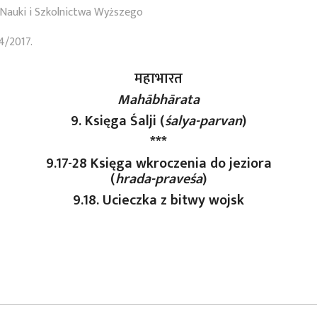
Nauki i Szkolnictwa Wyższego
4/2017.
महाभारत
Mahābhārata
9. Księga Śalji (
śalya-parvan
)
***
9.17-28 Księga wkroczenia do jeziora
(
hrada-praveśa
)
9.18. Ucieczka z bitwy wojsk