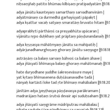
niḥsaṃjñaḥ patito bhūmau kilbiṣaṃ pratipadyatām ||9.18.1
adya jānātu kaunteyaṃ samarthaṃ sarvadhanvinām |
adyātmānaṃ ca durmedhā garhayiṣyati pāpakṛt |
adya kṣattur vacaḥ satyaṃ smaratāṃ bruvato hitam ||9.18
adyaprabhṛti pārthāṃś ca preṣyabhūta upācaran |
vijānātu nṛpo duḥkhaṃ yat prāptaṃ pāṇḍunandanaiḥ ||9.18
adya kṛṣṇasya māhātmyaṃ jānātu sa mahīpatiḥ |
adyārjunadhanurghoṣaṃ ghoraṃ jānātu saṃyuge ||9.18.18
astrāṇāṃ ca balaṃ sarvaṃ bāhvoś ca balam āhave |
adya jñāsyati bhīmasya balaṃ ghoraṃ mahātmanaḥ ||9.18.
hate duryodhane yuddhe śakreṇevāsure maye |
yat kṛtaṃ bhīmasenena duḥśāsanavadhe tadā |
nānyaḥ kartāsti loke tad ṛte bhīmaṃ mahābalam ||9.18.20
jānītām adya jyeṣṭhasya pāṇḍavasya parākramam |
madrarājaṃ hataṃ śrutvā devair api suduḥsaham ||9.18.21
adya jñāsyati saṃgrāme mādrīputrau mahābalau |
nihate saubale śūre gāndhāreṣu ca sarvaśaḥ ||9.18.22||