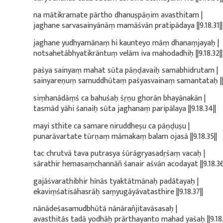
na mātikramate pārtho dhanuṣpāṇim avasthitam |
jaghane sarvasainyānāṃ mamāśvān pratipādaya ||9.18.31||
jaghane yudhyamānaṃ hi kaunteyo māṃ dhanaṃjayaḥ |
notsahetābhyatikrāntuṃ velām iva mahodadhiḥ ||9.18.32||
paśya sainyaṃ mahat sūta pāṇḍavaiḥ samabhidrutam |
sainyareṇuṃ samuddhūtaṃ paśyasvainaṃ samantataḥ ||9.
siṃhanādāṃś ca bahuśaḥ śṛṇu ghorān bhayānakān |
tasmād yāhi śanaiḥ sūta jaghanaṃ paripālaya ||9.18.34||
mayi sthite ca samare niruddheṣu ca pāṇḍuṣu |
punarāvartate tūrṇaṃ māmakaṃ balam ojasā ||9.18.35||
tac chrutvā tava putrasya śūrāgryasadṛśaṃ vacaḥ |
sārathir hemasaṃchannāñ śanair aśvān acodayat ||9.18.36
gajāśvarathibhir hīnās tyaktātmānaḥ padātayaḥ |
ekaviṃśatisāhasrāḥ saṃyugāyāvatasthire ||9.18.37||
nānādeśasamudbhūtā nānārañjitavāsasaḥ |
avasthitās tadā yodhāḥ prārthayanto mahad yaśaḥ ||9.18.