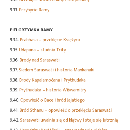
9.33.
Przybycie Ramy
PIELGRZYMKA RAMY
9.34.
Prabhasa – przeklęcie Księżyca
9.35.
Udapana – studnia Trity
9.36.
Brody nad Saraswati
9.37.
Siedem Saraswati i historia Mankanaki
9.38.
Brody Kapalamoćana i Prythudaka
9.39.
Prythudaka – historia Wiśwamitry
9.40.
Opowieść o Bace i bród Jajatiego
9.41.
Bród Sthanu – opowieść o przeklęciu Saraswati
9.42.
Saraswati uwalnia się od klątwy i staje się Jutrznią