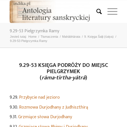
9.29-53 Pielgrzymka Ramy
Jesteś tutaj:
Home
/
Tłumaczenia
/
Mahābhārata
/
9. Księga Śalji (śalya)
/
9.29-53 Pielgrzymka Ramy
9.29-53 KSIĘGA PODRÓŻY DO MIEJSC
PIELGRZYMEK
(
rāma-tīrtha-yātrā
)
9.29.
Przybycie nad jezioro
9.30.
Rozmowa Durjodhany z Judhiszthirą
9.31.
Grzmiące słowa Durjodhany
9.32.
Grzmiące słowa Bhimy i Durjodhany