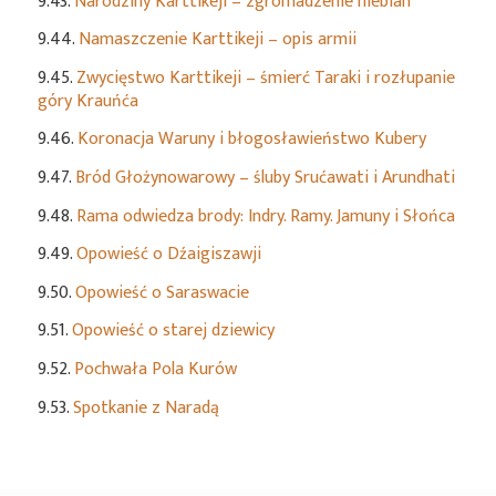
9.43.
Narodziny Karttikeji – zgromadzenie niebian
9.44.
Namaszczenie Karttikeji – opis armii
9.45.
Zwycięstwo Karttikeji – śmierć Taraki i rozłupanie
góry Krauńća
9.46.
Koronacja Waruny i błogosławieństwo Kubery
9.47.
Bród Głożynowarowy – śluby Srućawati i Arundhati
9.48.
Rama odwiedza brody: Indry. Ramy. Jamuny i Słońca
9.49.
Opowieść o Dźaigiszawji
9.50.
Opowieść o Saraswacie
9.51.
Opowieść o starej dziewicy
9.52.
Pochwała Pola Kurów
9.53.
Spotkanie z Naradą