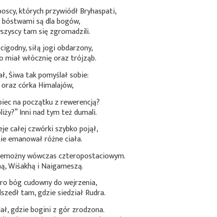
oscy, których przywiódł Bryhaspati,
i bóstwami są dla bogów,
szyscy tam się zgromadzili.
igodny, siłą jogi obdarzony,
co miał włócznię oraz trójząb.
, Śiwa tak pomyślał sobie:
 oraz córka Himalajów,
iec na początku z rewerencją?
iży?” Inni nad tym też dumali.
je całej czwórki szybko pojął,
nie emanował różne ciała.
rzemożny wówczas czteropostaciowym.
hą, Wiśakhą i Naigameszą.
oro bóg cudowny do wejrzenia,
szedł tam, gdzie siedział Rudra.
ał, gdzie bogini z gór zrodzona.