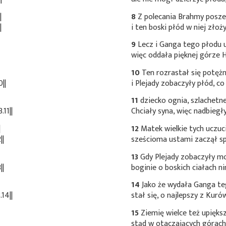
|
8
Z polecania Brahmy posze
|
i ten boski płód w niej złoż
9
Lecz i Ganga tego płodu 
więc oddała pięknej górze
10
Ten rozrastał się potężn
||
i Plejady zobaczyły płód, co
11
dziecko ognia, szlachetne
11||
Chciały syna, więc nadbiegły
|
12
Matek wielkie tych uczuc
||
sześcioma ustami zaczął spi
13
Gdy Plejady zobaczyły mo
||
boginie o boskich ciałach ni
14
Jako że wydała Ganga te
14||
stał się, o najlepszy z Kurów
15
Ziemię wielce też upiększ
stąd w otaczających górach