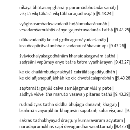
nikāyā bhūtasaṃghānāṃ paramādbhutadarśanāḥ |
vikṛtā vikṛtākārā vikṛtābharaṇadhvajāḥ ||9.43.24||
vyāghrasiṃharkṣavadanā biḍālamakarānanāḥ |
vṛṣadaṃśamukhāś cānye gajoṣṭravadanās tathā ||9.43.25|
ulūkavadanāḥ ke cid gṛdhragomāyudarśanāḥ |
krauñcapārāvatanibhair vadanai rāṅkavair api ||9.43.26||
śvāvicchalyakagodhānāṃ kharaiḍakagavāṃ tathā |
sadṛśāni vapūṃṣy anye tatra tatra vyadhārayan ||9.43.27|
ke cic chailāmbudaprakhyāś cakrālātagadāyudhāḥ |
ke cid añjanapuñjābhāḥ ke cic chvetācalaprabhāḥ ||9.43.28
saptamātṛgaṇāś caiva samājagmur viśāṃ pate |
sādhyā viśve 'tha maruto vasavaḥ pitaras tathā ||9.43.29|
rudrādityās tathā siddhā bhujagā dānavāḥ khagāḥ |
brahmā svayaṃbhūr bhagavān saputraḥ saha viṣṇunā ||9.4
śakras tathābhyayād draṣṭuṃ kumāravaram acyutam |
nāradapramukhāś cāpi devagandharvasattamāḥ ||9.43.31||