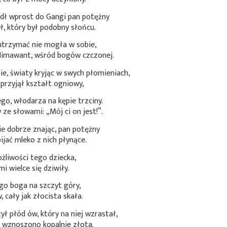
dł wprost do Gangi pan potężny
ył, który był podobny słońcu.
utrzymać nie mogła w sobie,
 Himawant, wśród bogów czczonej.
ie, światy kryjąc w swych płomieniach,
 przyjął kształt ogniowy,
go, włodarza na kępie trzciny.
 ze słowami: „Mój ci on jest!”.
ie dobrze znając, pan potężny
jać mleko z nich płynące.
żliwości tego dziecka,
mi wielce się dziwiły.
go boga na szczyt góry,
, cały jak złocista skała.
ył płód ów, który na niej wzrastał,
 wznoszono kopalnie złota.