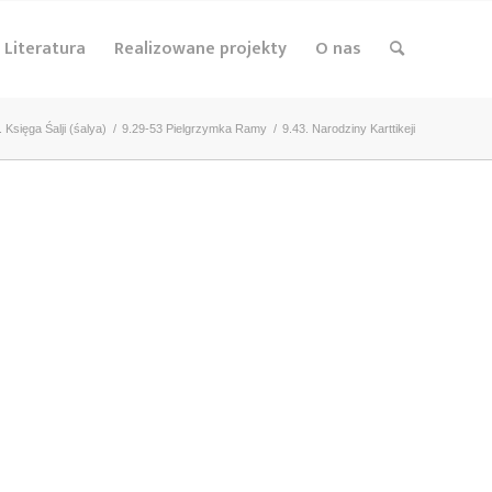
Literatura
Realizowane projekty
O nas
. Księga Śalji (śalya)
/
9.29-53 Pielgrzymka Ramy
/
9.43. Narodziny Karttikeji