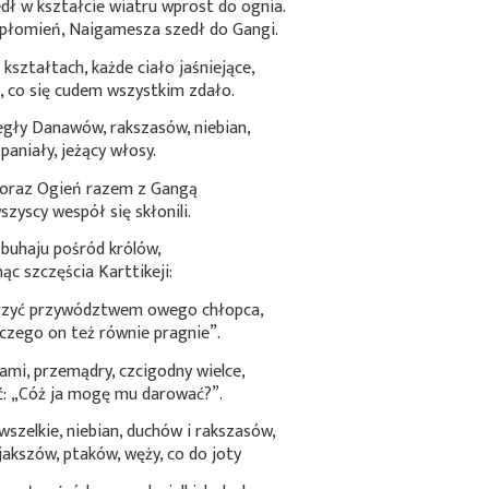
dł w kształcie wiatru wprost do ognia.
 płomień, Naigamesza szedł do Gangi.
kształtach, każde ciało jaśniejące,
, co się cudem wszystkim zdało.
legły Danawów, rakszasów, niebian,
spaniały, jeżący włosy.
 oraz Ogień razem z Gangą
szyscy wespół się skłonili.
o buhaju pośród królów,
nąc szczęścia Karttikeji:
arzyć przywództwem owego chłopca,
 czego on też równie pragnie”.
mi, przemądry, czcigodny wielce,
ć: „Cóż ja mogę mu darować?”.
elkie, niebian, duchów i rakszasów,
akszów, ptaków, węży, co do joty