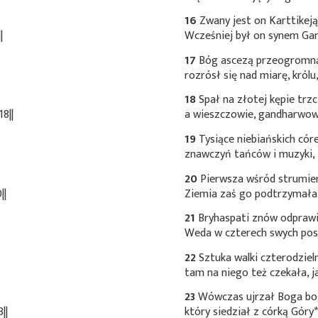
16
Zwany jest on
Karttikeją
|
Wcześniej był on synem Gang
17
Bóg ascezą przeogromn
rozrósł się nad miarę, królu
18
Spał na złotej kępie trzc
8||
a wieszczowie, gandharwowi
19
Tysiące niebiańskich cór
znawczyń tańców i muzyki, t
20
Pierwsza wśród strumien
||
Ziemia zaś go podtrzymała,
21
Bryhaspati znów odprawił
Weda w czterech swych pos
22
Sztuka walki czterodzie
tam na niego też czekała, j
23
Wówczas ujrzał Boga bo
||
który siedział z córką
Góry