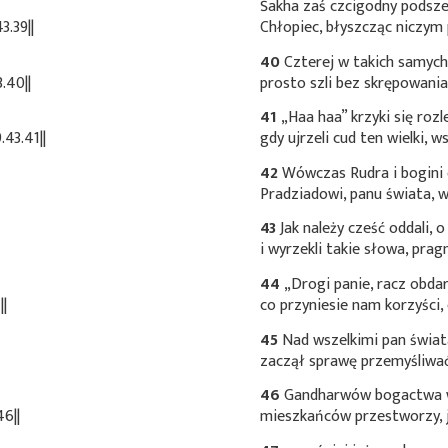
Śakha zaś czcigodny podsze
.39||
Chłopiec, błyszcząc niczym
40
Czterej w takich samych 
.40||
prosto szli bez skrępowania
41
„Haa haa” krzyki się roz
43.41||
gdy ujrzeli cud ten wielki, w
42
Wówczas Rudra i bogini
Pradziadowi, panu świata, w
43
Jak należy cześć oddali, 
i wyrzekli takie słowa, prag
44
„Drogi panie, racz obd
|
co przyniesie nam korzyści,
45
Nad wszelkimi pan świata
zaczął sprawę przemyśliwa
46
Gandharwów bogactwa wsz
6||
mieszkańców przestworzy, j