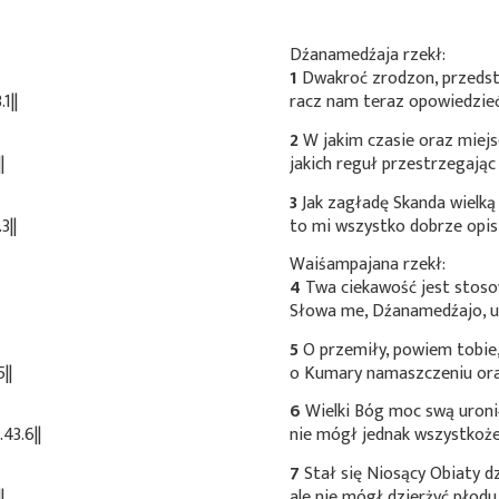
Dźanamedźaja rzekł:
1
Dwakroć zrodzon, przedst
1||
racz nam teraz opowiedzie
2
W jakim czasie oraz miejs
|
jakich reguł przestrzegając
3
Jak zagładę Skanda wielką 
3||
to mi wszystko dobrze opisz
Waiśampajana rzekł:
4
Twa ciekawość jest stoso
Słowa me, Dźanamedźajo, u
5
O przemiły, powiem tobie,
||
o Kumary namaszczeniu oraz
6
Wielki Bóg moc swą uroni
43.6||
nie mógł jednak wszystkożern
7
Stał się Niosący Obiaty dzi
|
ale nie mógł dzierżyć płodu