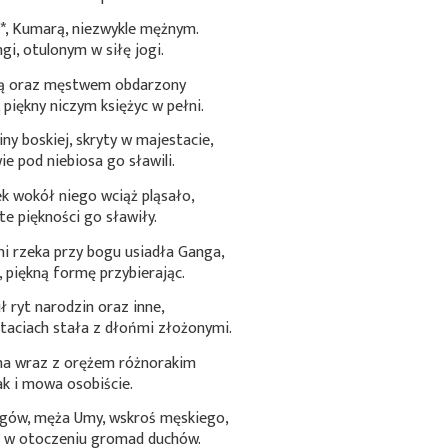
*
, Kumarą, niezwykle mężnym.
i, otulonym w siłę jogi.
ą oraz męstwem obdarzony
, piękny niczym księżyc w pełni.
iny boskiej, skryty w majestacie,
e pod niebiosa go sławili.
ek wokół niego wciąż pląsało,
e piękności go sławiły.
i rzeka przy bogu usiadła Ganga,
 piękną formę przybierając.
 ryt narodzin oraz inne,
taciach stała z dłońmi złożonymi.
lna wraz z orężem różnorakim
ak i mowa osobiście.
gów, męża Umy, wskroś męskiego,
*
w otoczeniu gromad duchów.