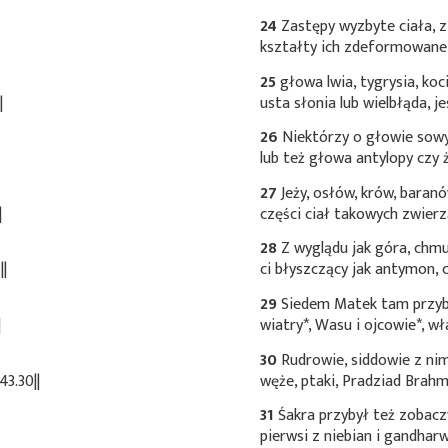
24
Zastępy wyzbyte ciała, z
kształty ich zdeformowane,
25
głowa lwia, tygrysia, koc
|
usta słonia lub wielbłąda, j
26
Niektórzy o głowie sowy,
lub też głowa antylopy czy 
27
Jeży, osłów, krów, baran
|
części ciał takowych zwierz
28
Z wyglądu jak góra, chmu
||
ci błyszczący jak antymon, c
29
Siedem Matek tam przyb
|
wiatry*
, Wasu i
ojcowie*
, w
30
Rudrowie, siddowie z nim
3.30||
węże, ptaki, Pradziad Brah
31
Śakra przybył też zobac
pierwsi z niebian i gandha