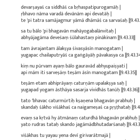
devarṣayaś ca siddhāś ca bṛhaspatipurogamāḥ |
ṛbhavo nāma varadā devānām api devatāḥ |
te 'pi tatra samājagmur yāmā dhāmāś ca sarvaśaḥ ||9.43.
sa tu bālo 'pi bhagavān mahāyogabalānvitaḥ |
abhyājagāma deveśaṃ śūlahastaṃ pinākinam ||9.43.33||
tam āvrajantam ālakṣya śivasyāsīn manogatam |
yugapac chailaputryāś ca gaṅgāyāḥ pāvakasya ca ||9.43.34
kiṃ nu pūrvam ayaṃ bālo gauravād abhyupaiṣyati |
api mām iti sarveṣāṃ teṣām āsīn manogatam ||9.43.35||
teṣām etam abhiprāyaṃ caturṇām upalakṣya saḥ |
yugapad yogam āsthāya sasarja vividhās tanūḥ ||9.43.36||
tato 'bhavac caturmūrtiḥ kṣaṇena bhagavān prabhuḥ |
skandaḥ śākho viśākhaś ca naigameṣaś ca pṛṣṭhataḥ ||9.43
evaṃ sa kṛtvā hy ātmānaṃ caturdhā bhagavān prabhuḥ |
yato rudras tataḥ skando jagāmādbhutadarśanaḥ ||9.43.3
viśākhas tu yayau yena devī girivarātmajā |