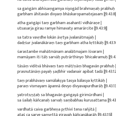
sa gaṅgām abhisaṃgamya niyogād brahmaṇaḥ prabhuḥ 
garbham āhitavān divyaṃ bhāskaropamatejasam ||9.43.8|
atha gaṅgāpi taṃ garbham asahantī vidhāraṇe |
utsasarja girau ramye himavaty amarārcite ||9.43.9||
sa tatra vavṛdhe lokān āvṛtya jvalanātmajaḥ |
dadṛśur jvalanākāraṃ taṃ garbham atha kṛttikāḥ ||9.43.10
śarastambe mahātmānam analātmajam īśvaram |
mamāyam iti tāḥ sarvāḥ putrārthinyo 'bhicakramuḥ ||9.43.
tāsāṃ viditvā bhāvaṃ taṃ mātṝṇāṃ bhagavān prabhuḥ 
prasnutānāṃ payaḥ ṣaḍbhir vadanair apibat tadā ||9.43.12
taṃ prabhāvaṃ samālakṣya tasya bālasya kṛttikāḥ |
paraṃ vismayam āpannā devyo divyavapurdharāḥ ||9.43.13
yatrotsṛṣṭaḥ sa bhagavān gaṅgayā girimūrdhani |
sa śailaḥ kāñcanaḥ sarvaḥ saṃbabhau kurusattama ||9.43.
vardhatā caiva garbheṇa pṛthivī tena rañjitā |
ataś ca sarve saṃvṛttā girayaḥ kāñcanākarāḥ ||9.43.15||