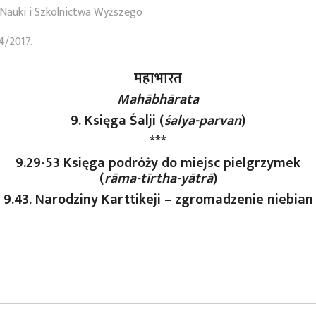
Nauki i Szkolnictwa Wyższego
4/2017.
महाभारत
Mahābhārata
9. Księga Śalji (
śalya-parvan
)
***
9.29-53 Księga podróży do miejsc pielgrzymek
(
rāma-tīrtha-yātrā
)
9.43. Narodziny Karttikeji – zgromadzenie niebian