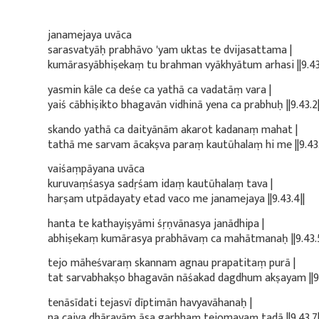
janamejaya uvāca
sarasvatyāḥ prabhāvo 'yam uktas te dvijasattama |
kumārasyābhiṣekaṃ tu brahman vyākhyātum arhasi ||9.43.
yasmin kāle ca deśe ca yathā ca vadatāṃ vara |
yaiś cābhiṣikto bhagavān vidhinā yena ca prabhuḥ ||9.43.2|
skando yathā ca daityānām akarot kadanaṃ mahat |
tathā me sarvam ācakṣva paraṃ kautūhalaṃ hi me ||9.43.
vaiśaṃpāyana uvāca
kuruvaṃśasya sadṛśam idaṃ kautūhalaṃ tava |
harṣam utpādayaty etad vaco me janamejaya ||9.43.4||
hanta te kathayiṣyāmi śṛṇvānasya janādhipa |
abhiṣekaṃ kumārasya prabhāvaṃ ca mahātmanaḥ ||9.43.5
tejo māheśvaraṃ skannam agnau prapatitaṃ purā |
tat sarvabhakṣo bhagavān nāśakad dagdhum akṣayam ||9.
tenāsīdati tejasvī dīptimān havyavāhanaḥ |
na caiva dhārayām āsa garbhaṃ tejomayaṃ tadā ||9.43.7|