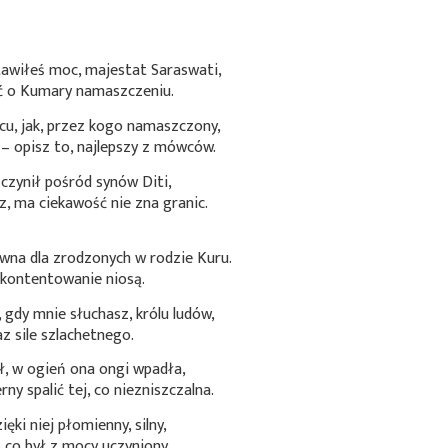
awiłeś moc, majestat Saraswati,
ć o Kumary namaszczeniu.
cu, jak, przez kogo namaszczony,
 – opisz to, najlepszy z mówców.
czynił pośród synów Diti,
, ma ciekawość nie zna granic.
wna dla zrodzonych w rodzie Kuru.
kontentowanie niosą.
 gdy mnie słuchasz, królu ludów,
 sile szlachetnego.
ł, w ogień ona ongi wpadła,
y spalić tej, co niezniszczalna.
ęki niej płomienny, silny,
, co był z mocy uczyniony.