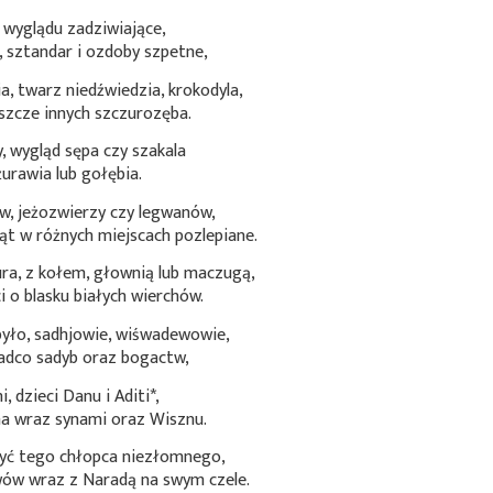
 wyglądu zadziwiające,
 sztandar i ozdoby szpetne,
ia, twarz niedźwiedzia, krokodyla,
eszcze innych szczurozęba.
 wygląd sępa czy szakala
żurawia lub gołębia.
ów, jeżozwierzy czy legwanów,
ąt w różnych miejscach pozlepiane.
ra, z kołem, głownią lub maczugą,
i o blasku białych wierchów.
yło, sadhjowie, wiśwadewowie,
ładco sadyb oraz bogactw,
i, dzieci Danu i
Aditi*
,
ma wraz synami oraz Wisznu.
zyć tego chłopca niezłomnego,
rwów wraz z Naradą na swym czele.