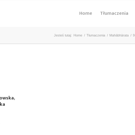
Home
Tłumaczenia
Jesteś tutaj:
Home
/
Tłumaczenia
/
Mahābhārata
/
9
kowska,
ska
)