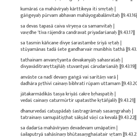
kumāraś ca mahāvīryaḥ kārttikeya iti smṛtaḥ |
gāṅgeyaḥ pūrvam abhavan mahāyogabalānvitaḥ ||9.43.16|
sa devas tapasā caiva vīryeṇa ca samanvitaḥ |
vavṛdhe 'tīva rājendra candravat priyadarśanaḥ ||9.43.17||
sa tasmin kāñcane divye śarastambe śriyā vṛtaḥ |
stūyamānas tadā śete gandharvair munibhis tathā ||9.43.1
tathainam anvanṛtyanta devakanyāḥ sahasraśaḥ |
divyavāditranṛttajñāḥ stuvantyaś cārudarśanāḥ ||9.43.19||
anvāste ca nadī devaṃ gaṅgā vai saritāṃ varā |
dadhāra pṛthivī cainaṃ bibhratī rūpam uttamam ||9.43.20
jātakarmādikās tasya kriyāś cakre bṛhaspatiḥ |
vedaś cainaṃ caturmūrtir upatasthe kṛtāñjaliḥ ||9.43.21||
dhanurvedaś catuṣpādaḥ śastragrāmaḥ sasaṃgrahaḥ |
tatrainaṃ samupātiṣṭhat sākṣād vāṇī ca kevalā ||9.43.22||
sa dadarśa mahāvīryaṃ devadevam umāpatim |
śailaputryā sahāsīnaṃ bhūtasaṃghaśatair vṛtam ||9.43.23