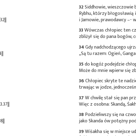
32
Siddhowie, wieszczowie b
Rybhu, którzy błogosławią 
32||
i Jamowie, prawodawcy –- w
33
Wówczas chłopiec ten czc
zbliżył się do pana bogów, 
34
Gdy nadchodzącego ujrzał
||
„Są tu razem: Ogień, Ganga
35
do kogóż podejdzie chłop
Może do mnie wpierw się zbl
36
Chłopiec skryte te nadzie
trwając w jodze, jednocześ
37
W chwilę stał się pan p
.37||
Więc z osobna: Skandą, Śak
38
Podzieliwszy się na czw
8||
jako Skanda ów potężny pod
39
Wiśakha się w miejsce ud