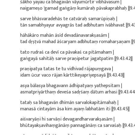
śākho yayau ca bhagavān vāyumūrtir vibhāvasum |
naigameṣo 'gamad gaṅgāṃ kumāraḥ pāvakaprabhaḥ ||9.43
sarve bhāsvaradehās te catvāraḥ samarūpiṇaḥ |
tān samabhyayur avyagrās tad adbhutam ivābhavat ||9.43
hāhākāro mahān āsīd devadānavarakṣasām |
tad dṛṣṭvā mahad āścaryam adbhutaṃ romaharṣaṇam ||9.
tato rudraś ca devī ca pāvakaś ca pitāmaham |
gaṅgayā sahitāḥ sarve praṇipetur jagatpatim ||9.43.42||
praṇipatya tatas te tu vidhivad rājapuṃgava |
idam ūcur vaco rājan kārttikeyapriyepsayā ||9.43.43||
asya bālasya bhagavann ādhipatyaṃ yathepsitam |
asmatpriyārthaṃ deveśa sadṛśaṃ dātum arhasi ||9.43.44|
tataḥ sa bhagavān dhīmān sarvalokapitāmahaḥ |
manasā cintayām āsa kim ayaṃ labhatām iti ||9.43.45||
aiśvaryāṇi hi sarvāṇi devagandharvarakṣasām |
bhūtayakṣavihaṃgānāṃ pannagānāṃ ca sarvaśaḥ ||9.43.4