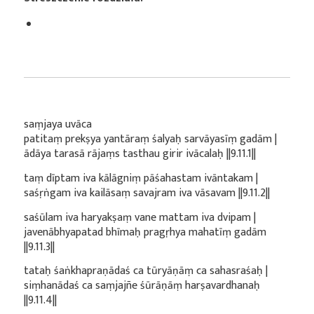
saṃjaya uvāca
patitaṃ prekṣya yantāraṃ śalyaḥ sarvāyasīṃ gadām |
ādāya tarasā rājaṃs tasthau girir ivācalaḥ ||9.11.1||
taṃ dīptam iva kālāgniṃ pāśahastam ivāntakam |
saśṛṅgam iva kailāsaṃ savajram iva vāsavam ||9.11.2||
saśūlam iva haryakṣaṃ vane mattam iva dvipam |
javenābhyapatad bhīmaḥ pragṛhya mahatīṃ gadām
||9.11.3||
tataḥ śaṅkhapraṇādaś ca tūryāṇāṃ ca sahasraśaḥ |
siṃhanādaś ca saṃjajñe śūrāṇāṃ harṣavardhanaḥ
||9.11.4||