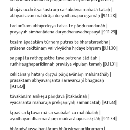
bhujāv ucchritya śastraṃ ca śabdena mahatā tataḥ |
abhyadravan mahārāja duryodhanapurogamāḥ ||9.11.28||
tad anīkam abhiprekṣya tatas te pāṇḍunandanāḥ |
prayayuḥ siṃhanādena duryodhanavadhepsayā ||9.11.29||
teṣām āpatatāṃ tūrṇaṃ putras te bharatarṣabha |
prāsena cekitānaṃ vai vivyādha hṛdaye bhṛśam ||9.11.30||
sa papāta rathopasthe tava putreṇa tāḍitaḥ |
rudhiraughapariklinnaḥ praviśya vipulaṃ tamaḥ ||9.11.31||
cekitānaṃ hataṃ dṛṣṭvā pāṇḍavānāṃ mahārathāḥ |
prasaktam abhyavarṣanta śaravarṣāṇi bhāgaśaḥ
||9.11.32||
tāvakānām anīkeṣu pāṇḍavā jitakāśinaḥ |
vyacaranta mahārāja prekṣaṇīyāḥ samantataḥ ||9.11.33||
kṛpaś ca kṛtavarmā ca saubalaś ca mahābalaḥ |
ayodhayan dharmarājaṃ madrarājapuraskṛtāḥ ||9.11.34||
bhāradvājasya hantāraṃ bhūrivīryaparākramam |