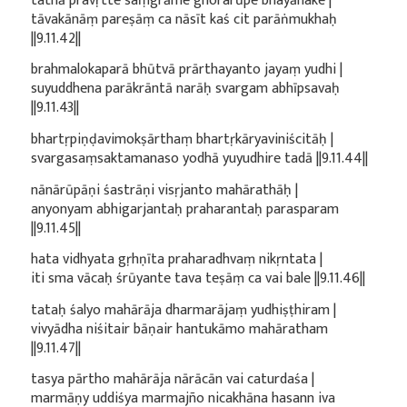
tathā pravṛtte saṃgrāme ghorarūpe bhayānake |
tāvakānāṃ pareṣāṃ ca nāsīt kaś cit parāṅmukhaḥ
||9.11.42||
brahmalokaparā bhūtvā prārthayanto jayaṃ yudhi |
suyuddhena parākrāntā narāḥ svargam abhīpsavaḥ
||9.11.43||
bhartṛpiṇḍavimokṣārthaṃ bhartṛkāryaviniścitāḥ |
svargasaṃsaktamanaso yodhā yuyudhire tadā ||9.11.44||
nānārūpāṇi śastrāṇi visṛjanto mahārathāḥ |
anyonyam abhigarjantaḥ praharantaḥ parasparam
||9.11.45||
hata vidhyata gṛhṇīta praharadhvaṃ nikṛntata |
iti sma vācaḥ śrūyante tava teṣāṃ ca vai bale ||9.11.46||
tataḥ śalyo mahārāja dharmarājaṃ yudhiṣṭhiram |
vivyādha niśitair bāṇair hantukāmo mahāratham
||9.11.47||
tasya pārtho mahārāja nārācān vai caturdaśa |
marmāṇy uddiśya marmajño nicakhāna hasann iva