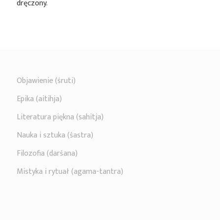
dręczony.
Objawienie (śruti)
Epika (aitihja)
Literatura piękna (sahitja)
Nauka i sztuka (śastra)
Filozofia (darśana)
Mistyka i rytuał (agama-tantra)