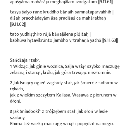
apaśyāma mahārāja meghajālam ivodgatam ||9.11.61||
tasya śalyo raṇe kruddho bāṇaiḥ saṃnataparvabhiḥ |
diśaḥ pracchādayām āsa pradiśaś ca mahārathaḥ
||9.11.62||
tato yudhiṣṭhiro rājā bāṇajālena pīḍitaḥ |
babhūva hṛtavikrānto jambho vṛtrahaṇā yathā ||9.11.63||
Sańdźaja rzekł:
1
Widząc, jak ginie woźnica, Śalja wziął szybko maczugę
żelazną i stanął, królu, jak góra trwając niezłomnie.
2
Jak lśniący ogień zagłady stał, jak śmierć z sidłami w
rękach,
jak z wielkim szczytem Kailasa, Wasawa z piorunem w
dłoni.
3
Jak
Śniadooki*
z trójzębem stał, jak słoń w lesie
szalony;
Bhima też wielką maczugę wziął i popędził na niego.