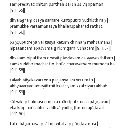
saṃpreṣayac chitān pārthaḥ śarān āśīviṣopamān
||9.11.55||
dhvajāgraṃ cāsya samare kuntīputro yudhiṣṭhiraḥ |
pramukhe vartamānasya bhallenāpaharad rathāt
||9.11.56||
pāṇḍuputreṇa vai tasya ketuṃ chinnaṃ mahātmanā |
nipatantam apaśyāma giriśṛṅgam ivāhatam ||9.11.57||
dhvajaṃ nipatitaṃ dṛṣṭvā pāṇḍavaṃ ca vyavasthitam |
saṃkruddho madrarājo 'bhūc charavarṣaṃ mumoca ha
||9.11.58||
śalyaḥ sāyakavarṣeṇa parjanya iva vṛṣṭimān |
abhyavarṣad ameyātmā kṣatriyaṃ kṣatriyarṣabhaḥ
||9.11.59||
sātyakiṃ bhīmasenaṃ ca mādrīputrau ca pāṇḍavau |
ekaikaṃ pañcabhir viddhvā yudhiṣṭhiram apīḍayat
||9.11.60||
tato bāṇamayaṃ jālaṃ vitataṃ pāṇḍavorasi |