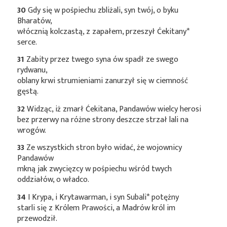
30
Gdy się w pośpiechu zbliżali, syn twój, o byku
Bharatów,
włócznią kolczastą, z zapałem, przeszył
Ćekitany*
serce.
31
Zabity przez twego syna ów spadł ze swego
rydwanu,
oblany krwi strumieniami zanurzył się w ciemność
gęstą.
32
Widząc, iż zmarł Ćekitana, Pandawów wielcy herosi
bez przerwy na różne strony deszcze strzał lali na
wrogów.
33
Ze wszystkich stron było widać, że wojownicy
Pandawów
mkną jak zwycięzcy w pośpiechu wśród twych
oddziałów, o władco.
34
I Krypa, i Krytawarman, i syn
Subali*
potężny
starli się z Królem Prawości, a Madrów król im
przewodził.