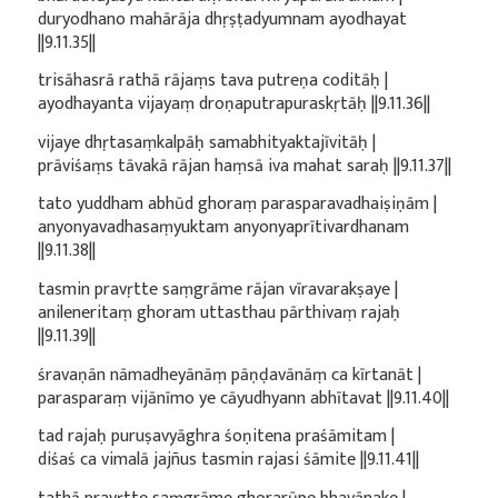
duryodhano mahārāja dhṛṣṭadyumnam ayodhayat
||9.11.35||
trisāhasrā rathā rājaṃs tava putreṇa coditāḥ |
ayodhayanta vijayaṃ droṇaputrapuraskṛtāḥ ||9.11.36||
vijaye dhṛtasaṃkalpāḥ samabhityaktajīvitāḥ |
prāviśaṃs tāvakā rājan haṃsā iva mahat saraḥ ||9.11.37||
tato yuddham abhūd ghoraṃ parasparavadhaiṣiṇām |
anyonyavadhasaṃyuktam anyonyaprītivardhanam
||9.11.38||
tasmin pravṛtte saṃgrāme rājan vīravarakṣaye |
anileneritaṃ ghoram uttasthau pārthivaṃ rajaḥ
||9.11.39||
śravaṇān nāmadheyānāṃ pāṇḍavānāṃ ca kīrtanāt |
parasparaṃ vijānīmo ye cāyudhyann abhītavat ||9.11.40||
tad rajaḥ puruṣavyāghra śoṇitena praśāmitam |
diśaś ca vimalā jajñus tasmin rajasi śāmite ||9.11.41||