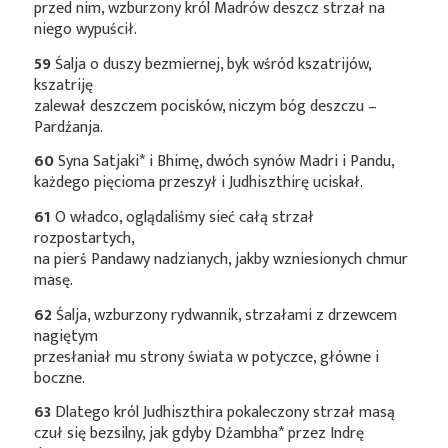
przed nim, wzburzony król Madrów deszcz strzał na
niego wypuścił.
59
Śalja o duszy bezmiernej, byk wśród kszatrijów,
kszatriję
zalewał deszczem pocisków, niczym bóg deszczu –
Pardźanja.
60
Syna
Satjaki*
i Bhimę, dwóch synów Madri i Pandu,
każdego pięcioma przeszył i Judhiszthirę uciskał.
61
O władco, oglądaliśmy sieć całą strzał
rozpostartych,
na pierś Pandawy nadzianych, jakby wzniesionych chmur
masę.
62
Śalja, wzburzony rydwannik, strzałami z drzewcem
nagiętym
przesłaniał mu strony świata w potyczce, główne i
boczne.
63
Dlatego król Judhiszthira pokaleczony strzał masą
czuł się bezsilny, jak gdyby
Dźambha*
przez Indrę