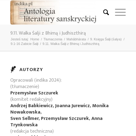
9.11. Walka Śalji z Bhimą i Judhiszthirą
Jesteś tutaj:
Home
/
Tłumaczenia
/
Mahābhārata
/
9. Księga Śalji (śalya)
/
9.1-16 Zabicie Śalji
/
9.11. Walka Śalji z Bhimą i Judhiszthirą
AUTORZY
Opracowali (indika 2024):
(tłumaczenie)
Przemysław Szczurek
(komitet redakcyjny)
Andrzej Babkiewicz, Joanna Jurewicz, Monika
Nowakowska,
Sven Sellmer, Przemysław Szczurek, Anna
Trynkowska
(redakcja techniczna)