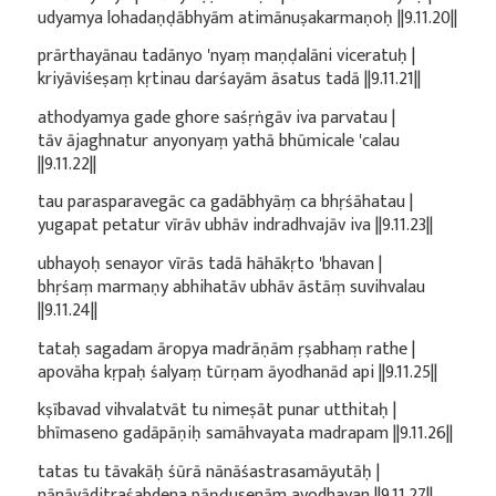
udyamya lohadaṇḍābhyām atimānuṣakarmaṇoḥ ||9.11.20||
prārthayānau tadānyo 'nyaṃ maṇḍalāni viceratuḥ |
kriyāviśeṣaṃ kṛtinau darśayām āsatus tadā ||9.11.21||
athodyamya gade ghore saśṛṅgāv iva parvatau |
tāv ājaghnatur anyonyaṃ yathā bhūmicale 'calau
||9.11.22||
tau parasparavegāc ca gadābhyāṃ ca bhṛśāhatau |
yugapat petatur vīrāv ubhāv indradhvajāv iva ||9.11.23||
ubhayoḥ senayor vīrās tadā hāhākṛto 'bhavan |
bhṛśaṃ marmaṇy abhihatāv ubhāv āstāṃ suvihvalau
||9.11.24||
tataḥ sagadam āropya madrāṇām ṛṣabhaṃ rathe |
apovāha kṛpaḥ śalyaṃ tūrṇam āyodhanād api ||9.11.25||
kṣībavad vihvalatvāt tu nimeṣāt punar utthitaḥ |
bhīmaseno gadāpāṇiḥ samāhvayata madrapam ||9.11.26||
tatas tu tāvakāḥ śūrā nānāśastrasamāyutāḥ |
nānāvāditraśabdena pāṇḍusenām ayodhayan ||9.11.27||