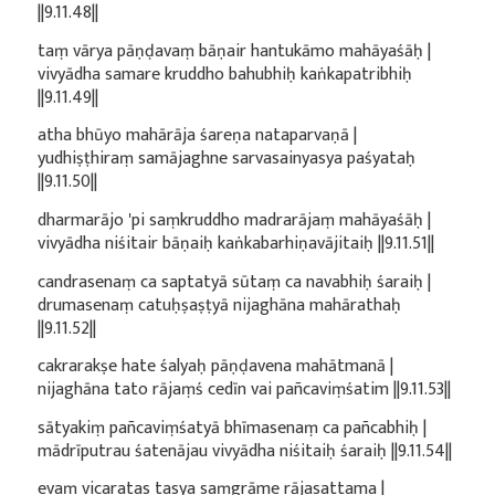
||9.11.48||
taṃ vārya pāṇḍavaṃ bāṇair hantukāmo mahāyaśāḥ |
vivyādha samare kruddho bahubhiḥ kaṅkapatribhiḥ
||9.11.49||
atha bhūyo mahārāja śareṇa nataparvaṇā |
yudhiṣṭhiraṃ samājaghne sarvasainyasya paśyataḥ
||9.11.50||
dharmarājo 'pi saṃkruddho madrarājaṃ mahāyaśāḥ |
vivyādha niśitair bāṇaiḥ kaṅkabarhiṇavājitaiḥ ||9.11.51||
candrasenaṃ ca saptatyā sūtaṃ ca navabhiḥ śaraiḥ |
drumasenaṃ catuḥṣaṣṭyā nijaghāna mahārathaḥ
||9.11.52||
cakrarakṣe hate śalyaḥ pāṇḍavena mahātmanā |
nijaghāna tato rājaṃś cedīn vai pañcaviṃśatim ||9.11.53||
sātyakiṃ pañcaviṃśatyā bhīmasenaṃ ca pañcabhiḥ |
mādrīputrau śatenājau vivyādha niśitaiḥ śaraiḥ ||9.11.54||
evaṃ vicaratas tasya saṃgrāme rājasattama |