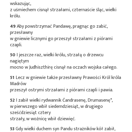
wskazując,
z uśmiechem cisnął strzałami, czternaście śląc, wielki
królu.
49
Aby powstrzymać Pandawę, pragnąc go zabić,
przesławny
w gniewie licznymi go przeszył strzałami z piórami
czapli.
50
I jeszcze raz, wielki królu, strzałą o drzewcu
nagiętym
mocno w Judhiszthirę cisnął na oczach wojska całego.
51
Lecz w gniewie także przesławny Prawości Król króla
Madrów
przeszył ostrymi strzałami z piórami czapli i pawia.
52
I zabił wielki rydwannik Ćandrasenę,
Drumasenę*
,
w pierwszego wbił siedemdziesiąt, w drugiego
sześćdziesiąt cztery
strzały, w woźnicę wbił dziewięć.
53
Gdy wielki duchem syn Pandu strażników kół zabił,