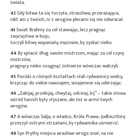
świata.
42
Gdy bitwa ta się toczyła, straszliwa, przerażająca,
nikt ani z twoich, ni z wrogów plecami się nie odwracał.
43
Świat Brahmy za cel stawiając, lecz pragnąc
zwycięstwa w boju,
toczyli bitwę wspaniałą mężowie, by zyskać niebo.
44
By spłacić dług swoim mistrzom, mając za cel czyny
mistrzów,
pragnący niebo osiągnąć żołnierze wówczas walczyli.
45
Pociski o różnych kształtach słali rydwannicy wielcy,
krzycząc do siebie nawzajem, wzajemnie się uderzając.
46
„Zabijaj, przebijaj, chwytaj, odcinaj, bij” – takie słowa
wśród twoich były słyszane, ale też w armii twych
wrogów.
47
A wówczas Śalja, o władco, Króla Prawa–Judhiszthirę
przeszył ostrymi strzałami, by rydwannika uśmiercić.
48
Syn Prythy miejsca wrażliwe wroga znał, na nie