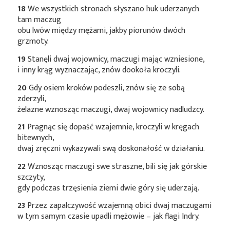
18
We wszystkich stronach słyszano huk uderzanych
tam maczug
obu lwów między mężami, jakby piorunów dwóch
grzmoty.
19
Stanęli dwaj wojownicy, maczugi mając wzniesione,
i inny krąg wyznaczając, znów dookoła kroczyli.
20
Gdy osiem kroków podeszli, znów się ze sobą
zderzyli,
żelazne wznosząc maczugi, dwaj wojownicy nadludzcy.
21
Pragnąc się dopaść wzajemnie, kroczyli w kręgach
bitewnych,
dwaj zręczni wykazywali swą doskonałość w działaniu.
22
Wznosząc maczugi swe straszne, bili się jak górskie
szczyty,
gdy podczas trzęsienia ziemi dwie góry się uderzają.
23
Przez zapalczywość wzajemną obici dwaj maczugami
w tym samym czasie upadli mężowie – jak flagi Indry.