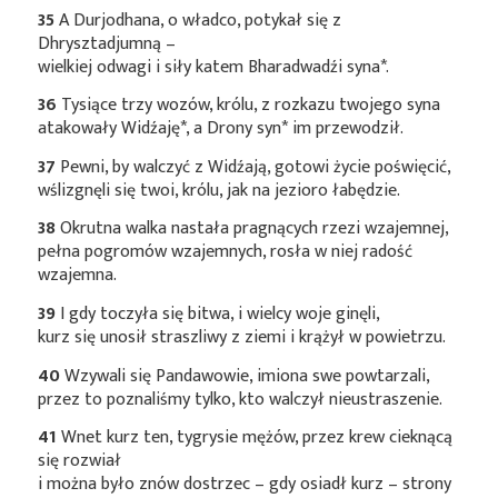
35
A Durjodhana, o władco, potykał się z
Dhrysztadjumną –
wielkiej odwagi i siły katem Bharadwadźi
syna*
.
36
Tysiące trzy wozów, królu, z rozkazu twojego syna
atakowały
Widźaję*
, a Drony
syn*
im przewodził.
37
Pewni, by walczyć z Widźają, gotowi życie poświęcić,
wślizgnęli się twoi, królu, jak na jezioro łabędzie.
38
Okrutna walka nastała pragnących rzezi wzajemnej,
pełna pogromów wzajemnych, rosła w niej radość
wzajemna.
39
I gdy toczyła się bitwa, i wielcy woje ginęli,
kurz się unosił straszliwy z ziemi i krążył w powietrzu.
40
Wzywali się Pandawowie, imiona swe powtarzali,
przez to poznaliśmy tylko, kto walczył nieustraszenie.
41
Wnet kurz ten, tygrysie mężów, przez krew cieknącą
się rozwiał
i można było znów dostrzec – gdy osiadł kurz – strony