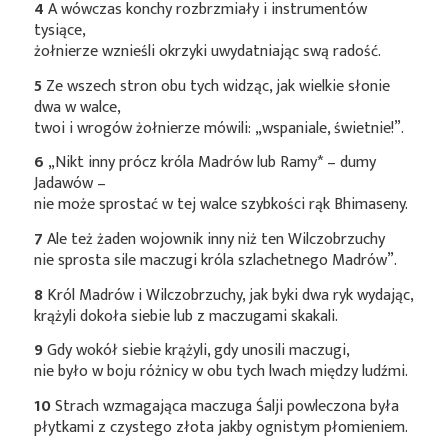
4
A wówczas konchy rozbrzmiały i instrumentów
tysiące,
żołnierze wznieśli okrzyki uwydatniając swą radość.
5
Ze wszech stron obu tych widząc, jak wielkie słonie
dwa w walce,
twoi i wrogów żołnierze mówili: „wspaniale, świetnie!”.
6
„Nikt inny prócz króla Madrów lub
Ramy*
– dumy
Jadawów –
nie może sprostać w tej walce szybkości rąk Bhimaseny.
7
Ale też żaden wojownik inny niż ten Wilczobrzuchy
nie sprosta sile maczugi króla szlachetnego Madrów”.
8
Król Madrów i Wilczobrzuchy, jak byki dwa ryk wydając,
krążyli dokoła siebie lub z maczugami skakali.
9
Gdy wokół siebie krążyli, gdy unosili maczugi,
nie było w boju różnicy w obu tych lwach między ludźmi.
10
Strach wzmagająca maczuga Śalji powleczona była
płytkami z czystego złota jakby ognistym płomieniem.