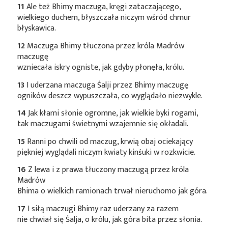
11
Ale też Bhimy maczuga, kręgi zataczającego,
wielkiego duchem, błyszczała niczym wśród chmur
błyskawica.
12
Maczuga Bhimy tłuczona przez króla Madrów
maczugę
wzniecała iskry ogniste, jak gdyby płonęła, królu.
13
I uderzana maczuga Śalji przez Bhimy maczugę
ogników deszcz wypuszczała, co wyglądało niezwykle.
14
Jak kłami słonie ogromne, jak wielkie byki rogami,
tak maczugami świetnymi wzajemnie się okładali.
15
Ranni po chwili od maczug, krwią obaj ociekający
piękniej wyglądali niczym kwiaty kinśuki w rozkwicie.
16
Z lewa i z prawa tłuczony maczugą przez króla
Madrów
Bhima o wielkich ramionach trwał nieruchomo jak góra.
17
I siłą maczugi Bhimy raz uderzany za razem
nie chwiał się Śalja, o królu, jak góra bita przez słonia.