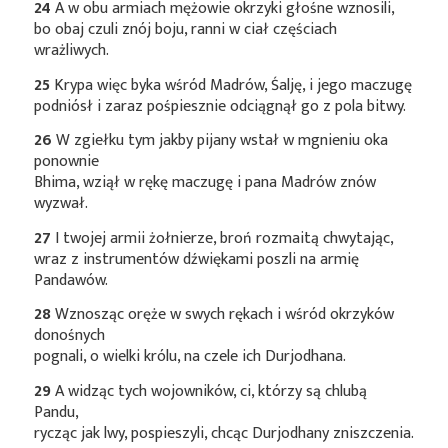
24
A w obu armiach mężowie okrzyki głośne wznosili,
bo obaj czuli znój boju, ranni w ciał częściach
wrażliwych.
25
Krypa więc byka wśród Madrów, Śalję, i jego maczugę
podniósł i zaraz pośpiesznie odciągnął go z pola bitwy.
26
W zgiełku tym jakby pijany wstał w mgnieniu oka
ponownie
Bhima, wziął w rękę maczugę i pana Madrów znów
wyzwał.
27
I twojej armii żołnierze, broń rozmaitą chwytając,
wraz z instrumentów dźwiękami poszli na armię
Pandawów.
28
Wznosząc oręże w swych rękach i wśród okrzyków
donośnych
pognali, o wielki królu, na czele ich Durjodhana.
29
A widząc tych wojowników, ci, którzy są chlubą
Pandu,
rycząc jak lwy, pospieszyli, chcąc Durjodhany zniszczenia.