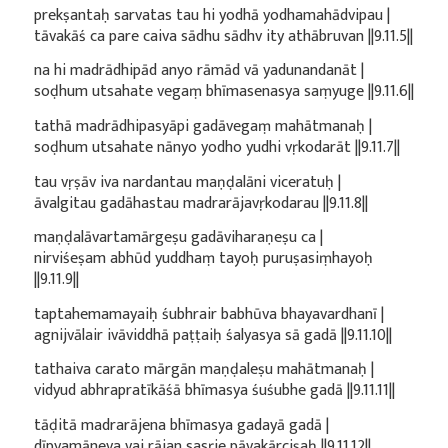
prekṣantaḥ sarvatas tau hi yodhā yodhamahādvipau |
tāvakāś ca pare caiva sādhu sādhv ity athābruvan ||9.11.5||
na hi madrādhipād anyo rāmād vā yadunandanāt |
soḍhum utsahate vegaṃ bhīmasenasya saṃyuge ||9.11.6||
tathā madrādhipasyāpi gadāvegaṃ mahātmanaḥ |
soḍhum utsahate nānyo yodho yudhi vṛkodarāt ||9.11.7||
tau vṛṣāv iva nardantau maṇḍalāni viceratuḥ |
āvalgitau gadāhastau madrarājavṛkodarau ||9.11.8||
maṇḍalāvartamārgeṣu gadāviharaṇeṣu ca |
nirviśeṣam abhūd yuddhaṃ tayoḥ puruṣasiṃhayoḥ
||9.11.9||
taptahemamayaiḥ śubhrair babhūva bhayavardhanī |
agnijvālair ivāviddhā paṭṭaiḥ śalyasya sā gadā ||9.11.10||
tathaiva carato mārgān maṇḍaleṣu mahātmanaḥ |
vidyud abhrapratīkāśā bhīmasya śuśubhe gadā ||9.11.11||
tāḍitā madrarājena bhīmasya gadayā gadā |
dīpyamāneva vai rājan sasṛje pāvakārciṣaḥ ||9.11.12||