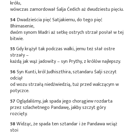
królu,
wówczas zamordował Śalja Ćedich aż dwudziestu pięciu.
54
Dwadzieścia pięć Satjakiemu, do tego pięć
Bhimasenie,
dwóm synom Madri aż setkę ostrych strzał posłał w tej
bitwie.
55
Gdy krążył tak podczas walki, jemu też słał ostre
strzały –
każdą jak wąż jadowity – syn Prythy, z królów najlepszy.
56
Syn Kunti, król Judhiszthira, sztandaru Śalji szczyt
odciął
od wozu strzałą niedźwiedzią, tuż przed walczącym w
potyczce.
57
Oglądaliśmy, jak spada jego chorągiew rozdarta
przez szlachetnego Pandawę, jakby szczyt góry
rozcięty.
58
Widząc, że spada ten sztandar i że Pandawa wciąż
stoi