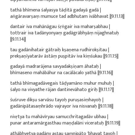
tathā bhīmena śalyasya tāḍitā gadayā gadā |
aṅgāravarṣaṃ mumuce tad adbhutam ivābhavat ||9.11.13||
dantair iva mahānāgau śṛṅgair iva maharṣabhau |
tottrair iva tadānyonyaṃ gadāgrābhyāṃ nijaghnatuḥ
||9.11.14||
tau gadānihatair gātraiḥ kṣaṇena rudhirokṣitau |
prekṣaṇīyatarāv āstāṃ puṣpitāv iva kiṃśukau ||9.11.15||
gadayā madrarājena savyadakṣiṇam āhataḥ |
bhīmaseno mahābāhur na cacālācalo yathā ||9.11.16||
tathā bhīmagadāvegais tāḍyamāno muhur muhuḥ |
śalyo na vivyathe rājan dantinevāhato giriḥ ||9.11.17||
śuśruve dikṣu sarvāsu tayoḥ puruṣasiṃhayoḥ |
gadānipātasaṃhrādo vajrayor iva nisvanaḥ ||9.11.18||
nivṛtya tu mahāvīryau samucchritagadāv ubhau |
punar antaramārgasthau maṇḍalāni viceratuḥ ||9.11.19||
athābhyetya padāny aṣṭau saṃnipāto 'bhavat tayoḥ |