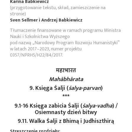
Karina Babkiewicz
(przygotowanie tekstu, skład, zamieszczenie na
stronie)
Sven Sellmer i Andrzej Babkiewicz
Tłumaczenie finansowane w ramach programu Ministra
Nauki i Szkolnictwa Wyższego
pod nazwą „Narodowy Program Rozwoju Humanistyki”
w latach 2017–2023, numer projektu
0357/NPRH5/H22/84/2017.
महाभारत
Mahābhārata
9. Księga Śalji (
śalya-parvan
)
***
9.1-16 Księga zabicia Śalji (
śalya-vadha
) /
Osiemnasty dzień bitwy
9.11. Walka Śalji z Bhimą i Judhiszthirą
Streszczenie rozdziału: