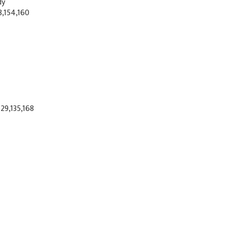
dy
8,154,160
129,135,168