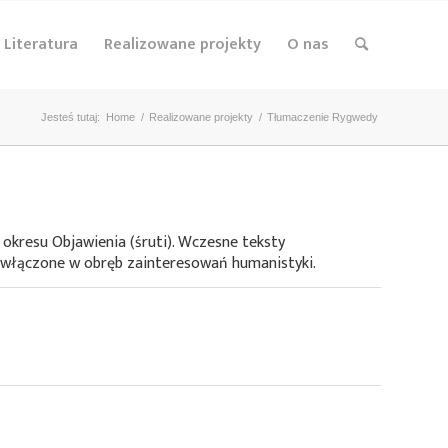
Literatura
Realizowane projekty
O nas
Jesteś tutaj:
Home
/
Realizowane projekty
/
Tłumaczenie Rygwedy
o okresu Objawienia (śruti). Wczesne teksty
ć włączone w obręb zainteresowań humanistyki.