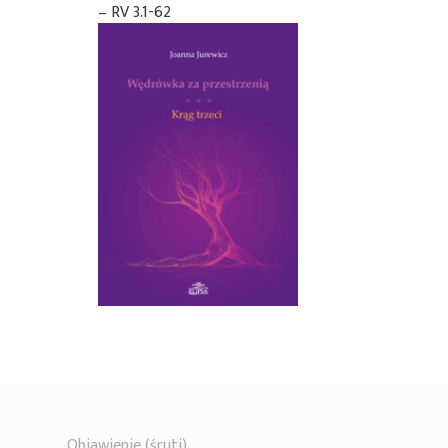
– RV 3.1-62
Objawienie (śruti)