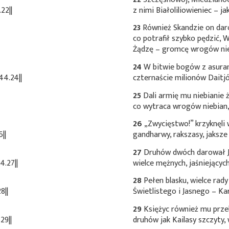
22||
z nimi Białoliliowieniec – j
23
Również Skandzie on dar
co potrafił szybko pędzić, 
Żądzę – gromcę wrogów nie
24
W bitwie bogów z asuram
44.24||
czternaście milionów Daitj
25
Dali armię mu niebianie 
co wytraca wrogów niebian, 
26
„Zwycięstwo!” krzyknęli 
||
gandharwy, rakszasy, jaksze
27
Druhów dwóch darował Ja
.27||
wielce mężnych, jaśniejącyc
28
Pełen blasku, wielce ra
8||
Świetlistego i Jasnego – Ka
29
Księżyc również mu przek
29||
druhów jak Kailasy szczyty,