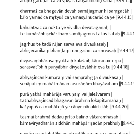
aruṇo garuḍaś caiva vṛkṣāś cauṣadhibhiḥ saha ||9.44.14||
dharmaś ca bhagavān devaḥ samājagmur hi saṃgatāḥ |
kālo yamaś ca mṛtyuś ca yamasyānucarāś ca ye ||9.44.15||
bahulatvāc ca noktā ye vividhā devatāgaṇāḥ |
te kumārābhiṣekārthaṃ samājagmus tatas tataḥ ||9.44.1
jagṛhus te tadā rājan sarva eva divaukasaḥ |
ābhiṣecanikaṃ bhāṇḍaṃ maṅgalāni ca sarvaśaḥ ||9.44.17|
divyasaṃbhārasaṃyuktaiḥ kalaśaiḥ kāñcanair nṛpa |
sarasvatībhiḥ puṇyābhir divyatoyābhir eva tu ||9.44.18||
abhyaṣiñcan kumāraṃ vai saṃprahṛṣṭā divaukasaḥ |
senāpatiṃ mahātmānam asurāṇāṃ bhayāvaham ||9.44.19
purā yathā mahārāja varuṇaṃ vai jaleśvaram |
tathābhyaṣiñcad bhagavān brahmā lokapitāmahaḥ |
kaśyapaś ca mahātejā ye cānye nānukīrtitāḥ ||9.44.20||
tasmai brahmā dadau prīto balino vātaraṃhasaḥ |
kāmavīryadharān siddhān mahāpāriṣadān prabhuḥ ||9.44.2
nandiṣeṇaṃ lohitākṣaṃ ghaṇṭākarṇaṃ ca saṃmatam |