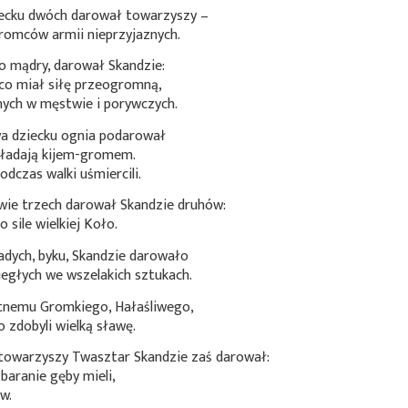
ecku dwóch darował towarzyszy –
romców armii nieprzyjaznych.
o mądry, darował Skandzie:
 co miał siłę przeogromną,
nych w męstwie i porywczych.
 dziecku ognia podarował
władają kijem-gromem.
odczas walki uśmiercili.
awie trzech darował Skandzie druhów:
sile wielkiej Koło.
dych, byku, Skandzie darowało
egłych we wszelakich sztukach.
tnemu Gromkiego, Hałaśliwego,
o zdobyli wielką sławę.
owarzyszy Twasztar Skandzie zaś darował:
baranie gęby mieli,
w.