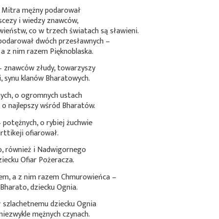
 Mitra mężny podarował
scezy i wiedzy znawców,
ieństw, co w trzech światach są sławieni.
i podarował dwóch przesławnych –
a z nim razem Pięknoblaska.
– znawców złudy, towarzyszy
i, synu klanów Bharatowych.
lnych, o ogromnych ustach
, o najlepszy wśród Bharatów.
potężnych, o rybiej żuchwie
tikeji ofiarował.
, również i Nadwigornego
iecku Ofiar Pożeracza.
em, a z nim razem Chmurowieńca –
Bharato, dziecku Ognia.
 szlachetnemu dziecku Ognia
niezwykle mężnych czynach.