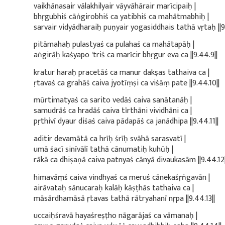
vaikhānasair vālakhilyair vāyvāhārair marīcipaiḥ |
bhṛgubhiś cāṅgirobhiś ca yatibhiś ca mahātmabhiḥ |
sarvair vidyādharaiḥ puṇyair yogasiddhais tathā vṛtaḥ ||9
pitāmahaḥ pulastyaś ca pulahaś ca mahātapāḥ |
aṅgirāḥ kaśyapo 'triś ca marīcir bhṛgur eva ca ||9.44.9||
kratur haraḥ pracetāś ca manur dakṣas tathaiva ca |
ṛtavaś ca grahāś caiva jyotīṃṣi ca viśāṃ pate ||9.44.10||
mūrtimatyaś ca sarito vedāś caiva sanātanāḥ |
samudrāś ca hradāś caiva tīrthāni vividhāni ca |
pṛthivī dyaur diśaś caiva pādapāś ca janādhipa ||9.44.11||
aditir devamātā ca hrīḥ śrīḥ svāhā sarasvatī |
umā śacī sinīvālī tathā cānumatiḥ kuhūḥ |
rākā ca dhiṣaṇā caiva patnyaś cānyā divaukasām ||9.44.12|
himavāṃś caiva vindhyaś ca meruś cānekaśṛṅgavān |
airāvataḥ sānucaraḥ kalāḥ kāṣṭhās tathaiva ca |
māsārdhamāsā ṛtavas tathā rātryahanī nṛpa ||9.44.13||
uccaiḥśravā hayaśreṣṭho nāgarājaś ca vāmanaḥ |