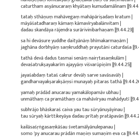
caturtham asyānucaraṃ khyātaṃ kumudamālinam ||9.44.
tataḥ sthāṇuṃ mahāvegaṃ mahāpāriṣadaṃ kratum |
māyāśatadharaṃ kāmaṃ kāmavīryabalānvitam |
dadau skandāya rājendra surārivinibarhaṇam ||9.44.23||
sa hi devāsure yuddhe daityānāṃ bhīmakarmaṇām |
jaghāna dorbhyāṃ saṃkruddhaḥ prayutāni caturdaśa ||9.
tathā devā dadus tasmai senāṃ nairṛtasaṃkulām |
devaśatrukṣayakarīm ajayyāṃ viśvarūpiṇīm ||9.44.25||
jayaśabdaṃ tataś cakrur devāḥ sarve savāsavāḥ |
gandharvayakṣarakṣāṃsi munayaḥ pitaras tathā ||9.44.26
yamaḥ prādād anucarau yamakālopamāv ubhau |
unmāthaṃ ca pramāthaṃ ca mahāvīryau mahādyutī ||9.44
subhrājo bhāskaraś caiva yau tau sūryānuyāyinau |
tau sūryaḥ kārttikeyāya dadau prītaḥ pratāpavān ||9.44.2
kailāsaśṛṅgasaṃkāśau śvetamālyānulepanau |
somo 'py anucarau prādān maṇiṃ sumaṇim eva ca ||9.44.