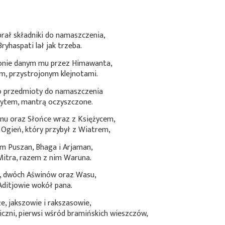
rał składniki do namaszczenia,
yhaspati lał jak trzeba.
onie danym mu przez Himawanta,
ym, przystrojonym klejnotami.
o przedmioty do namaszczenia
rytem, mantrą oczyszczone.
nu oraz Słońce wraz z Księżycem,
 Ogień, który przybył z Wiatrem,
im Puszan, Bhaga i Arjaman,
Mitra, razem z nim Waruna.
 dwóch Aświnów oraz Wasu,
 Aditjowie wokół pana.
, jakszowie i rakszasowie,
czni, pierwsi wśród bramińskich wieszczów,