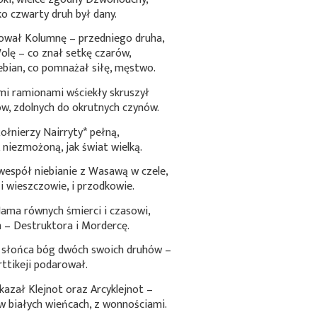
ako czwarty druh był dany.
ował Kolumnę – przedniego druha,
Wolę – co znał setkę czarów,
bian, co pomnażał siłę, męstwo.
i ramionami wściekły skruszył
ów, zdolnych do okrutnych czynów.
żołnierzy
Nairryty*
pełną,
niezmożoną, jak świat wielką.
wespół niebianie z Wasawą w czele,
 i wieszczowie, i przodkowie.
ma równych śmierci i czasowi,
h – Destruktora i Mordercę.
dy słońca bóg dwóch swoich druhów –
rttikeji podarował.
azał Klejnot oraz Arcyklejnot –
 w białych wieńcach, z wonnościami.