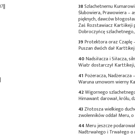
7||
38
Szlachetnemu Kumarowi
Ślubowiera, Prawowiera – a
pięknych, dawców błogosław
Zaś Rozstawiacz Kartiikej
Dobroczyńcę szlachetnego, 
39
Protektora oraz Czaplę 
Puszan dwóch dał Karttikej
40
Nadsiłacza i Siłacza, si
Wiatr dostarczył Karttikeji
41
Pożeracza, Nadżeracza – 
|
Waruna umowom wierny Kart
42
Wigornego szlachetnego
Himawant darował, królu, dz
43
Złotosza wielkiego duch
zwolenników oddał Meru, o 
44
Meru jeszcze podarował
Nadtrwałego i Trwałego o 