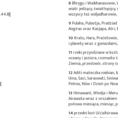
8
Bhrygu i Waikhanasowie, W
wiatr jedzący, światłopijcy,
.44.8||
wszyscy też widjadharowie, 
9
Pulaha, Pulastja, Pradziad
Angiras oraz Kaśjapa, Atri, 
10
Kratu, Hara, Praćetowie,
i planety wraz z gwiazdami
11
rzeki przyodziane w kszt
oceany i jeziora, rozmaite 
Ziemia, przestwór, strony ś
12
Aditi mateczka niebian, 
Uma, Śaci, Saraswati, Siniwa
|
Pełnia, Nów i Dzień po Nowi
13
Himawant, Windja i Meru,
Airawata wraz z orszakiem
połowa miesiąca, miesiąc, p
14
przedni koń Uććaihśrawa