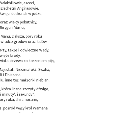
alakhiljowie, asceci,
 szlachetni Angirasowie,
święci doskonali w jodze,
 oraz wielcy pokutnicy,
Bhrygu i Marici,
 Manu, Daksza, pory roku
, władco grodów oraz ludów,
ałty, także i odwieczne Wedy,
święte brody,
wiata, drzewa co korzeniem piją,
Majestat, Nieśmiałość, Swaha,
li i Dhiszana,
u, inne też małżonki niebian,
 która liczne szczyty dźwiga,
 i
minuty*
, i
sekundy*
,
ory roku, dni z nocami,
s, pośród węży król Wamana