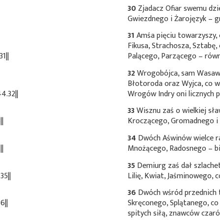
30
Zjadacz Ofiar swemu dzi
Gwiezdnego i Żarojęzyk – g
31
Amśa pięciu towarzyszy, 
Fikusa, Strachosza, Sztabę,
1||
Palącego, Parzącego – rów
32
Wrogobójca, sam Wasawa
Błotoroda oraz Wyjca, co 
4.32||
Wrogów Indry oni licznych p
33
Wisznu zaś o wielkiej sł
||
Kroczącego, Gromadnego i o 
34
Dwóch Aświnów wielce ra
||
Mnożącego, Radosnego – bi
35
Demiurg zaś dał szlache
35||
Lilię, Kwiat, Jaśminowego, c
36
Dwóch wśród przednich t
6||
Skręconego, Splątanego, co 
spitych siłą, znawców czaró