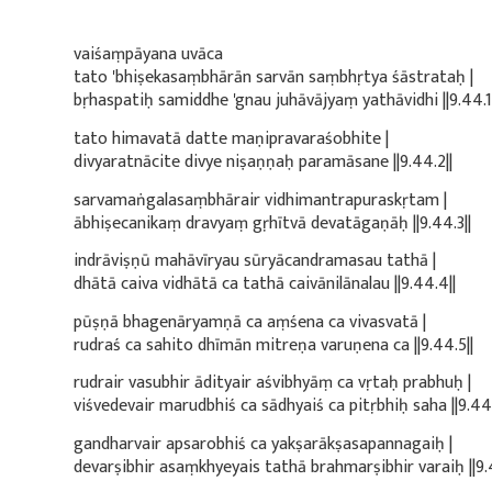
vaiśaṃpāyana uvāca
tato 'bhiṣekasaṃbhārān sarvān saṃbhṛtya śāstrataḥ |
bṛhaspatiḥ samiddhe 'gnau juhāvājyaṃ yathāvidhi ||9.44.1|
tato himavatā datte maṇipravaraśobhite |
divyaratnācite divye niṣaṇṇaḥ paramāsane ||9.44.2||
sarvamaṅgalasaṃbhārair vidhimantrapuraskṛtam |
ābhiṣecanikaṃ dravyaṃ gṛhītvā devatāgaṇāḥ ||9.44.3||
indrāviṣṇū mahāvīryau sūryācandramasau tathā |
dhātā caiva vidhātā ca tathā caivānilānalau ||9.44.4||
pūṣṇā bhagenāryamṇā ca aṃśena ca vivasvatā |
rudraś ca sahito dhīmān mitreṇa varuṇena ca ||9.44.5||
rudrair vasubhir ādityair aśvibhyāṃ ca vṛtaḥ prabhuḥ |
viśvedevair marudbhiś ca sādhyaiś ca pitṛbhiḥ saha ||9.44.
gandharvair apsarobhiś ca yakṣarākṣasapannagaiḥ |
devarṣibhir asaṃkhyeyais tathā brahmarṣibhir varaiḥ ||9.4