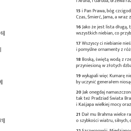
i Aruna, i Garuda, drzewa 
15
i Pan Prawa, bóg czcigod
Czas, Śmierć, Jama, a wraz 
16
Jako że jest lista długą,
6||
wszystkich niebian, co przy
17
Wszyscy ci niebianie nieśl
|
i pomyślne ornamenty z różn
18
Boską, świętą wodą z rzek
przyniesioną w złotych dzb
19
wykąpali więc Kumarę nie
||
by uczynić generałem niosą
20
Jak onegdaj namaszczon
tak też Pradziad Świata Br
i Kaśjapa wielkiej mocy ora
21
Dał mu Brahma wielce ra
1||
o szybkości wiatru, silnych,
22
Szczęsnowój, Miedzianoo