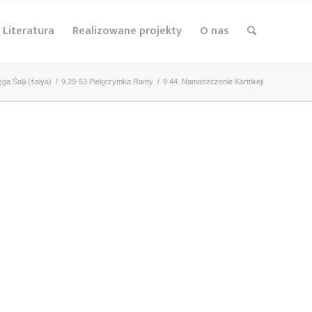
Literatura
Realizowane projekty
O nas
ęga Śalji (śalya)
/
9.29-53 Pielgrzymka Ramy
/
9.44. Namaszczenie Karttikeji