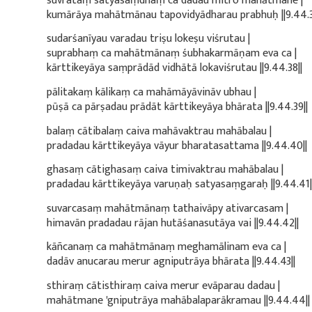
suvrataṃ satyasaṃdhaṃ ca dadau mitro mahātmane |
kumārāya mahātmānau tapovidyādharau prabhuḥ ||9.44.3
sudarśanīyau varadau triṣu lokeṣu viśrutau |
suprabhaṃ ca mahātmānaṃ śubhakarmāṇam eva ca |
kārttikeyāya saṃprādād vidhātā lokaviśrutau ||9.44.38||
pālitakaṃ kālikaṃ ca mahāmāyāvināv ubhau |
pūṣā ca pārṣadau prādāt kārttikeyāya bhārata ||9.44.39||
balaṃ cātibalaṃ caiva mahāvaktrau mahābalau |
pradadau kārttikeyāya vāyur bharatasattama ||9.44.40||
ghasaṃ cātighasaṃ caiva timivaktrau mahābalau |
pradadau kārttikeyāya varuṇaḥ satyasaṃgaraḥ ||9.44.41|
suvarcasaṃ mahātmānaṃ tathaivāpy ativarcasam |
himavān pradadau rājan hutāśanasutāya vai ||9.44.42||
kāñcanaṃ ca mahātmānaṃ meghamālinam eva ca |
dadāv anucarau merur agniputrāya bhārata ||9.44.43||
sthiraṃ cātisthiraṃ caiva merur evāparau dadau |
mahātmane 'gniputrāya mahābalaparākramau ||9.44.44||