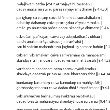
jvālājihvaṃ tathā jyotir ātmajāya hutāśanaḥ |
dadāv anucarau śūrau parasainyapramāthinau ||9.44.30||
parighaṃ ca vaṭaṃ caiva bhīmaṃ ca sumahābalam |
dahatiṃ dahanaṃ caiva pracaṇḍau vīryasaṃmatau |
aṃśo 'py anucarān pañca dadau skandāya dhīmate ||9.44.3
utkrośaṃ paṅkajaṃ caiva vajradaṇḍadharāv ubhau |
dadāv analaputrāya vāsavaḥ paravīrahā |
tau hi śatrūn mahendrasya jaghnatuḥ samare bahūn ||9.4
cakraṃ vikramakaṃ caiva saṃkramaṃ ca mahābalam |
skandāya trīn anucarān dadau viṣṇur mahāyaśāḥ ||9.44.33
vardhanaṃ nandanaṃ caiva sarvavidyāviśāradau |
skandāya dadatuḥ prītāv aśvinau bharatarṣabha ||9.44.34
kundanaṃ kusumaṃ caiva kumudaṃ ca mahāyaśāḥ |
ḍambarāḍambarau caiva dadau dhātā mahātmane ||9.44.
vakrānuvakrau balinau meṣavaktrau balotkaṭau |
dadau tvaṣṭā mahāmāyau skandāyānucarau varau ||9.44.3