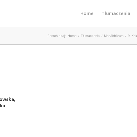
Home
Tłumaczenia
Jesteś tutaj:
Home
/
Tłumaczenia
/
Mahābhārata
/
9. Ksi
kowska,
ska
)