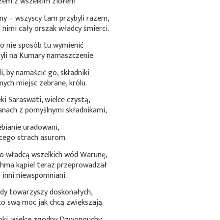
razem z wszelkim ziołem
ny – wszyscy tam przybyli razem,
z nimi cały orszak władcy śmierci.
 to nie sposób tu wymienić
byli na Kumary namaszczenie.
i, by namaścić go, składniki
ych miejsc zebrane, królu.
i Saraswati, wielce czystą,
anach z pomyślnymi składnikami,
bianie uradowani,
cego strach asurom.
o władcą wszelkich wód Warunę,
ahma kąpiel teraz przeprowadzał
z inni niewspomniani.
dy towarzyszy doskonałych,
 co swą moc jak chcą zwiększają.
ki, wielce zgodny Dzwonouchy,