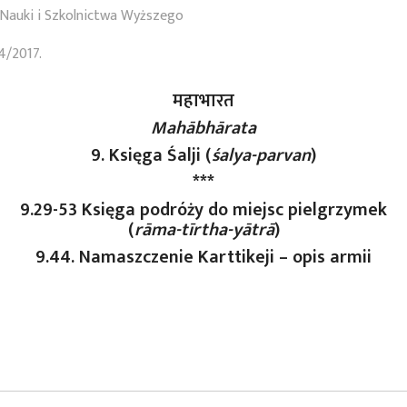
Nauki i Szkolnictwa Wyższego
4/2017.
महाभारत
Mahābhārata
9. Księga Śalji (
śalya-parvan
)
***
9.29-53 Księga podróży do miejsc pielgrzymek
(
rāma-tīrtha-yātrā
)
9.44. Namaszczenie Karttikeji – opis armii