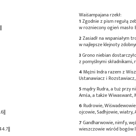
Waiśampajana rzekł:
1
Zgodnie z pism regułą zeb
|
w rozniecony ogień masło Br
2
Zasiadł na wspaniałym tr
w najlepsze klejnoty zdobn
3
Grono niebian dostarczył
z pomyślnymi składnikami, 
4
Mężni Indra razem z Wisz
Ustanawiacz i Rozstawiacz,
5
mądry Rudra, a tuż przy n
Amśa, a także Wiwaswant, 
6
Rudrowie, Wiśwadewowie,
6||
ojcowie, Sadhjowie, wiatry,
7
Gandharwowie, nimfy, węże
4.7||
wieszczowie wśród bogów li