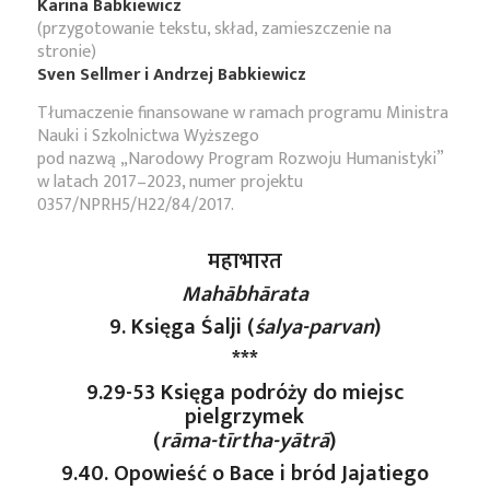
Karina Babkiewicz
(przygotowanie tekstu, skład, zamieszczenie na
stronie)
Sven Sellmer i Andrzej Babkiewicz
Tłumaczenie finansowane w ramach programu Ministra
Nauki i Szkolnictwa Wyższego
pod nazwą „Narodowy Program Rozwoju Humanistyki”
w latach 2017–2023, numer projektu
0357/NPRH5/H22/84/2017.
महाभारत
Mahābhārata
9. Księga Śalji (
śalya-parvan
)
***
9.29-53 Księga podróży do miejsc
pielgrzymek
(
rāma-tīrtha-yātrā
)
9.40. Opowieść o Bace i bród Jajatiego