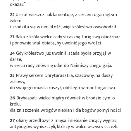
okazać”.
22
Ujrzał wieszcz, jak lamentuje, z sercem ogarniętym
żalem,
i zrodziła się w nim litość, więc królestwo oswobodził.
23
Baka z króla wielce rady straszną furię swą okiełznał
i ponownie wlał obiatę, by uwolnić jego włości.
24
Gdy królestwo już uwolnił, stada bydła przyjął w
darze,
w sercu rady znów się udał do Naimiszy cnego gaju.
25
Prawy sercem Dhrytarasztra, szacowny, na duszy
zdrowy,
do swojego miasta ruszył, obfitego w moc bogactwa.
26
Bryhaspati wielce mądry również w brodzie tym, o
królu,
dla zniszczenia wrogów niebian i dla bogów pomyślności
27
ofiarę przedłożył z mięsa i niebianie chcący wygrać
antybogów wyniszczyli, którzy w walce wszyscy sczeźli.