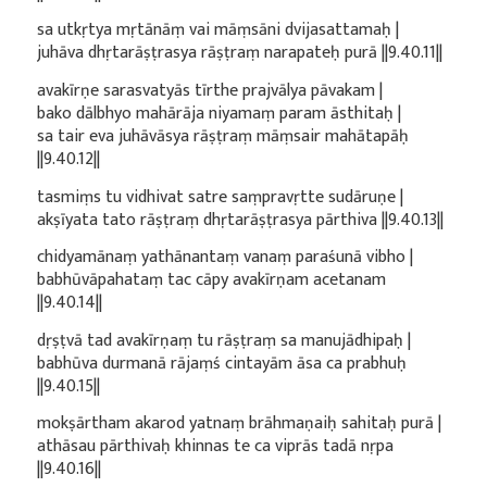
sa utkṛtya mṛtānāṃ vai māṃsāni dvijasattamaḥ |
juhāva dhṛtarāṣṭrasya rāṣṭraṃ narapateḥ purā ||9.40.11||
avakīrṇe sarasvatyās tīrthe prajvālya pāvakam |
bako dālbhyo mahārāja niyamaṃ param āsthitaḥ |
sa tair eva juhāvāsya rāṣṭraṃ māṃsair mahātapāḥ
||9.40.12||
tasmiṃs tu vidhivat satre saṃpravṛtte sudāruṇe |
akṣīyata tato rāṣṭraṃ dhṛtarāṣṭrasya pārthiva ||9.40.13||
chidyamānaṃ yathānantaṃ vanaṃ paraśunā vibho |
babhūvāpahataṃ tac cāpy avakīrṇam acetanam
||9.40.14||
dṛṣṭvā tad avakīrṇaṃ tu rāṣṭraṃ sa manujādhipaḥ |
babhūva durmanā rājaṃś cintayām āsa ca prabhuḥ
||9.40.15||
mokṣārtham akarod yatnaṃ brāhmaṇaiḥ sahitaḥ purā |
athāsau pārthivaḥ khinnas te ca viprās tadā nṛpa
||9.40.16||