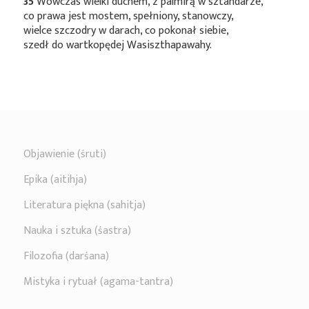
35
Wówczas wielki duchem, z palmirą w sztandarze,
co prawa jest mostem, spełniony, stanowczy,
wielce szczodry w darach, co pokonał siebie,
szedł do wartkopędej Wasiszthapawahy.
Objawienie (śruti)
Epika (aitihja)
Literatura piękna (sahitja)
Nauka i sztuka (śastra)
Filozofia (darśana)
Mistyka i rytuał (agama-tantra)