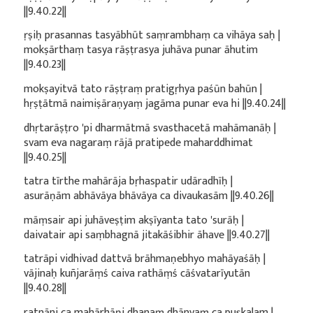
||9.40.22||
ṛṣiḥ prasannas tasyābhūt saṃrambhaṃ ca vihāya saḥ |
mokṣārthaṃ tasya rāṣṭrasya juhāva punar āhutim
||9.40.23||
mokṣayitvā tato rāṣṭraṃ pratigṛhya paśūn bahūn |
hṛṣṭātmā naimiṣāraṇyaṃ jagāma punar eva hi ||9.40.24||
dhṛtarāṣṭro 'pi dharmātmā svasthacetā mahāmanāḥ |
svam eva nagaraṃ rājā pratipede maharddhimat
||9.40.25||
tatra tīrthe mahārāja bṛhaspatir udāradhīḥ |
asurāṇām abhāvāya bhāvāya ca divaukasām ||9.40.26||
māṃsair api juhāveṣṭim akṣīyanta tato 'surāḥ |
daivatair api saṃbhagnā jitakāśibhir āhave ||9.40.27||
tatrāpi vidhivad dattvā brāhmaṇebhyo mahāyaśāḥ |
vājinaḥ kuñjarāṃś caiva rathāṃś cāśvatarīyutān
||9.40.28||
ratnāni ca mahārhāṇi dhanaṃ dhānyaṃ ca puṣkalam |