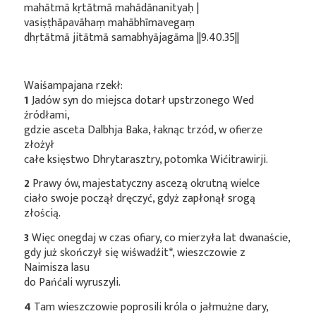
mahātmā kṛtātmā mahādānanityaḥ |
vasiṣṭhāpavāhaṃ mahābhīmavegaṃ
dhṛtātmā jitātmā samabhyājagāma ||9.40.35||
Waiśampajana rzekł:
1
Jadów syn do miejsca dotarł upstrzonego Wed
źródłami,
gdzie asceta Dalbhja Baka, łaknąc trzód, w ofierze
złożył
całe księstwo Dhrytarasztry, potomka Wićitrawirji.
2
Prawy ów, majestatyczny ascezą okrutną wielce
ciało swoje począł dręczyć, gdyż zapłonął srogą
złością.
3
Więc onegdaj w czas ofiary, co mierzyła lat dwanaście,
gdy już skończył się
wiśwadźit*
, wieszczowie z
Naimisza lasu
do Pańćali wyruszyli.
4
Tam wieszczowie poprosili króla o jałmużne dary,