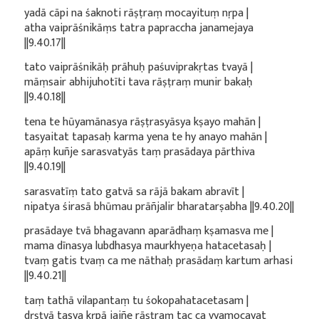
yadā cāpi na śaknoti rāṣṭraṃ mocayituṃ nṛpa |
atha vaiprāśnikāṃs tatra papraccha janamejaya
||9.40.17||
tato vaiprāśnikāḥ prāhuḥ paśuviprakṛtas tvayā |
māṃsair abhijuhotīti tava rāṣṭraṃ munir bakaḥ
||9.40.18||
tena te hūyamānasya rāṣṭrasyāsya kṣayo mahān |
tasyaitat tapasaḥ karma yena te hy anayo mahān |
apāṃ kuñje sarasvatyās taṃ prasādaya pārthiva
||9.40.19||
sarasvatīṃ tato gatvā sa rājā bakam abravīt |
nipatya śirasā bhūmau prāñjalir bharatarṣabha ||9.40.20||
prasādaye tvā bhagavann aparādhaṃ kṣamasva me |
mama dīnasya lubdhasya maurkhyeṇa hatacetasaḥ |
tvaṃ gatis tvaṃ ca me nāthaḥ prasādaṃ kartum arhasi
||9.40.21||
taṃ tathā vilapantaṃ tu śokopahatacetasam |
dṛṣṭvā tasya kṛpā jajñe rāṣṭraṃ tac ca vyamocayat