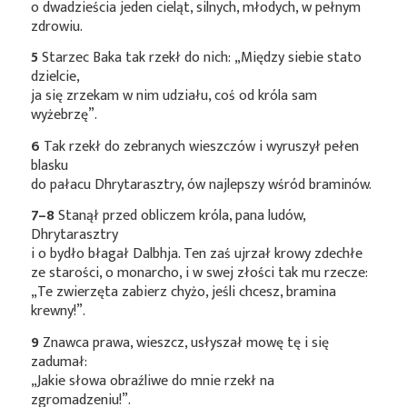
o dwadzieścia jeden cieląt, silnych, młodych, w pełnym
zdrowiu.
5
Starzec Baka tak rzekł do nich: „Między siebie stato
dzielcie,
ja się zrzekam w nim udziału, coś od króla sam
wyżebrzę”.
6
Tak rzekł do zebranych wieszczów i wyruszył pełen
blasku
do pałacu Dhrytarasztry, ów najlepszy wśród braminów.
7–8
Stanął przed obliczem króla, pana ludów,
Dhrytarasztry
i o bydło błagał Dalbhja. Ten zaś ujrzał krowy zdechłe
ze starości, o monarcho, i w swej złości tak mu rzecze:
„Te zwierzęta zabierz chyżo, jeśli chcesz, bramina
krewny!”.
9
Znawca prawa, wieszcz, usłyszał mowę tę i się
zadumał:
„Jakie słowa obraźliwe do mnie rzekł na
zgromadzeniu!”.