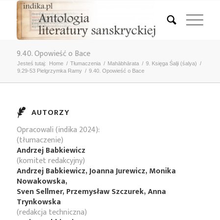
9.40. Opowieść o Bace
Jesteś tutaj:
Home
/
Tłumaczenia
/
Mahābhārata
/
9. Księga Śalji (śalya)
/
9.29-53 Pielgrzymka Ramy
/
9.40. Opowieść o Bace
AUTORZY
Opracowali (indika 2024):
(tłumaczenie)
Andrzej Babkiewicz
(komitet redakcyjny)
Andrzej Babkiewicz, Joanna Jurewicz, Monika
Nowakowska,
Sven Sellmer, Przemysław Szczurek, Anna
Trynkowska
(redakcja techniczna)