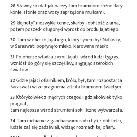
28
Sławny rozdał jak należy tam braminom różne dary:
konie, słonie oraz wozy zaprzężone mulicami,
29
klejnoty*
niezwykle cenne, skarby i obfitość ziarna,
potem poszedł długoręki wprost do brodu Jajatiego.
30
Tam w ofierze Jajatiego, który synem był Nahuszy,
w Saraswati popłynęło mleko, klarowane masło.
31
Po ofierze władca ziemi, Jajati, wśród ludzi tygrys,
wzniósł do góry się szczęśliwy, sięgając szerokich
światów.
32
Gdzie Jajati ofiarnikiem, królu, był, tam rozpostarta
Saraswati wsze pragnienia ziściła braminom świętym.
33
Którykolwiek z mądrych czegoś i gdziekolwiek tylko
pragnął,
tam najlepsza wśród strumieni soki liczne wytwarzała.
34
Tam niebianie z gandharwami radzi byli z obfitości,
ludzie zaś się zadziwiali, widząc rozmach tej ofiary.