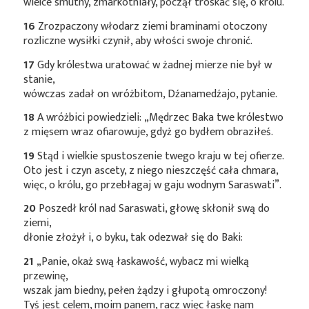
wielce smutny, zmarkotniały, począł troskać się, o królu.
16
Zrozpaczony włodarz ziemi braminami otoczony
rozliczne wysiłki czynił, aby włości swoje chronić.
17
Gdy królestwa uratować w żadnej mierze nie był w
stanie,
wówczas zadał on wróżbitom, Dźanamedźajo, pytanie.
18
A wróżbici powiedzieli: „Mędrzec Baka twe królestwo
z mięsem wraz ofiarowuje, gdyż go bydłem obraziłeś.
19
Stąd i wielkie spustoszenie twego kraju w tej ofierze.
Oto jest i czyn ascety, z niego nieszczęść cała chmara,
więc, o królu, go przebłagaj w gaju wodnym Saraswati”.
20
Poszedł król nad Saraswati, głowę skłonił swą do
ziemi,
dłonie złożył i, o byku, tak odezwał się do Baki:
21
„Panie, okaż swą łaskawość, wybacz mi wielką
przewinę,
wszak jam biedny, pełen żądzy i głupotą omroczony!
Tyś jest celem, moim panem, racz więc łaskę nam