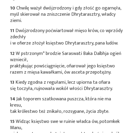
10
Chwilę ważył dwójzrodzony i gdy złość go ogarnęła,
myśl skierował na zniszczenie Dhrytarasztry, władcy
ziemi.
11
Dwójzrodzony poćwiartował mięso krów, co wprzódy
zdechły
i w ofierze złożył księstwo Dhrytarasztry, pana ludów.
12
W
pstrzonym*
brodzie Saraswati Baka Dalbhja ogień
wzniecił,
praktykując powściągnięcie, ofiarował jego księstwo
razem z mięsa kawałkami, ów asceta przepotężny.
13
Kiedy zgodna z regułami, lecz upiorna ta ofiara
się toczyła, rujnowała wokół włości Dhrytarasztry.
14
Jak toporem szatkowana puszcza, która nie ma
kresu,
tak królestwo też znikało, rozsypane, życia zbyte.
15
Widząc księstwo swe w ruinie władca ów, potomkek
Manu,