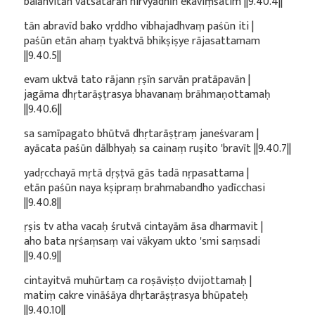
balānvitān vatsatarān nirvyādhīn ekaviṃśatim ||9.40.4||
tān abravīd bako vṛddho vibhajadhvaṃ paśūn iti |
paśūn etān ahaṃ tyaktvā bhikṣiṣye rājasattamam
||9.40.5||
evam uktvā tato rājann ṛṣīn sarvān pratāpavān |
jagāma dhṛtarāṣṭrasya bhavanaṃ brāhmaṇottamaḥ
||9.40.6||
sa samīpagato bhūtvā dhṛtarāṣṭraṃ janeśvaram |
ayācata paśūn dālbhyaḥ sa cainaṃ ruṣito 'bravīt ||9.40.7||
yadṛcchayā mṛtā dṛṣṭvā gās tadā nṛpasattama |
etān paśūn naya kṣipraṃ brahmabandho yadīcchasi
||9.40.8||
ṛṣis tv atha vacaḥ śrutvā cintayām āsa dharmavit |
aho bata nṛśaṃsaṃ vai vākyam ukto 'smi saṃsadi
||9.40.9||
cintayitvā muhūrtaṃ ca roṣāviṣṭo dvijottamaḥ |
matiṃ cakre vināśāya dhṛtarāṣṭrasya bhūpateḥ
||9.40.10||