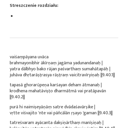
Streszczenie rozdziału:
vaiśaṃpāyana uvāca
brahmayonibhir ākīrṇaṃ jagāma yadunandanaḥ |
yatra dālbhyo bako rājan paśvarthaṃ sumahātapāḥ |
juhāva dhṛtarāṣṭrasya rāṣṭraṃ vaicitravīryiṇaḥ ||9.40.1||
tapasā ghorarūpeṇa karśayan deham ātmanaḥ |
krodhena mahatāviṣṭo dharmātmā vai pratāpavān
||9.40.2||
purā hi naimiṣeyāṇāṃ satre dvādaśavārṣike |
vṛtte viśvajito 'nte vai pāñcālān ṛṣayo 'gaman ||9.40.3||
tatreśvaram ayācanta dakṣiṇārthaṃ manīṣiṇaḥ |