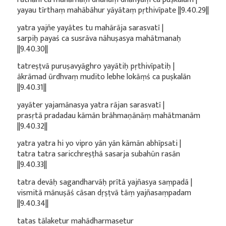
yayau tīrthaṃ mahābāhur yāyātaṃ pṛthivīpate ||9.40.29||
yatra yajñe yayātes tu mahārāja sarasvatī |
sarpiḥ payaś ca susrāva nāhuṣasya mahātmanaḥ
||9.40.30||
tatreṣṭvā puruṣavyāghro yayātiḥ pṛthivīpatiḥ |
ākrāmad ūrdhvaṃ mudito lebhe lokāṃś ca puṣkalān
||9.40.31||
yayāter yajamānasya yatra rājan sarasvatī |
prasṛtā pradadau kāmān brāhmaṇānāṃ mahātmanām
||9.40.32||
yatra yatra hi yo vipro yān yān kāmān abhīpsati |
tatra tatra saricchreṣṭhā sasarja subahūn rasān
||9.40.33||
tatra devāḥ sagandharvāḥ prītā yajñasya saṃpadā |
vismitā mānuṣāś cāsan dṛṣṭvā tāṃ yajñasaṃpadam
||9.40.34||
tatas tālaketur mahādharmasetur