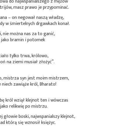
łowa do najwspanialszego z mężów
trijów, masz prawo je przypominać.
ana – on negował naszą władzę,
gdy w śmiertelnych drgawkach konał.
, nie można nas za to ganić,
, jako bramin i potomek
iało tylko trwa, królowo,
roń na ziemi musiał złożyć”.
o, mistrza syn jest moim mistrzem,
 niech zawiąże król, Bharato!
ę król wziął klejnot ten i wówczas
jako relikwię po mistrzu.
 głowie boski, najwspanialszy klejnot,
nad którą się wznosił księżyc.