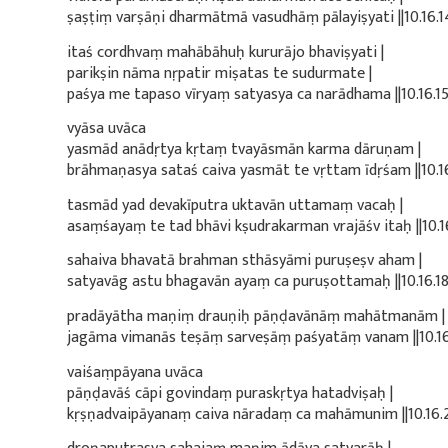
ṣaṣṭiṃ varṣāṇi dharmātmā vasudhāṃ pālayiṣyati ||10.16.14
itaś cordhvaṃ mahābāhuḥ kururājo bhaviṣyati |
parikṣin nāma nṛpatir miṣatas te sudurmate |
paśya me tapaso vīryaṃ satyasya ca narādhama ||10.16.15
vyāsa uvāca
yasmād anādṛtya kṛtaṃ tvayāsmān karma dāruṇam |
brāhmaṇasya sataś caiva yasmāt te vṛttam īdṛśam ||10.16
tasmād yad devakīputra uktavān uttamaṃ vacaḥ |
asaṃśayaṃ te tad bhāvi kṣudrakarman vrajāśv itaḥ ||10.16
sahaiva bhavatā brahman sthāsyāmi puruṣeṣv aham |
satyavāg astu bhagavān ayaṃ ca puruṣottamaḥ ||10.16.18
pradāyātha maṇiṃ drauṇiḥ pāṇḍavānāṃ mahātmanām |
jagāma vimanās teṣāṃ sarveṣāṃ paśyatāṃ vanam ||10.16.
vaiśaṃpāyana uvāca
pāṇḍavāś cāpi govindaṃ puraskṛtya hatadviṣaḥ |
kṛṣṇadvaipāyanaṃ caiva nāradaṃ ca mahāmunim ||10.16.2