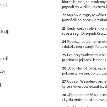
biorąc klejnot, co zrodzony
.21||
pognali do wielkiej duchem 
22
Mężowie-tygrysy wówczas
powrócili do obozu, a z ni
23
Kiedy wielcy rydwannicy 
6.23||
spostrzegli Draupadi Kryszn
24
Podeszli do pełnej smutku
i dokoła niej stanęli Panda
25
I za przyzwoleniem króla
.25||
przekazał jej boski klejnot 
26
„Oto klejnot twój, wspan
26||
pokonany; wstań, ból porzuć
27
Gdy syn Wasudewy jechał
|
ty te słowa powiedziałaś, 
28
»Nie mam mężów, nie mam
i ty dla mnie nie istniejesz,