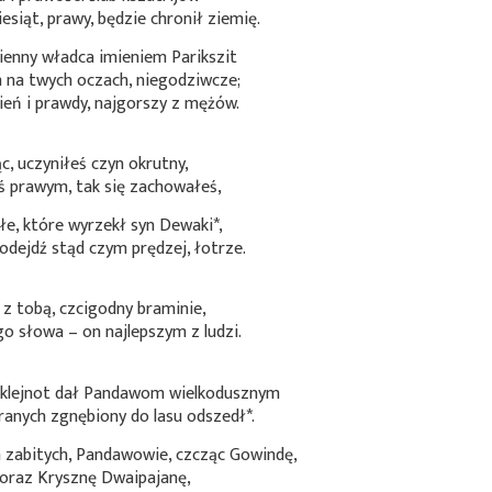
esiąt, prawy, będzie chronił ziemię.
ienny władca imieniem Parikszit
 na twych oczach, niegodziwcze;
ień i prawdy, najgorszy z mężów.
ąc, uczyniłeś czyn okrutny,
ś prawym, tak się zachowałeś,
łe, które wyrzekł syn
Dewaki*
,
 odejdź stąd czym prędzej, łotrze.
 z tobą, czcigodny braminie,
go słowa – on najlepszym z ludzi.
 klejnot dał Pandawom wielkodusznym
branych zgnębiony
do lasu odszedł*
.
zabitych, Pandawowie, czcząc Gowindę,
 oraz Krysznę Dwaipajanę,