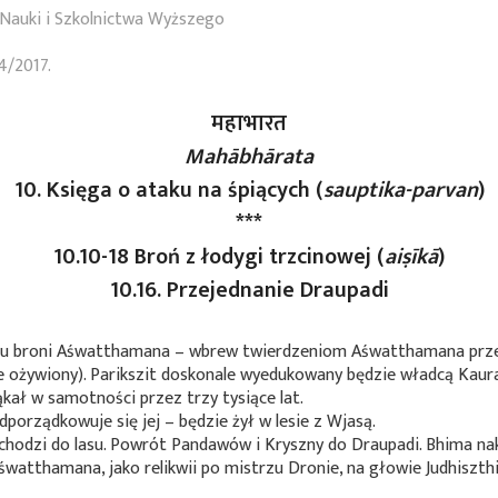
Nauki i Szkolnictwa Wyższego
4/2017.
महाभारत
Mahābhārata
10. Księga o ataku na śpiących (
sauptika
-parvan
)
***
10.10-18 Broń z łodygi trzcinowej (
aiṣīkā
)
10.16. Przejednanie Draupadi
ku broni Aśwatthamana – wbrew twierdzeniom Aśwatthamana przepo
e ożywiony). Parikszit doskonale wyedukowany będzie władcą Kaur
kał w samotności przez trzy tysiące lat.
rządkowuje się jej – będzie żył w lesie z Wjasą.
odzi do lasu. Powrót Pandawów i Kryszny do Draupadi. Bhima nakł
atthamana, jako relikwii po mistrzu Dronie, na głowie Judhiszth