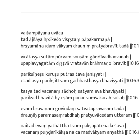
vaiśaṃpāyana uvāca
tad ājñāya hṛṣīkeśo visṛṣṭaṃ pāpakarmaṇā |
hṛṣyamāṇa idaṃ vākyaṃ drauṇiṃ pratyabravīt tadā ||10.16
virāṭasya sutāṃ pūrvaṃ snuṣāṃ gāṇḍīvadhanvanaḥ |
upaplavyagatāṃ dṛṣṭvā vratavān brāhmaṇo 'bravīt ||10.16.
parikṣīṇeṣu kuruṣu putras tava janiṣyati |
etad asya parikṣittvaṃ garbhasthasya bhaviṣyati ||10.16.3
tasya tad vacanaṃ sādhoḥ satyam eva bhaviṣyati |
parikṣid bhavitā hy eṣāṃ punar vaṃśakaraḥ sutaḥ ||10.16.
evaṃ bruvāṇaṃ govindaṃ sātvatapravaraṃ tadā |
drauṇiḥ paramasaṃrabdhaḥ pratyuvācedam uttaram ||10.
naitad evaṃ yathāttha tvaṃ pakṣapātena keśava |
vacanaṃ puṇḍarīkākṣa na ca madvākyam anyathā ||10.16.6