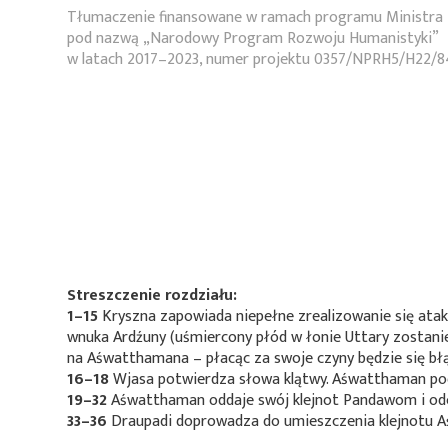
Tłumaczenie finansowane w ramach programu Ministra 
pod nazwą „Narodowy Program Rozwoju Humanistyki”
w latach 2017–2023, numer projektu 0357/NPRH5/H22/8
Streszczenie rozdziału:
1–15
Kryszna zapowiada niepełne zrealizowanie się ata
wnuka Ardźuny (uśmiercony płód w łonie Uttary zostani
na Aśwatthamana – płacąc za swoje czyny będzie się błą
16–18
Wjasa potwierdza słowa klątwy. Aśwatthaman podpo
19–32
Aśwatthaman oddaje swój klejnot Pandawom i odch
33–36
Draupadi doprowadza do umieszczenia klejnotu Aśw