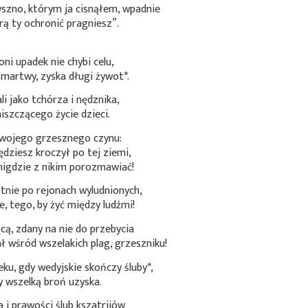
yszno, którym ja cisnąłem, wpadnie
rą ty ochronić pragniesz”.
oni upadek nie chybi celu,
i martwy,
zyska długi żywot*
.
i jako tchórza i nędznika,
iszczącego życie dzieci.
swojego grzesznego czynu:
ędziesz kroczył po tej ziemi,
nigdzie z nikim porozmawiać!
tnie po rejonach wyludnionych,
e, tego, by żyć między ludźmi!
cą, zdany na nie do przebycia
ał wśród wszelakich plag, grzeszniku!
eku,
gdy wedyjskie skończy śluby*
,
 wszelką broń uzyska.
 i prawości ślub kszatrijów