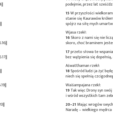
||
podejmie, przez lat sześćdzi
15
W przyszłości wielkoram
stanie się Kaurawów królem
||
spójrz na siłę mych umartw
Wjasa rzekł:
16
Skoro z nami się nie licz
.16||
skoro, choć braminem jeste
17
przeto słowa te wspania
.17||
bez wątpienia się dopełnią,
Aśwatthaman rzekł:
||
18
Spośród ludzi ja żyć będę
niech się spełnią czcigodne
19||
Waiśampajana rzekł:
19
Tak więc Drony syn swój
i wśród wszystkich tam ze
0||
20–21
Mając wrogów swych 
Naradę – wielkiego mędrca