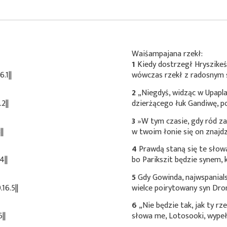
Waiśampajana rzekł:
1
Kiedy dostrzegł
Hryszikeś
.1||
wówczas rzekł z radosnym 
2
„Niegdyś, widząc w Upapl
2||
dzierżącego łuk Gandiwę, po
3
»W tym czasie, gdy ród za
||
w twoim łonie się on znajdz
4
Prawdą staną się te sło
4||
bo Parikszit będzie synem,
5
Gdy Gowinda, najwspanials
16.5||
wielce poirytowany syn Dro
6
„Nie będzie tak, jak ty rz
||
słowa me, Lotosooki, wypełni