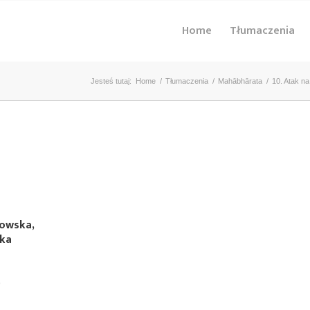
Home
Tłumaczenia
Jesteś tutaj:
Home
/
Tłumaczenia
/
Mahābhārata
/
10. Atak na
kowska,
ska
)