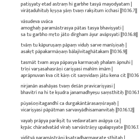
patiṣyaty etad astraṃ hi garbhe tasyā mayodyatam |
virāṭaduhituḥ kṛṣṇa yāṃ tvaṃ rakṣitum icchasi ||10.16.7||
vāsudeva uvāca
amoghaḥ paramāstrasya pātas tasya bhaviṣyati |
sa tu garbho mṛto jāto dīrgham āyur avāpsyati ||10.16.8||
tvāṃ tu kāpuruṣaṃ pāpaṃ viduḥ sarve manīṣiṇaḥ |
asakṛt pāpakarmāṇaṃ bālajīvitaghātakam ||10.16.9||
tasmāt tvam asya pāpasya karmaṇaḥ phalam āpnuhi |
trīṇi varṣasahasrāṇi cariṣyasi mahīm imām |
aprāpnuvan kva cit kāṃ cit saṃvidaṃ jātu kena cit ||10.16.
nirjanān asahāyas tvaṃ deśān pravicariṣyasi |
bhavitrī na hi te kṣudra janamadhyeṣu saṃsthitiḥ ||10.16.1
pūyaśoṇitagandhī ca durgakāntārasaṃśrayaḥ |
vicariṣyasi pāpātman sarvavyādhisamanvitaḥ ||10.16.12||
vayaḥ prāpya parikṣit tu vedavratam avāpya ca |
kṛpāc chāradvatād vīraḥ sarvāstrāṇy upalapsyate ||10.16.13
viditvā paramāstrāṇi kṣatradharmavrate sthitaḥ |