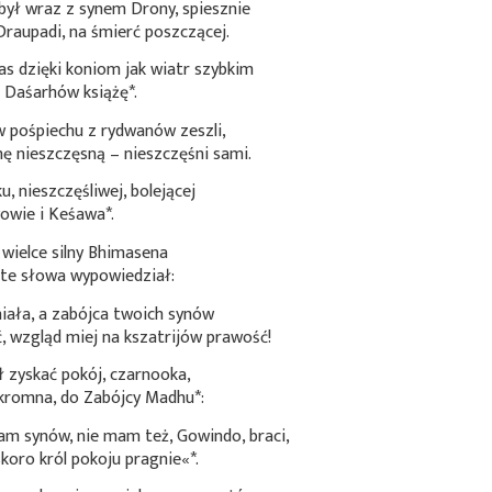
 był wraz z synem Drony, spiesznie
Draupadi, na śmierć poszczącej.
 dzięki koniom jak wiatr szybkim
mi Daśarhów
książę*
.
w pośpiechu z rydwanów zeszli,
ę nieszczęsną – nieszczęśni sami.
, nieszczęśliwej, bolejącej
wowie i
Keśawa*
.
 wielce silny Bhimasena
i te słowa wypowiedział:
iała, a zabójca twoich synów
, wzgląd miej na kszatrijów prawość!
 zyskać pokój, czarnooka,
skromna, do Zabójcy
Madhu*
:
 synów, nie mam też, Gowindo, braci,
 skoro król
pokoju pragnie«*
.