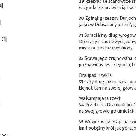
29
Rzekłaś te stanowcze s
||
w zgodzie z prawością ksza
30
Zginął grzeszny Durjodh
|
ja krew Duhśasany piłem*
, 
31
Spłaciliśmy dług wrogowi
31||
Drony syn, choć zwyciężony
mistrza, został uwolniony.
32
Sława jego zrujnowana, c
pozbawiony jest klejnotu, b
Draupadi rzekła:
|
33
Cały dług już mi spłacon
klejnot ten na swojej głowie
Waiśampajana rzekł:
|
34
Przeto na Draupadi prośb
na swej głowie go umieścił 
35
Wówczas dzierżąc na swej
lśnił potężny król jak góra, 