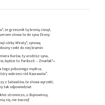
a*
, że grzesznik tą bronią cisnął,
sercem słowa te do syna Drony:
awji córkę
Wiraty*
, synową
bożny rzekł do niej bramin:
miera Kurów, ty urodzisz syna,
ie, będzie to
Parikszit – Zmarlak*
«.
wa tego pobożnego mędrca,
 który wskrzesi ród Kaurawów”.
zy z Satwatów, te słowa wyrzekł,
ny tak odpowiedział:
ekłeś stronniczo, o Bujnowłosy,
ą się, nie inaczej!