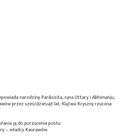
wiada narodziny Parikszita, syna Uttary i Abhimanju,
awów przez sześćdziesiąt lat. Klątwa Kryszny rzucona
ania ją do porzucenia postu.
iry – władcy Kaurawów.