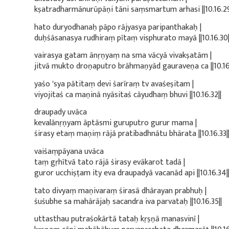
kṣatradharmānurūpāṇi tāni saṃsmartum arhasi ||10.16.29
hato duryodhanaḥ pāpo rājyasya paripanthakaḥ |
duḥśāsanasya rudhiraṃ pītaṃ visphurato mayā ||10.16.30|
vairasya gatam ānṛṇyaṃ na sma vācyā vivakṣatām |
jitvā mukto droṇaputro brāhmaṇyād gauraveṇa ca ||10.16.
yaśo 'sya pātitaṃ devi śarīraṃ tv avaśeṣitam |
viyojitaś ca maṇinā nyāsitaś cāyudhaṃ bhuvi ||10.16.32||
draupady uvāca
kevalānṛṇyam āptāsmi guruputro gurur mama |
śirasy etaṃ maṇiṃ rājā pratibadhnātu bhārata ||10.16.33|
vaiśaṃpāyana uvāca
taṃ gṛhītvā tato rājā śirasy evākarot tadā |
guror ucchiṣṭam ity eva draupadyā vacanād api ||10.16.34|
tato divyaṃ maṇivaraṃ śirasā dhārayan prabhuḥ |
śuśubhe sa mahārājaḥ sacandra iva parvataḥ ||10.16.35||
uttasthau putraśokārtā tataḥ kṛṣṇā manasvinī |