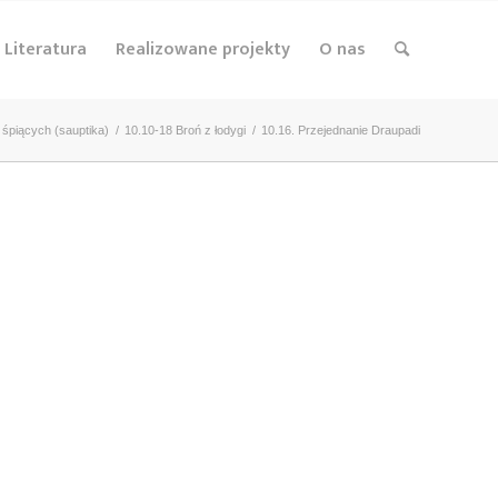
Literatura
Realizowane projekty
O nas
 śpiących (sauptika)
/
10.10-18 Broń z łodygi
/
10.16. Przejednanie Draupadi