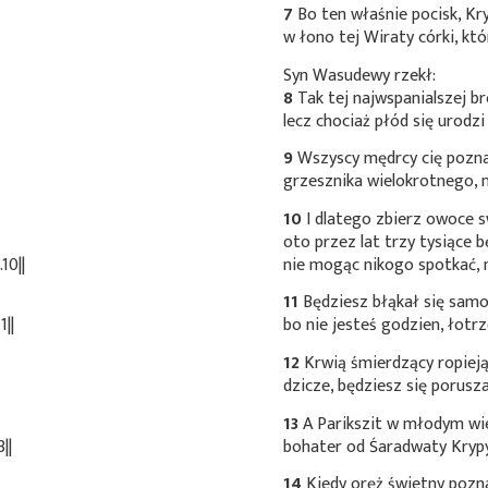
7
Bo ten właśnie pocisk, Kr
w łono tej Wiraty córki, któ
Syn Wasudewy rzekł:
8
Tak tej najwspanialszej br
lecz chociaż płód się urodz
9
Wszyscy mędrcy cię poznal
grzesznika wielokrotnego, n
10
I dlatego zbierz owoce 
oto przez lat trzy tysiące b
10||
nie mogąc nikogo spotkać, 
11
Będziesz błąkał się samo
1||
bo nie jesteś godzien, łotrz
12
Krwią śmierdzący ropieją
dzicze, będziesz się porusz
13
A Parikszit w młodym wi
||
bohater od Śaradwaty Krypy
14
Kiedy oręż świetny pozna