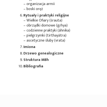
– organizacja armii
– boski oręż
Rytuały i praktyki religijne
– Wielkie Ofiary (
śrauta
)
– obrządki domowe (
gṛhya
)
– codzienne praktyki (
āhnika
)
– pielgrzymki (
tirthayātra
)
– ascetyczne śluby (
vrata
)
Imiona
Drzewo genealogiczne
Struktura MBh
Bibliografia