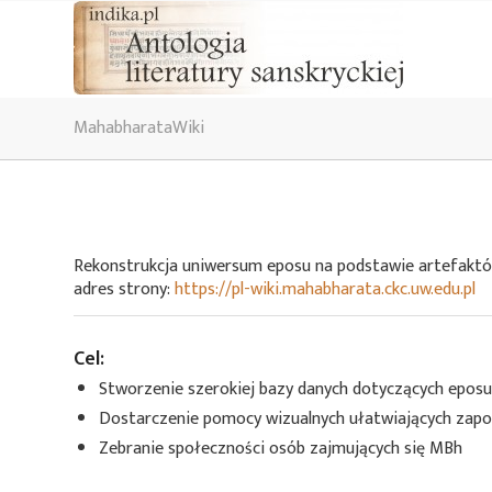
MahabharataWiki
Rekonstrukcja uniwersum eposu na podstawie artefakt
adres strony:
https://pl-wiki.mahabharata.ckc.uw.edu.pl
Cel:
Stworzenie szerokiej bazy danych dotyczących eposu
Dostarczenie pomocy wizualnych ułatwiających zap
Zebranie społeczności osób zajmujących się MBh