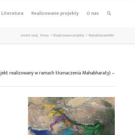
Literatura
Realizowane projekty
O nas
Jesteś tutaj:
Home
/
Realizowane projekty
/
MahabharataWiki
jekt realizowany w ramach tłumaczenia Mahabharaty) –