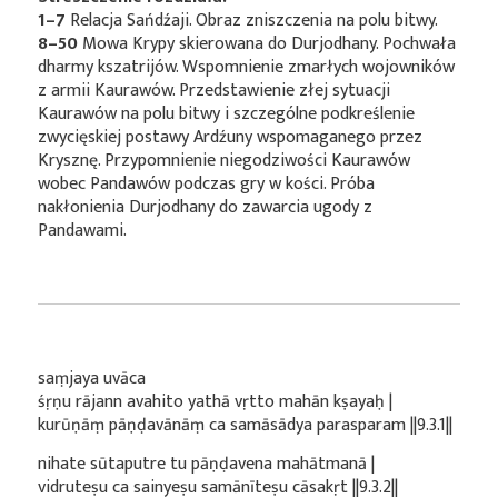
1–7
Relacja Sańdźaji. Obraz zniszczenia na polu bitwy.
8–50
Mowa Krypy skierowana do Durjodhany. Pochwała
dharmy kszatrijów. Wspomnienie zmarłych wojowników
z armii Kaurawów. Przedstawienie złej sytuacji
Kaurawów na polu bitwy i szczególne podkreślenie
zwycięskiej postawy Ardźuny wspomaganego przez
Krysznę. Przypomnienie niegodziwości Kaurawów
wobec Pandawów podczas gry w kości. Próba
nakłonienia Durjodhany do zawarcia ugody z
Pandawami.
saṃjaya uvāca
śṛṇu rājann avahito yathā vṛtto mahān kṣayaḥ |
kurūṇāṃ pāṇḍavānāṃ ca samāsādya parasparam ||9.3.1||
nihate sūtaputre tu pāṇḍavena mahātmanā |
vidruteṣu ca sainyeṣu samānīteṣu cāsakṛt ||9.3.2||