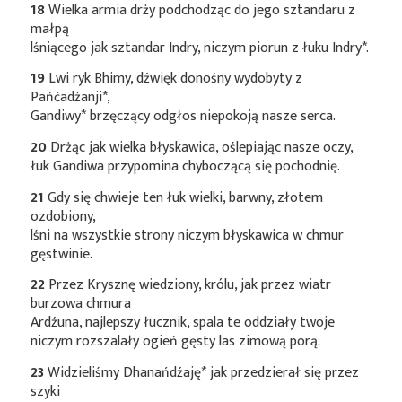
18
Wielka armia drży podchodząc do jego sztandaru z
małpą
lśniącego jak sztandar Indry, niczym piorun z łuku
Indry*
.
19
Lwi ryk Bhimy, dźwięk donośny wydobyty z
Pańćadźanji*
,
Gandiwy*
brzęczący odgłos niepokoją nasze serca.
20
Drżąc jak wielka błyskawica, oślepiając nasze oczy,
łuk Gandiwa przypomina chyboczącą się pochodnię.
21
Gdy się chwieje ten łuk wielki, barwny, złotem
ozdobiony,
lśni na wszystkie strony niczym błyskawica w chmur
gęstwinie.
22
Przez Krysznę wiedziony, królu, jak przez wiatr
burzowa chmura
Ardźuna, najlepszy łucznik, spala te oddziały twoje
niczym rozszalały ogień gęsty las zimową porą.
23
Widzieliśmy
Dhanańdźaję*
jak przedzierał się przez
szyki