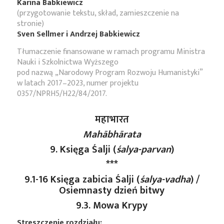
Karina Babkiewicz
(przygotowanie tekstu, skład, zamieszczenie na
stronie)
Sven Sellmer i Andrzej Babkiewicz
Tłumaczenie finansowane w ramach programu Ministra
Nauki i Szkolnictwa Wyższego
pod nazwą „Narodowy Program Rozwoju Humanistyki”
w latach 2017–2023, numer projektu
0357/NPRH5/H22/84/2017.
महाभारत
Mahābhārata
9. Księga Śalji (
śalya-parvan
)
***
9.1-16 Księga zabicia Śalji (
śalya-vadha
) /
Osiemnasty dzień bitwy
9.3. Mowa Krypy
Streszczenie rozdziału: