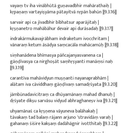
vayaṃ tv iha vinābhūtā guṇavadbhir mahārathaiḥ |
kṛpaṇaṃ vartayiṣyāma pātayitvā nṛpān bahūn ||9.3.16||
sarvair api ca jīvadbhir bībhatsur aparājitaḥ |
kṛṣṇanetro mahābāhur devair api durāsadaḥ ||9.3.17||
indrakārmukavajrābham indraketum ivocchritam |
vānaraṃ ketum āsādya saṃcacāla mahācamūḥ ||9.3.18||
siṃhanādena bhīmasya pāñcajanyasvanena ca |
gāṇḍīvasya ca nirghoṣāt saṃhṛṣyanti manāṃsi naḥ
||9.3.19||
carantīva mahāvidyun muṣṇanti nayanaprabhām |
alātam iva cāviddhaṃ gāṇḍīvaṃ samadṛśyata ||9.3.20||
jāmbūnadavicitraṃ ca dhūyamānaṃ mahad dhanuḥ |
dṛśyate dikṣu sarvāsu vidyud abhraghaneṣv iva ||9.3.21||
uhyamānaś ca kṛṣṇena vāyuneva balāhakaḥ |
tāvakaṃ tad balaṃ rājann arjuno 'stravidāṃ varaḥ |
gahanaṃ śiśire kakṣaṃ dadāhāgnir ivotthitaḥ ||9.3.22||