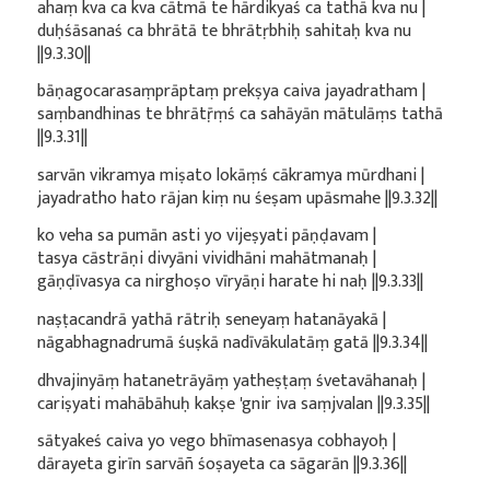
ahaṃ kva ca kva cātmā te hārdikyaś ca tathā kva nu |
duḥśāsanaś ca bhrātā te bhrātṛbhiḥ sahitaḥ kva nu
||9.3.30||
bāṇagocarasaṃprāptaṃ prekṣya caiva jayadratham |
saṃbandhinas te bhrātṝṃś ca sahāyān mātulāṃs tathā
||9.3.31||
sarvān vikramya miṣato lokāṃś cākramya mūrdhani |
jayadratho hato rājan kiṃ nu śeṣam upāsmahe ||9.3.32||
ko veha sa pumān asti yo vijeṣyati pāṇḍavam |
tasya cāstrāṇi divyāni vividhāni mahātmanaḥ |
gāṇḍīvasya ca nirghoṣo vīryāṇi harate hi naḥ ||9.3.33||
naṣṭacandrā yathā rātriḥ seneyaṃ hatanāyakā |
nāgabhagnadrumā śuṣkā nadīvākulatāṃ gatā ||9.3.34||
dhvajinyāṃ hatanetrāyāṃ yatheṣṭaṃ śvetavāhanaḥ |
cariṣyati mahābāhuḥ kakṣe 'gnir iva saṃjvalan ||9.3.35||
sātyakeś caiva yo vego bhīmasenasya cobhayoḥ |
dārayeta girīn sarvāñ śoṣayeta ca sāgarān ||9.3.36||