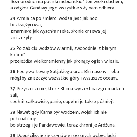
Różnorodne ma pociski
niebiańskie*
ten wielki duchem,
a odgłos Gandiwy jego wszystkie siły nam odbiera.
34
Armia ta po śmierci wodza jest jak noc
bezksiężycowa,
zmarniała jak wyschła rzeka, słonie drzewa jej
zniszczyły.
35
Po zabiciu wodzów w armii, swobodnie, z białymi
końmi*
przejeżdża wielkoramienny jak płonący ogień w lesie.
36
Pęd gwałtowny Satjakiego oraz Bhimaseny – obu –
mógłby zniszczyć wszystkie góry i wysuszyć oceany.
37
Przyrzeczenie, które Bhima wyrzekł na zgromadzeń
sali,
spełnił całkowicie, panie, dopełni je także
później*
.
38
Nawet gdy Karna był wodzem, wojsk ich nie
pokonaliśmy,
bo strzegli je Pandawowie, teraz chroni je Ardźuna.
39
Dopuściliście się czynów grzesznych wobec ludzi