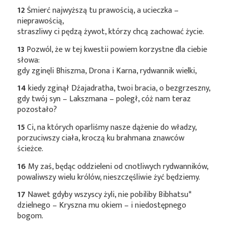
12
Śmierć najwyższą tu prawością, a ucieczka –
nieprawością,
straszliwy ci pędzą żywot, którzy chcą zachować życie.
13
Pozwól, że w tej kwestii powiem korzystne dla ciebie
słowa:
gdy zginęli Bhiszma, Drona i Karna, rydwannik wielki,
14
kiedy zginął Dźajadratha, twoi bracia, o bezgrzeszny,
gdy twój syn – Lakszmana – poległ, cóż nam teraz
pozostało?
15
Ci, na których oparliśmy nasze dążenie do władzy,
porzuciwszy ciała, kroczą ku brahmana znawców
ścieżce.
16
My zaś, będąc oddzieleni od cnotliwych rydwanników,
powaliwszy wielu królów, nieszczęśliwie żyć będziemy.
17
Nawet gdyby wszyscy żyli, nie pobiliby
Bibhatsu*
dzielnego – Kryszna mu okiem – i niedostępnego
bogom.