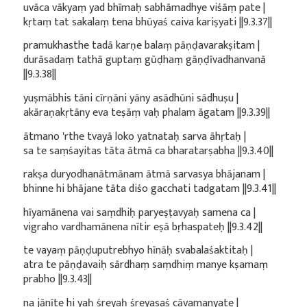
uvāca vākyaṃ yad bhīmaḥ sabhāmadhye viśāṃ pate |
kṛtaṃ tat sakalaṃ tena bhūyaś caiva kariṣyati ||9.3.37||
pramukhasthe tadā karṇe balaṃ pāṇḍavarakṣitam |
durāsadaṃ tathā guptaṃ gūḍhaṃ gāṇḍīvadhanvanā
||9.3.38||
yuṣmābhis tāni cīrṇāni yāny asādhūni sādhuṣu |
akāraṇakṛtāny eva teṣāṃ vaḥ phalam āgatam ||9.3.39||
ātmano 'rthe tvayā loko yatnataḥ sarva āhṛtaḥ |
sa te saṃśayitas tāta ātmā ca bharatarṣabha ||9.3.40||
rakṣa duryodhanātmānam ātmā sarvasya bhājanam |
bhinne hi bhājane tāta diśo gacchati tadgatam ||9.3.41||
hīyamānena vai saṃdhiḥ paryeṣṭavyaḥ samena ca |
vigraho vardhamānena nītir eṣā bṛhaspateḥ ||9.3.42||
te vayaṃ pāṇḍuputrebhyo hīnāḥ svabalaśaktitaḥ |
atra te pāṇḍavaiḥ sārdhaṃ saṃdhiṃ manye kṣamaṃ
prabho ||9.3.43||
na jānīte hi yaḥ śreyaḥ śreyasaś cāvamanyate |