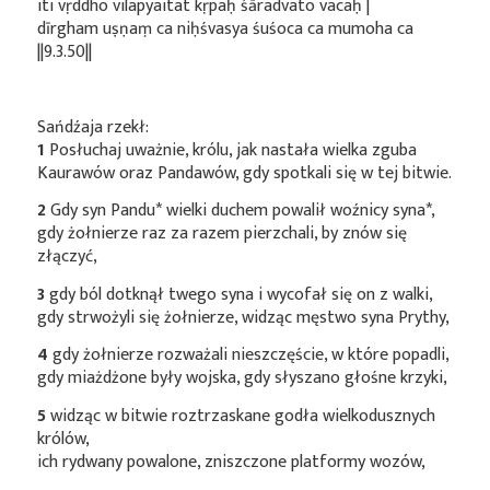
iti vṛddho vilapyaitat kṛpaḥ śāradvato vacaḥ |
dīrgham uṣṇaṃ ca niḥśvasya śuśoca ca mumoha ca
||9.3.50||
Sańdźaja rzekł:
1
Posłuchaj uważnie, królu, jak nastała wielka zguba
Kaurawów oraz Pandawów, gdy spotkali się w tej bitwie.
2
Gdy syn
Pandu*
wielki duchem powalił woźnicy
syna*
,
gdy żołnierze raz za razem pierzchali, by znów się
złączyć,
3
gdy ból dotknął twego syna i wycofał się on z walki,
gdy strwożyli się żołnierze, widząc męstwo syna Prythy,
4
gdy żołnierze rozważali nieszczęście, w które popadli,
gdy miażdżone były wojska, gdy słyszano głośne krzyki,
5
widząc w bitwie roztrzaskane godła wielkodusznych
królów,
ich rydwany powalone, zniszczone platformy wozów,