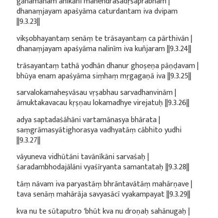
gāhamānam anīkāni mahendrasadṛśaprabham |
dhanaṃjayam apaśyāma caturdantam iva dvipam
||9.3.23||
vikṣobhayantaṃ senāṃ te trāsayantaṃ ca pārthivān |
dhanaṃjayam apaśyāma nalinīm iva kuñjaram ||9.3.24||
trāsayantaṃ tathā yodhān dhanur ghoṣeṇa pāṇḍavam |
bhūya enam apaśyāma siṃhaṃ mṛgagaṇā iva ||9.3.25||
sarvalokamaheṣvāsau vṛṣabhau sarvadhanvinām |
āmuktakavacau kṛṣṇau lokamadhye virejatuḥ ||9.3.26||
adya saptadaśāhāni vartamānasya bhārata |
saṃgrāmasyātighorasya vadhyatāṃ cābhito yudhi
||9.3.27||
vāyuneva vidhūtāni tavānīkāni sarvaśaḥ |
śaradambhodajālāni vyaśīryanta samantataḥ ||9.3.28||
tāṃ nāvam iva paryastāṃ bhrāntavātāṃ mahārṇave |
tava senāṃ mahārāja savyasācī vyakampayat ||9.3.29||
kva nu te sūtaputro 'bhūt kva nu droṇaḥ sahānugaḥ |