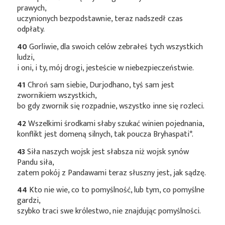
prawych,
uczynionych bezpodstawnie, teraz nadszedł czas
odpłaty.
40
Gorliwie, dla swoich celów zebrałeś tych wszystkich
ludzi,
i oni, i ty, mój drogi, jesteście w niebezpieczeństwie.
41
Chroń sam siebie, Durjodhano, tyś sam jest
zwornikiem wszystkich,
bo gdy zwornik się rozpadnie, wszystko inne się rozleci.
42
Wszelkimi środkami słaby szukać winien pojednania,
konflikt jest domeną silnych, tak poucza
Bryhaspati*
.
43
Siła naszych wojsk jest słabsza niż wojsk synów
Pandu siła,
zatem pokój z Pandawami teraz słuszny jest, jak sądzę.
44
Kto nie wie, co to pomyślność, lub tym, co pomyślne
gardzi,
szybko traci swe królestwo, nie znajdując pomyślności.