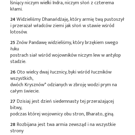
lśniący niczym wielki Indra, niczym słoń z czterema
kłami.
24
Widzieliśmy Dhanańdźaję, który armię twą pustoszył
i przerażał władców ziemi jak słoń w stawie wśród
lotosów.
25
Znów Pandawę widzieliśmy, który brzękiem swego
łuku
postrach siał wśród wojowników niczym lew w antylop
stadzie.
26
Oto wielcy dwaj łucznicy, byki wśród łuczników
wszystkich,
dwóch
Krysznów*
odzianych w zbroję wodzi prym na
całym świecie.
27
Dzisiaj jest dzień siedemnasty tej przerażającej
bitwy,
podczas której wojownicy obu stron, Bharato, giną.
28
Rozbijana jest twa armia zewsząd i na wszystkie
strony