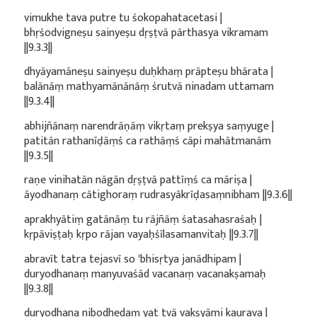
vimukhe tava putre tu śokopahatacetasi |
bhṛśodvigneṣu sainyeṣu dṛṣṭvā pārthasya vikramam
||9.3.3||
dhyāyamāneṣu sainyeṣu duḥkhaṃ prāpteṣu bhārata |
balānāṃ mathyamānānāṃ śrutvā ninadam uttamam
||9.3.4||
abhijñānaṃ narendrāṇāṃ vikṛtaṃ prekṣya saṃyuge |
patitān rathanīḍāṃś ca rathāṃś cāpi mahātmanām
||9.3.5||
raṇe vinihatān nāgān dṛṣṭvā pattīṃś ca māriṣa |
āyodhanaṃ cātighoraṃ rudrasyākrīḍasaṃnibham ||9.3.6||
aprakhyātiṃ gatānāṃ tu rājñāṃ śatasahasraśaḥ |
kṛpāviṣṭaḥ kṛpo rājan vayaḥśīlasamanvitaḥ ||9.3.7||
abravīt tatra tejasvī so 'bhisṛtya janādhipam |
duryodhanaṃ manyuvaśād vacanaṃ vacanakṣamaḥ
||9.3.8||
duryodhana nibodhedaṃ yat tvā vakṣyāmi kaurava |