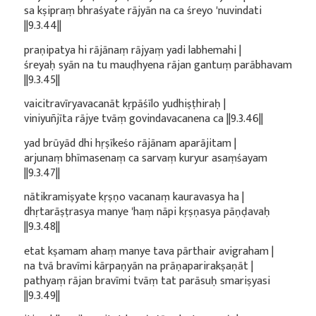
sa kṣipraṃ bhraśyate rājyān na ca śreyo 'nuvindati
||9.3.44||
praṇipatya hi rājānaṃ rājyaṃ yadi labhemahi |
śreyaḥ syān na tu mauḍhyena rājan gantuṃ parābhavam
||9.3.45||
vaicitravīryavacanāt kṛpāśīlo yudhiṣṭhiraḥ |
viniyuñjīta rājye tvāṃ govindavacanena ca ||9.3.46||
yad brūyād dhi hṛṣīkeśo rājānam aparājitam |
arjunaṃ bhīmasenaṃ ca sarvaṃ kuryur asaṃśayam
||9.3.47||
nātikramiṣyate kṛṣṇo vacanaṃ kauravasya ha |
dhṛtarāṣṭrasya manye 'haṃ nāpi kṛṣṇasya pāṇḍavaḥ
||9.3.48||
etat kṣamam ahaṃ manye tava pārthair avigraham |
na tvā bravīmi kārpaṇyān na prāṇaparirakṣaṇāt |
pathyaṃ rājan bravīmi tvāṃ tat parāsuḥ smariṣyasi
||9.3.49||