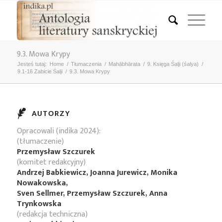
9.3. Mowa Krypy
Jesteś tutaj:
Home
/
Tłumaczenia
/
Mahābhārata
/
9. Księga Śalji (śalya)
/
9.1-16 Zabicie Śalji
/
9.3. Mowa Krypy
AUTORZY
Opracowali (indika 2024):
(tłumaczenie)
Przemysław Szczurek
(komitet redakcyjny)
Andrzej Babkiewicz, Joanna Jurewicz, Monika
Nowakowska,
Sven Sellmer, Przemysław Szczurek, Anna
Trynkowska
(redakcja techniczna)