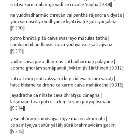
śrutvā kuru mahārāja yadi te rocate 'nagha ||9.3.9||
na yuddhadharmāc chreyān vai panthā rājendra vidyate |
yaṃ samāśritya yudhyante kṣatriyāḥ kṣatriyarṣabha
||9.3.10||
putro bhrātā pitā caiva svasreyo mātulas tathā |
saṃbandhibāndhavāś caiva yodhyā vai kṣatrajīvinā
||9.3.11||
vadhe caiva paro dharmas tathādharmaḥ palāyane |
te sma ghorāṃ samāpannā jīvikāṃ jīvitārthinaḥ ||9.3.12||
tatra tvāṃ prativakṣyāmi kiṃ cid eva hitaṃ vacaḥ |
hate bhīṣme ca droṇe ca karṇe caiva mahārathe ||9.3.13||
jayadrathe ca nihate tava bhrātṛṣu cānagha |
lakṣmaṇe tava putre ca kiṃ śeṣaṃ paryupāsmahe
||9.3.14||
yeṣu bhāraṃ samāsajya rājye matim akurmahi |
te saṃtyajya tanūr yātāḥ śūrā brahmavidāṃ gatim
||9.3.15||