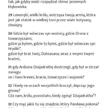
tak, jak gdyby wiatr rozpędzał chmur jesiennych
kłębowiska.
29
Leworęki, wielki królu, wstrząsa twoją armią, która
jest jak statek w wielkiej toni przez wiatr kołysany,
chwiejny.
30
Gdzie był wówczas syn woźnicy, gdzie Drona z
towarzyszami,
gdzie ja byłem, gdzie ty byłeś, gdzie był wówczas syn
Hrydiki*
,
gdzie był brat twój, Duhśasana, wraz z innymi twymi
braćmi,
31
gdy Ardźuna Dźajadrathę dostrzegł, gdy był w strzał
zasięgu
on i twoi krewni, bracia, towarzysze i wujowie?
32
I kiedy na oczach wszystkich kroczył, depcząc jego
głowę?
Cóż nam, królu, pozostało, kiedy zginął
Dźajadratha*
?
33
Czy mąż jakiś tu się znajdzie, który Pandawę pokona?