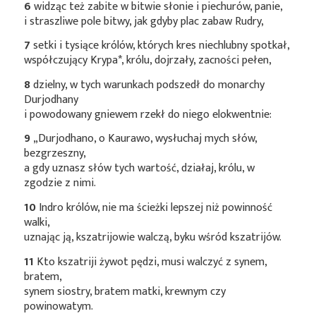
6
widząc też zabite w bitwie słonie i piechurów, panie,
i straszliwe pole bitwy, jak gdyby plac zabaw Rudry,
7
setki i tysiące królów, których kres niechlubny spotkał,
współczujący
Krypa*
, królu, dojrzały, zacności pełen,
8
dzielny, w tych warunkach podszedł do monarchy
Durjodhany
i powodowany gniewem rzekł do niego elokwentnie:
9
„Durjodhano, o Kaurawo, wysłuchaj mych słów,
bezgrzeszny,
a gdy uznasz słów tych wartość, działaj, królu, w
zgodzie z nimi.
10
Indro królów, nie ma ścieżki lepszej niż powinność
walki,
uznając ją, kszatrijowie walczą, byku wśród kszatrijów.
11
Kto kszatriji żywot pędzi, musi walczyć z synem,
bratem,
synem siostry, bratem matki, krewnym czy
powinowatym.