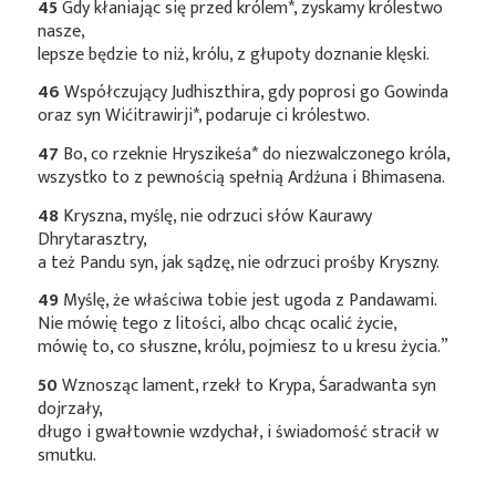
45
Gdy kłaniając się przed
królem*
, zyskamy królestwo
nasze,
lepsze będzie to niż, królu, z głupoty doznanie klęski.
46
Współczujący Judhiszthira, gdy poprosi go Gowinda
oraz syn
Wićitrawirji*
, podaruje ci królestwo.
47
Bo, co rzeknie
Hryszikeśa*
do niezwalczonego króla,
wszystko to z pewnością spełnią Ardźuna i Bhimasena.
48
Kryszna, myślę, nie odrzuci słów Kaurawy
Dhrytarasztry,
a też Pandu syn, jak sądzę, nie odrzuci prośby Kryszny.
49
Myślę, że właściwa tobie jest ugoda z Pandawami.
Nie mówię tego z litości, albo chcąc ocalić życie,
mówię to, co słuszne, królu, pojmiesz to u kresu życia.”
50
Wznosząc lament, rzekł to Krypa, Śaradwanta syn
dojrzały,
długo i gwałtownie wzdychał, i świadomość stracił w
smutku.