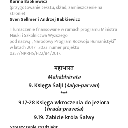
Karina Babkiewicz
(przygotowanie tekstu, skład, zamieszczenie na
stronie)
Sven Sellmer i Andrzej Babkiewicz
Tłumaczenie finansowane w ramach programu Ministra
Nauki i Szkolnictwa Wyższego
pod nazwą „Narodowy Program Rozwoju Humanistyki”
w latach 2017–2023, numer projektu
0357/NPRH5/H22/84/2017.
महाभारत
Mahābhārata
9. Księga Śalji (
śalya-parvan
)
***
9.17-28 Księga wkroczenia do jeziora
(
hrada-praveśa
)
9.19. Zabicie króla Śalwy
Streszczenie rozdziału: