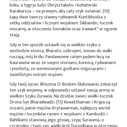
boku, a tygrys ludzi Dhrysztaketu i bohaterski
Karakarsza – na prawym, aby cały szyk osłaniać. [10]
Łapy dwie tworzy sławny rydwannik Kuntibhodźa z
setką oddziałów i licznym wojskiem. Śikhandin, łucznik
mocarny, w otoczeniu Somaków oraz
Irawant*
w ogonie
stają.
Gdy w ten sposób ustawili się w wielkim szyku o
wschodzie słońca, Bharato, uzbrojeni, znowu do walki
ruszają, mój królu. Pandawowie całym pędem lecą na
Kaurawów wraz ze swymi słoniami, konnicą, rydwanami
i piechotą, ze wzniesionymi godłami migocącymi i
świetlistym ostrym orężem.
Gdy twój ojciec Bhiszma O-Boskim-Ślubowaniu zobaczył
ten szyk wojenny, w odpowiedzi ustawił swoją armię w
wielkim Szyku Żurawia. Na dziobie świeci wielki łucznik
Drona Syn Bharadwadźi. [15] Aśwatthaman i Krypa są
oczami, panie mężów. Krytawarman, najlepszy wśród
mężów i łuczników razem z wojskami z Kambodźi i
Bahlikami stanowią jego głowę, szyję Śurasena, o
czcigodny, i twój syn, wielki król Durjodhana w otoczeniu