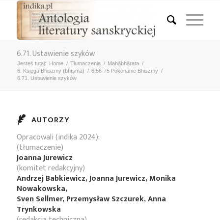
6.71. Ustawienie szyków
Jesteś tutaj:
Home
/
Tłumaczenia
/
Mahābhārata
/
6. Księga Bhiszmy (bhīṣma)
/
6.56-75 Pokonanie Bhiszmy
/
6.71. Ustawienie szyków
AUTORZY
Opracowali (indika 2024):
(tłumaczenie)
Joanna Jurewicz
(komitet redakcyjny)
Andrzej Babkiewicz, Joanna Jurewicz, Monika
Nowakowska,
Sven Sellmer, Przemysław Szczurek, Anna
Trynkowska
(redakcja techniczna)