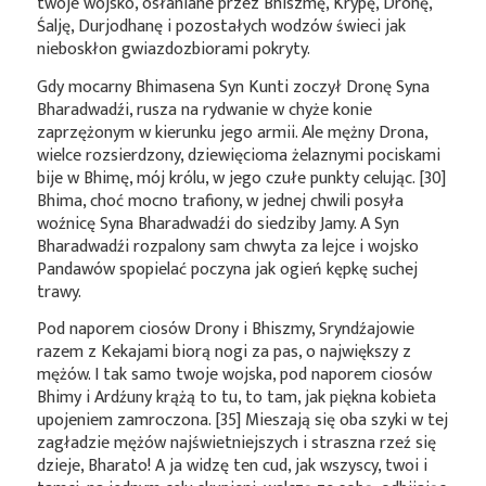
twoje wojsko, osłaniane przez Bhiszmę, Krypę, Dronę,
Śalję, Durjodhanę i pozostałych wodzów świeci jak
nieboskłon gwiazdozbiorami pokryty.
Gdy mocarny Bhimasena Syn Kunti zoczył Dronę Syna
Bharadwadźi, rusza na rydwanie w chyże konie
zaprzężonym w kierunku jego armii. Ale mężny Drona,
wielce rozsierdzony, dziewięcioma żelaznymi pociskami
bije w Bhimę, mój królu, w jego czułe punkty celując. [30]
Bhima, choć mocno trafiony, w jednej chwili posyła
woźnicę Syna Bharadwadźi do siedziby Jamy. A Syn
Bharadwadźi rozpalony sam chwyta za lejce i wojsko
Pandawów spopielać poczyna jak ogień kępkę suchej
trawy.
Pod naporem ciosów Drony i Bhiszmy, Sryndźajowie
razem z Kekajami biorą nogi za pas, o największy z
mężów. I tak samo twoje wojska, pod naporem ciosów
Bhimy i Ardźuny krążą to tu, to tam, jak piękna kobieta
upojeniem zamroczona. [35] Mieszają się oba szyki w tej
zagładzie mężów najświetniejszych i straszna rzeź się
dzieje, Bharato! A ja widzę ten cud, jak wszyscy, twoi i