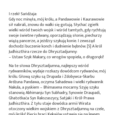
I rzekł Sańdźaja:
Gdy noc minęła, mój królu, a Pandawowie i Kaurawowie
sił nabrali, znowu do walki się gotują. Słychać zgiełk
wielki wśród twoich wojsk i wśród tamtych, gdy rychtują
swoje świetne rydwany, oporządzają słonie, piechurzy
wiążą pancerze, a jeźdźcy szykują konie. I zewsząd
dochodzi buczenie konch i dudnienie bębnów. [5] A król
Judhiszthira rzecze do Dhrysztadjumny:
– Ustaw Szyk Makary, co wrogów spopiela, o długoręki!
Na te słowa Dhrysztadjumna, najlepszy wśród
rydwanników, wydaje rozkazy dowódcom rydwanów, mój
królu. Głową szyku są Drupada i Zdobywca-Skarbu
Ardźuna Pandawa, oczyma Sahadewa i wielki rydwannik
Nakula, a pyskiem – Bhimasena mocarny. Szyję szyku
stanowią Abhimanju Syn Subhadry, Synowie Draupadi,
Ghatotkaća Syn Rakszaszycy, Satjaki i Król-Prawa
Judhiszthira. Z tyłu staje dowódca armii Wirata
otoczony wielkim wojskiem z Dhrysztadjumną na czele,
mój królu! Pięciu braci Kekajów ustawia się na lewym