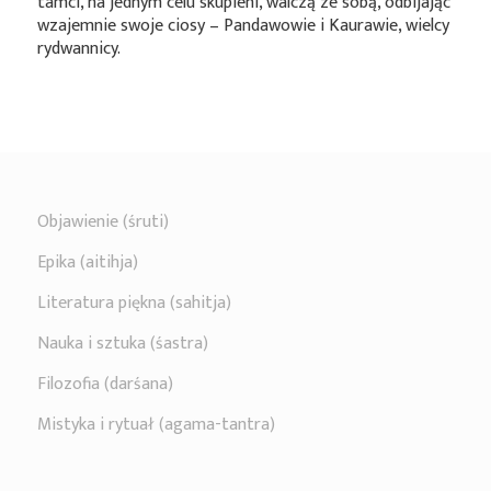
tamci, na jednym celu skupieni, walczą ze sobą, odbijając
wzajemnie swoje ciosy – Pandawowie i Kaurawie, wielcy
rydwannicy.
Objawienie (śruti)
Epika (aitihja)
Literatura piękna (sahitja)
Nauka i sztuka (śastra)
Filozofia (darśana)
Mistyka i rytuał (agama-tantra)