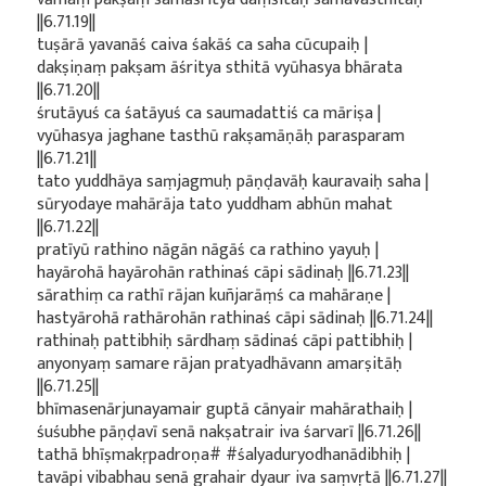
||6.71.19||
tuṣārā yavanāś caiva śakāś ca saha cūcupaiḥ |
dakṣiṇaṃ pakṣam āśritya sthitā vyūhasya bhārata
||6.71.20||
śrutāyuś ca śatāyuś ca saumadattiś ca māriṣa |
vyūhasya jaghane tasthū rakṣamāṇāḥ parasparam
||6.71.21||
tato yuddhāya saṃjagmuḥ pāṇḍavāḥ kauravaiḥ saha |
sūryodaye mahārāja tato yuddham abhūn mahat
||6.71.22||
pratīyū rathino nāgān nāgāś ca rathino yayuḥ |
hayārohā hayārohān rathinaś cāpi sādinaḥ ||6.71.23||
sārathiṃ ca rathī rājan kuñjarāṃś ca mahāraṇe |
hastyārohā rathārohān rathinaś cāpi sādinaḥ ||6.71.24||
rathinaḥ pattibhiḥ sārdhaṃ sādinaś cāpi pattibhiḥ |
anyonyaṃ samare rājan pratyadhāvann amarṣitāḥ
||6.71.25||
bhīmasenārjunayamair guptā cānyair mahārathaiḥ |
śuśubhe pāṇḍavī senā nakṣatrair iva śarvarī ||6.71.26||
tathā bhīṣmakṛpadroṇa# #śalyaduryodhanādibhiḥ |
tavāpi vibabhau senā grahair dyaur iva saṃvṛtā ||6.71.27||