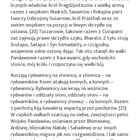
licznych władców. Król Pragdźjiotiszów z wielką armią
razem z wojskiem Madrich, Sauwirów i Kekajów pierś
tworzy. Uzbrojony Suśarman, król Prasthali wraz ze
swoim wojskiem na pozycji w lewym skrzydle się
ustawia, [20] Tuszarowie, Śakowie razem z Ćućupami
zaś zajmują prawe skrzydło szyku, Bharato. Z tyłu stoją
Śrutajus, Śatajus i Syn Somadatty, o czcigodny,
wzajemnie sobie osłonę dając. Tak oto stanęli do walki
Pandawowie razem z Kaurawami, gdy wschodziło
słońce, mój królu. I rozpoczyna się wielki bój.
Ruszają rydwannicy na słonnicę, a słonnica – na
rydwanników. Konni atakują konnych, a konnych –
rydwannicy. Rydwannicy nacierają na woźniców
rydwanów i oddziały słoni, oddziały słoni – na
rydwanników, a rydwannicy znowuż – na konnych. Razem
z piechotą biją kawalerię wspartą przez piechurów. [25]
W ciężkich walkach szarżują na siebie, zawziętości pełni.
Wojsko Pandawów, osłaniane przez Bhimasenę,
Ardźunę, bliźniaków Nakulę i Sahadewę oraz innych
rydwanników, migoce jak noc rozgwieżdżona. I tak samo