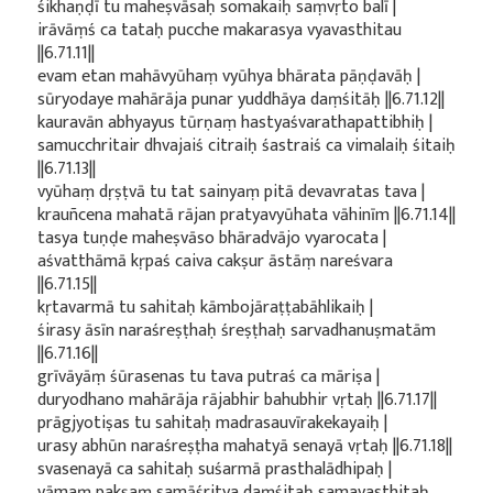
śikhaṇḍī tu maheṣvāsaḥ somakaiḥ saṃvṛto balī |
irāvāṃś ca tataḥ pucche makarasya vyavasthitau
||6.71.11||
evam etan mahāvyūhaṃ vyūhya bhārata pāṇḍavāḥ |
sūryodaye mahārāja punar yuddhāya daṃśitāḥ ||6.71.12||
kauravān abhyayus tūrṇaṃ hastyaśvarathapattibhiḥ |
samucchritair dhvajaiś citraiḥ śastraiś ca vimalaiḥ śitaiḥ
||6.71.13||
vyūhaṃ dṛṣṭvā tu tat sainyaṃ pitā devavratas tava |
krauñcena mahatā rājan pratyavyūhata vāhinīm ||6.71.14||
tasya tuṇḍe maheṣvāso bhāradvājo vyarocata |
aśvatthāmā kṛpaś caiva cakṣur āstāṃ nareśvara
||6.71.15||
kṛtavarmā tu sahitaḥ kāmbojāraṭṭabāhlikaiḥ |
śirasy āsīn naraśreṣṭhaḥ śreṣṭhaḥ sarvadhanuṣmatām
||6.71.16||
grīvāyāṃ śūrasenas tu tava putraś ca māriṣa |
duryodhano mahārāja rājabhir bahubhir vṛtaḥ ||6.71.17||
prāgjyotiṣas tu sahitaḥ madrasauvīrakekayaiḥ |
urasy abhūn naraśreṣṭha mahatyā senayā vṛtaḥ ||6.71.18||
svasenayā ca sahitaḥ suśarmā prasthalādhipaḥ |
vāmaṃ pakṣaṃ samāśritya daṃśitaḥ samavasthitaḥ