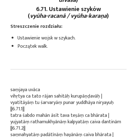
6.71. Ustawienie szyków
(
vyūha-racanā / vyūha-karaṇa
)
Streszczenie rozdziału:
Ustawienie wojsk w szykach.
Początek walk.
saṃjaya uvāca
vihṛtya ca tato rājan sahitāḥ kurupāṇḍavāḥ |
vyatītāyāṃ tu śarvaryāṃ punar yuddhāya niryayuḥ
||6.71.1||
tatra śabdo mahān āsīt tava teṣāṃ ca bhārata |
yujyatāṃ rathamukhyānāṃ kalpyatāṃ caiva dantinām
||6.71.2||
saṃnahyatāṃ padātīnāṃ hayānāṃ caiva bhārata |