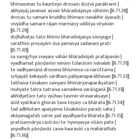
bhīmasenas tu kaunteyo droṇaṃ dṛṣṭvā parākramī |
abhyayāj javanair aśvair bhāradvājasya vāhinīm ||6.71.28||
droṇas tu samare kruddho bhīmaṃ navabhir āyasaiḥ |
vivyādha samare rājan marmāṇy uddiśya vīryavān
||6.71.29||
dṛḍhāhatas tato bhīmo bhāradvājasya saṃyuge |
sārathiṃ preṣayām āsa yamasya sadanaṃ prati
||6.71.30||
sa saṃgṛhya svayaṃ vāhān bhāradvājaḥ pratāpavān |
vyadhamat pāṇḍavīṃ senāṃ tūlarāśim ivānalaḥ ||6.71.31||
te vadhyamānā droṇena bhīṣmeṇa ca narottama |
sṛñjayāḥ kekayaiḥ sārdhaṃ palāyanaparābhavan ||6.71.32||
tathaiva tāvakaṃ sainyaṃ bhīmārjunaparikṣatam |
muhyate tatra tatraiva samadeva varāṅganā ||6.71.33||
abhidyetāṃ tato vyūhau tasmin vīravarakṣaye |
āsīd vyatikaro ghoras tava teṣāṃ ca bhārata ||6.71.34||
tad adbhutam apaśyāma tāvakānāṃ paraiḥ saha |
ekāyanagatāḥ sarve yad ayudhyanta bhārata ||6.71.35||
pratisaṃvārya cāstrāṇi te 'nyonyasya viśāṃ pate |
yuyudhuḥ pāṇḍavāś caiva kauravāś ca mahārathāḥ
||6.71.36||