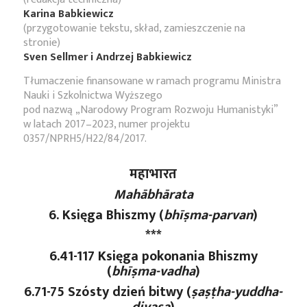
Karina Babkiewicz
(przygotowanie tekstu, skład, zamieszczenie na
stronie)
Sven Sellmer i Andrzej Babkiewicz
Tłumaczenie finansowane w ramach programu Ministra
Nauki i Szkolnictwa Wyższego
pod nazwą „Narodowy Program Rozwoju Humanistyki”
w latach 2017–2023, numer projektu
0357/NPRH5/H22/84/2017.
महाभारत
Mahābhārata
6. Księga Bhiszmy (
bhīṣma-parvan
)
***
6.41-117 Księga pokonania Bhiszmy
(
bhīṣma-vadha
)
6.71-75 Szósty dzień bitwy (
ṣaṣṭha
-yuddha
-
divasa
)