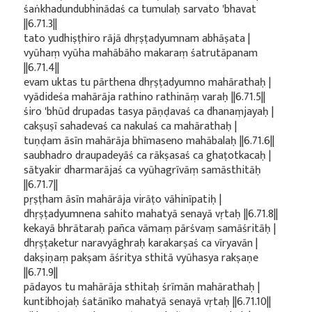
śaṅkhadundubhinādaś ca tumulaḥ sarvato 'bhavat
||6.71.3||
tato yudhiṣṭhiro rājā dhṛṣṭadyumnam abhāṣata |
vyūhaṃ vyūha mahābāho makaraṃ śatrutāpanam
||6.71.4||
evam uktas tu pārthena dhṛṣṭadyumno mahārathaḥ |
vyādideśa mahārāja rathino rathināṃ varaḥ ||6.71.5||
śiro 'bhūd drupadas tasya pāṇḍavaś ca dhanaṃjayaḥ |
cakṣuṣī sahadevaś ca nakulaś ca mahārathaḥ |
tuṇḍam āsīn mahārāja bhīmaseno mahābalaḥ ||6.71.6||
saubhadro draupadeyāś ca rākṣasaś ca ghaṭotkacaḥ |
sātyakir dharmarājaś ca vyūhagrīvāṃ samāsthitāḥ
||6.71.7||
pṛṣṭham āsīn mahārāja virāṭo vāhinīpatiḥ |
dhṛṣṭadyumnena sahito mahatyā senayā vṛtaḥ ||6.71.8||
kekayā bhrātaraḥ pañca vāmaṃ pārśvaṃ samāśritāḥ |
dhṛṣṭaketur naravyāghraḥ karakarṣaś ca vīryavān |
dakṣiṇaṃ pakṣam āśritya sthitā vyūhasya rakṣaṇe
||6.71.9||
pādayos tu mahārāja sthitaḥ śrīmān mahārathaḥ |
kuntibhojaḥ śatānīko mahatyā senayā vṛtaḥ ||6.71.10||