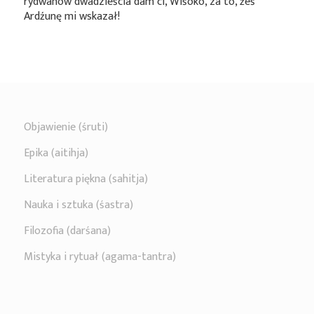
rydwanów dwadzieścia dam ci, Wiśoko, za to, żeś
Ardźunę mi wskazał!
Objawienie (śruti)
Epika (aitihja)
Literatura piękna (sahitja)
Nauka i sztuka (śastra)
Filozofia (darśana)
Mistyka i rytuał (agama-tantra)