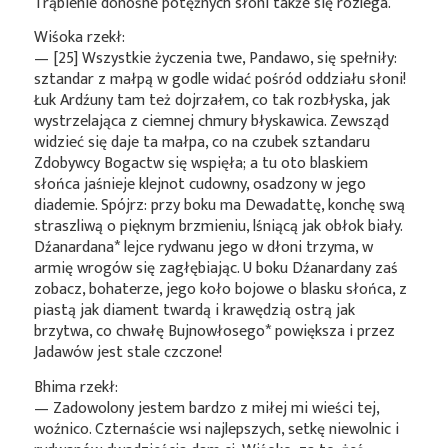
Trąbienie donośne potężnych słoni także się rozlega.
Wiśoka rzekł:
— [25] Wszystkie życzenia twe, Pandawo, się spełniły:
sztandar z małpą w godle widać pośród oddziału słoni!
Łuk Ardźuny tam też dojrzałem, co tak rozbłyska, jak
wystrzelająca z ciemnej chmury błyskawica. Zewsząd
widzieć się daje ta małpa, co na czubek sztandaru
Zdobywcy Bogactw się wspięła; a tu oto blaskiem
słońca jaśnieje klejnot cudowny, osadzony w jego
diademie. Spójrz: przy boku ma Dewadattę, konchę swą
straszliwą o pięknym brzmieniu, lśniącą jak obłok biały.
Dźanardana*
lejce rydwanu jego w dłoni trzyma, w
armię wrogów się zagłębiając. U boku Dźanardany zaś
zobacz, bohaterze, jego koło bojowe o blasku słońca, z
piastą jak diament twardą i krawędzią ostrą jak
brzytwa, co chwałę
Bujnowłosego*
powiększa i przez
Jadawów jest stale czczone!
Bhima rzekł:
— Zadowolony jestem bardzo z miłej mi wieści tej,
woźnico. Czternaście wsi najlepszych, setkę niewolnic i