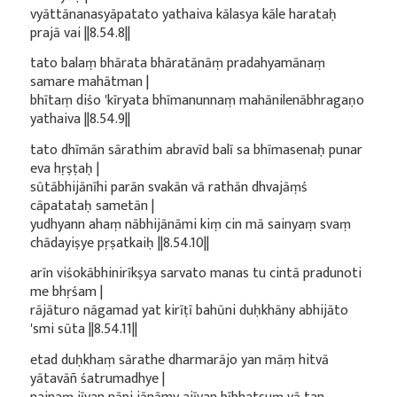
vyāttānanasyāpatato yathaiva kālasya kāle harataḥ
prajā vai ||8.54.8||
tato balaṃ bhārata bhāratānāṃ pradahyamānaṃ
samare mahātman |
bhītaṃ diśo 'kīryata bhīmanunnaṃ mahānilenābhragaṇo
yathaiva ||8.54.9||
tato dhīmān sārathim abravīd balī sa bhīmasenaḥ punar
eva hṛṣṭaḥ |
sūtābhijānīhi parān svakān vā rathān dhvajāṃś
cāpatataḥ sametān |
yudhyann ahaṃ nābhijānāmi kiṃ cin mā sainyaṃ svaṃ
chādayiṣye pṛṣatkaiḥ ||8.54.10||
arīn viśokābhinirīkṣya sarvato manas tu cintā pradunoti
me bhṛśam |
rājāturo nāgamad yat kirīṭī bahūni duḥkhāny abhijāto
'smi sūta ||8.54.11||
etad duḥkhaṃ sārathe dharmarājo yan māṃ hitvā
yātavāñ śatrumadhye |