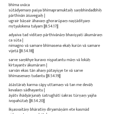
bhīma uvāca
sūtādyemaṃ paśya bhīmapramuktaiḥ saṃbhindadbhiḥ
pārthivān āśuvegaiḥ |
ugrair bāṇair āhavaṃ ghorarūpaṃ naṣṭādityaṃ
mṛtyulokena tulyam ||8.54.17||
adyaiva tad viditaṃ pārthivānāṃ bhaviṣyati ākumāraṃ
ca sūta |
nimagno vā samare bhīmasena ekaḥ kurūn vā samare
vijetā ||8.54.18||
sarve saṃkhye kuravo niṣpatantu māṃ vā lokāḥ
kīrtayantv ākumāram |
sarvān ekas tān ahaṃ pātayiṣye te vā sarve
bhīmasenaṃ tudantu ||8.54.19||
āśāstāraḥ karma cāpy uttamaṃ vā tan me devāḥ
kevalaṃ sādhayantu |
āyātv ihādyārjunaḥ śatrughātī śakras tūrṇaṃ yajña
ivopahūtaḥ ||8.54.20||
īkṣasvaitāṃ bhāratīṃ dīryamāṇām ete kasmād