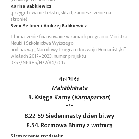
Karina Babkiewicz
(przygotowanie tekstu, skład, zamieszczenie na
stronie)
Sven Sellmer i Andrzej Babkiewicz
Tłumaczenie finansowane w ramach programu Ministra
Nauki i Szkolnictwa Wyższego
pod nazwą „Narodowy Program Rozwoju Humanistyki”
w latach 2017–2023, numer projektu
0357/NPRH5/H22/84/2017.
महाभारत
Mahābhārata
8. Księga Karny (
Karṇaparvan
)
***
8.22-69 Siedemnasty dzień bitwy
8.54. Rozmowa Bhimy z woźnicą
Streszczenie rozdziału: