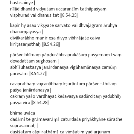
hastisainye |
nīlād dhanād vidyutam uccarantīṃ tathāpaśyaṃ
visphurad vai dhanus tat ||8.54.25||
kapir hy asau vīkṣyate sarvato vai dhvajāgram āruhya
dhanaṃjayasya |
divākarābho maṇir eṣa divyo vibhrājate caiva
kirīṭasaṃsthaḥ ||8.54.26||
pārśve bhīmaṃ pāṇḍurābhraprakāśaṃ paśyemaṃ tvaṃ
devadattaṃ sughoṣam |
abhīśuhastasya janārdanasya vigāhamānasya camūṃ
pareṣām ||8.54.27||
raviprabhaṃ vajranābhaṃ kṣurāntaṃ pārśve sthitaṃ
paśya janārdanasya |
cakraṃ yaśo vardhayat keśavasya sadārcitaṃ yadubhiḥ
paśya vīra ||8.54.28||
bhīma uvāca
dadāmi te grāmavarāṃś caturdaśa priyākhyāne sārathe
suprasannaḥ |
dasīśataṃ cāpi rathāṃś ca viṃśatiṃ yad arjunaṃ