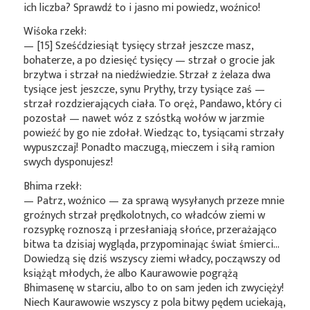
ich liczba? Sprawdź to i jasno mi powiedz, woźnico!
Wiśoka rzekł:
— [15] Sześćdziesiąt tysięcy strzał jeszcze masz,
bohaterze, a po dziesięć tysięcy — strzał o grocie jak
brzytwa i strzał na niedźwiedzie. Strzał z żelaza dwa
tysiące jest jeszcze, synu Prythy, trzy tysiące zaś —
strzał rozdzierających ciała. To oręż, Pandawo, który ci
pozostał — nawet wóz z szóstką wołów w jarzmie
powieźć by go nie zdołał. Wiedząc to, tysiącami strzały
wypuszczaj! Ponadto maczugą, mieczem i siłą ramion
swych dysponujesz!
Bhima rzekł:
— Patrz, woźnico — za sprawą wysyłanych przeze mnie
groźnych strzał prędkolotnych, co władców ziemi w
rozsypkę roznoszą i przesłaniają słońce, przerażająco
bitwa ta dzisiaj wygląda, przypominając świat śmierci…
Dowiedzą się dziś wszyscy ziemi władcy, począwszy od
książąt młodych, że albo Kaurawowie pogrążą
Bhimasenę w starciu, albo to on sam jeden ich zwycięży!
Niech Kaurawowie wszyscy z pola bitwy pędem uciekają,