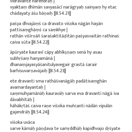
vidravante narendrāḥ |
vyaktaṃ dhīmān savyasācī narāgryaḥ sainyaṃ hy etac
chādayaty āśu bāṇaiḥ ||8.54.21||
paśya dhvajāṃś ca dravato viśoka nāgān hayān
pattisaṃghāṃś ca saṃkhye |
rathān viśīrṇāñ śaraśaktitāḍitān paśyasvaitān rathinaś
caiva sūta ||8.54.22||
āpūryate kauravī cāpy abhīkṣṇaṃ senā hy asau
subhṛśaṃ hanyamānā |
dhanaṃjayasyāśanitulyavegair grastā śarair
barhisuvarṇavājaiḥ ||8.54.23||
ete dravanti sma rathāśvanāgāḥ padātisaṃghān
avamardayantaḥ |
saṃmuhyamānāḥ kauravāḥ sarva eva dravanti nāgā iva
dāvabhītāḥ |
hāhākṛtāś caiva raṇe viśoka muñcanti nādān vipulān
gajendrāḥ ||8.54.24||
viśoka uvāca
sarve kāmāḥ pāṇḍava te samṛddhāḥ kapidhvajo dṛśyate