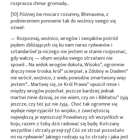
rozprasza chmur gromadę…
[10] Później ów mocarz rozumny, Bhimasena, z
podnieceniem ponownie tak do woźnicy swego się
ozwał:
— Rozpoznaj, woźnico, wrogów i swojaków pośród
pędem zbliżających się ku nam naraz rydwanów i
sztandarów! Ja niczego nie jestem w stanie rozpoznać,
gdy walczę — obym wojska swego strzałami nie
spowił… Na widok wrogów dokoła,
Wiśoko*
, ogromnie
dręczy mnie troska;
król*
ucierpiał, a Zdobny w
Diadem*
nie wrócił, woźnico, z wielu powodów zmartwiony więc
jestem*
… Martwię się, że Król
Prawa*
opuścił mnie i
między wrogów pojechał; jeszcze bardziej jednak
martwi mnie dzisiaj, że nie wiem, czy on i
Bibhatsu*
żyją
jeszcze, czy też już nie żyją… Choć tak ogromne się
wydaje nieprzyjaciół to wojsko, z zawziętością
największą je wyniszczę! Powaliwszy ich wszystkich w
boju, razem z tobą dziś radować się będę. Kołczany
wszystkie i strzały przejrzyj! Cóż ze strzał pozostało
mi na rydwanie? Jakiego rodzaju są to strzały i jaka jest