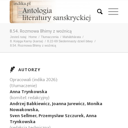
8.54. Rozmowa Bhimy z woźnicą
Jesteś tutaj:
Home
/
Tłumaczenia
/
Mahābhārata
/
8. Księga Karny (karṇa)
/
8.22-69 Siedemnasty dzień bitwy
/
8.54. Rozmowa Bhimy z woźnicą
AUTORZY
Opracowali (indika 2026):
(tłumaczenie)
Anna Trynkowska
(komitet redakcyjny)
Andrzej Babkiewicz, Joanna Jurewicz, Monika
Nowakowska,
Sven Sellmer, Przemysław Szczurek, Anna
Trynkowska
(redakcja techniczna)