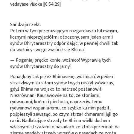
vedayase viśoka ||8.54.29||
Sańdźaja rzekł:
Potem w tym przerażającym rozgardiaszu bitewnym,
licznymi nieprzyjaciółmi otoczony, sam jeden armii
synów Dhrytarasztry odpór dając, w pewnej chwili tak
do woźnicy swego zwrócił się Bhima:
— Poganiaj prędko konie, woźnico! Wyprawię tych
synów Dhrytarasztry do Jamy!
Ponaglony tak przez Bhimasenę, woźnica ów pędem
straszliwym ku siłom synów twych ruszył wówczas,
gdyż Bhima na wojsko to natrzeć postanowił.
Niezrównani Kaurawowie na to, ze słoniami,
rydwanami, końmi i piechotą, naprzeciw temu
rydwanowi wspaniałemu, co szybko ku nim pędził,
pośpieszyli zewsząd, po czym strzał chmarami jęli go
razić. Nadlatujące strzały te Bhima wielki duchem
własnymi strzałami o nasadach ze złota przecinał; na
ziemię spadały strzały wrogów o nasadach ze złota,