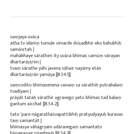
saṃjaya uvāca
atha tv idānīṃ tumule vimarde dviṣadbhir eko bahubhiḥ
samāvṛtaḥ |
mahābhaye sārathim ity uvāca bhīmaś camūṃ vārayan
dhārtarāṣṭrīm |
tvaṃ sārathe yāhi javena vāhair nayāmy etān
dhārtarāṣṭrān yamāya ||8.54.1||
saṃcodito bhīmasenena caivaṃ sa sārathiḥ putrabalaṃ
tvadīyam |
prāyāt tataḥ sārathir ugravego yato bhīmas tad balaṃ
gantum aicchat ||8.54.2||
tato 'pare nāgarathāśvapattibhiḥ pratyudyayuḥ kuravas
taṃ samantāt |
bhīmasya vāhāgryam udāravegaṃ samantato
bāṇagaṇair nijaghnuḥ ||8.54.3||