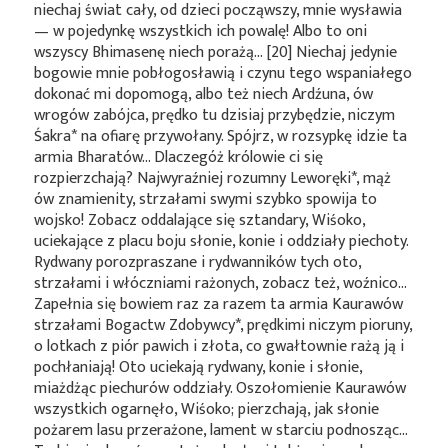
niechaj świat cały, od dzieci począwszy, mnie wysławia
— w pojedynkę wszystkich ich powalę! Albo to oni
wszyscy Bhimasenę niech porażą… [20] Niechaj jedynie
bogowie mnie pobłogosławią i czynu tego wspaniałego
dokonać mi dopomogą, albo też niech Ardźuna, ów
wrogów zabójca, prędko tu dzisiaj przybędzie, niczym
Śakra*
na ofiarę przywołany. Spójrz, w rozsypkę idzie ta
armia Bharatów… Dlaczegóż królowie ci się
rozpierzchają? Najwyraźniej rozumny
Leworęki*
, mąż
ów znamienity, strzałami swymi szybko spowija to
wojsko! Zobacz oddalające się sztandary, Wiśoko,
uciekające z placu boju słonie, konie i oddziały piechoty.
Rydwany porozpraszane i rydwanników tych oto,
strzałami i włóczniami rażonych, zobacz też, woźnico…
Zapełnia się bowiem raz za razem ta armia Kaurawów
strzałami Bogactw
Zdobywcy*
, prędkimi niczym pioruny,
o lotkach z piór pawich i złota, co gwałtownie rażą ją i
pochłaniają! Oto uciekają rydwany, konie i słonie,
miażdżąc piechurów oddziały. Oszołomienie Kaurawów
wszystkich ogarnęło, Wiśoko; pierzchają, jak słonie
pożarem lasu przerażone, lament w starciu podnosząc…