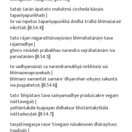
tataḥ śarān āpatato mahātmā ciccheda bāṇais
tapanīyapuṅkhaiḥ |
te vai nipetus tapanīyapuṅkhā dvidhā tridhā bhīmaśarair
nikṛttāḥ ||8.54.4||
tato rājan nāgarathāśvayūnāṃ bhīmāhatānāṃ tava
rājamadhye |
ghoro ninādaḥ prababhau narendra vajrāhatānām iva
parvatānām ||8.54.5||
te vadhyamānāś ca narendramukhyā nirbhinnā vai
bhīmasenapravekaiḥ |
bhīmaṃ samantāt samare 'dhyarohan vṛkṣaṃ śakuntā
iva puṣpahetoḥ ||8.54.6||
tato 'bhipātaṃ tava sainyamadhye prāduścakre vegam
ivāttavegaḥ |
yathāntakāle kṣapayan didhakṣur bhūtāntakṛtkāla
ivāttadaṇḍaḥ ||8.54.7||
tasyātivegasya raṇe 'tivegaṃ nāśaknuvan dhārayituṃ
tvadīyāḥ |