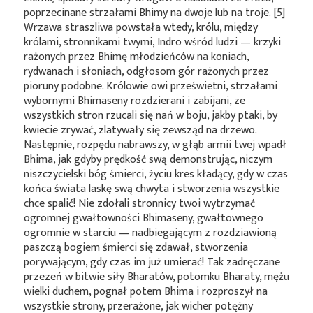
poprzecinane strzałami Bhimy na dwoje lub na troje. [5]
Wrzawa straszliwa powstała wtedy, królu, między
królami, stronnikami twymi, Indro wśród ludzi — krzyki
rażonych przez Bhimę młodzieńców na koniach,
rydwanach i słoniach, odgłosom gór rażonych przez
pioruny podobne. Królowie owi prześwietni, strzałami
wybornymi Bhimaseny rozdzierani i zabijani, ze
wszystkich stron rzucali się nań w boju, jakby ptaki, by
kwiecie zrywać, zlatywały się zewsząd na drzewo.
Następnie, rozpędu nabrawszy, w głąb armii twej wpadł
Bhima, jak gdyby prędkość swą demonstrując, niczym
niszczycielski bóg śmierci, życiu kres kładący, gdy w czas
końca świata laskę swą chwyta i stworzenia wszystkie
chce spalić! Nie zdołali stronnicy twoi wytrzymać
ogromnej gwałtowności Bhimaseny, gwałtownego
ogromnie w starciu — nadbiegającym z rozdziawioną
paszczą bogiem śmierci się zdawał, stworzenia
porywającym, gdy czas im już umierać! Tak zadręczane
przezeń w bitwie siły Bharatów, potomku Bharaty, mężu
wielki duchem, pognał potem Bhima i rozproszył na
wszystkie strony, przerażone, jak wicher potężny