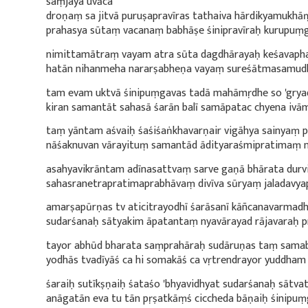
saṃjaya uvāca
droṇaṃ sa jitvā puruṣapravīras tathaiva hārdikyamukhāṃ
prahasya sūtaṃ vacanaṃ babhāṣe śinipravīraḥ kurupuṃgav
nimittamātraṃ vayam atra sūta dagdhārayaḥ keśavaph
hatān nihanmeha nararṣabheṇa vayaṃ sureśātmasamudbha
tam evam uktvā śinipuṃgavas tadā mahāmṛdhe so 'gryad
kiran samantāt sahasā śarān balī samāpatac chyena ivāmi
taṃ yāntam aśvaiḥ śaśiśaṅkhavarṇair vigāhya sainyaṃ p
nāśaknuvan vārayituṃ samantād ādityaraśmipratimaṃ na
asahyavikrāntam adīnasattvaṃ sarve gaṇā bhārata durv
sahasranetrapratimaprabhāvaṃ divīva sūryaṃ jaladavyapāy
amarṣapūrṇas tv aticitrayodhī śarāsanī kāñcanavarmadhā
sudarśanaḥ sātyakim āpatantaṃ nyavārayad rājavaraḥ pra
tayor abhūd bharata saṃprahāraḥ sudāruṇas taṃ samab
yodhās tvadīyāś ca hi somakāś ca vṛtrendrayor yuddham i
śaraiḥ sutīkṣṇaiḥ śataśo 'bhyavidhyat sudarśanaḥ sātva
anāgatān eva tu tān pṛṣatkāṃś ciccheda bāṇaiḥ śinipuṃgav