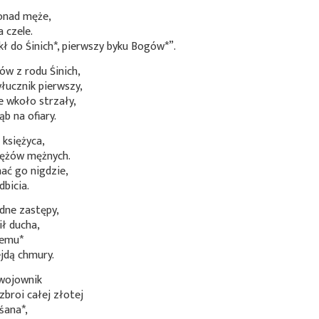
onad męże,
 czele.
ekł do
Śinich*
, pierwszy byku
Bogów*
”.
ów z rodu Śinich,
yłucznik pierwszy,
e wkoło strzały,
ąb na ofiary.
 księżyca,
mężów mężnych.
ać go nigdzie,
dbicia.
dne zastępy,
ił ducha,
iemu*
jdą chmury.
ywojownik
zbroi całej złotej
śana*
,