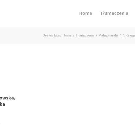
Home
Tłumaczenia
Jesteś tutaj:
Home
/
Tłumaczenia
/
Mahābhārata
/
7. Księg
kowska,
ska
)