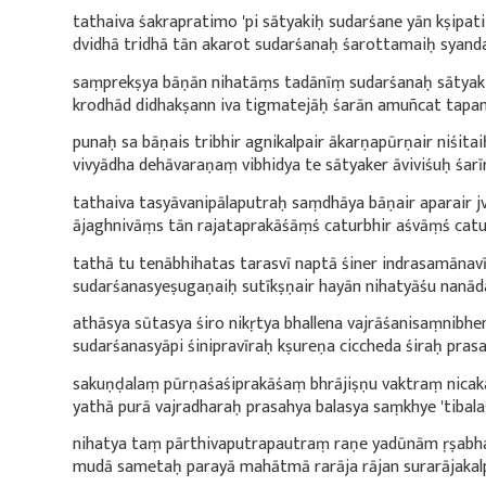
tathaiva śakrapratimo 'pi sātyakiḥ sudarśane yān kṣipati
dvidhā tridhā tān akarot sudarśanaḥ śarottamaiḥ syandan
saṃprekṣya bāṇān nihatāṃs tadānīṃ sudarśanaḥ sātyak
krodhād didhakṣann iva tigmatejāḥ śarān amuñcat tapanīya
punaḥ sa bāṇais tribhir agnikalpair ākarṇapūrṇair niśitai
vivyādha dehāvaraṇaṃ vibhidya te sātyaker āviviśuḥ śarīra
tathaiva tasyāvanipālaputraḥ saṃdhāya bāṇair aparair jv
ājaghnivāṃs tān rajataprakāśāṃś caturbhir aśvāṃś catura
tathā tu tenābhihatas tarasvī naptā śiner indrasamānavī
sudarśanasyeṣugaṇaiḥ sutīkṣṇair hayān nihatyāśu nanāda 
athāsya sūtasya śiro nikṛtya bhallena vajrāśanisaṃnibhen
sudarśanasyāpi śinipravīraḥ kṣureṇa ciccheda śiraḥ prasah
sakuṇḍalaṃ pūrṇaśaśiprakāśaṃ bhrājiṣṇu vaktraṃ nicaka
yathā purā vajradharaḥ prasahya balasya saṃkhye 'tibalasy
nihatya taṃ pārthivaputrapautraṃ raṇe yadūnām ṛṣabhas
mudā sametaḥ parayā mahātmā rarāja rājan surarājakalpaḥ