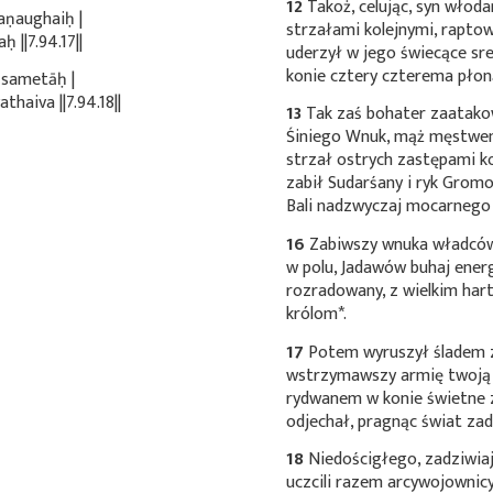
12
Takoż, celując, syn włod
aṇaughaiḥ |
strzałami kolejnymi, rapto
 ||7.94.17||
uderzył w jego świecące sr
konie cztery czterema płon
 sametāḥ |
haiva ||7.94.18||
13
Tak zaś bohater zaatako
Śiniego Wnuk, mąż męstwem
strzał ostrych zastępami k
zabił Sudarśany i ryk
Gromo
Bali nadzwyczaj mocarnego 
16
Zabiwszy wnuka władców
w polu, Jadawów buhaj energ
rozradowany, z wielkim ha
królom*
.
17
Potem wyruszył śladem 
wstrzymawszy armię twoją 
rydwanem w konie świetne
odjechał, pragnąc świat zad
18
Niedościgłego, zadziwia
uczcili razem arcywojownicy