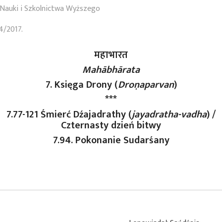
Nauki i Szkolnictwa Wyższego
4/2017.
महाभारत
Mahābhārata
7. Księga Drony (
Droṇaparvan
)
***
7.77-121 Śmierć Dźajadrathy (
jayadratha-vadha
) /
Czternasty dzień bitwy
7.94. Pokonanie Sudarśany