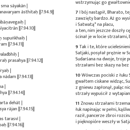
wstrzymując go gwałtownie,
 sma sāyakān |
avaryam āsthitaḥ ||7.94.9||
7
I bój nastąpił, Bharato, te
zawzięty bardzo. Aż go wysł
ibāṇavegaiḥ |
i
Satwatą*
na placu,
citrān ||7.94.10||
a ten, nim jeszcze doszły 
ścinał je w locie strzałami,
ḥ supuṅkhaiḥ |
m ||7.94.11||
9
Tak i te, które ucieleśnie
Satjaki, posyłał prężnie w 
aladbhiḥ |
Sudarśana na dwoje, troje p
ḥ prasahya ||7.94.12||
strzałami bez skazy na bez
ryaḥ |
10
Wówczas pociski z łuku 
nādam ||7.94.13||
gwałtem ciskane widząc, S
a |
z gniewu zapłonął, paląc ni
ya ||7.94.14||
strzały wypuścił z wytapia
rta dehāt |
11
Znowu strzałami trzema 
a rājan ||7.94.15||
łuk napinając w pełni, kąśli
raził, pancerze zbroi rozcin
 tarasvī |
i pięknopióre weszły w Satj
 ||7.94.16||