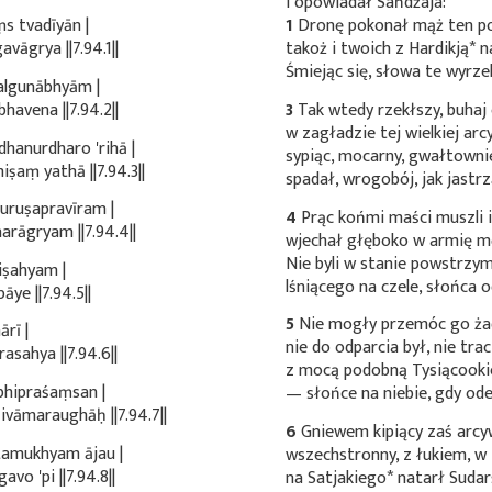
I opowiadał Sańdźaja:
s tvadīyān |
1
Dronę pokonał mąż ten p
āgrya ||7.94.1||
takoż i twoich z
Hardikją*
na
Śmiejąc się, słowa te wyrz
algunābhyām |
vena ||7.94.2||
3
Tak wtedy rzekłszy, buhaj 
w zagładzie tej wielkiej arc
hanurdharo 'rihā |
sypiąc, mocarny, gwałtowni
ṣaṃ yathā ||7.94.3||
spadał, wrogobój, jak jastrz
uruṣapravīram |
4
Prąc końmi maści muszli i
rāgryam ||7.94.4||
wjechał głęboko w armię 
Nie byli w stanie powstrzym
iṣahyam |
lśniącego na czele, słońca o
e ||7.94.5||
5
Nie mogły przemóc go ża
rī |
nie do odparcia był, nie trac
sahya ||7.94.6||
z mocą podobną
Tysiącook
hipraśaṃsan |
— słońce na niebie, gdy ode
vāmaraughāḥ ||7.94.7||
6
Gniewem kipiący zaś arc
tamukhyam ājau |
wszechstronny, z łukiem, w 
o 'pi ||7.94.8||
na
Satjakiego*
natarł
Sudar