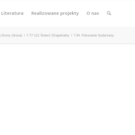
Literatura
Realizowane projekty
O nas
a Drony (droṇa)
/
7.77-121 Śmierć Dźajadrathy
/
7.94. Pokonanie Sudarśany