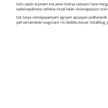
tato yayāv arjunam eva yena nivārya sainyaṃ tava mārg
sadaśvayuktena rathena niryāl lokān visismāpayiṣur nṛvīraḥ
tat tasya vismāpayanīyam agryam apūjayan yodhavarāḥ
yad vartamānān iṣugocare 'rīn dadāha bāṇair hutabhug yat