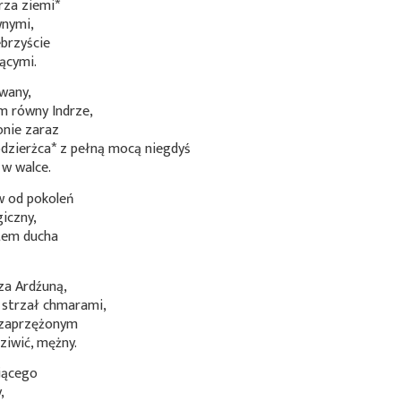
arza
ziemi*
wnymi,
ebrzyście
ącymi.
wany,
 równy Indrze,
onie zaraz
dzierżca*
z pełną mocą niegdyś
w walce.
 od pokoleń
iczny,
rtem ducha
za Ardźuną,
strzał chmarami,
 zaprzężonym
ziwić, mężny.
jącego
,