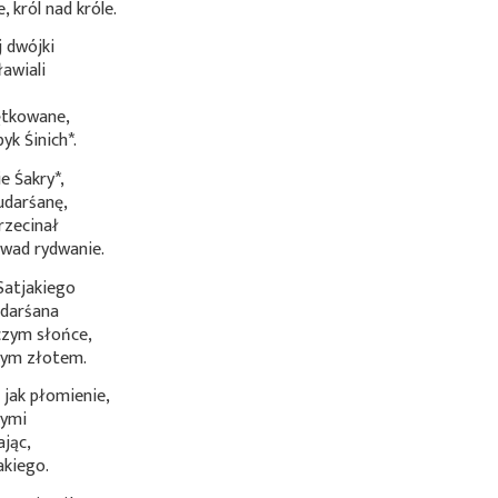
 król nad króle.
j dwójki
awiali
cętkowane,
 byk
Śinich*
.
nie
Śakry*
,
Sudarśanę,
rzecinał
 wad rydwanie.
Satjakiego
udarśana
czym słońce,
nym złotem.
jak płomienie,
wymi
ając,
akiego.