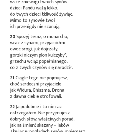
wsze zniewagi twoich synów
dzieci Pandu ważą lekko,
do twych dzieci tkliwość żywiąc.
Mimo to synowie twoi
ich przenigdy nie szanują.
20
Spożyj teraz, o monarcho,
wraz z synami, przyjaciółmi
owoc srogi, już dojrzały,
gorzki niczym plon
kulczyby*
,
grzechu wciąż popełnianego,
co z twych czynów się narodził.
21
Ciągle tego nie pojmujesz,
choć serdeczni przyjaciele
jak Widura, Bhiszma, Drona
z dawna ciebie strofowali.
22
Ja podobnie i to nie raz
ostrzegałem. Nie przyjmujesz
dobrych słów, właściwych porad,
jak na śmierć skazany – leków.
Tkwiąc w poglądach synów, mniemasz –