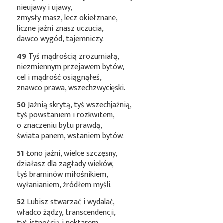
nieujawy i ujawy,
zmysły masz, lecz okiełznane,
liczne jaźni znasz uczucia,
dawco wygód, tajemniczy.
49
Tyś mądrością zrozumiałą,
niezmiennym przejawem bytów,
cel i mądrość osiągnąłeś,
znawco prawa, wszechzwycięski.
50
Jaźnią skrytą, tyś wszechjaźnią,
tyś powstaniem i rozkwitem,
o znaczeniu bytu prawdą,
świata panem, wstaniem bytów.
51
Łono jaźni, wielce szczęsny,
działasz dla zagłady wieków,
tyś braminów miłośnikiem,
wyłanianiem, źródłem myśli.
52
Lubisz stwarzać i wydalać,
władco żądzy, transcendencji,
tyś istnością i nektarem,