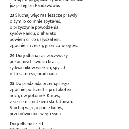
już przegrali Pandawowie.
23
Słuchaj więc raz jeszcze prawdy
o tym, o co mnie spytałeś,
o przyczynie powodzenia
synów Pandu, o Bharato,
powiem ci, co usłyszałem,
zgodnie z rzeczą, gromco wrogów.
24
Durjodhana raz zoczywszy
pokonanych swoich braci,
rydwanników wielkich, spytał
o to samo się pradziada.
25
Do pradziada przemądrego
zgodnie podszedł z protokołem
nocą, ów potomek Kurów,
z sercem smutkiem skołatanym.
Słuchaj więc, o panie ludów,
przemówienia twego syna.
Durjodhana rzekł: