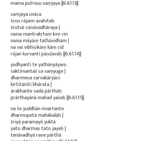
mama putreṣu saṃjaya ||6.61.13||
saṃjaya uvāca
śṛṇu rājann avahitaḥ
śrutvā caivāvadhāraya |
naiva mantrakṛtaṃ kiṃ cin
naiva māyāṃ tathāvidhām |
na vai vibhīṣikāṃ kāṃ cid
rājan kurvanti pāṇḍavāḥ ||6.61.14||
yudhyanti te yathānyāyaṃ
śaktimantaś ca saṃyuge |
dharmeṇa sarvakāryāṇi
kīrtitānīti bhārata |
ārabhante sadā pārthāḥ
prārthayānā mahad yaśaḥ ||6.61.15||
na te yuddhān nivartante
dharmopetā mahābalāḥ |
śriyā paramayā yuktā
yato dharmas tato jayaḥ |
tenāvadhyā raṇe pārthā