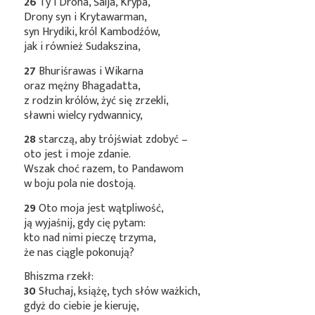
26
Ty i Drona, Śalja, Krypa,
Drony syn i Krytawarman,
syn Hrydiki, król Kambodźów,
jak i również Sudakszina,
27
Bhuriśrawas i Wikarna
oraz mężny Bhagadatta,
z rodzin królów, żyć się zrzekli,
sławni wielcy rydwannicy,
28
starczą, aby trójświat zdobyć –
oto jest i moje zdanie.
Wszak choć razem, to Pandawom
w boju pola nie dostoją.
29
Oto moja jest wątpliwość,
ją wyjaśnij, gdy cię pytam:
kto nad nimi pieczę trzyma,
że nas ciągle pokonują?
Bhiszma rzekł:
30
Słuchaj, książę, tych słów ważkich,
gdyż do ciebie je kieruję,