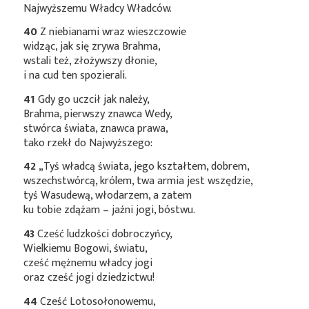
Najwyższemu Władcy Władców.
40
Z niebianami wraz wieszczowie
widząc, jak się zrywa Brahma,
wstali też, złożywszy dłonie,
i na cud ten spozierali.
41
Gdy go uczcił jak należy,
Brahma, pierwszy znawca Wedy,
stwórca świata, znawca prawa,
tako rzekł do Najwyższego:
42
„Tyś władcą świata, jego kształtem, dobrem,
wszechstwórcą, królem, twa armia jest wszędzie,
tyś Wasudewą, włodarzem, a zatem
ku tobie zdążam – jaźni jogi, bóstwu.
43
Cześć ludzkości dobroczyńcy,
Wielkiemu Bogowi, światu,
cześć mężnemu władcy jogi
oraz cześć jogi dziedzictwu!
44
Cześć Lotosołonowemu,