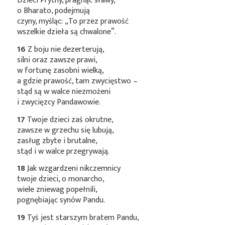
Dzieci Prythy, pragnąc sławy,
o Bharato, podejmują
czyny, myśląc: „To przez prawość
wszelkie dzieła są chwalone”.
16
Z boju nie dezerterują,
silni oraz zawsze prawi,
w fortunę zasobni wielką,
a gdzie prawość, tam zwycięstwo –
stąd są w walce niezmożeni
i zwycięzcy Pandawowie.
17
Twoje dzieci zaś okrutne,
zawsze w grzechu się lubują,
zasług zbyte i brutalne,
stąd i w walce przegrywają.
18
Jak wzgardzeni nikczemnicy
twoje dzieci, o monarcho,
wiele zniewag popełnili,
pognębiając synów Pandu.
19
Tyś jest starszym bratem Pandu,