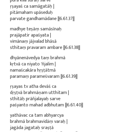
purā kila surāḥ sarve
ṛṣayaś ca samāgatāḥ |
pitāmaham upāseduḥ
parvate gandhamādane ||6.61.37||
madhye teṣāṃ samāsīnaḥ
prajāpatir apaśyata |
vimānaṃ jājvalad bhāsā
sthitaṃ pravaram ambare ||6.61.38||
dhyānenāvedya taṃ brahmā
kṛtvā ca niyato 'ñjalim |
namaścakāra hṛṣṭātmā
paramaṃ parameśvaram ||6.61.39||
ṛṣayas tv atha devāś ca
dṛṣṭvā brahmāṇam utthitam |
sthitāḥ prāñjalayaḥ sarve
paśyanto mahad adbhutam ||6.61.40||
yathāvac ca tam abhyarcya
brahmā brahmavidāṃ varaḥ |
jagāda jagataḥ sraṣṭā