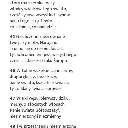
który ma szerokie oczy,
władcy władców tego świata,
cześć synowi wszystkich synów,
panu tego, co już było,
co istnieje, co nadejdzie.
45
Niezliczone, niezrównane
twe przymioty, Narajano.
Trudno się do ciebie dostać,
tyś schronieniem jest wszystkiego –
cześć ci, dzierżco łuku Śarnga.
46
W tobie wszelkie tajne cechy,
długoręki, tyś bez skazy,
panie świata, kształcie świata,
tyś oddany świata sprawie.
47
Wielki wężu, pierwszy dziku,
mężny, o złocistych włosach,
Panie świata,
żółtoszaty*
,
niezmierzony i niezmienny.
48
Tyś przestrzenią niezmierzoną