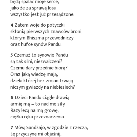
będą spalać moje serce,
jako że za sprawą losu
wszystko jest już przesądzone.
4
Zatem woje do potyczki
skłonią pierwszych znawców broni,
którym Bhiszma przewodniczy
oraz hufce synów Pandu.
5
Czemuż to synowie Pandu
są tak silni, niezwalczeni?
Czemu dary przednie biorą?
Oraz jaką wiedzę mają,
dzięki której bez zmian trwają
niczym gwiazdy na niebiesiech?
6
Dzieci Pandu ciągle dławią
armię mą – to nad me siły.
Razy lecą na mą głowę,
ciężka ręka przeznaczenia.
7
Mów, Sańdźajo, w zgodzie z rzeczą,
tę przyczynę mi objaśnij,