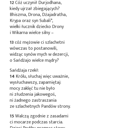
12
Cóż uczynił Durjodhana,
kiedy ujrzał zbiegających?
Bhiszma, Drona, Dźajadratha,
Krypa oraz syn
Subali*
,
wielki łucznik dziecko Drony
i Wikarna wielce silny –
13
cóż mężowie ci szlachetni
wówczas to postanowili,
widząc synów mych w dezercji,
o Sańdźajo wielce mądry?
Sańdźaja rzekł:
14
Królu, słuchaj więc uważnie,
wysłuchawszy, zapamiętaj:
mocy zaklęć tu nie było
ni złudzenia jakowegoś,
ni żadnego zastraszania
ze szlachetnych Pandów strony.
15
Walczą zgodnie z zasadami
ci mocarze podczas starcia.