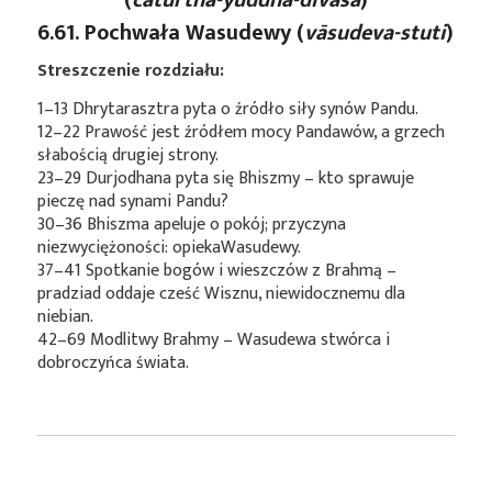
6.61. Pochwała Wasudewy (
vāsudeva-stuti
)
Streszczenie rozdziału:
1–13 Dhrytarasztra pyta o źródło siły synów Pandu.
12–22 Prawość jest źródłem mocy Pandawów, a grzech
słabością drugiej strony.
23–29 Durjodhana pyta się Bhiszmy – kto sprawuje
pieczę nad synami Pandu?
30–36 Bhiszma apeluje o pokój; przyczyna
niezwyciężoności: opiekaWasudewy.
37–41 Spotkanie bogów i wieszczów z Brahmą –
pradziad oddaje cześć Wisznu, niewidocznemu dla
niebian.
42–69 Modlitwy Brahmy – Wasudewa stwórca i
dobroczyńca świata.