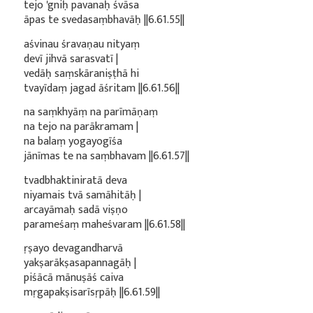
tejo 'gniḥ pavanaḥ śvāsa
āpas te svedasaṃbhavāḥ ||6.61.55||
aśvinau śravaṇau nityaṃ
devī jihvā sarasvatī |
vedāḥ saṃskāraniṣṭhā hi
tvayīdaṃ jagad āśritam ||6.61.56||
na saṃkhyāṃ na parīmāṇaṃ
na tejo na parākramam |
na balaṃ yogayogīśa
jānīmas te na saṃbhavam ||6.61.57||
tvadbhaktiniratā deva
niyamais tvā samāhitāḥ |
arcayāmaḥ sadā viṣṇo
parameśaṃ maheśvaram ||6.61.58||
ṛṣayo devagandharvā
yakṣarākṣasapannagāḥ |
piśācā mānuṣāś caiva
mṛgapakṣisarīsṛpāḥ ||6.61.59||