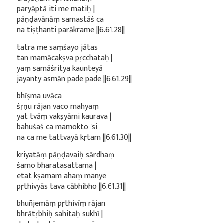
paryāptā iti me matiḥ |
pāṇḍavānāṃ samastāś ca
na tiṣṭhanti parākrame ||6.61.28||
tatra me saṃśayo jātas
tan mamācakṣva pṛcchataḥ |
yaṃ samāśritya kaunteyā
jayanty asmān pade pade ||6.61.29||
bhīṣma uvāca
śṛṇu rājan vaco mahyaṃ
yat tvāṃ vakṣyāmi kaurava |
bahuśaś ca mamokto 'si
na ca me tattvayā kṛtam ||6.61.30||
kriyatāṃ pāṇḍavaiḥ sārdhaṃ
śamo bharatasattama |
etat kṣamam ahaṃ manye
pṛthivyās tava cābhibho ||6.61.31||
bhuñjemāṃ pṛthivīṃ rājan
bhrātṛbhiḥ sahitaḥ sukhī |