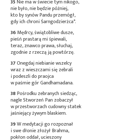
35
Nie ma w świecie tym nikogo,
nie było, nie będzie później,
kto by synów Pandu przemógł,
gdy ich chroni
Śarngodzierżca*
.
36
Mędrcy, świątobliwe dusze,
pieśń prastarą mi śpiewali,
teraz, znawco prawa, słuchaj,
zgodnie z rzeczą ją powtórzę.
37
Onegdaj niebianie wszelcy
wraz z wieszczami się zebrali
i podeszli do praojca
w paśmie gór Gandhamadana.
38
Pośrodku zebranych siedząc,
nagle Stworzeń Pan zobaczył
w przestworzach cudowny statek
jaśniejący żywym blaskiem.
39
W medytacji go rozpoznał
i swe dłonie złożył Brahma,
pokłon oddał, ucieszony