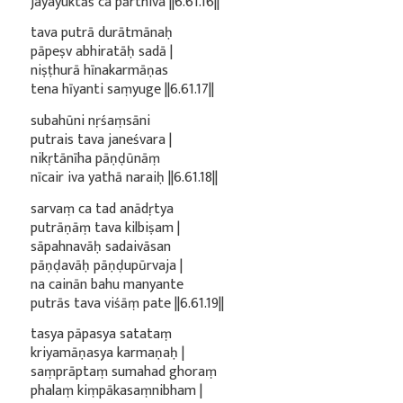
jayayuktāś ca pārthiva ||6.61.16||
tava putrā durātmānaḥ
pāpeṣv abhiratāḥ sadā |
niṣṭhurā hīnakarmāṇas
tena hīyanti saṃyuge ||6.61.17||
subahūni nṛśaṃsāni
putrais tava janeśvara |
nikṛtānīha pāṇḍūnāṃ
nīcair iva yathā naraiḥ ||6.61.18||
sarvaṃ ca tad anādṛtya
putrāṇāṃ tava kilbiṣam |
sāpahnavāḥ sadaivāsan
pāṇḍavāḥ pāṇḍupūrvaja |
na cainān bahu manyante
putrās tava viśāṃ pate ||6.61.19||
tasya pāpasya satataṃ
kriyamāṇasya karmaṇaḥ |
saṃprāptaṃ sumahad ghoraṃ
phalaṃ kiṃpākasaṃnibham |