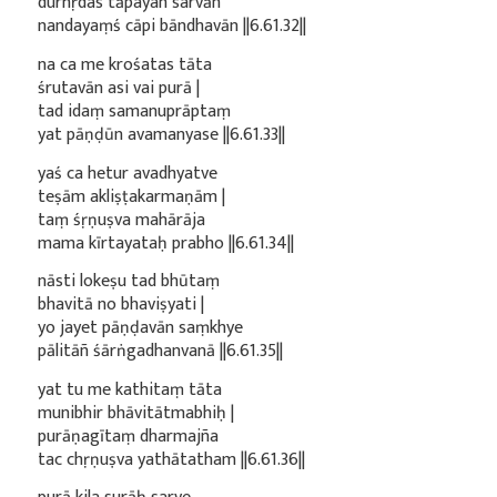
durhṛdas tāpayan sarvān
nandayaṃś cāpi bāndhavān ||6.61.32||
na ca me krośatas tāta
śrutavān asi vai purā |
tad idaṃ samanuprāptaṃ
yat pāṇḍūn avamanyase ||6.61.33||
yaś ca hetur avadhyatve
teṣām akliṣṭakarmaṇām |
taṃ śṛṇuṣva mahārāja
mama kīrtayataḥ prabho ||6.61.34||
nāsti lokeṣu tad bhūtaṃ
bhavitā no bhaviṣyati |
yo jayet pāṇḍavān saṃkhye
pālitāñ śārṅgadhanvanā ||6.61.35||
yat tu me kathitaṃ tāta
munibhir bhāvitātmabhiḥ |
purāṇagītaṃ dharmajña
tac chṛṇuṣva yathātatham ||6.61.36||