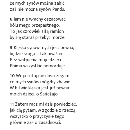
że mych synów można zabić,
zaś nie można synów Pandu.
8
Jam nie władny oszacować
bólu mego przepastnego.
To jak człowiek siłą ramion
by się starał przebyć morze.
9
Klęska synów mych jest pewna,
będzie sroga – tak uważam.
Bez wątpienia moje dzieci
Bhima wszystkie pomorduje.
10
Woja tutaj nie dostrzegam,
co mych synów mógłby zbawić.
W bitwie klęska jest już pewna
moich dzieci, o Sańdźajo.
11
Zatem racz mi dziś powiedzieć,
jak cię pytam, w zgodzie z rzeczą,
wszystko o przyczynie tego,
głównie zaś o zasadności.