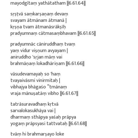
mayodgītaṃ yathātatham ||6.61.64||
sṛṣṭvā saṃkarṣaṇaṃ devaṃ
svayam ātmānam ātmanā |
kṛṣṇa tvam ātmanāsrākṣīḥ
pradyumnaṃ cātmasaṃbhavam ||6.61.65||
pradyumnāc cāniruddhaṃ tvaṃ
yaṃ vidur viṣṇum avyayam |
aniruddho 'sṛjan māṃ vai
brahmāṇaṃ lokadhāriṇam ||6.61.66||
vāsudevamayaḥ so 'haṃ
tvayaivāsmi vinirmitaḥ |
vibhajya bhāgaśo ”tmānaṃ
vraja mānuṣatāṃ vibho ||6.61.67||
tatrāsuravadhaṃ kṛtvā
sarvalokasukhāya vai |
dharmaṃ sthāpya yaśaḥ prāpya
yogaṃ prāpsyasi tattvataḥ ||6.61.68||
tvāṃ hi brahmarṣayo loke