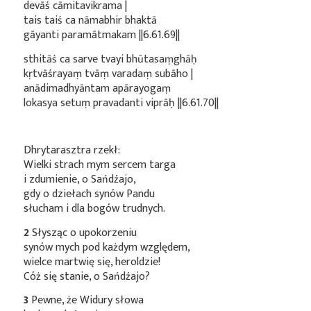
devāś cāmitavikrama |
tais taiś ca nāmabhir bhaktā
gāyanti paramātmakam ||6.61.69||
sthitāś ca sarve tvayi bhūtasaṃghāḥ
kṛtvāśrayaṃ tvāṃ varadaṃ subāho |
anādimadhyāntam apārayogaṃ
lokasya setuṃ pravadanti viprāḥ ||6.61.70||
Dhrytarasztra rzekł:
Wielki strach mym sercem targa
i zdumienie, o Sańdźajo,
gdy o dziełach synów Pandu
słucham i dla bogów trudnych.
2
Słysząc o upokorzeniu
synów mych pod każdym względem,
wielce martwię się, heroldzie!
Cóż się stanie, o Sańdźajo?
3
Pewne, że Widury słowa