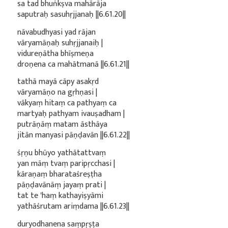
sa tad bhuṅkṣva mahārāja
saputraḥ sasuhṛjjanaḥ ||6.61.20||
nāvabudhyasi yad rājan
vāryamāṇaḥ suhṛjjanaiḥ |
vidureṇātha bhīṣmeṇa
droṇena ca mahātmanā ||6.61.21||
tathā mayā cāpy asakṛd
vāryamāṇo na gṛhṇasi |
vākyaṃ hitaṃ ca pathyaṃ ca
martyaḥ pathyam ivauṣadham |
putrāṇāṃ matam āsthāya
jitān manyasi pāṇḍavān ||6.61.22||
śṛṇu bhūyo yathātattvaṃ
yan māṃ tvaṃ paripṛcchasi |
kāraṇaṃ bharataśreṣṭha
pāṇḍavānāṃ jayaṃ prati |
tat te 'haṃ kathayiṣyāmi
yathāśrutam ariṃdama ||6.61.23||
duryodhanena saṃpṛṣṭa