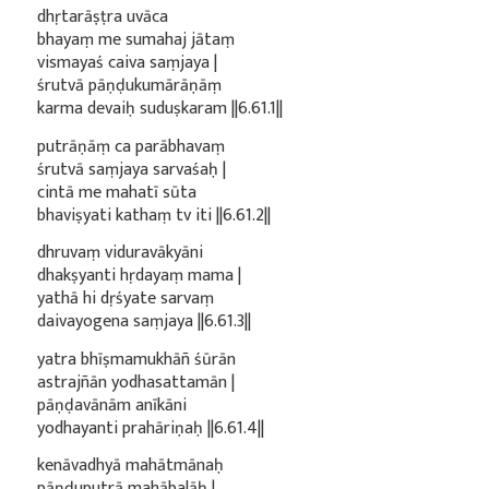
dhṛtarāṣṭra uvāca
bhayaṃ me sumahaj jātaṃ
vismayaś caiva saṃjaya |
śrutvā pāṇḍukumārāṇāṃ
karma devaiḥ suduṣkaram ||6.61.1||
putrāṇāṃ ca parābhavaṃ
śrutvā saṃjaya sarvaśaḥ |
cintā me mahatī sūta
bhaviṣyati kathaṃ tv iti ||6.61.2||
dhruvaṃ viduravākyāni
dhakṣyanti hṛdayaṃ mama |
yathā hi dṛśyate sarvaṃ
daivayogena saṃjaya ||6.61.3||
yatra bhīṣmamukhāñ śūrān
astrajñān yodhasattamān |
pāṇḍavānām anīkāni
yodhayanti prahāriṇaḥ ||6.61.4||
kenāvadhyā mahātmānaḥ
pāṇḍuputrā mahābalāḥ |