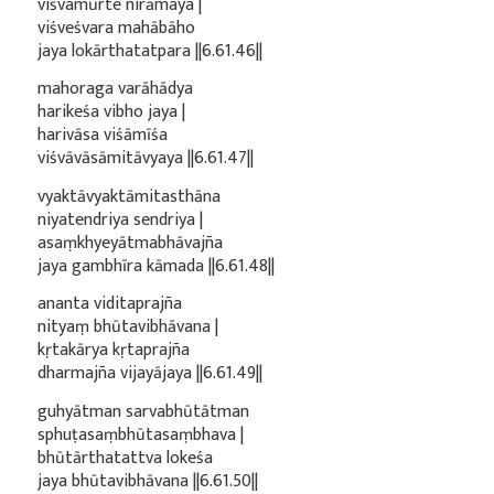
viśvamūrte nirāmaya |
viśveśvara mahābāho
jaya lokārthatatpara ||6.61.46||
mahoraga varāhādya
harikeśa vibho jaya |
harivāsa viśāmīśa
viśvāvāsāmitāvyaya ||6.61.47||
vyaktāvyaktāmitasthāna
niyatendriya sendriya |
asaṃkhyeyātmabhāvajña
jaya gambhīra kāmada ||6.61.48||
ananta viditaprajña
nityaṃ bhūtavibhāvana |
kṛtakārya kṛtaprajña
dharmajña vijayājaya ||6.61.49||
guhyātman sarvabhūtātman
sphuṭasaṃbhūtasaṃbhava |
bhūtārthatattva lokeśa
jaya bhūtavibhāvana ||6.61.50||