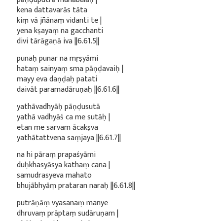
kena dattavarās tāta
kiṃ vā jñānaṃ vidanti te |
yena kṣayaṃ na gacchanti
divi tārāgaṇā iva ||6.61.5||
punaḥ punar na mṛṣyāmi
hataṃ sainyaṃ sma pāṇḍavaiḥ |
mayy eva daṇḍaḥ patati
daivāt paramadāruṇaḥ ||6.61.6||
yathāvadhyāḥ pāṇḍusutā
yathā vadhyāś ca me sutāḥ |
etan me sarvam ācakṣva
yathātattvena saṃjaya ||6.61.7||
na hi pāraṃ prapaśyāmi
duḥkhasyāsya kathaṃ cana |
samudrasyeva mahato
bhujābhyāṃ prataran naraḥ ||6.61.8||
putrāṇāṃ vyasanaṃ manye
dhruvaṃ prāptaṃ sudāruṇam |