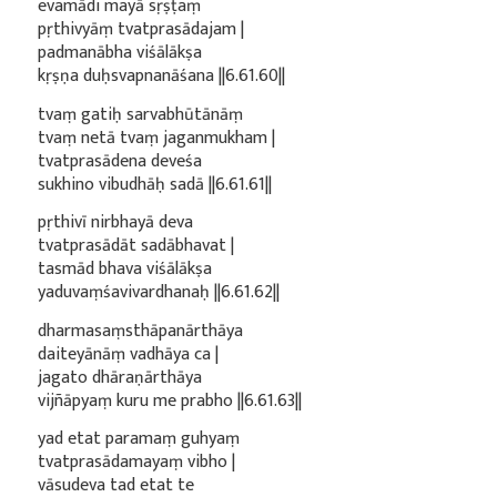
evamādi mayā sṛṣṭaṃ
pṛthivyāṃ tvatprasādajam |
padmanābha viśālākṣa
kṛṣṇa duḥsvapnanāśana ||6.61.60||
tvaṃ gatiḥ sarvabhūtānāṃ
tvaṃ netā tvaṃ jaganmukham |
tvatprasādena deveśa
sukhino vibudhāḥ sadā ||6.61.61||
pṛthivī nirbhayā deva
tvatprasādāt sadābhavat |
tasmād bhava viśālākṣa
yaduvaṃśavivardhanaḥ ||6.61.62||
dharmasaṃsthāpanārthāya
daiteyānāṃ vadhāya ca |
jagato dhāraṇārthāya
vijñāpyaṃ kuru me prabho ||6.61.63||
yad etat paramaṃ guhyaṃ
tvatprasādamayaṃ vibho |
vāsudeva tad etat te