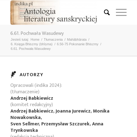
6.61. Pochwała Wasudewy
Jesteś tutaj:
Home
/
Tłumaczenia
/
Mahābhārata
/
6. Księga Bhiszmy (bhīṣma)
/
6.56-75 Pokonanie Bhiszmy
/
6.61. Pochwała Wasudewy
AUTORZY
Opracowali (indika 2024):
(tłumaczenie)
Andrzej Babkiewicz
(komitet redakcyjny)
Andrzej Babkiewicz, Joanna Jurewicz, Monika
Nowakowska,
Sven Sellmer, Przemysław Szczurek, Anna
Trynkowska
(redakcja techniczna)