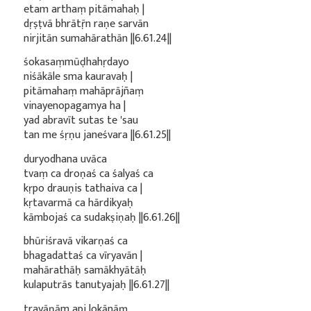
etam arthaṃ pitāmahaḥ |
dṛṣṭvā bhrātṝn raṇe sarvān
nirjitān sumahārathān ||6.61.24||
śokasaṃmūḍhahṛdayo
niśākāle sma kauravaḥ |
pitāmahaṃ mahāprājñaṃ
vinayenopagamya ha |
yad abravīt sutas te 'sau
tan me śṛṇu janeśvara ||6.61.25||
duryodhana uvāca
tvaṃ ca droṇaś ca śalyaś ca
kṛpo drauṇis tathaiva ca |
kṛtavarmā ca hārdikyaḥ
kāmbojaś ca sudakṣiṇaḥ ||6.61.26||
bhūriśravā vikarṇaś ca
bhagadattaś ca vīryavān |
mahārathāḥ samākhyātāḥ
kulaputrās tanutyajaḥ ||6.61.27||
trayāṇām api lokānāṃ