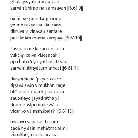
ghātayiṣyati me putrān
sarvān bhīmo na saṃśayaḥ ||6.61.9||
na hi paśyāmi taṃ vīraṃ
yo me rakṣet sutān raṇe |
dhruvaṃ vināśaḥ samare
putrāṇāṃ mama saṃjaya ||6.61.10||
tasmān me kāraṇaṃ sūta
yuktiṃ caiva viśeṣataḥ |
pṛcchato 'dya yathātattvaṃ
sarvam ākhyātum arhasi ||6.61.11||
duryodhano 'pi yac cakre
dṛṣṭvā svān vimukhān raṇe |
bhīṣmadroṇau kṛpaś caiva
saubaleyo jayadrathaḥ |
drauṇir vāpi maheṣvāso
vikarṇo vā mahābalaḥ ||6.61.12||
niścayo vāpi kas teṣāṃ
tadā hy āsīn mahātmanām |
vimukheṣu mahāprājña