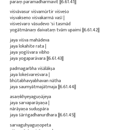
paraṃ paramadharmavit ||6.61.41||
viśvāvasur viśvamūrtir viśveśo
viṣvakseno viśvakarmā vaśī |
viśveśvaro vāsudevo 'si tasmād
yogātmānaṃ daivataṃ tvām upaimi ||6.61.42||
jaya viśva mahādeva
jaya lokahite rata |
jaya yogīśvara vibho
jaya yogaparāvara ||6.61.43||
padmagarbha viśālākṣa
jaya lokeśvareśvara |
bhūtabhavyabhavan nātha
jaya saumyātmajātmaja ||6.61.44||
asaṃkhyeyaguṇājeya
jaya sarvaparāyaṇa |
nārāyaṇa suduṣpāra
jaya śārṅgadhanurdhara ||6.61.45||
sarvaguhyaguṇopeta