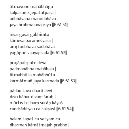
ātmayone mahābhāga
kalpasaṃkṣepatatpara |
udbhāvana manodbhāva
jaya brahmajanapriya ||6.61.51||
nisargasargābhirata
kāmeśa parameśvara |
amṛtodbhava sadbhāva
yugāgne vijayaprada ||6.61.52||
prajāpatipate deva
padmanābha mahābala |
ātmabhūta mahābhūta
karmātmañ jaya karmada ||6.61.53||
pādau tava dharā devī
diśo bāhur divaṃ śiraḥ |
mūrtis te 'haṃ surāḥ kāyaś
candrādityau ca cakṣuṣī ||6.61.54||
balaṃ tapaś ca satyaṃ ca
dharmaḥ kāmātmajaḥ prabho |