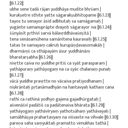
||6.1.22||
ubhe sene tadā rājan yuddhāya mudite bhṛśam |
kurukṣetre sthite yatte sāgarakṣubhitopame ||6.1.23||
tayos tu senayor āsīd adbhutaḥ sa samāgamaḥ |
yugānte samanuprāpte dvayoḥ sāgarayor iva ||6.1.24||
śūnyāsīt pṛthivī sarvā bālavṛddhāvaśeṣitā |
tena senāsamūhena samānītena kauravaiḥ ||6.1.25||
tatas te samayaṃ cakruḥ kurupāṇḍavasomakāḥ |
dharmāṃś ca sthāpayām āsur yuddhānāṃ
bharatarṣabha ||6.1.26||
nivṛtte caiva no yuddhe prītiś ca syāt parasparam |
yathāpuraṃ yathāyogaṃ na ca syāc chalanaṃ punaḥ
||6.1.27||
vācā yuddhe pravṛtte no vācaiva pratiyodhanam |
niṣkrāntaḥ pṛtanāmadhyān na hantavyaḥ kathaṃ cana
||6.1.28||
rathī ca rathinā yodhyo gajena gajadhūrgataḥ |
aśvenāśvī padātiś ca padātenaiva bhārata ||6.1.29||
yathāyogaṃ yathāvīryaṃ yathotsāhaṃ yathāvayaḥ |
samābhāṣya prahartavyaṃ na viśvaste na vihvale ||6.1.30||
pareṇa saha saṃyuktaḥ pramatto vimukhas tathā |