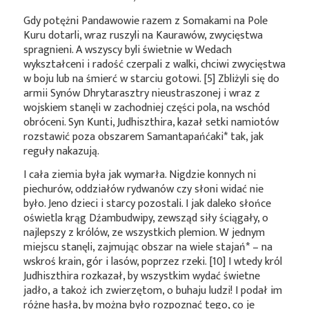
Gdy potężni Pandawowie razem z Somakami na Pole
Kuru dotarli, wraz ruszyli na Kaurawów, zwycięstwa
spragnieni. A wszyscy byli świetnie w Wedach
wykształceni i radość czerpali z walki, chciwi zwycięstwa
w boju lub na śmierć w starciu gotowi. [5] Zbliżyli się do
armii Synów Dhrytarasztry nieustraszonej i wraz z
wojskiem stanęli w zachodniej części pola, na wschód
obróceni. Syn Kunti, Judhiszthira, kazał setki namiotów
rozstawić poza obszarem
Samantapańćaki*
tak, jak
reguły nakazują.
I cała ziemia była jak wymarła. Nigdzie konnych ni
piechurów, oddziałów rydwanów czy słoni widać nie
było. Jeno dzieci i starcy pozostali. I jak daleko słońce
oświetla krąg Dźambudwipy, zewsząd siły ściągały, o
najlepszy z królów, ze wszystkich plemion. W jednym
miejscu stanęli, zajmując obszar na wiele
stajań*
– na
wskroś krain, gór i lasów, poprzez rzeki. [10] I wtedy król
Judhiszthira rozkazał, by wszystkim wydać świetne
jadło, a takoż ich zwierzętom, o buhaju ludzi! I podał im
różne hasła, by można było rozpoznać tego, co je