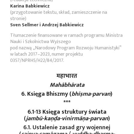
Karina Babkiewicz
(przygotowanie tekstu, skład, zamieszczenie na
stronie)
Sven Sellmer i Andrzej Babkiewicz
Tłumaczenie finansowane w ramach programu Ministra
Nauki i Szkolnictwa Wyższego
pod nazwą „Narodowy Program Rozwoju Humanistyki”
w latach 2017–2023, numer projektu
0357/NPRH5/H22/84/2017.
महाभारत
Mahābhārata
6. Księga Bhiszmy (
bhīṣma-parvan
)
***
6.1-13 Księga struktury świata
(
jambū-kaṇḍa-vinirmāṇa-parvan
)
6.1. Ustalenie zasad gry wojennej
(
sainya-samāgama
/
yuddha-dharma-