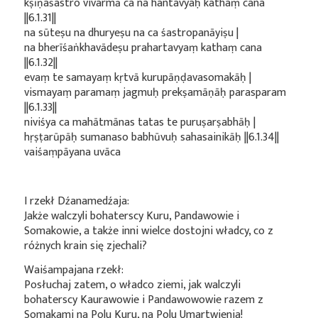
kṣīṇaśastro vivarmā ca na hantavyaḥ kathaṃ cana
||6.1.31||
na sūteṣu na dhuryeṣu na ca śastropanāyiṣu |
na bherīśaṅkhavādeṣu prahartavyaṃ kathaṃ cana
||6.1.32||
evaṃ te samayaṃ kṛtvā kurupāṇḍavasomakāḥ |
vismayaṃ paramaṃ jagmuḥ prekṣamāṇāḥ parasparam
||6.1.33||
niviśya ca mahātmānas tatas te puruṣarṣabhāḥ |
hṛṣṭarūpāḥ sumanaso babhūvuḥ sahasainikāḥ ||6.1.34||
vaiśaṃpāyana uvāca
I rzekł Dźanamedźaja:
Jakże walczyli bohaterscy Kuru, Pandawowie i
Somakowie, a także inni wielce dostojni władcy, co z
różnych krain się zjechali?
Waiśampajana rzekł:
Posłuchaj zatem, o władco ziemi, jak walczyli
bohaterscy Kaurawowie i Pandawowowie razem z
Somakami na Polu Kuru, na Polu Umartwienia!