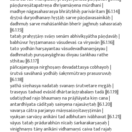
pāṇḍureṇātapatreṇa dhriyamāṇena mūrdhani |
madhye nāgasahasrasya bhrātṛbhiḥ parivāritam ||6.1.14||
dṛṣṭvā duryodhanaṃ hṛṣṭāḥ sarve pāṇḍavasainikāḥ |
dadhmuḥ sarve mahāśaṅkhān bherīr jaghnuḥ sahasraśaḥ
||6.1.15||
tataḥ prahṛṣṭāṃ svāṃ senām abhivīkṣyātha pāṇḍavāḥ |
babhūvur hṛṣṭamanaso vāsudevaś ca vīryavān ||6.1.16||
tato yodhān harṣayantau vāsudevadhanaṃjayau |
dadhmatuḥ puruṣavyāghrau divyau śaṅkhau rathe
sthitau ||6.1.17||
pāñcajanyasya nirghoṣaṃ devadattasya cobhayoḥ |
śrutvā savāhanā yodhāḥ śakṛnmūtraṃ prasusruvuḥ
||6.1.18||
yathā siṃhasya nadataḥ svanaṃ śrutvetare mṛgāḥ |
traseyus tadvad evāsīd dhārtarāṣṭrabalaṃ tadā ||6.1.19||
udatiṣṭhad rajo bhaumaṃ na prājñāyata kiṃ cana |
antardhīyata cādityaḥ sainyena rajasāvṛtaḥ ||6.1.20||
vavarṣa cātra parjanyo māṃsaśoṇitavṛṣṭimān |
vyukṣan sarvāṇy anīkāni tad adbhutam ivābhavat ||6.1.21||
vāyus tataḥ prādurabhūn nīcaiḥ śarkarakarṣaṇaḥ |
vinighnaṃs tāny anīkāni vidhamaṃś caiva tad rajaḥ