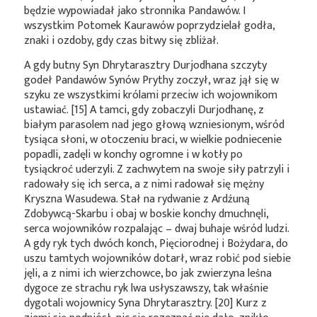
będzie wypowiadał jako stronnika Pandawów. I
wszystkim Potomek Kaurawów poprzydzielał godła,
znaki i ozdoby, gdy czas bitwy się zbliżał.
A gdy butny Syn Dhrytarasztry Durjodhana szczyty
godeł Pandawów Synów Prythy zoczył, wraz jął się w
szyku ze wszystkimi królami przeciw ich wojownikom
ustawiać. [15] A tamci, gdy zobaczyli Durjodhanę, z
białym parasolem nad jego głową wzniesionym, wśród
tysiąca słoni, w otoczeniu braci, w wielkie podniecenie
popadli, zadęli w konchy ogromne i w kotły po
tysiąckroć uderzyli. Z zachwytem na swoje siły patrzyli i
radowały się ich serca, a z nimi radował się mężny
Kryszna Wasudewa. Stał na rydwanie z Ardźuną
Zdobywcą-Skarbu i obaj w boskie konchy dmuchnęli,
serca wojowników rozpalając – dwaj buhaje wśród ludzi.
A gdy ryk tych dwóch konch, Pięciorodnej i Bożydara, do
uszu tamtych wojowników dotarł, wraz robić pod siebie
jęli, a z nimi ich wierzchowce, bo jak zwierzyna leśna
dygoce ze strachu ryk lwa usłyszawszy, tak właśnie
dygotali wojownicy Syna Dhrytarasztry. [20] Kurz z