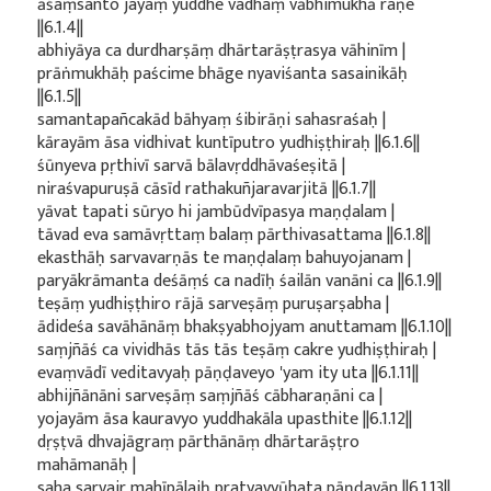
āśaṃsanto jayaṃ yuddhe vadhaṃ vābhimukhā raṇe
||6.1.4||
abhiyāya ca durdharṣāṃ dhārtarāṣṭrasya vāhinīm |
prāṅmukhāḥ paścime bhāge nyaviśanta sasainikāḥ
||6.1.5||
samantapañcakād bāhyaṃ śibirāṇi sahasraśaḥ |
kārayām āsa vidhivat kuntīputro yudhiṣṭhiraḥ ||6.1.6||
śūnyeva pṛthivī sarvā bālavṛddhāvaśeṣitā |
niraśvapuruṣā cāsīd rathakuñjaravarjitā ||6.1.7||
yāvat tapati sūryo hi jambūdvīpasya maṇḍalam |
tāvad eva samāvṛttaṃ balaṃ pārthivasattama ||6.1.8||
ekasthāḥ sarvavarṇās te maṇḍalaṃ bahuyojanam |
paryākrāmanta deśāṃś ca nadīḥ śailān vanāni ca ||6.1.9||
teṣāṃ yudhiṣṭhiro rājā sarveṣāṃ puruṣarṣabha |
ādideśa savāhānāṃ bhakṣyabhojyam anuttamam ||6.1.10||
saṃjñāś ca vividhās tās tās teṣāṃ cakre yudhiṣṭhiraḥ |
evaṃvādī veditavyaḥ pāṇḍaveyo 'yam ity uta ||6.1.11||
abhijñānāni sarveṣāṃ saṃjñāś cābharaṇāni ca |
yojayām āsa kauravyo yuddhakāla upasthite ||6.1.12||
dṛṣṭvā dhvajāgraṃ pārthānāṃ dhārtarāṣṭro
mahāmanāḥ |
saha sarvair mahīpālaiḥ pratyavyūhata pāṇḍavān ||6.1.13||