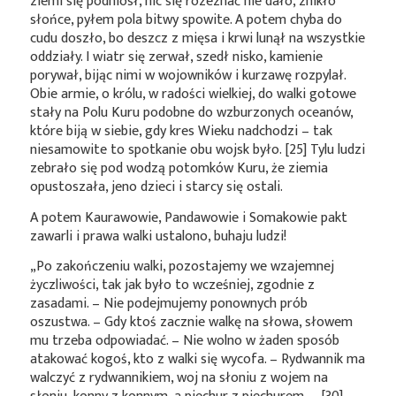
ziemi się podniósł, nic się rozeznać nie dało, znikło
słońce, pyłem pola bitwy spowite. A potem chyba do
cudu doszło, bo deszcz z mięsa i krwi lunął na wszystkie
oddziały. I wiatr się zerwał, szedł nisko, kamienie
porywał, bijąc nimi w wojowników i kurzawę rozpylał.
Obie armie, o królu, w radości wielkiej, do walki gotowe
stały na Polu Kuru podobne do wzburzonych oceanów,
które biją w siebie, gdy kres Wieku nadchodzi – tak
niesamowite to spotkanie obu wojsk było. [25] Tylu ludzi
zebrało się pod wodzą potomków Kuru, że ziemia
opustoszała, jeno dzieci i starcy się ostali.
A potem Kaurawowie, Pandawowie i Somakowie pakt
zawarli i prawa walki ustalono, buhaju ludzi!
„Po zakończeniu walki, pozostajemy we wzajemnej
życzliwości, tak jak było to wcześniej, zgodnie z
zasadami. – Nie podejmujemy ponownych prób
oszustwa. – Gdy ktoś zacznie walkę na słowa, słowem
mu trzeba odpowiadać. – Nie wolno w żaden sposób
atakować kogoś, kto z walki się wycofa. – Rydwannik ma
walczyć z rydwannikiem, woj na słoniu z wojem na