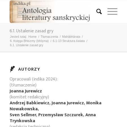
6.1. Ustalenie zasad gry
Jesteś tutaj:
Home
/
Tłumaczenia
/
Mahābhārata
/
6. Księga Bhiszmy (bhīṣma)
/
6.1-13 Struktura świata
/
6.1. Ustalenie zasad gry
AUTORZY
Opracowali (indika 2024):
(tłumaczenie)
Joanna Jurewicz
(komitet redakcyjny)
Andrzej Babkiewicz, Joanna Jurewicz, Monika
Nowakowska,
Sven Sellmer, Przemysław Szczurek, Anna
Trynkowska
(redakcja techniczna)