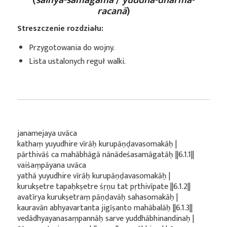
racanā
)
Streszczenie rozdziału:
Przygotowania do wojny.
Lista ustalonych reguł walki.
janamejaya uvāca
kathaṃ yuyudhire vīrāḥ kurupāṇḍavasomakāḥ |
pārthivāś ca mahābhāgā nānādeśasamāgatāḥ ||6.1.1||
vaiśaṃpāyana uvāca
yathā yuyudhire vīrāḥ kurupāṇḍavasomakāḥ |
kurukṣetre tapaḥkṣetre śṛṇu tat pṛthivīpate ||6.1.2||
avatīrya kurukṣetraṃ pāṇḍavāḥ sahasomakāḥ |
kauravān abhyavartanta jigīṣanto mahābalāḥ ||6.1.3||
vedādhyayanasaṃpannāḥ sarve yuddhābhinandinaḥ |