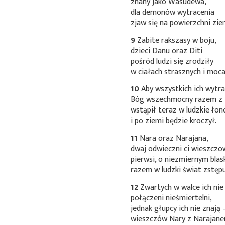
znany jako Wasudewa,
dla demonów wytracenia
zjaw się na powierzchni zie
9
Zabite rakszasy w boju,
dzieci Danu oraz Diti
pośród ludzi się zrodziły
w ciałach strasznych i moca
10
Aby wszystkich ich wytra
Bóg wszechmocny razem z
wstąpił teraz w ludzkie łon
i po ziemi będzie kroczył.
11
Nara oraz Narajana,
dwaj odwieczni ci wieszczo
pierwsi, o niezmiernym blas
razem w ludzki świat zstępu
12
Zwartych w walce ich ni
połączeni nieśmiertelni,
jednak głupcy ich nie znają 
wieszczów Nary z Narajane