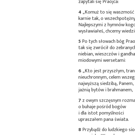
zapytali się Praojca:
4
„Komuż to się waszmość 
karnie tak, o wszechpotężn
Najlepszymi z hymnów kog
wysławiałeś, chcemy wiedzi
5
Po tych słowach bóg Prao
tak się zwrócił do zebranyc
niebian, wieszczów i gandh
miodowymi wersetami:
6
„Kto jest przyszłym, tra
nieuchronnym, celem wszeg
najwyższą siedzibą, Panem,
jaźnią bytów i brahmanem,
7
z owym szczęsnym rozma
o buhaje pośród bogów
i dla istot pomyślności
upraszałem pana świata.
8
Przybądź do ludzkiego sio