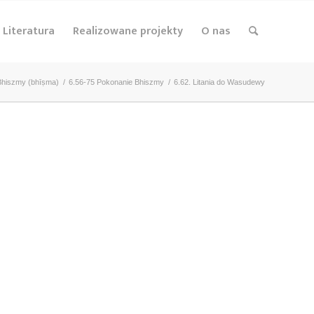
Literatura
Realizowane projekty
O nas
Bhiszmy (bhīṣma)
/
6.56-75 Pokonanie Bhiszmy
/
6.62. Litania do Wasudewy