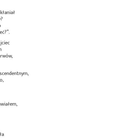
kłaniał
y?
o
eć?”.
jciec
h
arwów,
nscendentnym,
o,
wiałem,
ła