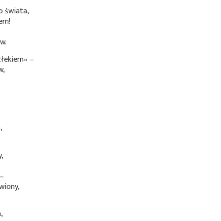
 świata,
łem!
w.
złekiem« –
w,
,
y,
 –
awiony,
,