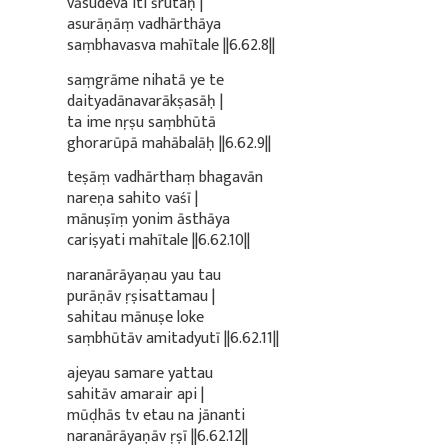
vāsudeva iti śrutaḥ |
asurāṇāṃ vadhārthāya
saṃbhavasva mahītale ||6.62.8||
saṃgrāme nihatā ye te
daityadānavarākṣasāḥ |
ta ime nṛṣu saṃbhūtā
ghorarūpā mahābalāḥ ||6.62.9||
teṣāṃ vadhārthaṃ bhagavān
nareṇa sahito vaśī |
mānuṣīṃ yonim āsthāya
cariṣyati mahītale ||6.62.10||
naranārāyaṇau yau tau
purāṇāv ṛṣisattamau |
sahitau mānuṣe loke
saṃbhūtāv amitadyutī ||6.62.11||
ajeyau samare yattau
sahitāv amarair api |
mūḍhās tv etau na jānanti
naranārāyaṇāv ṛṣī ||6.62.12||