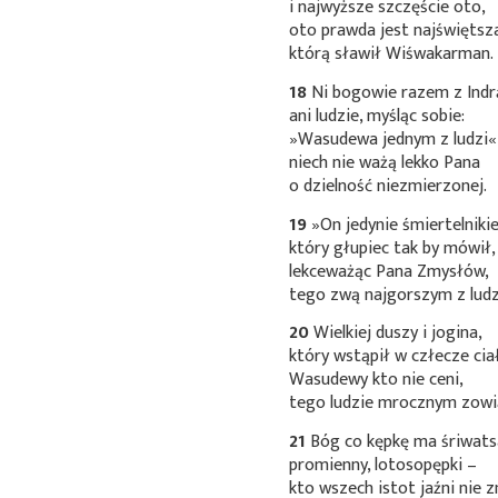
i najwyższe szczęście oto,
oto prawda jest najświętsz
którą sławił Wiśwakarman.
18
Ni bogowie razem z Indr
ani ludzie, myśląc sobie:
»Wasudewa jednym z ludzi«
niech nie ważą lekko Pana
o dzielność niezmierzonej.
19
»On jedynie śmiertelniki
który głupiec tak by mówił,
lekceważąc Pana Zmysłów,
tego zwą najgorszym z ludz
20
Wielkiej duszy i jogina,
który wstąpił w człecze cia
Wasudewy kto nie ceni,
tego ludzie mrocznym zowi
21
Bóg co kępkę ma
śriwats
promienny, lotosopępki –
kto wszech istot jaźni nie z