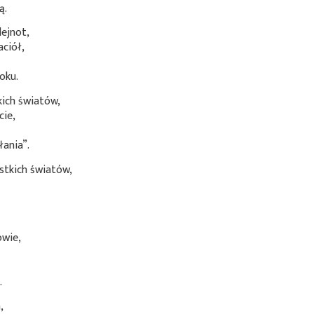
ą.
ejnot,
aciół,
oku.
ich światów,
cie,
łania”.
stkich światów,
owie,
.
,