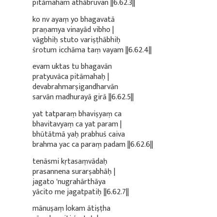
pitāmaham athābruvan ||6.62.3||
ko nv ayaṃ yo bhagavatā
praṇamya vinayād vibho |
vāgbhiḥ stuto variṣṭhābhiḥ
śrotum icchāma taṃ vayam ||6.62.4||
evam uktas tu bhagavān
pratyuvāca pitāmahaḥ |
devabrahmarṣigandharvān
sarvān madhurayā girā ||6.62.5||
yat tatparaṃ bhaviṣyaṃ ca
bhavitavyaṃ ca yat param |
bhūtātmā yaḥ prabhuś caiva
brahma yac ca paraṃ padam ||6.62.6||
tenāsmi kṛtasaṃvādaḥ
prasannena surarṣabhāḥ |
jagato 'nugrahārthāya
yācito me jagatpatiḥ ||6.62.7||
mānuṣaṃ lokam ātiṣṭha