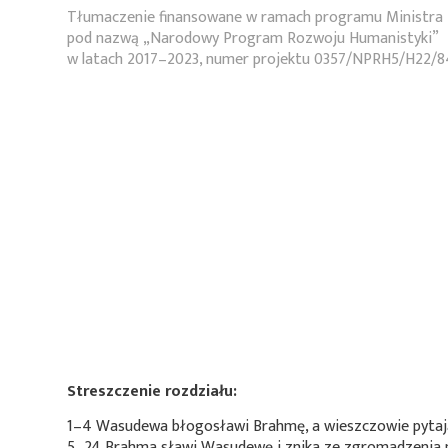
Tłumaczenie finansowane w ramach programu Ministra 
pod nazwą „Narodowy Program Rozwoju Humanistyki”
w latach 2017–2023, numer projektu 0357/NPRH5/H22/8
Streszczenie rozdziału:
1–4 Wasudewa błogosławi Brahmę, a wieszczowie pytaj
5–24 Brahma sławi Wasudewę i znika ze zgromadzenia n