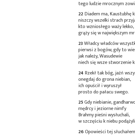
tego ludzie mrocznym zowi
22
Diadem ma, Kaustubhę kl
niszczy wszelki strach przyj
kto wzniosłego waży lekko,
grąży się w największym mr
23
Władcy władców wszystk
pierwsi z bogów, gdy to wie
jak należy, Wasudewie
niech się wsze stworzenie k
24
Rzekł tak bóg, jaźń wszy
onegdaj do grona niebian,
ich opuścił i wyruszył
prosto do pałacu swego.
25
Gdy niebianie, gandharw
mędrcy i jeziorne nimfy
Brahmy pieśni wysłuchali,
w szczęściu k niebu podążyli
26
Opowieści tej słuchałem