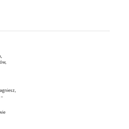
n,
tów,
agniesz,
 –
wie