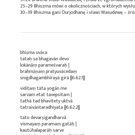
25–29 Bhiszma mówi o okolicznościach, w których wysłu
30–39 Bhiszma gani Durjodhanę i sławi Wasudewę – źró
bhīṣma uvāca
tataḥ sa bhagavān devo
lokānāṃ parameśvaraḥ |
brahmāṇaṃ pratyuvācedaṃ
snigdhagambhīrayā girā ||6.62.1||
viditaṃ tāta yogān me
sarvam etat tavepsitam |
tathā tad bhavitety uktvā
tatraivāntaradhīyata ||6.62.2||
tato devarṣigandharvā
vismayaṃ paramaṃ gatāḥ |
kautūhalaparāḥ sarve