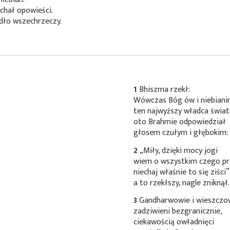
chał opowieści.
dło wszechrzeczy.
1
Bhiszma rzekł:
Wówczas Bóg ów i niebiani
ten najwyższy władca świa
oto Brahmie odpowiedział
głosem czułym i głębokim:
2
„Miły, dzięki mocy jogi
wiem o wszystkim czego pr
niechaj właśnie to się ziści”
a to rzekłszy, nagle zniknął.
3
Gandharwowie i wieszczo
zadziwieni bezgranicznie,
ciekawością owładnięci