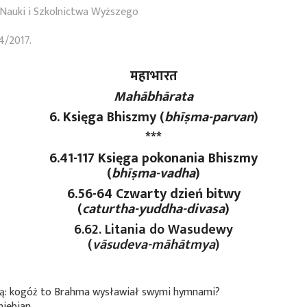
Nauki i Szkolnictwa Wyższego
4/2017.
महाभारत
Mahābhārata
6. Księga Bhiszmy (
bhīṣma-parvan
)
***
6.41-117 Księga pokonania Bhiszmy
(
bhīṣma-vadha
)
6.56-64 Czwarty dzień bitwy
(
caturtha-yuddha-divasa
)
6.62. Litania do Wasudewy
(
vāsudeva-māhātmya
)
ą: kogóż to Brahma wysławiał swymi hymnami?
iebian.