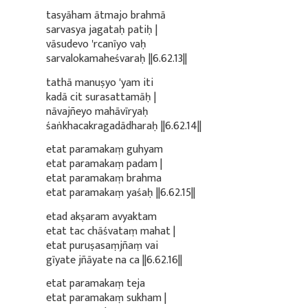
tasyāham ātmajo brahmā
sarvasya jagataḥ patiḥ |
vāsudevo 'rcanīyo vaḥ
sarvalokamaheśvaraḥ ||6.62.13||
tathā manuṣyo 'yam iti
kadā cit surasattamāḥ |
nāvajñeyo mahāvīryaḥ
śaṅkhacakragadādharaḥ ||6.62.14||
etat paramakaṃ guhyam
etat paramakaṃ padam |
etat paramakaṃ brahma
etat paramakaṃ yaśaḥ ||6.62.15||
etad akṣaram avyaktam
etat tac chāśvataṃ mahat |
etat puruṣasaṃjñaṃ vai
gīyate jñāyate na ca ||6.62.16||
etat paramakaṃ teja
etat paramakaṃ sukham |