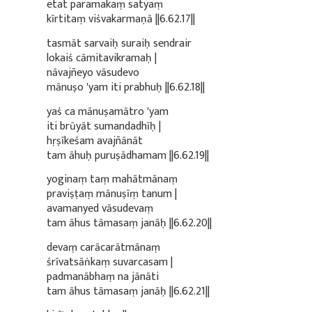
etat paramakaṃ satyaṃ
kīrtitaṃ viśvakarmaṇā ||6.62.17||
tasmāt sarvaiḥ suraiḥ sendrair
lokaiś cāmitavikramaḥ |
nāvajñeyo vāsudevo
mānuṣo 'yam iti prabhuḥ ||6.62.18||
yaś ca mānuṣamātro 'yam
iti brūyāt sumandadhīḥ |
hṛṣīkeśam avajñānāt
tam āhuḥ puruṣādhamam ||6.62.19||
yoginaṃ taṃ mahātmānaṃ
praviṣṭaṃ mānuṣīṃ tanum |
avamanyed vāsudevaṃ
tam āhus tāmasaṃ janāḥ ||6.62.20||
devaṃ carācarātmānaṃ
śrīvatsāṅkaṃ suvarcasam |
padmanābhaṃ na jānāti
tam āhus tāmasaṃ janāḥ ||6.62.21||