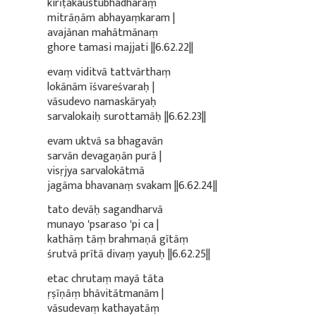
kirīṭakaustubhadharaṃ
mitrāṇām abhayaṃkaram |
avajānan mahātmānaṃ
ghore tamasi majjati ||6.62.22||
evaṃ viditvā tattvārthaṃ
lokānām īśvareśvaraḥ |
vāsudevo namaskāryaḥ
sarvalokaiḥ surottamāḥ ||6.62.23||
evam uktvā sa bhagavān
sarvān devagaṇān purā |
visṛjya sarvalokātmā
jagāma bhavanaṃ svakam ||6.62.24||
tato devāḥ sagandharvā
munayo 'psaraso 'pi ca |
kathāṃ tāṃ brahmaṇā gītāṃ
śrutvā prītā divaṃ yayuḥ ||6.62.25||
etac chrutaṃ mayā tāta
ṛṣīṇāṃ bhāvitātmanām |
vāsudevaṃ kathayatāṃ