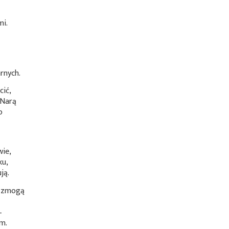
mi.
rnych.
cić,
 Narą
o
wie,
ku,
ją.
e zmogą
–
m.