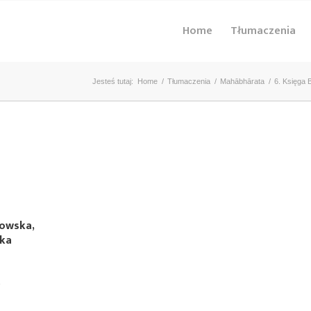
Home
Tłumaczenia
Jesteś tutaj:
Home
/
Tłumaczenia
/
Mahābhārata
/
6. Księga 
kowska,
ska
)