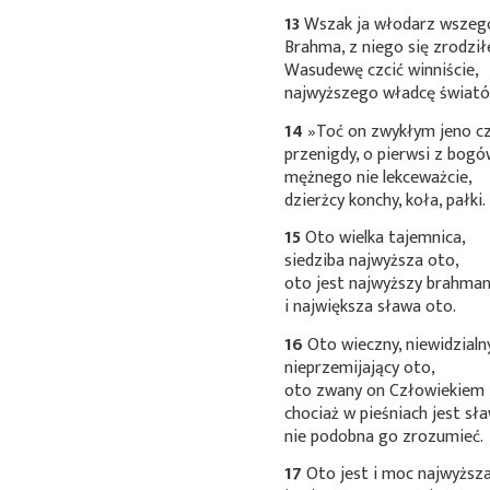
13
Wszak ja włodarz wszego
Brahma, z niego się zrodzi
Wasudewę czcić winniście,
najwyższego władcę świató
14
»Toć on zwykłym jeno c
przenigdy, o pierwsi z bogó
mężnego nie lekceważcie,
dzierżcy konchy, koła, pałki.
15
Oto wielka tajemnica,
siedziba najwyższa oto,
oto jest najwyższy brahman
i największa sława oto.
16
Oto wieczny, niewidzialn
nieprzemijający oto,
oto zwany on Człowiekiem
chociaż w pieśniach jest sł
nie podobna go zrozumieć.
17
Oto jest i moc najwyższa