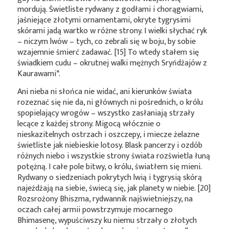
mordują. Świetliste rydwany z godłami i chorągwiami,
jaśniejące złotymi ornamentami, okryte tygrysimi
skórami jadą wartko w różne strony. I wielki słychać ryk
– niczym lwów – tych, co zebrali się w boju, by sobie
wzajemnie śmierć zadawać. [15] To wtedy stałem się
świadkiem cudu – okrutnej walki mężnych Sryńdźajów z
Kaurawami*
.
Ani nieba ni słońca nie widać, ani kierunków świata
rozeznać się nie da, ni głównych ni pośrednich, o królu
spopielający wrogów – wszystko zasłaniają strzały
lecące z każdej strony. Migocą włócznie o
nieskazitelnych ostrzach i oszczepy, i miecze żelazne
świetliste jak niebieskie lotosy. Blask pancerzy i ozdób
różnych niebo i wszystkie strony świata rozświetla łuną
potężną. I całe pole bitwy, o królu, światłem się mieni.
Rydwany o siedzeniach pokrytych lwią i tygrysią skórą
najeżdżają na siebie, świecą się, jak planety w niebie. [20]
Rozsrożony Bhiszma, rydwannik najświetniejszy, na
oczach całej armii powstrzymuje mocarnego
Bhimasenę, wypuściwszy ku niemu strzały o złotych