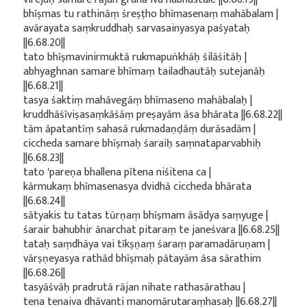
bhīṣmas tu rathināṃ śreṣṭho bhīmasenaṃ mahābalam |
avārayata saṃkruddhaḥ sarvasainyasya paśyataḥ
||6.68.20||
tato bhīṣmavinirmuktā rukmapuṅkhāḥ śilāśitāḥ |
abhyaghnan samare bhīmaṃ tailadhautāḥ sutejanāḥ
||6.68.21||
tasya śaktiṃ mahāvegāṃ bhīmaseno mahābalaḥ |
kruddhāśīviṣasaṃkāśāṃ preṣayām āsa bhārata ||6.68.22||
tām āpatantīṃ sahasā rukmadaṇḍāṃ durāsadām |
ciccheda samare bhīṣmaḥ śaraiḥ saṃnataparvabhiḥ
||6.68.23||
tato 'pareṇa bhallena pītena niśitena ca |
kārmukaṃ bhīmasenasya dvidhā ciccheda bhārata
||6.68.24||
sātyakis tu tatas tūrṇaṃ bhīṣmam āsādya saṃyuge |
śarair bahubhir ānarchat pitaraṃ te janeśvara ||6.68.25||
tataḥ saṃdhāya vai tīkṣṇaṃ śaraṃ paramadāruṇam |
vārṣṇeyasya rathād bhīṣmaḥ pātayām āsa sārathim
||6.68.26||
tasyāśvāḥ pradrutā rājan nihate rathasārathau |
tena tenaiva dhāvanti manomārutaraṃhasaḥ ||6.68.27||