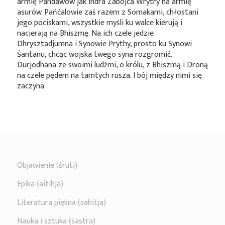
armię Pandawów jak Indra Zabójca Wrytry na armię
asurów. Pańćalowie zaś razem z Somakami, chłostani
jego pociskami, wszystkie myśli ku walce kierują i
nacierają na Bhiszmę. Na ich czele jedzie
Dhrysztadjumna i Synowie Prythy, prosto ku Synowi
Śantanu, chcąc wojska twego syna rozgromić.
Durjodhana ze swoimi ludźmi, o królu, z Bhiszmą i Droną
na czele pędem na tamtych rusza. I bój między nimi się
zaczyna.
Objawienie (śruti)
Epika (aitihja)
Literatura piękna (sahitja)
Nauka i sztuka (śastra)