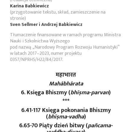
Karina Babkiewicz
(przygotowanie tekstu, skład, zamieszczenie na
stronie)
Sven Sellmer i Andrzej Babkiewicz
Tłumaczenie finansowane w ramach programu Ministra
Nauki i Szkolnictwa Wyższego
pod nazwą „Narodowy Program Rozwoju Humanistyki”
w latach 2017–2023, numer projektu
0357/NPRH5/H22/84/2017.
महाभारत
Mahābhārata
6. Księga Bhiszmy (
bhīṣma-parvan
)
***
6.41-117 Księga pokonania Bhiszmy
(
bhīṣma-vadha
)
6.65-70 Piąty dzień bitwy (
pañcama
-
yuddha
-divasa
)