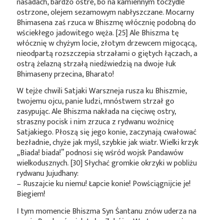
nasadach, bardzo ostre, bo na kamiennym toczydle
ostrzone, olejem sezamowym nabłyszczane. Mocarny
Bhimasena zaś rzuca w Bhiszmę włócznię podobną do
wściekłego jadowitego węża. [25] Ale Bhiszma tę
włócznię w chyżym locie, złotym drzewcem migocącą,
nieodpartą rozszczepia strzałami o giętych łączach, a
ostrą żelazną strzałą niedźwiedzią na dwoje łuk
Bhimaseny przecina, Bharato!
W tejże chwili Satjaki Warszneja rusza ku Bhiszmie,
twojemu ojcu, panie ludzi, mnóstwem strzał go
zasypując. Ale Bhiszma nakłada na cięciwę ostry,
straszny pocisk i nim zrzuca z rydwanu woźnicę
Satjakiego. Płoszą się jego konie, zaczynają cwałować
bezładnie, chyże jak myśl, szybkie jak wiatr. Wielki krzyk
„Biada! biada!” podnosi się wśród wojsk Pandawów
wielkodusznych. [30] Słychać gromkie okrzyki w pobliżu
rydwanu Jujudhany:
– Ruszajcie ku niemu! Łapcie konie! Powściągnijcie je!
Biegiem!
I tym momencie Bhiszma Syn Śantanu znów uderza na