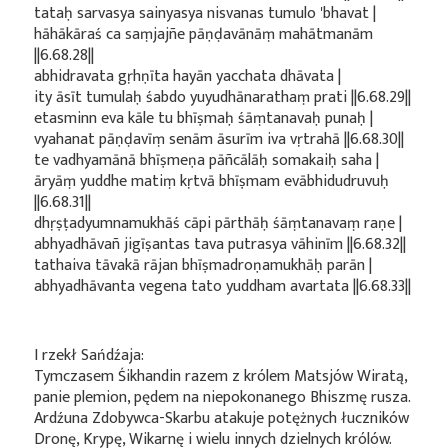
tataḥ sarvasya sainyasya nisvanas tumulo 'bhavat |
hāhākāraś ca saṃjajñe pāṇḍavānāṃ mahātmanām
||6.68.28||
abhidravata gṛhṇīta hayān yacchata dhāvata |
ity āsīt tumulaḥ śabdo yuyudhānarathaṃ prati ||6.68.29||
etasminn eva kāle tu bhīṣmaḥ śāṃtanavaḥ punaḥ |
vyahanat pāṇḍavīṃ senām āsurīm iva vṛtrahā ||6.68.30||
te vadhyamānā bhīṣmeṇa pāñcālāḥ somakaiḥ saha |
āryāṃ yuddhe matiṃ kṛtvā bhīṣmam evābhidudruvuḥ
||6.68.31||
dhṛṣṭadyumnamukhāś cāpi pārthāḥ śāṃtanavaṃ raṇe |
abhyadhāvañ jigīṣantas tava putrasya vāhinīm ||6.68.32||
tathaiva tāvakā rājan bhīṣmadroṇamukhāḥ parān |
abhyadhāvanta vegena tato yuddham avartata ||6.68.33||
I rzekł Sańdźaja:
Tymczasem Śikhandin razem z królem Matsjów Wiratą,
panie plemion, pędem na niepokonanego Bhiszmę rusza.
Ardźuna Zdobywca-Skarbu atakuje potężnych łuczników
Dronę, Krypę, Wikarnę i wielu innych dzielnych królów.