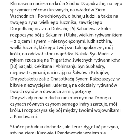
Bhimasena naciera na króla Sindhu Dźajadrathę, na jego
sprzymierzeńców i krewnych, na władców Ziem
Wschodnich i Południowych, o buhaju ludzi, a także na
twojego syna, wielkiego łucznika, zawziętego
Durjodhanę oraz na Duhsahę. [5] Sahadewa z kolei
rozpoczyna bój z Śakunim i Uluką, wielkim rydwannikiem
– z ojcem i synem – niezwyciężonymi. Judhiszthira,
wielki łucznik, którego twój syn tak upokorzył, mój
królu, na oddział słoni najeżdża. Nakula Syn Madri z
rykiem rzuca się na Trigartów, świetnych rydwanników.
[10] Satjaki, Ćekitana i Abhimanju Syn Subhadry,
niepowstrzymani, nacierają na Śalwów i Kekajów,
Dhrysztaketu zaś z Ghatotkaćą Synem Rakszaszycy, w
bitwie niezwyciężeni, uderzają na oddziały rydwanów
twoich synów, a dowódca armii, potężny
Dhrysztadjumna o duchu niezmiernym na Dronę o
czynach równych czynom samego Indry szarżuje, mój
królu. I rozpoczyna się bój między twoimi wojownikami
a Pandawami.
Słońce południa dochodzi, ale teraz dygotać poczyna,
gdy na ziemi Kurowie i Pandawowie wzajem się