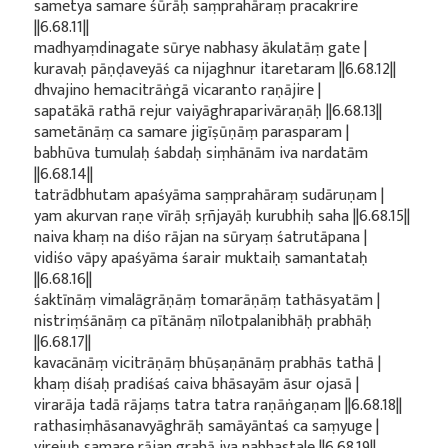
sametya samare śūrāḥ saṃprahāraṃ pracakrire
||6.68.11||
madhyaṃdinagate sūrye nabhasy ākulatāṃ gate |
kuravaḥ pāṇḍaveyāś ca nijaghnur itaretaram ||6.68.12||
dhvajino hemacitrāṅgā vicaranto raṇājire |
sapatākā rathā rejur vaiyāghraparivāraṇāḥ ||6.68.13||
sametānāṃ ca samare jigīṣūṇāṃ parasparam |
babhūva tumulaḥ śabdaḥ siṃhānām iva nardatām
||6.68.14||
tatrādbhutam apaśyāma saṃprahāraṃ sudāruṇam |
yam akurvan raṇe vīrāḥ sṛñjayāḥ kurubhiḥ saha ||6.68.15||
naiva khaṃ na diśo rājan na sūryaṃ śatrutāpana |
vidiśo vāpy apaśyāma śarair muktaiḥ samantataḥ
||6.68.16||
śaktīnāṃ vimalāgrāṇāṃ tomarāṇāṃ tathāsyatām |
nistriṃśānāṃ ca pītānāṃ nīlotpalanibhāḥ prabhāḥ
||6.68.17||
kavacānāṃ vicitrāṇāṃ bhūṣaṇānāṃ prabhās tathā |
khaṃ diśaḥ pradiśaś caiva bhāsayām āsur ojasā |
virarāja tadā rājaṃs tatra tatra raṇāṅgaṇam ||6.68.18||
rathasiṃhāsanavyāghrāḥ samāyāntaś ca saṃyuge |
virejuḥ samare rājan grahā iva nabhastale ||6.68.19||