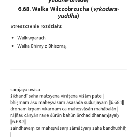
6.68. Walka Wilczobrzucha (
vṛkodara-
yuddha
)
Streszczenie rozdziału:
Walkiwparach.
Walka Bhimy z Bhiszmą.
saṃjaya uvāca
śikhaṇḍī saha matsyena virāṭena viśāṃ pate |
bhīṣmam āśu maheṣvāsam āsasāda sudurjayam ||6.68.1||
droṇaṃ kṛpaṃ vikarṇaṃ ca maheṣvāsān mahābalān |
rājñaś cānyān raṇe śūrān bahūn ārchad dhanaṃjayaḥ
||6.68.2||
saindhavaṃ ca maheṣvāsaṃ sāmātyaṃ saha bandhubhiḥ
|