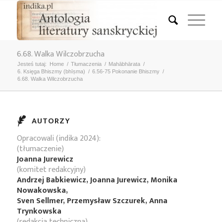
6.68. Walka Wilczobrzucha
Jesteś tutaj:
Home
/
Tłumaczenia
/
Mahābhārata
/
6. Księga Bhiszmy (bhīṣma)
/
6.56-75 Pokonanie Bhiszmy
/
6.68. Walka Wilczobrzucha
AUTORZY
Opracowali (indika 2024):
(tłumaczenie)
Joanna Jurewicz
(komitet redakcyjny)
Andrzej Babkiewicz, Joanna Jurewicz, Monika
Nowakowska,
Sven Sellmer, Przemysław Szczurek, Anna
Trynkowska
(redakcja techniczna)