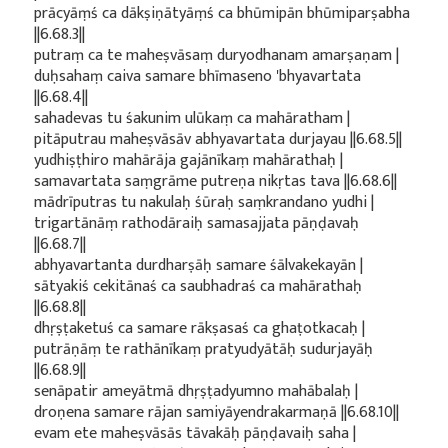
prācyāṃś ca dākṣiṇātyāṃś ca bhūmipān bhūmiparṣabha
||6.68.3||
putraṃ ca te maheṣvāsaṃ duryodhanam amarṣaṇam |
duḥsahaṃ caiva samare bhīmaseno 'bhyavartata
||6.68.4||
sahadevas tu śakunim ulūkaṃ ca mahāratham |
pitāputrau maheṣvāsāv abhyavartata durjayau ||6.68.5||
yudhiṣṭhiro mahārāja gajānīkaṃ mahārathaḥ |
samavartata saṃgrāme putreṇa nikṛtas tava ||6.68.6||
mādrīputras tu nakulaḥ śūraḥ saṃkrandano yudhi |
trigartānāṃ rathodāraiḥ samasajjata pāṇḍavaḥ
||6.68.7||
abhyavartanta durdharṣāḥ samare śālvakekayān |
sātyakiś cekitānaś ca saubhadraś ca mahārathaḥ
||6.68.8||
dhṛṣṭaketuś ca samare rākṣasaś ca ghaṭotkacaḥ |
putrāṇāṃ te rathānīkaṃ pratyudyātāḥ sudurjayāḥ
||6.68.9||
senāpatir ameyātmā dhṛṣṭadyumno mahābalaḥ |
droṇena samare rājan samiyāyendrakarmaṇā ||6.68.10||
evam ete maheṣvāsās tāvakāḥ pāṇḍavaiḥ saha |