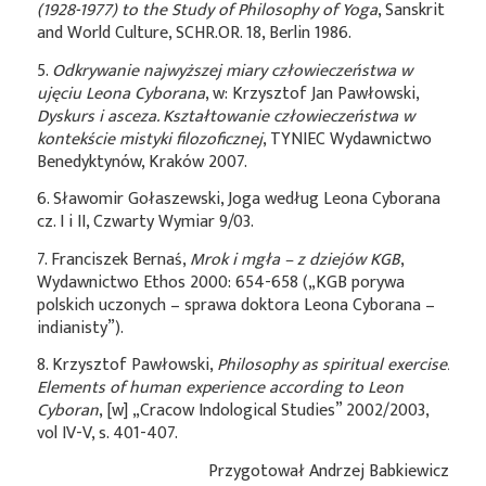
(1928-1977) to the Study of Philosophy of Yoga
, Sanskrit
and World Culture, SCHR.OR. 18, Berlin 1986.
5.
Odkrywanie najwyższej miary człowieczeństwa w
ujęciu Leona Cyborana
, w: Krzysztof Jan Pawłowski,
Dyskurs i asceza. Kształtowanie człowieczeństwa w
kontekście mistyki filozoficznej
, TYNIEC Wydawnictwo
Benedyktynów, Kraków 2007.
6. Sławomir Gołaszewski, Joga według Leona Cyborana
cz. I i II, Czwarty Wymiar 9/03.
7. Franciszek Bernaś,
Mrok i mgła – z dziejów KGB
,
Wydawnictwo Ethos 2000: 654-658 („KGB porywa
polskich uczonych – sprawa doktora Leona Cyborana –
indianisty”).
8. Krzysztof Pawłowski,
Philosophy as spiritual exercise.
Elements of human experience according to Leon
Cyboran
, [w] „Cracow Indological Studies” 2002/2003,
vol IV-V, s. 401-407.
Przygotował Andrzej Babkiewicz