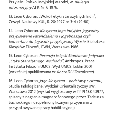
Przyjaźni Polsko-Indyjskiej w Łodzi, w:
Biuletyn
informacyjny
ATK Nr. 6 1976.
13. Leon Cyboran. „Wokół etyki starożytnych Indii”,
Zeszyt Naukowy KUL, R. 20: 1977 nr 3-4 (79-80).
14. Leon Cyboran.
Klasyczna joga indyjska. Jogasutry
przypisywane Patańdżalemu i Jogabhaszja czyli
komentarz do Jogasutr przypisywany Wjasie
, Biblioteka
Klasyków Filozofii, PWN, Warszawa 1986.
15. Leon Cyboran,
Recenzja książki Stanisława Jedynaka
„Etyka Starożytnego Wschodu”
, Anthropos. Prace
Instytutu Filozofii UMCS, Wyd. UMCS, Lublin 2001
(wcześniej opublikowana w:
Roczniki Filozoficzne
).
16. Leon Cyboran,
Joga klasyczna – podstawy systemu
,
Studia Indologiczne, Wydział Orientalistyczny UW,
Warszawa 2012 (wykład wygłoszony w TPPI 13.04.1977,
spisany z nagrania magnetofonowego przez Tadeusza
Suchockiego i uzupełniony licznymi przypisami z
przygotowywanej pracy habilitacyjnej).