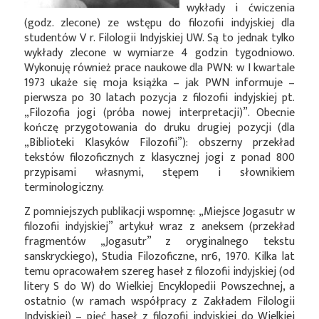
wykłady i ćwiczenia
(godz. zlecone) ze wstępu do filozofii indyjskiej dla
studentów V r. Filologii Indyjskiej UW. Są to jednak tylko
wykłady zlecone w wymiarze 4 godzin tygodniowo.
Wykonuję również prace naukowe dla PWN: w I kwartale
1973 ukaże się moja książka – jak PWN informuje –
pierwsza po 30 latach pozycja z filozofii indyjskiej pt.
„Filozofia jogi (próba nowej interpretacji)”. Obecnie
kończę przygotowania do druku drugiej pozycji (dla
„Biblioteki Klasyków Filozofii”): obszerny przekład
tekstów filozoficznych z klasycznej jogi z ponad 800
przypisami własnymi, stępem i słownikiem
terminologiczny.
Z pomniejszych publikacji wspomnę: „Miejsce Jogasutr w
filozofii indyjskiej” artykuł wraz z aneksem (przekład
fragmentów „Jogasutr” z oryginalnego tekstu
sanskryckiego), Studia Filozoficzne, nr6, 1970. Kilka lat
temu opracowałem szereg haseł z filozofii indyjskiej (od
litery S do W) do Wielkiej Encyklopedii Powszechnej, a
ostatnio (w ramach współpracy z Zakładem Filologii
Indyjskiej) – pięć haseł z filozofii indyjskiej do Wielkiej