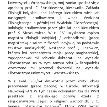
Uniwersytetu Wrocławskiego, mój zamiar spotkał się z
aprobatą prof. E. Słuszkiewicza, kierownika Zakładu
Filologii Indyjskiej, pod którego kierunkiem wiele lat
następnych studiowałem i władz Wydziału
Filologicznego, a później też Wydziału Filozoficznego).
Indologię studiowałem przez pięć lat pod kierunkiem
prof. S. Słuszkiewicza. W r. 1963 uzyskałem dyplom
magistra filologii indyjskiej / orientalistyki (pracę
magisterską pisałem z filozofii indyjskiej na podstawie
tekstów sanskryckich). Następnie prof. J. Legowicz,
którym był recenzentem mojej pracy magisterskiej,
zaproponował mi robienie doktoratu na Wydziale
Filozoficznym UW. W tym samym roku (w listopadzie)
otworzono mi przewód doktorski na Wydziale
Filozoficznym Uniwersytetu Warszawskiego.
W r. akad. 1963/64 dwukrotnie przez krótki okres
pracowałem (prace zlecone) w Ośrodku Informacji
Naukowej PAN. W tym czasie dokonałem też dla PWN
przekładu z angielskiego połowy dzieła z
religioznawstwa (części o religiach wschodnich) E. O.
Jamesa „Starożytni bogowie”, którą PWN wydał