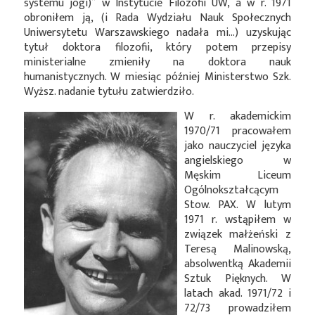
systemu jogi)” w Instytucie Filozofii UW, a w r. 1971
obroniłem ją, (i Rada Wydziału Nauk Społecznych
Uniwersytetu Warszawskiego nadała mi…) uzyskując
tytuł doktora filozofii, który potem przepisy
ministerialne zmieniły na doktora nauk
humanistycznych. W miesiąc później Ministerstwo Szk.
Wyższ. nadanie tytułu zatwierdziło.
W r. akademickim
1970/71 pracowałem
jako nauczyciel języka
angielskiego w
Męskim Liceum
Ogólnokształcącym
Stow. PAX. W lutym
1971 r. wstąpiłem w
związek małżeński z
Teresą Malinowską,
absolwentką Akademii
Sztuk Pięknych. W
latach akad. 1971/72 i
72/73 prowadziłem