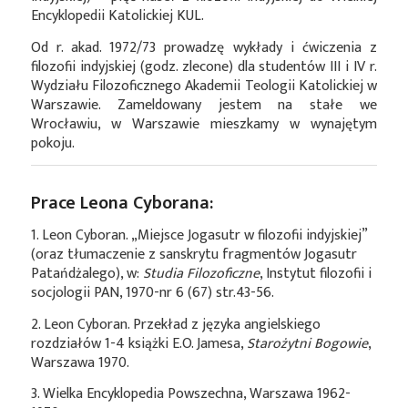
Encyklopedii Katolickiej KUL.
Od r. akad. 1972/73 prowadzę wykłady i ćwiczenia z
filozofii indyjskiej (godz. zlecone) dla studentów III i IV r.
Wydziału Filozoficznego Akademii Teologii Katolickiej w
Warszawie. Zameldowany jestem na stałe we
Wrocławiu, w Warszawie mieszkamy w wynajętym
pokoju.
Prace Leona Cyborana:
1. Leon Cyboran. „Miejsce Jogasutr w filozofii indyjskiej”
(oraz tłumaczenie z sanskrytu fragmentów Jogasutr
Patańdżalego), w:
Studia Filozoficzne
, Instytut filozofii i
socjologii PAN, 1970-nr 6 (67) str.43-56.
2. Leon Cyboran. Przekład z języka angielskiego
rozdziałów 1-4 książki E.O. Jamesa,
Starożytni Bogowie
,
Warszawa 1970.
3. Wielka Encyklopedia Powszechna, Warszawa 1962-