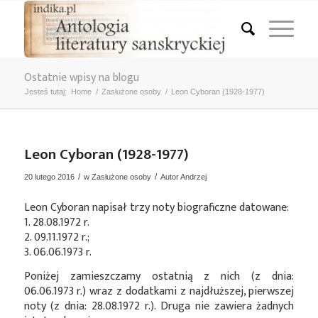
Ostatnie wpisy na blogu
Jesteś tutaj:
Home
/
Zasłużone osoby
/
Leon Cyboran (1928-1977)
Leon Cyboran (1928-1977)
/
/
20 lutego 2016
w
Zasłużone osoby
Autor
Andrzej
Leon Cyboran napisał trzy noty biograficzne datowane:
1. 28.08.1972 r.
2. 09.11.1972 r.;
3. 06.06.1973 r.
Poniżej zamieszczamy ostatnią z nich (z dnia:
06.06.1973 r.) wraz z dodatkami z najdłuższej, pierwszej
noty (z dnia: 28.08.1972 r.). Druga nie zawiera żadnych