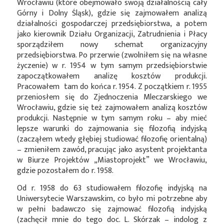
Wrocławiu (które obejmowało swoją działalnością cały
Górny i Dolny Śląsk), gdzie się zajmowałem analizą
działalności gospodarczej przedsiębiorstwa, a potem
jako kierownik Działu Organizacji, Zatrudnienia i Płacy
sporządziłem nowy schemat organizacyjny
przedsiębiorstwa. Po przerwie (zwolniłem się na własne
życzenie) w r. 1954 w tym samym przedsiębiorstwie
zapoczątkowałem analizę kosztów produkcji.
Pracowałem tam do końca r. 1954. Z początkiem r. 1955
przeniosłem się do Zjednoczenia Mleczarskiego we
Wrocławiu, gdzie się też zajmowałem analizą kosztów
produkcji. Następnie w tym samym roku – aby mieć
lepsze warunki do zajmowania się filozofią indyjską
(zacząłem wtedy głębiej studiować filozofię orientalną)
– zmieniłem zawód, pracując jako asystent projektanta
w Biurze Projektów „Miastoprojekt” we Wrocławiu,
gdzie pozostałem do r. 1958.
Od r. 1958 do 63 studiowałem filozofię indyjską na
Uniwersytecie Warszawskim, co było mi potrzebne aby
w pełni badawczo się zajmować filozofią indyjską
(zachęcił mnie do tego doc. L. Skórzak – indolog z