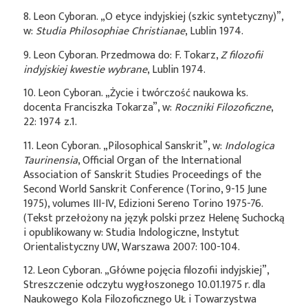
8. Leon Cyboran. „O etyce indyjskiej (szkic syntetyczny)”,
w:
Studia Philosophiae Christianae
, Lublin 1974.
9. Leon Cyboran. Przedmowa do: F. Tokarz,
Z filozofii
indyjskiej kwestie wybrane
, Lublin 1974.
10. Leon Cyboran. „Życie i twórczość naukowa ks.
docenta Franciszka Tokarza”, w:
Roczniki Filozoficzne
,
22: 1974 z.1.
11. Leon Cyboran. „Pilosophical Sanskrit”, w:
Indologica
Taurinensia
, Official Organ of the International
Association of Sanskrit Studies Proceedings of the
Second World Sanskrit Conference (Torino, 9-15 June
1975), volumes III-IV, Edizioni Sereno Torino 1975-76.
(Tekst przełożony na język polski przez Helenę Suchocką
i opublikowany w: Studia Indologiczne, Instytut
Orientalistyczny UW, Warszawa 2007: 100-104.
12. Leon Cyboran. „Główne pojęcia filozofii indyjskiej”,
Streszczenie odczytu wygłoszonego 10.01.1975 r. dla
Naukowego Kola Filozoficznego UŁ i Towarzystwa