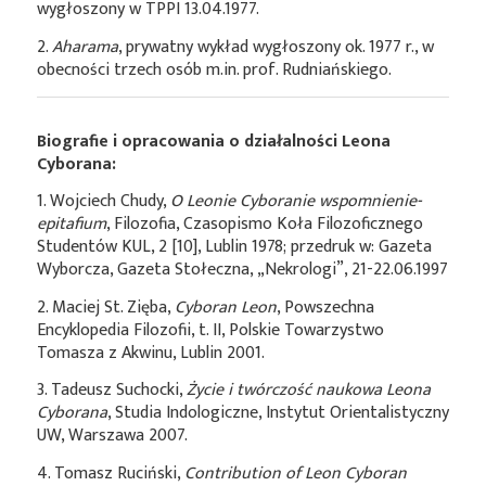
wygłoszony w TPPI 13.04.1977.
2.
Aharama
, prywatny wykład wygłoszony ok. 1977 r., w
obecności trzech osób m.in. prof. Rudniańskiego.
Biografie i opracowania o działalności Leona
Cyborana:
1. Wojciech Chudy,
O Leonie Cyboranie wspomnienie-
epitafium
, Filozofia, Czasopismo Koła Filozoficznego
Studentów KUL, 2 [10], Lublin 1978; przedruk w: Gazeta
Wyborcza, Gazeta Stołeczna, „Nekrologi”, 21-22.06.1997
2. Maciej St. Zięba,
Cyboran Leon
, Powszechna
Encyklopedia Filozofii, t. II, Polskie Towarzystwo
Tomasza z Akwinu, Lublin 2001.
3. Tadeusz Suchocki,
Życie i twórczość naukowa Leona
Cyborana
, Studia Indologiczne, Instytut Orientalistyczny
UW, Warszawa 2007.
4. Tomasz Ruciński,
Contribution of Leon Cyboran