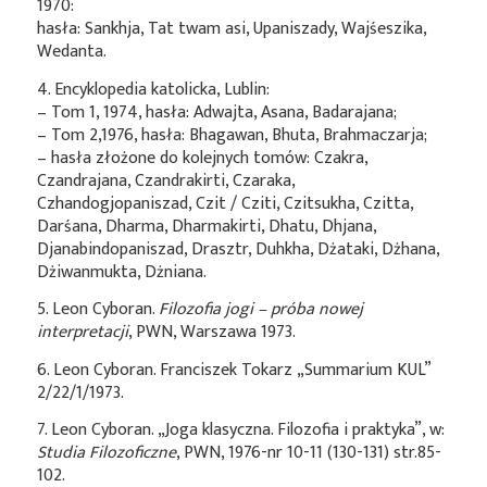
1970:
hasła: Sankhja, Tat twam asi, Upaniszady, Wajśeszika,
Wedanta.
4. Encyklopedia katolicka, Lublin:
– Tom 1, 1974, hasła: Adwajta, Asana, Badarajana;
– Tom 2,1976, hasła: Bhagawan, Bhuta, Brahmaczarja;
– hasła złożone do kolejnych tomów: Czakra,
Czandrajana, Czandrakirti, Czaraka,
Czhandogjopaniszad, Czit / Cziti, Czitsukha, Czitta,
Darśana, Dharma, Dharmakirti, Dhatu, Dhjana,
Djanabindopaniszad, Drasztr, Duhkha, Dżataki, Dżhana,
Dżiwanmukta, Dżniana.
5. Leon Cyboran.
Filozofia jogi – próba nowej
interpretacji
, PWN, Warszawa 1973.
6. Leon Cyboran. Franciszek Tokarz „Summarium KUL”
2/22/1/1973.
7. Leon Cyboran. „Joga klasyczna. Filozofia i praktyka”, w:
Studia Filozoficzne
, PWN, 1976-nr 10-11 (130-131) str.85-
102.