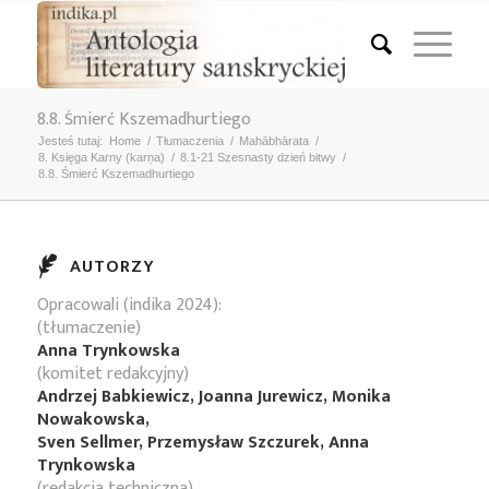
8.8. Śmierć Kszemadhurtiego
Jesteś tutaj:
Home
/
Tłumaczenia
/
Mahābhārata
/
8. Księga Karny (karṇa)
/
8.1-21 Szesnasty dzień bitwy
/
8.8. Śmierć Kszemadhurtiego
AUTORZY
Opracowali (indika 2024):
(tłumaczenie)
Anna Trynkowska
(komitet redakcyjny)
Andrzej Babkiewicz, Joanna Jurewicz, Monika
Nowakowska,
Sven Sellmer, Przemysław Szczurek, Anna
Trynkowska
(redakcja techniczna)