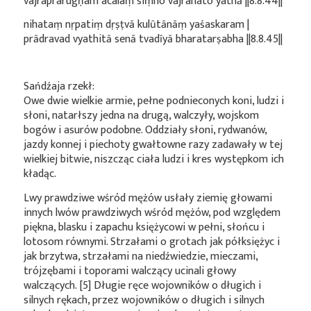
vajraprarugṇam acalaṃ siṃho vajrahato yathā ||8.8.44||
nihataṃ nṛpatiṃ dṛṣṭvā kulūtānāṃ yaśaskaram |
prādravad vyathitā senā tvadīyā bharatarṣabha ||8.8.45||
Sańdźaja rzekł:
Owe dwie wielkie armie, pełne podnieconych koni, ludzi i
słoni, natarłszy jedna na drugą, walczyły, wojskom
bogów i asurów podobne. Oddziały słoni, rydwanów,
jazdy konnej i piechoty gwałtowne razy zadawały w tej
wielkiej bitwie, niszcząc ciała ludzi i kres występkom ich
kładąc.
Lwy prawdziwe wśród mężów usłały ziemię głowami
innych lwów prawdziwych wśród mężów, pod względem
piękna, blasku i zapachu księżycowi w pełni, słońcu i
lotosom równymi. Strzałami o grotach jak półksiężyc i
jak brzytwa, strzałami na niedźwiedzie, mieczami,
trójzębami i toporami walczący ucinali głowy
walczących. [5] Długie ręce wojowników o długich i
silnych rękach, przez wojowników o długich i silnych