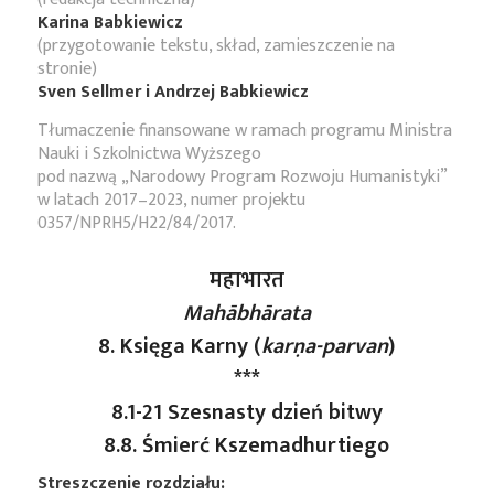
Karina Babkiewicz
(przygotowanie tekstu, skład, zamieszczenie na
stronie)
Sven Sellmer i Andrzej Babkiewicz
Tłumaczenie finansowane w ramach programu Ministra
Nauki i Szkolnictwa Wyższego
pod nazwą „Narodowy Program Rozwoju Humanistyki”
w latach 2017–2023, numer projektu
0357/NPRH5/H22/84/2017.
महाभारत
Mahābhārata
8. Księga Karny (
karṇa
-parvan
)
***
8.1-21 Szesnasty dzień bitwy
8.8. Śmierć Kszemadhurtiego
Streszczenie rozdziału: