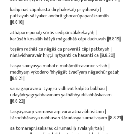
kalāpinaś cāpahastā dīrghakeśāḥ priyāhavāḥ |
pattayaḥ sātyaker andhrā ghorarūpaparākramāḥ
||8.8.18||
athāpare punaḥ śūrāś cedipāñcālakekayāḥ |
karūṣāḥ kosalāḥ kāśyā māgadhāś cāpi dudruvuḥ ||8.8.19||
teṣāṃ rathāś ca nāgāś ca pravarāś cāpi pattayaḥ |
nānāvidharavair hṛṣṭā nṛtyanti ca hasanti ca ||8.8.20||
tasya sainyasya mahato mahāmātravarair vṛtaḥ |
madhyaṃ vṛkodaro 'bhyāgāt tvadīyaṃ nāgadhūrgataḥ
||8.8.21||
sa nāgapravaro 'tyugro vidhivat kalpito babhau |
udayādryagryabhavanaṃ yathābhyuditabhāskaram
||8.8.22||
tasyāyasaṃ varmavaraṃ vararatnavibhūṣitam |
tārodbhāsasya nabhasaḥ śāradasya samatviṣam ||8.8.23||
sa tomaraprāsakaraś cārumauliḥ svalaṃkṛtaḥ |