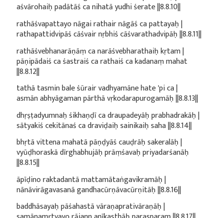
aśvārohaiḥ padātāś ca nihatā yudhi śerate ||8.8.10||
rathāśvapattayo nāgai rathair nāgāś ca pattayaḥ |
rathapattidvipāś cāśvair nṛbhiś cāśvarathadvipāḥ ||8.8.11||
rathāśvebhanarāṇāṃ ca narāśvebharathaiḥ kṛtam |
pāṇipādaiś ca śastraiś ca rathaiś ca kadanaṃ mahat
||8.8.12||
tathā tasmin bale śūrair vadhyamāne hate 'pi ca |
asmān abhyāgaman pārthā vṛkodarapurogamāḥ ||8.8.13||
dhṛṣṭadyumnaḥ śikhaṇḍī ca draupadeyāḥ prabhadrakāḥ |
sātyakiś cekitānaś ca draviḍaiḥ sainikaiḥ saha ||8.8.14||
bhṛtā vittena mahatā pāṇḍyāś cauḍrāḥ sakeralāḥ |
vyūḍhoraskā dīrghabhujāḥ prāṃśavaḥ priyadarśanāḥ
||8.8.15||
āpīḍino raktadantā mattamātaṅgavikramāḥ |
nānāvirāgavasanā gandhacūrṇāvacūrṇitāḥ ||8.8.16||
baddhāsayaḥ pāśahastā vāraṇaprativāraṇāḥ |
samānamṛtyavo rājann anīkasthāḥ parasparam ||8.8.17||