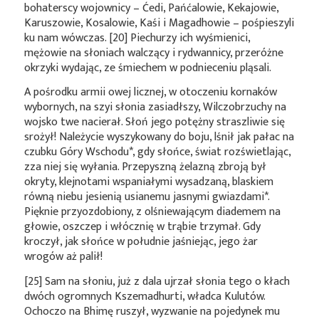
bohaterscy wojownicy – Ćedi, Pańćalowie, Kekajowie,
Karuszowie, Kosalowie, Kaśi i Magadhowie – pośpieszyli
ku nam wówczas. [20] Piechurzy ich wyśmienici,
mężowie na słoniach walczący i rydwannicy, przeróżne
okrzyki wydając, ze śmiechem w podnieceniu pląsali.
A pośrodku armii owej licznej, w otoczeniu kornaków
wybornych, na szyi słonia zasiadłszy, Wilczobrzuchy na
wojsko twe nacierał. Słoń jego potężny straszliwie się
srożył! Należycie wyszykowany do boju, lśnił jak pałac na
czubku Góry
Wschodu*
, gdy słońce, świat rozświetlając,
zza niej się wyłania. Przepyszną żelazną zbroją był
okryty, klejnotami wspaniałymi wysadzaną, blaskiem
równą niebu jesienią usianemu jasnymi
gwiazdami*
.
Pięknie przyozdobiony, z olśniewającym diademem na
głowie, oszczep i włócznię w trąbie trzymał. Gdy
kroczył, jak słońce w południe jaśniejąc, jego żar
wrogów aż palił!
[25] Sam na słoniu, już z dala ujrzał słonia tego o kłach
dwóch ogromnych Kszemadhurti, władca Kulutów.
Ochoczo na Bhimę ruszył, wyzwanie na pojedynek mu