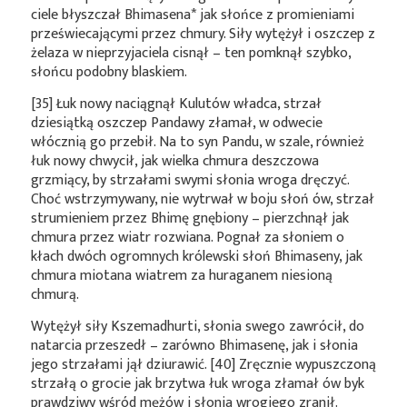
ciele błyszczał
Bhimasena*
jak słońce z promieniami
przeświecającymi przez chmury. Siły wytężył i oszczep z
żelaza w nieprzyjaciela cisnął – ten pomknął szybko,
słońcu podobny blaskiem.
[35] Łuk nowy naciągnął Kulutów władca, strzał
dziesiątką oszczep Pandawy złamał, w odwecie
włócznią go przebił. Na to syn Pandu, w szale, również
łuk nowy chwycił, jak wielka chmura deszczowa
grzmiący, by strzałami swymi słonia wroga dręczyć.
Choć wstrzymywany, nie wytrwał w boju słoń ów, strzał
strumieniem przez Bhimę gnębiony – pierzchnął jak
chmura przez wiatr rozwiana. Pognał za słoniem o
kłach dwóch ogromnych królewski słoń Bhimaseny, jak
chmura miotana wiatrem za huraganem niesioną
chmurą.
Wytężył siły Kszemadhurti, słonia swego zawrócił, do
natarcia przeszedł – zarówno Bhimasenę, jak i słonia
jego strzałami jął dziurawić. [40] Zręcznie wypuszczoną
strzałą o grocie jak brzytwa łuk wroga złamał ów byk
prawdziwy wśród mężów i słonia wrogiego zranił.