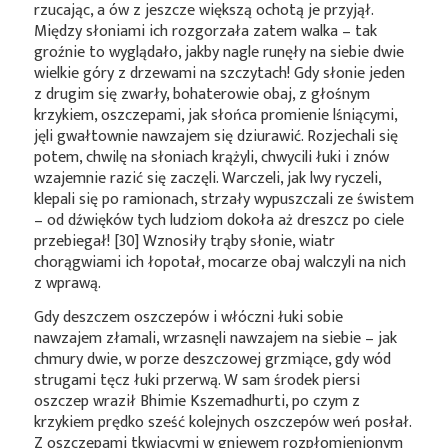
rzucając, a ów z jeszcze większą ochotą je przyjął.
Między słoniami ich rozgorzała zatem walka – tak
groźnie to wyglądało, jakby nagle runęły na siebie dwie
wielkie góry z drzewami na szczytach! Gdy słonie jeden
z drugim się zwarły, bohaterowie obaj, z głośnym
krzykiem, oszczepami, jak słońca promienie lśniącymi,
jęli gwałtownie nawzajem się dziurawić. Rozjechali się
potem, chwilę na słoniach krążyli, chwycili łuki i znów
wzajemnie razić się zaczęli. Warczeli, jak lwy ryczeli,
klepali się po ramionach, strzały wypuszczali ze świstem
– od dźwięków tych ludziom dokoła aż dreszcz po ciele
przebiegał! [30] Wznosiły trąby słonie, wiatr
chorągwiami ich łopotał, mocarze obaj walczyli na nich
z wprawą.
Gdy deszczem oszczepów i włóczni łuki sobie
nawzajem złamali, wrzasnęli nawzajem na siebie – jak
chmury dwie, w porze deszczowej grzmiące, gdy wód
strugami tęcz łuki przerwą. W sam środek piersi
oszczep wraził Bhimie Kszemadhurti, po czym z
krzykiem prędko sześć kolejnych oszczepów weń posłał.
Z oszczepami tkwiącymi w gniewem rozpłomienionym