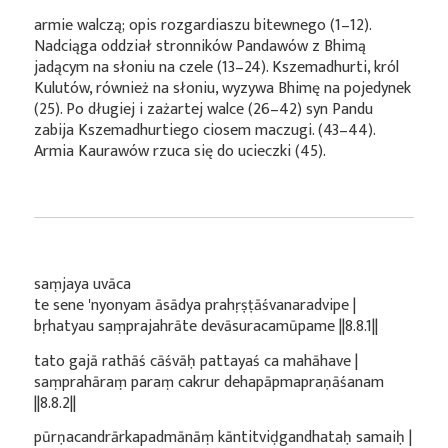
armie walczą; opis rozgardiaszu bitewnego (1–12).
Nadciąga oddział stronników Pandawów z Bhimą
jadącym na słoniu na czele (13–24). Kszemadhurti, król
Kulutów, również na słoniu, wyzywa Bhimę na pojedynek
(25). Po długiej i zażartej walce (26–42) syn Pandu
zabija Kszemadhurtiego ciosem maczugi. (43–44).
Armia Kaurawów rzuca się do ucieczki (45).
saṃjaya uvāca
te sene 'nyonyam āsādya prahṛṣṭāśvanaradvipe |
bṛhatyau saṃprajahrāte devāsuracamūpame ||8.8.1||
tato gajā rathāś cāśvāḥ pattayaś ca mahāhave |
saṃprahāraṃ paraṃ cakrur dehapāpmapraṇāśanam
||8.8.2||
pūrṇacandrārkapadmānāṃ kāntitviḍgandhataḥ samaiḥ |