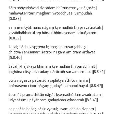
tām abhyadhāvad dviradaṃ bhīmasenasya nāgarāṭ |
mahāvāteritaṃ meghaṃ vātoddhūta ivāmbudaḥ
||8.8.38||
saṃnivartyātmano nāgaṃ kṣemadhūrtiḥ prayatnataḥ |
vivyādhābhidrutaṃ bāṇair bhīmasenaṃ sakuñjaram
||8.8.39||
tataḥ sādhuvisṛṣṭena kṣureṇa puruṣarṣabhaḥ |
chittvā śarāsanaṃ śatror nāgam āmitram ārdayat
||8.8.40||
tataḥ khajākayā bhīmaṃ kṣemadhūrtiḥ parābhinat |
jaghāna cāsya dviradaṃ nārācaiḥ sarvamarmasu ||8.8.41||
purā nāgasya patanād avaplutya sthito mahīm |
bhīmaseno ripor nāgaṃ gadayā samapothayat ||8.8.42||
tasmāt pramathitān nāgāt kṣemadhūrtim avadrutam |
udyatāsim upāyāntaṃ gadayāhan vṛkodaraḥ ||8.8.43||
sa papāta hataḥ sāsir vyasuḥ svam abhito dvipam |