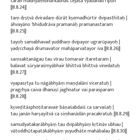
caran madhyaṃdinārkābhas tejasā vyadahad ripūn
||8.8.24||
taṃ dṛṣṭvā dviradaṃ dūrāt kṣemadhūrtir dvipasthitaḥ |
āhvayāno 'bhidudrāva pramanāḥ pramanastaram
||8.8.25||
tayoḥ samabhavad yuddhaṃ dvipayor ugrarūpayoḥ |
yadṛcchayā drumavator mahāparvatayor iva ||8.8.26||
saṃsaktanāgau tau vīrau tomarair itaretaram |
balavat sūryaraśmyābhair bhittvā bhittvā vinedatuḥ
||8.8.27||
vyapasṛtya tu nāgābhyāṃ maṇḍalāni viceratuḥ |
pragṛhya caiva dhanuṣī jaghnatur vai parasparam
||8.8.28||
kṣveḍitāsphoṭitaravair bāṇaśabdaiś ca sarvaśaḥ |
tau janān harṣayitvā ca siṃhanādān pracakratuḥ ||8.8.29||
samudyatakarābhyāṃ tau dvipābhyāṃ kṛtināv ubhau |
vātoddhūtapatākābhyāṃ yuyudhāte mahābalau ||8.8.30||