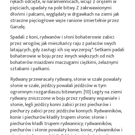
rękach odcięte, w naramiennicach, wciąż z orężem w
pięściach, upadały na pole bitwy. Z zakrwawionymi
dłońmi i palcami, wyglądały w drgawkach na ziemi jak
straszne pięciogłowe węże ranione śmiertelnie przez
Garudę.
Spadali z koni, rydwanów i słoni bohaterowie zabici
przez wrogów, jak mieszkańcy raju z pałaców swych
latających, gdy zasługi ich się
wyczerpią*
. Setkami padali
bohaterowie w boju przez innych większych od nich
bohaterów miażdżeni maczugami ciężkimi, żelaznymi
sztabami i pałkami.
Rydwany przewracały rydwany, słonie w szale powalały
słonie w szale, jeźdźcy powalali jeźdźców w tym
ogromnym rozgardiaszu bitewnym. [10] Legły na ziemi
rydwany zniszczone w boju przez rydwany wspaniałe i
słonie, legli jeźdźcy konni zabici przez piechurów i
piechurzy zabici przez jeźdźców konnych. Rydwanników,
konie i piechurów kładły trupem słonie; słonie i
piechurów kładli trupem rydwannicy; rydwanników,
piechurów i słonie powalały konie; konie, rydwanników i