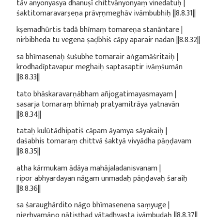
tāv anyonyasya dhanuṣī chittvānyonyaṃ vinedatuḥ |
śaktitomaravarṣeṇa prāvṛṇmeghāv ivāmbubhiḥ ||8.8.31||
kṣemadhūrtis tadā bhīmaṃ tomareṇa stanāntare |
nirbibheda tu vegena ṣaḍbhiś cāpy aparair nadan ||8.8.32||
sa bhīmasenaḥ śuśubhe tomarair aṅgamāśritaiḥ |
krodhadīptavapur meghaiḥ saptasaptir ivāṃśumān
||8.8.33||
tato bhāskaravarṇābham añjogatimayasmayam |
sasarja tomaraṃ bhīmaḥ pratyamitrāya yatnavān
||8.8.34||
tataḥ kulūtādhipatiś cāpam āyamya sāyakaiḥ |
daśabhis tomaraṃ chittvā śaktyā vivyādha pāṇḍavam
||8.8.35||
atha kārmukam ādāya mahājaladanisvanam |
ripor abhyardayan nāgam unmadaḥ pāṇḍavaḥ śaraiḥ
||8.8.36||
sa śaraughārdito nāgo bhīmasenena saṃyuge |
nigṛhyamāṇo nātiṣṭhad vātadhvasta ivāmbudaḥ ||8.8.37||