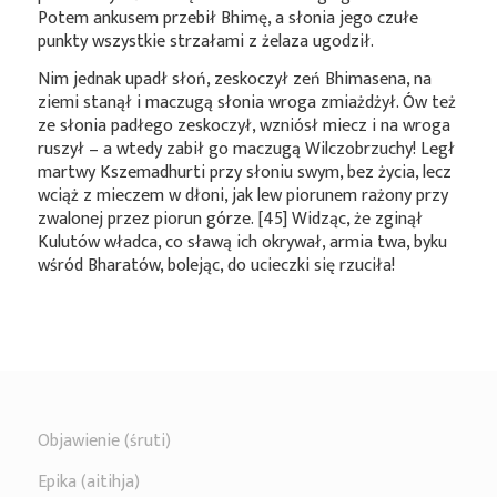
Potem ankusem przebił Bhimę, a słonia jego czułe
punkty wszystkie strzałami z żelaza ugodził.
Nim jednak upadł słoń, zeskoczył zeń Bhimasena, na
ziemi stanął i maczugą słonia wroga zmiażdżył. Ów też
ze słonia padłego zeskoczył, wzniósł miecz i na wroga
ruszył – a wtedy zabił go maczugą Wilczobrzuchy! Legł
martwy Kszemadhurti przy słoniu swym, bez życia, lecz
wciąż z mieczem w dłoni, jak lew piorunem rażony przy
zwalonej przez piorun górze. [45] Widząc, że zginął
Kulutów władca, co sławą ich okrywał, armia twa, byku
wśród Bharatów, bolejąc, do ucieczki się rzuciła!
Objawienie (śruti)
Epika (aitihja)