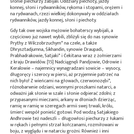
słonie piechurzy zabijali. Oddziały piechoty, jazdy
konnej, słoni i rydwanników, rękoma i stopami, orężem i
na rydwanach, rzezi wielkiej dokonywały w oddziałach
rydwanników, jazdy konnej, słoni i piechoty.
Gdy tak owe wojska mężowie bohaterscy wybijali, a
częściowo już nawet wybili, zbliżyli się do nas synowie
Prythy z
Wilczobrzuchym*
na czele, a także
Dhrysztadjumna, Śikhandin, synowie Draupadi,
Prabhadrakowie,
Satjaki*
i Ćekitana wraz z żołnierzami
z kraju Drawidów. [15] Nadciągnęli Pandjowie, Odrowie i
Keralowie – najemnicy wynagradzani sowicie – wysocy,
długoręcy i szerocy w piersi, aż przyjemnie patrzeć na
nich było! Z wieńcami na głowach,
czerwonozębi*
,
różnobarwnie odziani, wonnymi proszkami natarci, a
odważni jak słonie w szale i słonie odpierać zdolni; z
przypasanymi mieczami, arkany w dłoniach dzierżąc,
ramię w ramię w szeregach armii swej trwali, królu,
śmierć wespół ponieść gotowi. Pod wodzą Satjakiego
Andhrowie też nadeszli – długowłosi piechurzy z łukami
w rękach i pełnymi strzał kołczanami, rozmiłowani w
boju, z wyglądu i w natarciu groźni. Również i inni