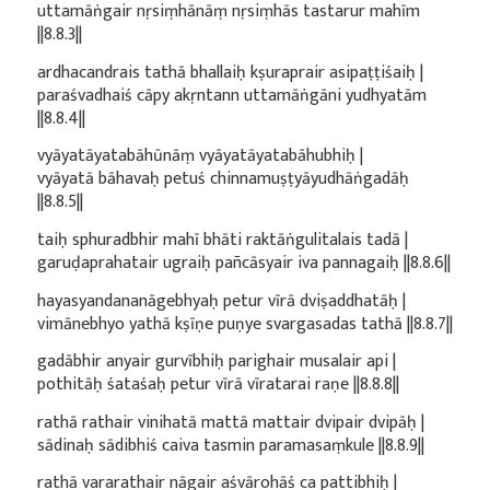
uttamāṅgair nṛsiṃhānāṃ nṛsiṃhās tastarur mahīm
||8.8.3||
ardhacandrais tathā bhallaiḥ kṣuraprair asipaṭṭiśaiḥ |
paraśvadhaiś cāpy akṛntann uttamāṅgāni yudhyatām
||8.8.4||
vyāyatāyatabāhūnāṃ vyāyatāyatabāhubhiḥ |
vyāyatā bāhavaḥ petuś chinnamuṣṭyāyudhāṅgadāḥ
||8.8.5||
taiḥ sphuradbhir mahī bhāti raktāṅgulitalais tadā |
garuḍaprahatair ugraiḥ pañcāsyair iva pannagaiḥ ||8.8.6||
hayasyandananāgebhyaḥ petur vīrā dviṣaddhatāḥ |
vimānebhyo yathā kṣīṇe puṇye svargasadas tathā ||8.8.7||
gadābhir anyair gurvībhiḥ parighair musalair api |
pothitāḥ śataśaḥ petur vīrā vīratarai raṇe ||8.8.8||
rathā rathair vinihatā mattā mattair dvipair dvipāḥ |
sādinaḥ sādibhiś caiva tasmin paramasaṃkule ||8.8.9||
rathā vararathair nāgair aśvārohāś ca pattibhiḥ |