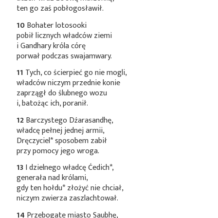
ten go zaś pobłogosławił.
10
Bohater lotosooki
pobił licznych władców ziemi
i Gandhary króla córę
porwał podczas swajamwary.
11
Tych, co ścierpieć go nie mogli,
władców niczym przednie konie
zaprzągł do ślubnego wozu
i, batożąc ich, poranił.
12
Barczystego Dźarasandhę,
władcę pełnej jednej armii,
Dręczyciel*
sposobem zabił
przy pomocy jego wroga.
13
I dzielnego władcę
Ćedich*
,
generała nad królami,
gdy ten
hołdu*
złożyć nie chciał,
niczym zwierza zaszlachtował.
14
Przebogate miasto Saubhę,