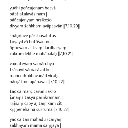
yudhi pañcajanaṃ hatvā
pātālatalavāsinam |
pāñcajanyaṃ hṛṣīkeśo
divyaṃ śaṅkham avāptavān ||7,10.20||
khāṇḍave pārthasahitas
toṣayitvā hutāśanam |
āgneyam astraṃ durdharṣaṃ
cakraṃ lebhe mahābalaḥ ||7,10.21||
vainateyaṃ samāruhya
trāsayitvāmarāvatīm |
mahendrabhavanād vīraḥ
pārijātam upānayat ||7,10.22||
tac ca marṣitavāñ śakro
jānaṃs tasya parākramam |
rājñāṃ cāpy ajitaṃ kaṃ cit
kṛṣṇeneha na śuśruma ||7,10.23||
yac ca tan mahad āścaryaṃ
sabhāyāṃ mama saṃjaya |