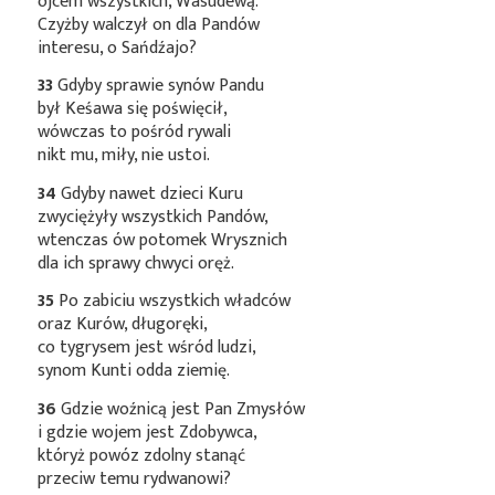
ojcem wszystkich, Wasudewą.
Czyżby walczył on dla Pandów
interesu, o Sańdźajo?
33
Gdyby sprawie synów Pandu
był Keśawa się poświęcił,
wówczas to pośród rywali
nikt mu, miły, nie ustoi.
34
Gdyby nawet dzieci Kuru
zwyciężyły wszystkich Pandów,
wtenczas ów potomek Wrysznich
dla ich sprawy chwyci oręż.
35
Po zabiciu wszystkich władców
oraz Kurów, długoręki,
co tygrysem jest wśród ludzi,
synom Kunti odda ziemię.
36
Gdzie woźnicą jest Pan Zmysłów
i gdzie wojem jest Zdobywca,
któryż powóz zdolny stanąć
przeciw temu rydwanowi?