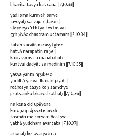
bhavitā tasya kaś cana ||7,10.33||
yadi sma kuravaḥ sarve
jayeyuḥ sarvapāṇḍavān |
vārṣṇeyo 'rthāya teṣāṃ vai
gṛhṇīyāc chastram uttamam ||7,10.34||
tataḥ sarvān naravyāghro
hatvā narapatīn raṇe |
kauravāṃś ca mahābāhuḥ
kuntyai dadyāt sa medinīm ||7,10.35||
yasya yantā hṛṣīkeśo
yoddhā yasya dhanaṃjayaḥ |
rathasya tasya kaḥ saṃkhye
pratyanīko bhaved rathaḥ ||7,10.36||
na kena cid upāyena
kurūṇāṃ dṛśyate jayaḥ |
tasmān me sarvam ācakṣva
yathā yuddham avartata ||7,10.37||
arjunaḥ keśavasyātmā