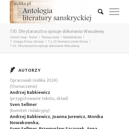
7.10. Dhrytarasztra opisuje dokonania Wasudewy
Jesteś tutaj:
Home
/
Tłumaczenia
/
Mahābhārata
/
7. Księga Drony (droṇa)
/
7.1-15 Namaszczenie Drony
/
7.10. Dhrytarasztra opisuje dokonania Wasudewy
AUTORZY
Opracowali (indika 2024):
(tłumaczenie)
Andrzej Babkiewicz
(przygotowanie tekstu, skład)
Sven Sellmer
(komitet redakcyjny)
Andrzej Babkiewicz, Joanna Jurewicz, Monika
Nowakowska,
Sven Sellmer, Przemysław Szczurek, Anna