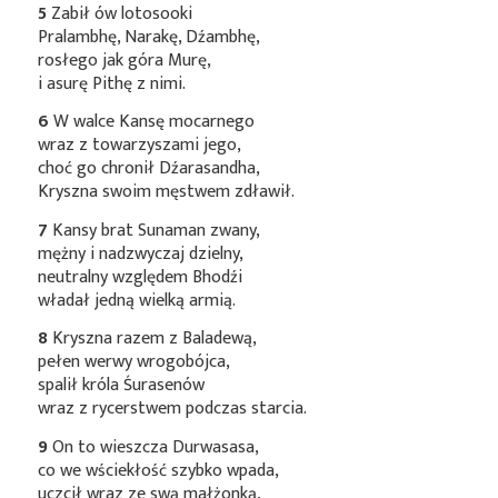
5
Zabił ów lotosooki
Pralambhę, Narakę, Dźambhę,
rosłego jak góra Murę,
i asurę Pithę z nimi.
6
W walce Kansę mocarnego
wraz z towarzyszami jego,
choć go chronił Dźarasandha,
Kryszna swoim męstwem zdławił.
7
Kansy brat Sunaman zwany,
mężny i nadzwyczaj dzielny,
neutralny względem Bhodźi
władał jedną wielką armią.
8
Kryszna razem z Baladewą,
pełen werwy wrogobójca,
spalił króla Śurasenów
wraz z rycerstwem podczas starcia.
9
On to wieszcza Durwasasa,
co we wściekłość szybko wpada,
uczcił wraz ze swą małżonką,