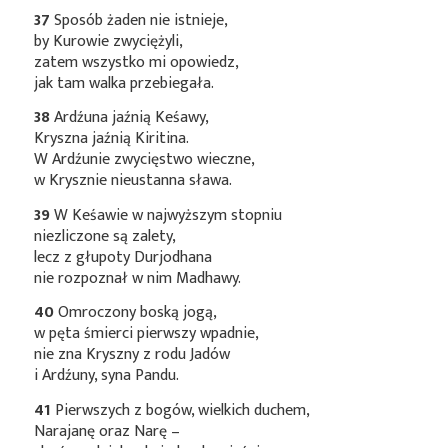
37
Sposób żaden nie istnieje,
by Kurowie zwyciężyli,
zatem wszystko mi opowiedz,
jak tam walka przebiegała.
38
Ardźuna jaźnią Keśawy,
Kryszna jaźnią Kiritina.
W Ardźunie zwycięstwo wieczne,
w Krysznie nieustanna sława.
39
W Keśawie w najwyższym stopniu
niezliczone są zalety,
lecz z głupoty Durjodhana
nie rozpoznał w nim Madhawy.
40
Omroczony boską jogą,
w pęta śmierci pierwszy wpadnie,
nie zna Kryszny z rodu Jadów
i Ardźuny, syna Pandu.
41
Pierwszych z bogów, wielkich duchem,
Narajanę oraz Narę –