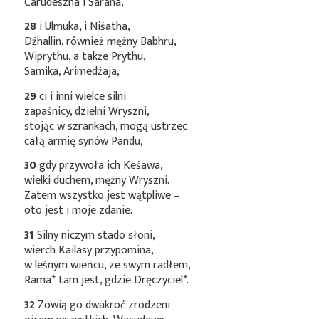
Ćarudeszna i Sarana,
28
i Ulmuka, i Niśatha,
Dźhallin, również mężny Babhru,
Wiprythu, a także Prythu,
Samika, Arimedźaja,
29
ci i inni wielce silni
zapaśnicy, dzielni Wryszni,
stojąc w szrankach, mogą ustrzec
całą armię synów Pandu,
30
gdy przywoła ich Keśawa,
wielki duchem, mężny Wryszni.
Zatem wszystko jest wątpliwe –
oto jest i moje zdanie.
31
Silny niczym stado słoni,
wierch Kailasy przypomina,
w leśnym wieńcu, ze swym radłem,
Rama*
tam jest, gdzie
Dręczyciel*
.
32
Zowią go dwakroć zrodzeni