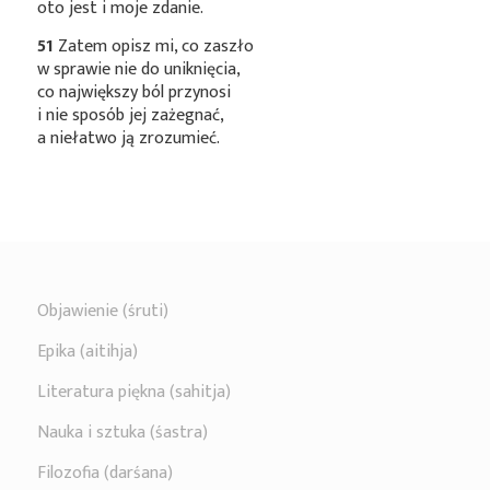
oto jest i moje zdanie.
51
Zatem opisz mi, co zaszło
w sprawie nie do uniknięcia,
co największy ból przynosi
i nie sposób jej zażegnać,
a niełatwo ją zrozumieć.
Objawienie (śruti)
Epika (aitihja)
Literatura piękna (sahitja)
Nauka i sztuka (śastra)
Filozofia (darśana)