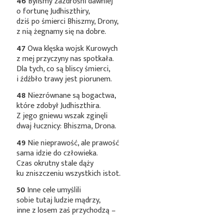
46
Byliśmy zazdrośni dawniej
o fortunę Judhiszthiry,
dziś po śmierci Bhiszmy, Drony,
z nią żegnamy się na dobre.
47
Owa klęska wojsk Kurowych
z mej przyczyny nas spotkała.
Dla tych, co są bliscy śmierci,
i źdźbło trawy jest piorunem.
48
Niezrównane są bogactwa,
które zdobył Judhiszthira.
Z jego gniewu wszak zginęli
dwaj łucznicy: Bhiszma, Drona.
49
Nie nieprawość, ale prawość
sama idzie do człowieka.
Czas okrutny stale dąży
ku zniszczeniu wszystkich istot.
50
Inne cele umyślili
sobie tutaj ludzie mądrzy,
inne z losem zaś przychodzą –