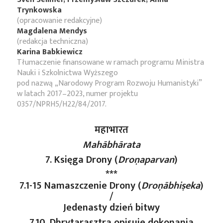
Trynkowska
(opracowanie redakcyjne)
Magdalena Mendys
(redakcja techniczna)
Karina Babkiewicz
Tłumaczenie finansowane w ramach programu Ministra
Nauki i Szkolnictwa Wyższego
pod nazwą „Narodowy Program Rozwoju Humanistyki”
w latach 2017–2023, numer projektu
0357/NPRH5/H22/84/2017.
महाभारत
Mahābhārata
7. Księga Drony (
Droṇaparvan
)
***
7.1-15 Namaszczenie Drony (
Droṇābhiṣeka
)
/
Jedenasty dzień bitwy
7.10. Dhrytarasztra opisuje dokonania