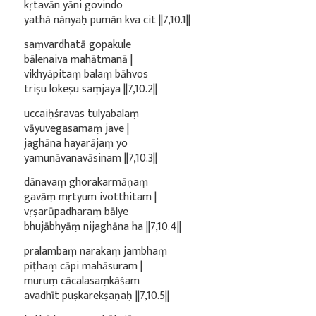
kṛtavān yāni govindo
yathā nānyaḥ pumān kva cit ||7,10.1||
saṃvardhatā gopakule
bālenaiva mahātmanā |
vikhyāpitaṃ balaṃ bāhvos
triṣu lokeṣu saṃjaya ||7,10.2||
uccaiḥśravas tulyabalaṃ
vāyuvegasamaṃ jave |
jaghāna hayarājaṃ yo
yamunāvanavāsinam ||7,10.3||
dānavaṃ ghorakarmāṇaṃ
gavāṃ mṛtyum ivotthitam |
vṛṣarūpadharaṃ bālye
bhujābhyāṃ nijaghāna ha ||7,10.4||
pralambaṃ narakaṃ jambhaṃ
pīṭhaṃ cāpi mahāsuram |
muruṃ cācalasaṃkāśam
avadhīt puṣkarekṣaṇaḥ ||7,10.5||