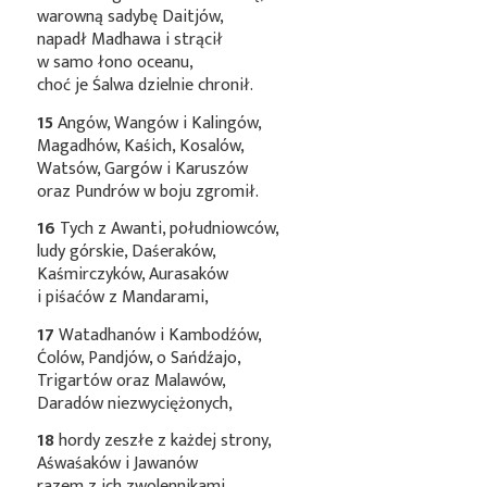
warowną sadybę Daitjów,
napadł Madhawa i strącił
w samo łono oceanu,
choć je Śalwa dzielnie chronił.
15
Angów, Wangów i Kalingów,
Magadhów, Kaśich, Kosalów,
Watsów, Gargów i Karuszów
oraz Pundrów w boju zgromił.
16
Tych z Awanti, południowców,
ludy górskie, Daśeraków,
Kaśmirczyków, Aurasaków
i piśaćów z Mandarami,
17
Watadhanów i Kambodźów,
Ćolów, Pandjów, o Sańdźajo,
Trigartów oraz Malawów,
Daradów niezwyciężonych,
18
hordy zeszłe z każdej strony,
Aśwaśaków i Jawanów
razem z ich zwolennikami