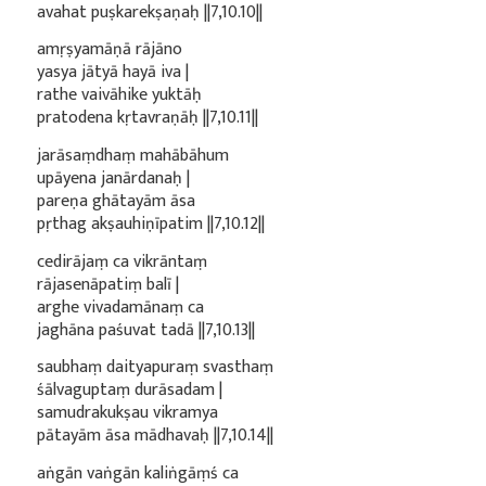
avahat puṣkarekṣaṇaḥ ||7,10.10||
amṛṣyamāṇā rājāno
yasya jātyā hayā iva |
rathe vaivāhike yuktāḥ
pratodena kṛtavraṇāḥ ||7,10.11||
jarāsaṃdhaṃ mahābāhum
upāyena janārdanaḥ |
pareṇa ghātayām āsa
pṛthag akṣauhiṇīpatim ||7,10.12||
cedirājaṃ ca vikrāntaṃ
rājasenāpatiṃ balī |
arghe vivadamānaṃ ca
jaghāna paśuvat tadā ||7,10.13||
saubhaṃ daityapuraṃ svasthaṃ
śālvaguptaṃ durāsadam |
samudrakukṣau vikramya
pātayām āsa mādhavaḥ ||7,10.14||
aṅgān vaṅgān kaliṅgāṃś ca