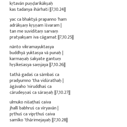
kṛtavān puṇḍarīkākṣaḥ
kas tadanya ihārhati ||7,10.24||
yac ca bhaktyā prapanno 'ham
adrākṣaṃ kṛṣṇam īśvaram |
tan me suviditaṃ sarvaṃ
pratyakṣam iva cāgamat ||7,10.25||
nānto vikramayuktasya
buddhyā yuktasya vā punaḥ |
karmaṇaḥ śakyate gantuṃ
hṛṣīkeśasya saṃjaya ||7,10.26||
tathā gadaś ca sāmbaś ca
pradyumno 'tha vidūrathaḥ |
āgāvaho 'niruddhaś ca
cārudeṣṇaś ca sāraṇaḥ ||7,10.27||
ulmuko niśaṭhaś caiva
jhallī babhruś ca vīryavān |
pṛthuś ca vipṛthuś caiva
samīko 'thārimejayaḥ ||7,10.28||