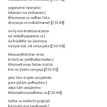
yugasyeva viparyāso
lokānām iva mohanam |
bhīṣmasya ca vadhas tāta
droṇasya ca mahātmanaḥ ||7,10.43||
na hy eva brahmacaryeṇa
na vedādhyayanena ca |
na kriyābhir na śastreṇa
mṛtyoḥ kaś cid vimucyate ||7,10.44||
lokasaṃbhāvitau vīrau
kṛtāstrau yuddhadurmadau |
bhīṣmadroṇau hatau śrutvā
kiṃ nu jīvāmi saṃjaya ||7,10.45||
yāṃ tāṃ śriyam asūyāmaḥ
purā yātāṃ yudhiṣṭhire |
adya tām anujānīmo
bhīṣmadroṇavadhena ca ||7,10.46||
tathā ca matkṛte prāptaḥ
kurūṇām eṣa saṃkṣayaḥ |