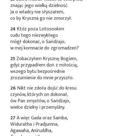
znając jego wielką dzielność.
Ja o władcy nie słyszałem,
co by Kryszna go nie zmorzył.
24
Któż poza Lotosookim
cudu tego niezwykłego
mógł dokonać, o Sańdźajo,
w mej komnacie do zgromadzeń?
25
Zobaczyłem Krysznę Bogiem,
gdyż przypadłem doń z miłością,
wszego bytu bezpośrednie
zrozumienie do mnie przyszło.
26
Nikt nie zdoła dojść do kresu
czynów, których on dokonał,
ów Pan zmysłów, o Sańdźajo,
wielce dzielny i przemyślny.
27
A więc Gada oraz Samba,
Widuratha i Pradjumna,
Agawaha, Aniruddha,