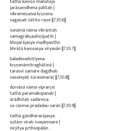
tathā kaṃso mahātejā
jarāsaṃdhena pālitaḥ |
vikrameṇaiva kṛṣṇena
sagaṇaḥ śātito raṇe ||7,10.6||
sunāmā nāma vikrāntaḥ
samagrākṣauhiṇīpatiḥ |
bhojarājasya madhyastho
bhrātā kaṃsasya vīryavān ||7,10.7||
baladevadvitīyena
kṛṣṇenāmitraghātinā |
tarasvī samare dagdhaḥ
sasainyaḥ śūrasenarāṭ ||7,10.8||
durvāsā nāma viprarṣis
tathā paramakopanaḥ |
ārādhitaḥ sadāreṇa
sa cāsmai pradadau varān ||7,10.9||
tathā gāndhārarājasya
sutāṃ vīraḥ svayaṃvare |
nirjitya pṛthivīpālān