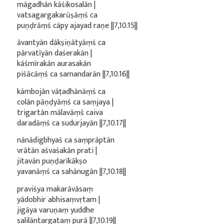
māgadhān kāśikosalān |
vatsagargakarūṣāṃś ca
puṇḍrāṃś cāpy ajayad raṇe ||7,10.15||
āvantyān dākṣiṇātyāṃś ca
pārvatīyān daśerakān |
kāśmīrakān aurasakān
piśācāṃś ca samandarān ||7,10.16||
kāmbojān vāṭadhānāṃś ca
colān pāṇḍyāṃś ca saṃjaya |
trigartān mālavāṃś caiva
daradāṃś ca sudurjayān ||7,10.17||
nānādigbhyaś ca saṃprāptān
vrātān aśvaśakān prati |
jitavān puṇḍarīkākṣo
yavanāṃś ca sahānugān ||7,10.18||
praviśya makarāvāsaṃ
yādobhir abhisaṃvṛtam |
jigāya varuṇaṃ yuddhe
salilāntargataṃ purā ||7,10.19||