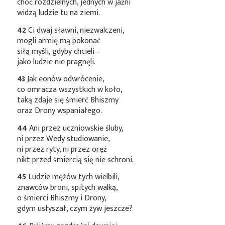
choć rozdzielnych, jednych w jaźni
widzą ludzie tu na ziemi.
42
Ci dwaj sławni, niezwalczeni,
mogli armię mą pokonać
siłą myśli, gdyby chcieli –
jako ludzie nie pragnęli.
43
Jak eonów odwrócenie,
co omracza wszystkich w koło,
taką zdaje się śmierć Bhiszmy
oraz Drony wspaniałego.
44
Ani przez uczniowskie śluby,
ni przez Wedy studiowanie,
ni przez ryty, ni przez oręż
nikt przed śmiercią się nie schroni.
45
Ludzie mężów tych wielbili,
znawców broni, spitych walką,
o śmierci Bhiszmy i Drony,
gdym usłyszał, czym żyw jeszcze?