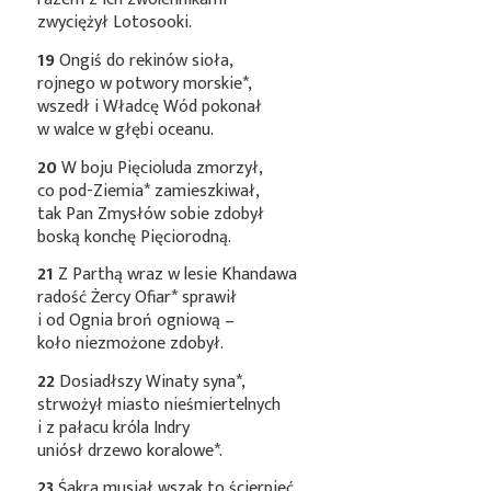
zwyciężył Lotosooki.
19
Ongiś do rekinów sioła,
rojnego w potwory
morskie*
,
wszedł i Władcę Wód pokonał
w walce w głębi oceanu.
20
W boju Pięcioluda zmorzył,
co pod-
Ziemia*
zamieszkiwał,
tak Pan Zmysłów sobie zdobył
boską konchę Pięciorodną.
21
Z Parthą wraz w lesie Khandawa
radość Żercy
Ofiar*
sprawił
i od Ognia broń ogniową –
koło niezmożone zdobył.
22
Dosiadłszy Winaty
syna*
,
strwożył miasto nieśmiertelnych
i z pałacu króla Indry
uniósł drzewo
koralowe*
.
23
Śakra musiał wszak to ścierpieć,