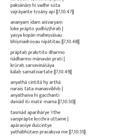
pakvānāṃ hi vadhe sūta
vajrāyante tṛṇāny api ||7,10.47||
ananyam idam aiśvaryaṃ
loke prāpto yudhiṣṭhiraḥ |
yasya kopān maheṣvāsau
bhīṣmadroṇau nipātitau ||7,10.48||
prāptaḥ prakṛtito dharmo
nādharmo mānavān prati |
krūraḥ sarvavināśāya
kālaḥ samativartate ||7,10.49||
anyathā cintitā hy arthā
narais tāta manasvibhiḥ |
anyathaiva hi gacchanti
daivād iti matir mama ||7,10.50||
tasmād aparihārye 'rthe
saṃprāpte kṛcchra uttame |
apāraṇīye duścintye
yathābhūtaṃ pracakṣva me ||7,10.51||