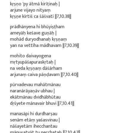
kṛṣṇo 'py ātmā kirīṭinaḥ |
arjune vijayo nityaṃ
kṛṣṇe kīrtiś ca śāśvatī ||7,10.38||
prādhānyena hi bhūyiṣṭham
ameyāḥ keśave guṇāḥ |
mohād duryodhanaḥ kṛṣṇaṃ
yan na vettīha mādhavam ||7,10.39||
mohito daivayogena
mṛtyupāśapuraskṛtaḥ |
na veda kṛṣṇaṃ dāśārham
arjunaṃ caiva pāṇḍavam ||7,10.40||
pūrvadevau mahātmānau
naranārāyaṇāv ubhau |
ekātmānau dvidhābhūtau
dṛśyete mānavair bhuvi ||7,10.41||
manasāpi hi durdharṣau
senām etāṃ yaśasvinau |
nāśayetām ihecchantau
mānuṣatvāt tu necchataḥ ||7,10.42||