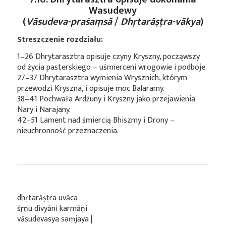
Wasudewy
(
Vāsudeva-praśaṃsā
/
Dhṛtarāṣṭra-vākya
)
Streszczenie rozdziału:
1–26 Dhrytarasztra opisuje czyny Kryszny, począwszy
od życia pasterskiego – uśmierceni wrogowie i podboje.
27–37 Dhrytarasztra wymienia Wrysznich, którym
przewodzi Kryszna, i opisuje moc Balaramy.
38–41 Pochwała Ardźuny i Kryszny jako przejawienia
Nary i Narajany.
42–51 Lament nad śmiercią Bhiszmy i Drony –
nieuchronność przeznaczenia.
dhṛtarāṣṭra uvāca
śṛṇu divyāni karmāṇi
vāsudevasya saṃjaya |