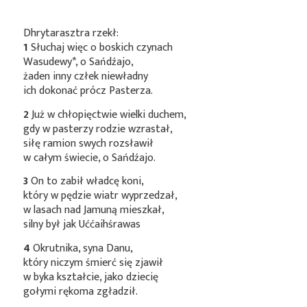
Dhrytarasztra rzekł:
1
Słuchaj więc o boskich czynach
Wasudewy*
, o Sańdźajo,
żaden inny człek niewładny
ich dokonać prócz Pasterza.
2
Już w chłopięctwie wielki duchem,
gdy w pasterzy rodzie wzrastał,
siłę ramion swych rozsławił
w całym świecie, o Sańdźajo.
3
On to zabił władcę koni,
który w pędzie wiatr wyprzedzał,
w lasach nad Jamuną mieszkał,
silny był jak Uććaihśrawas
4
Okrutnika, syna Danu,
który niczym śmierć się zjawił
w byka kształcie, jako dziecię
gołymi rękoma zgładził.