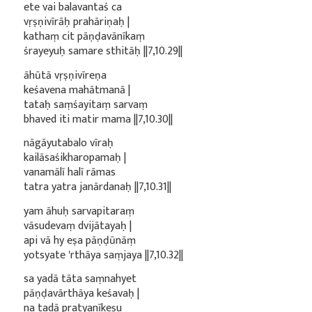
ete vai balavantaś ca
vṛṣṇivīrāḥ prahāriṇaḥ |
kathaṃ cit pāṇḍavānīkaṃ
śrayeyuḥ samare sthitāḥ ||7,10.29||
āhūtā vṛṣṇivīreṇa
keśavena mahātmanā |
tataḥ saṃśayitaṃ sarvaṃ
bhaved iti matir mama ||7,10.30||
nāgāyutabalo vīraḥ
kailāsaśikharopamaḥ |
vanamālī halī rāmas
tatra yatra janārdanaḥ ||7,10.31||
yam āhuḥ sarvapitaraṃ
vāsudevaṃ dvijātayaḥ |
api vā hy eṣa pāṇḍūnāṃ
yotsyate 'rthāya saṃjaya ||7,10.32||
sa yadā tāta saṃnahyet
pāṇḍavārthāya keśavaḥ |
na tadā pratyanīkeṣu