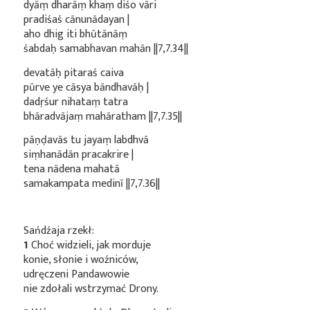
dyāṃ dharāṃ khaṃ diśo vāri
pradiśaś cānunādayan |
aho dhig iti bhūtānāṃ
śabdaḥ samabhavan mahān ||7,7.34||
devatāḥ pitaraś caiva
pūrve ye cāsya bāndhavāḥ |
dadṛśur nihataṃ tatra
bhāradvājaṃ mahāratham ||7,7.35||
pāṇḍavās tu jayaṃ labdhvā
siṃhanādān pracakrire |
tena nādena mahatā
samakampata medinī ||7,7.36||
Sańdźaja rzekł:
1
Choć widzieli, jak morduje
konie, słonie i woźniców,
udręczeni Pandawowie
nie zdołali wstrzymać Drony.