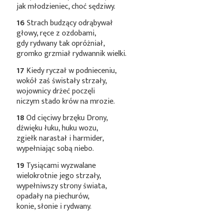
jak młodzieniec, choć sędziwy.
16
Strach budzący odrąbywał
głowy, ręce z ozdobami,
gdy rydwany tak opróżniał,
gromko grzmiał rydwannik wielki.
17
Kiedy ryczał w podnieceniu,
wokół zaś świstały strzały,
wojownicy drżeć poczęli
niczym stado krów na mrozie.
18
Od cięciwy brzęku Drony,
dźwięku łuku, huku wozu,
zgiełk narastał i harmider,
wypełniając sobą niebo.
19
Tysiącami wyzwalane
wielokrotnie jego strzały,
wypełniwszy strony świata,
opadały na piechurów,
konie, słonie i rydwany.