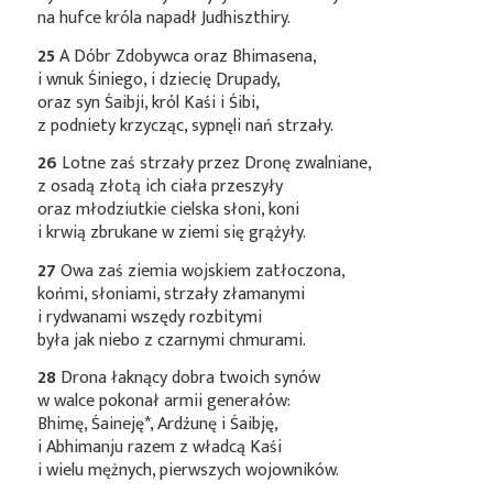
na hufce króla napadł Judhiszthiry.
25
A Dóbr Zdobywca oraz Bhimasena,
i wnuk Śiniego, i dziecię Drupady,
oraz syn Śaibji, król Kaśi i Śibi,
z podniety krzycząc, sypnęli nań strzały.
26
Lotne zaś strzały przez Dronę zwalniane,
z osadą złotą ich ciała przeszyły
oraz młodziutkie cielska słoni, koni
i krwią zbrukane w ziemi się grążyły.
27
Owa zaś ziemia wojskiem zatłoczona,
końmi, słoniami, strzały złamanymi
i rydwanami wszędy rozbitymi
była jak niebo z czarnymi chmurami.
28
Drona łaknący dobra twoich synów
w walce pokonał armii generałów:
Bhimę,
Śaineję*
, Ardźunę i Śaibję,
i Abhimanju razem z władcą Kaśi
i wielu mężnych, pierwszych wojowników.