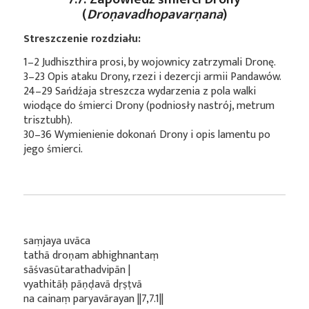
(
Droṇavadhopavarṇana
)
Streszczenie rozdziału:
1–2 Judhiszthira prosi, by wojownicy zatrzymali Dronę.
3–23 Opis ataku Drony, rzezi i dezercji armii Pandawów.
24–29 Sańdźaja streszcza wydarzenia z pola walki
wiodące do śmierci Drony (podniosły nastrój, metrum
trisztubh).
30–36 Wymienienie dokonań Drony i opis lamentu po
jego śmierci.
saṃjaya uvāca
tathā droṇam abhighnantaṃ
sāśvasūtarathadvipān |
vyathitāḥ pāṇḍavā dṛṣṭvā
na cainaṃ paryavārayan ||7,7.1||