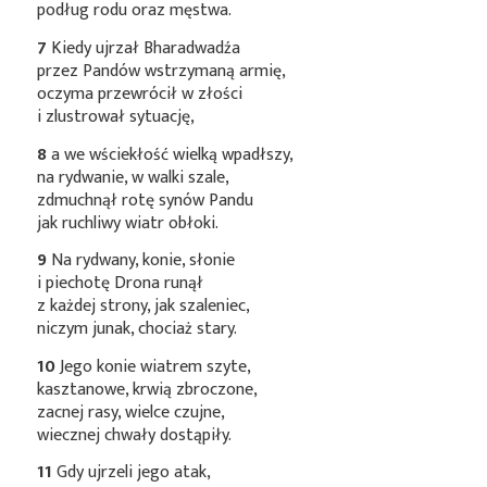
podług rodu oraz męstwa.
7
Kiedy ujrzał Bharadwadźa
przez Pandów wstrzymaną armię,
oczyma przewrócił w złości
i zlustrował sytuację,
8
a we wściekłość wielką wpadłszy,
na rydwanie, w walki szale,
zdmuchnął rotę synów Pandu
jak ruchliwy wiatr obłoki.
9
Na rydwany, konie, słonie
i piechotę Drona runął
z każdej strony, jak szaleniec,
niczym junak, chociaż stary.
10
Jego konie wiatrem szyte,
kasztanowe, krwią zbroczone,
zacnej rasy, wielce czujne,
wiecznej chwały dostąpiły.
11
Gdy ujrzeli jego atak,