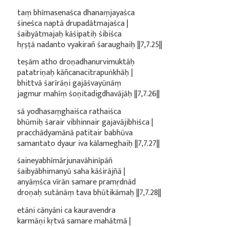
taṃ bhīmasenaśca dhanaṃjayaśca
śineśca naptā drupadātmajaśca |
śaibyātmajaḥ kāśipatiḥ śibiśca
hṛṣṭā nadanto vyakirañ śaraughaiḥ ||7,7.25||
teṣām atho droṇadhanurvimuktāḥ
patatriṇaḥ kāñcanacitrapuṅkhāḥ |
bhittvā śarīrāṇi gajāśvayūnāṃ
jagmur mahīṃ śoṇitadigdhavājāḥ ||7,7.26||
sā yodhasaṃghaiśca rathaiśca
bhūmiḥ śarair vibhinnair gajavājibhiśca |
pracchādyamānā patitair babhūva
samantato dyaur iva kālameghaiḥ ||7,7.27||
śaineyabhīmārjunavāhinīpāñ
śaibyābhimanyū saha kāśirājñā |
anyāṃśca vīrān samare pramṛdnād
droṇaḥ sutānāṃ tava bhūtikāmaḥ ||7,7.28||
etāni cānyāni ca kauravendra
karmāṇi kṛtvā samare mahātmā |