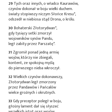
29
Tych oraz innych, o władco Kaurawów,
czynów dokonał w boju wielki duchem.
światy stopiwszy niczym Słońce
Kresu*
,
odszedł w niebiosa stąd Drona, o królu.
30
Bohaterski
Złotorydwan*
,
gdy tysięcy setki zmorzył
wojowników synów Pandu,
legł zabity przez
Parszatę*
.
31
Zgromił ponad jedną armię
wojów, którzy nie zbiegali,
kontent, ze spokojną myślą
do pierwszego nieba wkroczył.
32
Wielkich czynów dokonawszy,
Złotorydwan legł zmorzony
przez Pandawów i Pańcalów
wielce groźnych i okrutnych.
33
Gdy preceptor poległ w boju,
głośny lament dał się słyszeć
wszelkich istot oraz wojów,