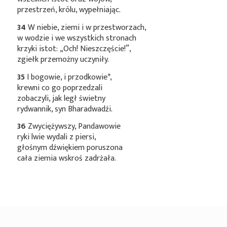
przestrzeń, królu, wypełniając.
34
W niebie, ziemi i w przestworzach,
w wodzie i we wszystkich stronach
krzyki istot: „Och! Nieszczęście!”,
zgiełk przemożny uczyniły.
35
I bogowie, i
przodkowie*
,
krewni co go poprzedzali
zobaczyli, jak legł świetny
rydwannik, syn Bharadwadźi.
36
Zwyciężywszy, Pandawowie
ryki lwie wydali z piersi,
głośnym dźwiękiem poruszona
cała ziemia wskroś zadrżała.