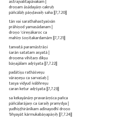
astrajvalitapāvakam |
droṇam āsādayāṃ cakruḥ
pāñcālāḥ pāṇḍavaiḥ saha ||7,7.20||
tān vai sarathahastyaśvān
prāhiṇod yamasādanam |
droṇo 'cireṇākaroc ca
mahīṃ śoṇitakardamām ||7,7.21||
tanvatā paramāstrāṇi
śarān satatam asyatā |
droṇena vihitaṃ dikṣu
bāṇajālam adṛśyata ||7,7.22||
padātiṣu rathāśveṣu
vāraṇeṣu ca sarvaśaḥ |
tasya vidyud ivābhreṣu
caran ketur adṛśyata ||7,7.23||
sa kekayānāṃ pravarāṃśca pañca
pāñcālarājaṃ ca śaraiḥ pramṛdya |
yudhiṣṭhirānīkam adīnayodhī droṇo
'bhyayāt kārmukabāṇapāṇiḥ ||7,7.24||