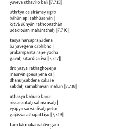
yuveva sthaviro balī ||7,7.15||
utkṛtya ca śirāṃsy ugro
bāhūn api sabhūṣaṇān |
kṛtvā śūnyān rathopasthān
udakrośan mahārathaḥ ||7,7.16||
tasya harṣapraṇādena
bāṇavegena cābhibho |
prākampanta raṇe yodhā
gāvaḥ śītārditā iva ||7,7.17||
droṇasya rathaghoṣeṇa
maurvīniṣpeṣaṇena ca |
dhanuḥśabdena cākāśe
śabdaḥ samabhavan mahān ||7,7.18||
athāsya bahuśo bāṇā
niścarantaḥ sahasraśaḥ |
vyāpya sarvā diśaḥ petur
gajāśvarathapattiṣu ||7,7.19||
taṃ kārmukamahāvegam