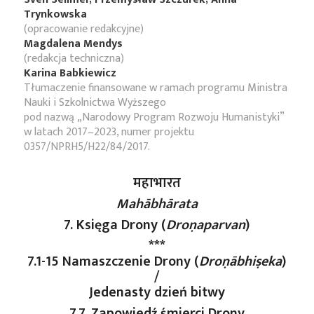
Trynkowska
(opracowanie redakcyjne)
Magdalena Mendys
(redakcja techniczna)
Karina Babkiewicz
Tłumaczenie finansowane w ramach programu Ministra
Nauki i Szkolnictwa Wyższego
pod nazwą „Narodowy Program Rozwoju Humanistyki”
w latach 2017–2023, numer projektu
0357/NPRH5/H22/84/2017.
महाभारत
Mahābhārata
7. Księga Drony (
Droṇaparvan
)
***
7.1-15 Namaszczenie Drony (
Droṇābhiṣeka
)
/
Jedenasty dzień bitwy
7.7. Zapowiedź śmierci Drony