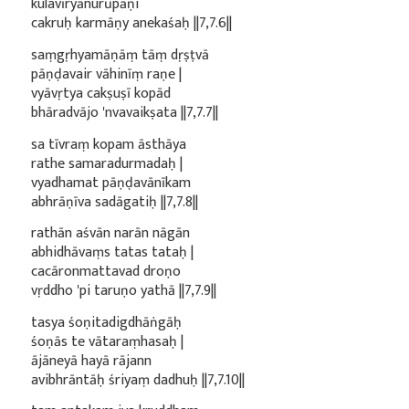
kulavīryānurūpāṇi
cakruḥ karmāṇy anekaśaḥ ||7,7.6||
saṃgṛhyamāṇāṃ tāṃ dṛṣṭvā
pāṇḍavair vāhinīṃ raṇe |
vyāvṛtya cakṣuṣī kopād
bhāradvājo 'nvavaikṣata ||7,7.7||
sa tīvraṃ kopam āsthāya
rathe samaradurmadaḥ |
vyadhamat pāṇḍavānīkam
abhrāṇīva sadāgatiḥ ||7,7.8||
rathān aśvān narān nāgān
abhidhāvaṃs tatas tataḥ |
cacāronmattavad droṇo
vṛddho 'pi taruṇo yathā ||7,7.9||
tasya śoṇitadigdhāṅgāḥ
śoṇās te vātaraṃhasaḥ |
ājāneyā hayā rājann
avibhrāntāḥ śriyaṃ dadhuḥ ||7,7.10||