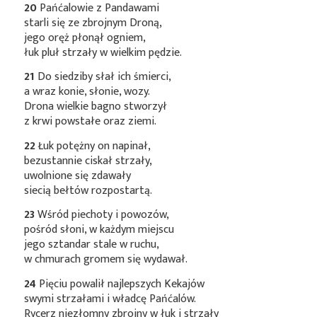
20
Pańćalowie z Pandawami
starli się ze zbrojnym Droną,
jego oręż płonął ogniem,
łuk pluł strzały w wielkim pędzie.
21
Do siedziby słał ich śmierci,
a wraz konie, słonie, wozy.
Drona wielkie bagno stworzył
z krwi powstałe oraz ziemi.
22
Łuk potężny on napinał,
bezustannie ciskał strzały,
uwolnione się zdawały
siecią bełtów rozpostartą.
23
Wśród piechoty i powozów,
pośród słoni, w każdym miejscu
jego sztandar stale w ruchu,
w chmurach gromem się wydawał.
24
Pięciu powalił najlepszych Kekajów
swymi strzałami i władcę Pańćalów.
Rycerz niezłomny zbrojny w łuk i strzały