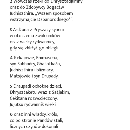
2
Wówczas rzekł do Dhrysztadjumny
oraz do Zdobywcy Bogactw
Judhiszthira: „Wszem sposobem
wstrzymajcie
Dzbanorodnego*
”.
3
Ardźuna z Pryszaty synem
w otoczeniu zwolenników
oraz wielcy rydwannicy,
gdy się zbliżył, go oblegli.
4
Kekajowie, Bhimasena,
syn Subhadry, Ghatotkaća,
Judhiszthira i bliźniacy,
Matsjowie i syn Drupady,
5
Draupadi ochotne dzieci,
Dhrysztaketu wraz z Satjakim,
Ćekitana rozwścieczony,
Jujutsu rydwannik wielki
6
oraz inni władcy, królu,
co po stronie Pandów stali,
licznych czynów dokonali