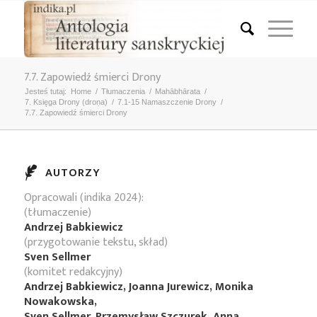
7.7. Zapowiedź śmierci Drony
Jesteś tutaj:
Home
/
Tłumaczenia
/
Mahābhārata
/
7. Księga Drony (droṇa)
/
7.1-15 Namaszczenie Drony
/
7.7. Zapowiedź śmierci Drony
AUTORZY
Opracowali (indika 2024):
(tłumaczenie)
Andrzej Babkiewicz
(przygotowanie tekstu, skład)
Sven Sellmer
(komitet redakcyjny)
Andrzej Babkiewicz, Joanna Jurewicz, Monika
Nowakowska,
Sven Sellmer, Przemysław Szczurek, Anna