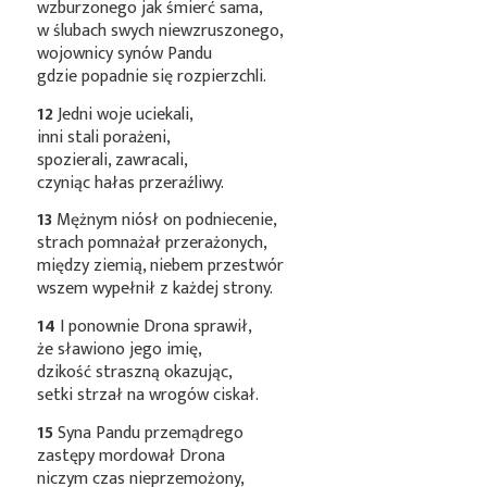
wzburzonego jak śmierć sama,
w ślubach swych niewzruszonego,
wojownicy synów Pandu
gdzie popadnie się rozpierzchli.
12
Jedni woje uciekali,
inni stali porażeni,
spozierali, zawracali,
czyniąc hałas przeraźliwy.
13
Mężnym niósł on podniecenie,
strach pomnażał przerażonych,
między ziemią, niebem przestwór
wszem wypełnił z każdej strony.
14
I ponownie Drona sprawił,
że sławiono jego imię,
dzikość straszną okazując,
setki strzał na wrogów ciskał.
15
Syna Pandu przemądrego
zastępy mordował Drona
niczym czas nieprzemożony,