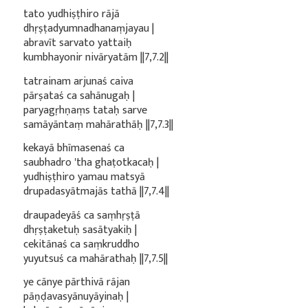
tato yudhiṣṭhiro rājā
dhṛṣṭadyumnadhanaṃjayau |
abravīt sarvato yattaiḥ
kumbhayonir nivāryatām ||7,7.2||
tatrainam arjunaś caiva
pārṣataś ca sahānugaḥ |
paryagṛhṇaṃs tataḥ sarve
samāyāntaṃ mahārathāḥ ||7,7.3||
kekayā bhīmasenaś ca
saubhadro 'tha ghaṭotkacaḥ |
yudhiṣṭhiro yamau matsyā
drupadasyātmajās tathā ||7,7.4||
draupadeyāś ca saṃhṛṣṭā
dhṛṣṭaketuḥ sasātyakiḥ |
cekitānaś ca saṃkruddho
yuyutsuś ca mahārathaḥ ||7,7.5||
ye cānye pārthivā rājan
pāṇḍavasyānuyāyinaḥ |