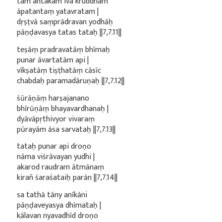
tam antakam iva kruddham
āpatantaṃ yatavratam |
dṛṣṭvā saṃprādravan yodhāḥ
pāṇḍavasya tatas tataḥ ||7,7.11||
teṣāṃ pradravatāṃ bhīmaḥ
punar āvartatām api |
vīkṣatāṃ tiṣṭhatāṃ cāsīc
chabdaḥ paramadāruṇaḥ ||7,7.12||
śūrāṇāṃ harṣajanano
bhīrūṇāṃ bhayavardhanaḥ |
dyāvāpṛthivyor vivaraṃ
pūrayām āsa sarvataḥ ||7,7.13||
tataḥ punar api droṇo
nāma viśrāvayan yudhi |
akarod raudram ātmānaṃ
kirañ śaraśataiḥ parān ||7,7.14||
sa tathā tāny anīkāni
pāṇḍaveyasya dhīmataḥ |
kālavan nyavadhīd droṇo