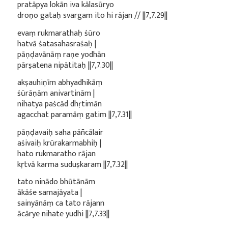
pratāpya lokān iva kālasūryo
droṇo gataḥ svargam ito hi rājan // ||7,7.29||
evaṃ rukmarathaḥ śūro
hatvā śatasahasraśaḥ |
pāṇḍavānāṃ raṇe yodhān
pārṣatena nipātitaḥ ||7,7.30||
akṣauhiṇīm abhyadhikāṃ
śūrāṇām anivartinām |
nihatya paścād dhṛtimān
agacchat paramāṃ gatim ||7,7.31||
pāṇḍavaiḥ saha pāñcālair
aśivaiḥ krūrakarmabhiḥ |
hato rukmaratho rājan
kṛtvā karma suduṣkaram ||7,7.32||
tato ninādo bhūtānām
ākāśe samajāyata |
sainyānāṃ ca tato rājann
ācārye nihate yudhi ||7,7.33||