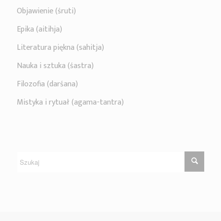
Objawienie (śruti)
Epika (aitihja)
Literatura piękna (sahitja)
Nauka i sztuka (śastra)
Filozofia (darśana)
Mistyka i rytuał (agama-tantra)