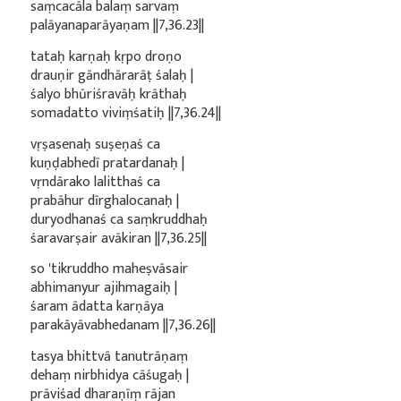
saṃcacāla balaṃ sarvaṃ
palāyanaparāyaṇam ||7,36.23||
tataḥ karṇaḥ kṛpo droṇo
drauṇir gāndhārarāṭ śalaḥ |
śalyo bhūriśravāḥ krāthaḥ
somadatto viviṃśatiḥ ||7,36.24||
vṛṣasenaḥ suṣeṇaś ca
kuṇḍabhedī pratardanaḥ |
vṛndārako lalitthaś ca
prabāhur dīrghalocanaḥ |
duryodhanaś ca saṃkruddhaḥ
śaravarṣair avākiran ||7,36.25||
so 'tikruddho maheṣvāsair
abhimanyur ajihmagaiḥ |
śaram ādatta karṇāya
parakāyāvabhedanam ||7,36.26||
tasya bhittvā tanutrāṇaṃ
dehaṃ nirbhidya cāśugaḥ |
prāviśad dharaṇīṃ rājan