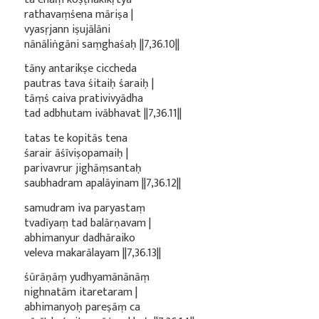
rathavaṃśena māriṣa |
vyasṛjann iṣujālāni
nānāliṅgāni saṃghaśaḥ ||7,36.10||
tāny antarikṣe ciccheda
pautras tava śitaiḥ śaraiḥ |
tāṃś caiva prativivyādha
tad adbhutam ivābhavat ||7,36.11||
tatas te kopitās tena
śarair āśīviṣopamaiḥ |
parivavrur jighāṃsantaḥ
saubhadram apalāyinam ||7,36.12||
samudram iva paryastaṃ
tvadīyaṃ tad balārṇavam |
abhimanyur dadhāraiko
veleva makarālayam ||7,36.13||
śūrāṇāṃ yudhyamānānāṃ
nighnatām itaretaram |
abhimanyoḥ pareṣāṃ ca