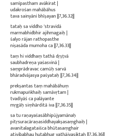
samīpastham avākirat |
udakrośan mahābāhus
tava sainyāni bhīṣayan ||7,36.32||
tataḥ sa viddho 'stravidā
marmabhidbhir ajihmagaiḥ |
śalyo rājan rathopasthe
niṣasāda mumoha ca ||7,36.33||
taṃ hi viddhaṃ tathā dṛṣṭvā
saubhadreṇa yaśasvinā |
saṃprādravac camūḥ sarvā
bhāradvājasya paśyataḥ ||7,36.34||
prekṣantas taṃ mahābāhuṃ
rukmapuṅkhaiḥ samāvṛtam |
tvadīyāś ca palāyante
mṛgāḥ siṃhārditā iva ||7,36.35||
sa tu raṇayaśasābhipūjyamānaḥ
pitṛsuracāraṇasiddhayakṣasaṃghaiḥ |
avanitalagataiśca bhūtasaṃghair
ativibabhau hutabhug yathājyasiktaḥ ||7,36.36||