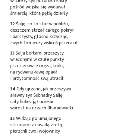
wściekły syn potomka Śakry
pośród wojska się wydawał
śmiercią, która pętlę dzierży.
32
Śalję, co to stał w pobliżu,
deszczem strzał całego pokrył
i barczysty, głośno krzycząc,
twych żołnierzy wskroś przeraził.
33
Śalja bełtami przeszyty,
wrażonymi w czułe punkty
przez znawcę oręża, królu,
na rydwanu ławę opadł
i przytomność swą utracił.
34
Gdy ujrzano, jak przeszywa
sławny syn Subhadry Śalję,
cały hufiec jął uciekać
wprost na oczach Bharadwadźi.
35
Widząc go umajonego
strzałami z nasadą złotą,
pierzchli twoi wojownicy