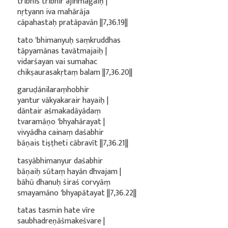
tribhis tribhir ajihmagaiḥ |
nṛtyann iva mahārāja
cāpahastaḥ pratāpavān ||7,36.19||
tato 'bhimanyuḥ saṃkruddhas
tāpyamānas tavātmajaiḥ |
vidarśayan vai sumahac
chikṣaurasakṛtaṃ balam ||7,36.20||
garuḍānilaraṃhobhir
yantur vākyakarair hayaiḥ |
dāntair aśmakadāyādaṃ
tvaramāṇo 'bhyahārayat |
vivyādha cainaṃ daśabhir
bāṇais tiṣṭheti cābravīt ||7,36.21||
tasyābhimanyur daśabhir
bāṇaiḥ sūtaṃ hayān dhvajam |
bāhū dhanuḥ śiraś corvyāṃ
smayamāno 'bhyapātayat ||7,36.22||
tatas tasmin hate vīre
saubhadreṇāśmakeśvare |