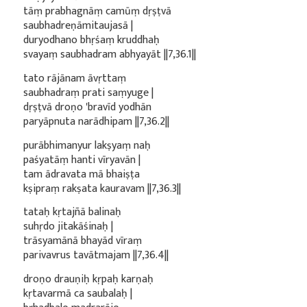
tāṃ prabhagnāṃ camūṃ dṛṣṭvā
saubhadreṇāmitaujasā |
duryodhano bhṛśaṃ kruddhaḥ
svayaṃ saubhadram abhyayāt ||7,36.1||
tato rājānam āvṛttaṃ
saubhadraṃ prati saṃyuge |
dṛṣṭvā droṇo 'bravīd yodhān
paryāpnuta narādhipam ||7,36.2||
purābhimanyur lakṣyaṃ naḥ
paśyatāṃ hanti vīryavān |
tam ādravata mā bhaiṣṭa
kṣipraṃ rakṣata kauravam ||7,36.3||
tataḥ kṛtajñā balinaḥ
suhṛdo jitakāśinaḥ |
trāsyamānā bhayād vīraṃ
parivavrus tavātmajam ||7,36.4||
droṇo drauṇiḥ kṛpaḥ karṇaḥ
kṛtavarmā ca saubalaḥ |