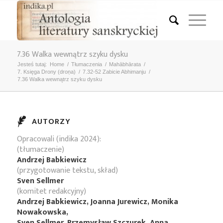
7.36 Walka wewnątrz szyku dysku
Jesteś tutaj:
Home
/
Tłumaczenia
/
Mahābhārata
/
7. Księga Drony (droṇa)
/
7.32-52 Zabicie Abhimanju
/
7.36 Walka wewnątrz szyku dysku
AUTORZY
Opracowali (indika 2024):
(tłumaczenie)
Andrzej Babkiewicz
(przygotowanie tekstu, skład)
Sven Sellmer
(komitet redakcyjny)
Andrzej Babkiewicz, Joanna Jurewicz, Monika
Nowakowska,
Sven Sellmer, Przemysław Szczurek, Anna