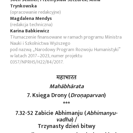
Trynkowska
(opracowanie redakcyjne)
Magdalena Mendys
(redakcja techniczna)
Karina Babkiewicz
Tłumaczenie finansowane w ramach programu Ministra
Nauki i Szkolnictwa Wyższego
pod nazwą „Narodowy Program Rozwoju Humanistyki”
w latach 2017–2023, numer projektu
0357/NPRH5/H22/84/2017.
महाभारत
Mahābhārata
7. Księga Drony (
Droṇaparvan
)
***
7.32-52 Zabicie Abhimanju (
Abhimanyu-
vadha
) /
Trzynasty dzień bitwy