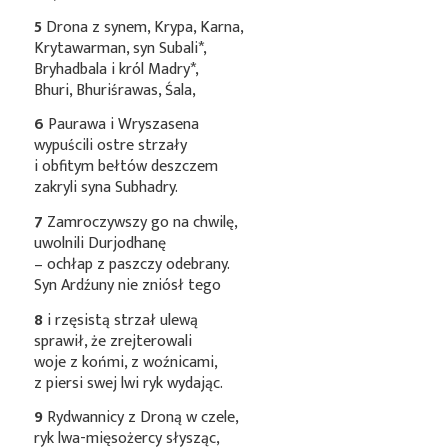
5
Drona z synem, Krypa, Karna,
Krytawarman, syn
Subali*
,
Bryhadbala i król
Madry*
,
Bhuri, Bhuriśrawas, Śala,
6
Paurawa i Wryszasena
wypuścili ostre strzały
i obfitym bełtów deszczem
zakryli syna Subhadry.
7
Zamroczywszy go na chwilę,
uwolnili Durjodhanę
– ochłap z paszczy odebrany.
Syn Ardźuny nie zniósł tego
8
i rzęsistą strzał ulewą
sprawił, że zrejterowali
woje z końmi, z woźnicami,
z piersi swej lwi ryk wydając.
9
Rydwannicy z Droną w czele,
ryk lwa-mięsożercy słysząc,