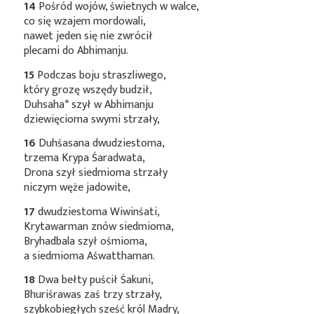
14
Pośród wojów, świetnych w walce,
co się wzajem mordowali,
nawet jeden się nie zwrócił
plecami do Abhimanju.
15
Podczas boju straszliwego,
który grozę wszędy budził,
Duhsaha*
szył w Abhimanju
dziewięcioma swymi strzały,
16
Duhśasana dwudziestoma,
trzema Krypa Śaradwata,
Drona szył siedmioma strzały
niczym węże jadowite,
17
dwudziestoma Wiwinśati,
Krytawarman znów siedmioma,
Bryhadbala szył ośmioma,
a siedmioma Aśwatthaman.
18
Dwa bełty puścił Śakuni,
Bhuriśrawas zaś trzy strzały,
szybkobiegłych sześć król Madry,