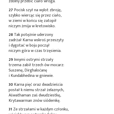
zdolny przebić ciało wroga.
27
Pocisk szył na wylot zbroję,
szybko wiercąc się przez ciało,
w ziemi w końcu się zatopił
niczym żmija w kretowisko.
28
Tak potężnie uderzony
zadrżał Karna wskroś przeszyty
i dygotać w boju począł
niczym góra w czas trzęsienia.
29
Innymi ostrymi strzały
trzema zabił trzech ów mocarz:
Suszenę, Dirghaloćanę
i Kundabhedina w gniewie.
30
Karna pięć oraz dwadzieścia
posłał k niemu strzał żelaznych,
Aśwathaman zaś dwudziestkę,
Krytawarman znów siódemkę.
31
Ze strzałami w każdym członku,