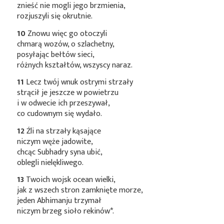
znieść nie mogli jego brzmienia,
rozjuszyli się okrutnie.
10
Znowu więc go otoczyli
chmarą wozów, o szlachetny,
posyłając bełtów sieci,
różnych kształtów, wszyscy naraz.
11
Lecz twój wnuk ostrymi strzały
strącił je jeszcze w powietrzu
i w odwecie ich przeszywał,
co cudownym się wydało.
12
Źli na strzały kąsające
niczym węże jadowite,
chcąc Subhadry syna ubić,
oblegli nielękliwego.
13
Twoich wojsk ocean wielki,
jak z wszech stron zamknięte morze,
jeden Abhimanju trzymał
niczym brzeg sioło
rekinów*
.