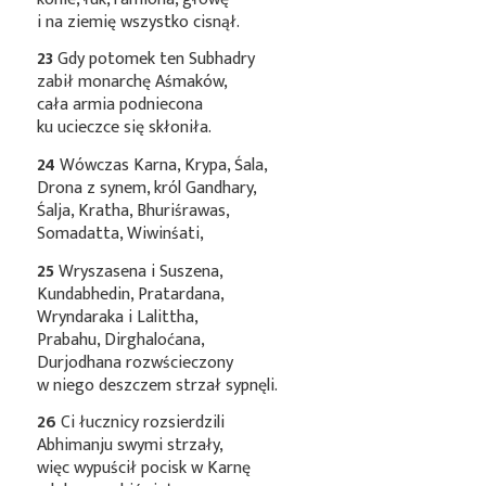
i na ziemię wszystko cisnął.
23
Gdy potomek ten Subhadry
zabił monarchę Aśmaków,
cała armia podniecona
ku ucieczce się skłoniła.
24
Wówczas Karna, Krypa, Śala,
Drona z synem, król Gandhary,
Śalja, Kratha, Bhuriśrawas,
Somadatta, Wiwinśati,
25
Wryszasena i Suszena,
Kundabhedin, Pratardana,
Wryndaraka i Lalittha,
Prabahu, Dirghaloćana,
Durjodhana rozwścieczony
w niego deszczem strzał sypnęli.
26
Ci łucznicy rozsierdzili
Abhimanju swymi strzały,
więc wypuścił pocisk w Karnę