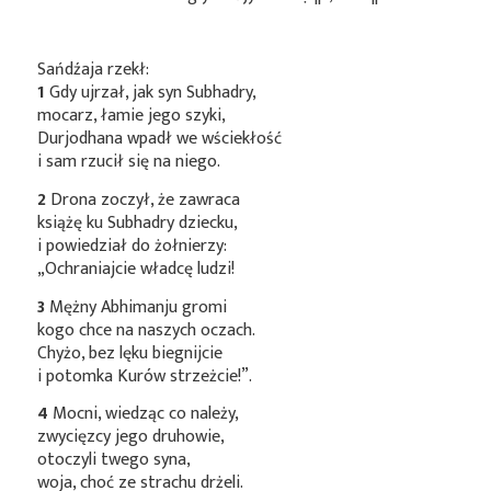
Sańdźaja rzekł:
1
Gdy ujrzał, jak syn Subhadry,
mocarz, łamie jego szyki,
Durjodhana wpadł we wściekłość
i sam rzucił się na niego.
2
Drona zoczył, że zawraca
książę ku Subhadry dziecku,
i powiedział do żołnierzy:
„Ochraniajcie władcę ludzi!
3
Mężny Abhimanju gromi
kogo chce na naszych oczach.
Chyżo, bez lęku biegnijcie
i potomka Kurów strzeżcie!”.
4
Mocni, wiedząc co należy,
zwycięzcy jego druhowie,
otoczyli twego syna,
woja, choć ze strachu drżeli.