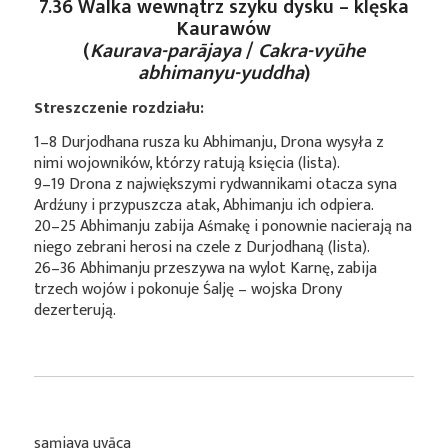
7.36 Walka wewnątrz szyku dysku – klęska
Kaurawów
(
Kaurava-parājaya
/
Cakra-vyūhe
abhimanyu-yuddha
)
Streszczenie rozdziału:
1–8 Durjodhana rusza ku Abhimanju, Drona wysyła z
nimi wojowników, którzy ratują księcia (lista).
9–19 Drona z największymi rydwannikami otacza syna
Ardźuny i przypuszcza atak, Abhimanju ich odpiera.
20–25 Abhimanju zabija Aśmakę i ponownie nacierają na
niego zebrani herosi na czele z Durjodhaną (lista).
26–36 Abhimanju przeszywa na wylot Karnę, zabija
trzech wojów i pokonuje Śalję – wojska Drony
dezerterują.
saṃjaya uvāca