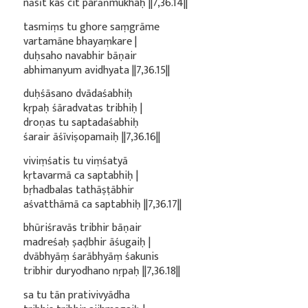
nāsīt kaś cit parāṅmukhaḥ ||7,36.14||
tasmiṃs tu ghore saṃgrāme
vartamāne bhayaṃkare |
duḥsaho navabhir bāṇair
abhimanyum avidhyata ||7,36.15||
duḥśāsano dvādaśabhiḥ
kṛpaḥ śāradvatas tribhiḥ |
droṇas tu saptadaśabhiḥ
śarair āśīviṣopamaiḥ ||7,36.16||
viviṃśatis tu viṃśatyā
kṛtavarmā ca saptabhiḥ |
bṛhadbalas tathāṣṭābhir
aśvatthāmā ca saptabhiḥ ||7,36.17||
bhūriśravās tribhir bāṇair
madreśaḥ ṣaḍbhir āśugaiḥ |
dvābhyāṃ śarābhyāṃ śakunis
tribhir duryodhano nṛpaḥ ||7,36.18||
sa tu tān prativivyādha