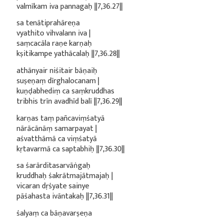
valmīkam iva pannagaḥ ||7,36.27||
sa tenātiprahāreṇa
vyathito vihvalann iva |
saṃcacāla raṇe karṇaḥ
kṣitikampe yathācalaḥ ||7,36.28||
athānyair niśitair bāṇaiḥ
suṣeṇaṃ dīrghalocanam |
kuṇḍabhediṃ ca saṃkruddhas
tribhis trīn avadhīd balī ||7,36.29||
karṇas taṃ pañcaviṃśatyā
nārācānāṃ samarpayat |
aśvatthāmā ca viṃśatyā
kṛtavarmā ca saptabhiḥ ||7,36.30||
sa śarārditasarvāṅgaḥ
kruddhaḥ śakrātmajātmajaḥ |
vicaran dṛśyate sainye
pāśahasta ivāntakaḥ ||7,36.31||
śalyaṃ ca bāṇavarṣeṇa