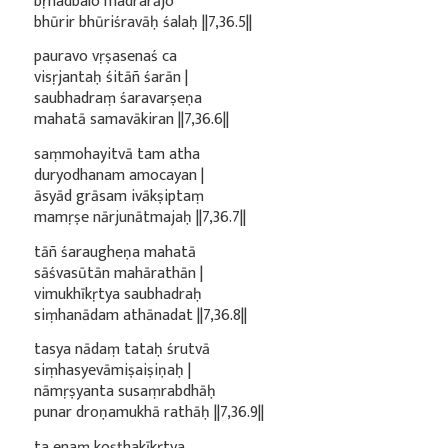
bṛhadbalo madrarājo
bhūrir bhūriśravāḥ śalaḥ ||7,36.5||
pauravo vṛṣasenaś ca
visṛjantaḥ śitāñ śarān |
saubhadraṃ śaravarṣeṇa
mahatā samavākiran ||7,36.6||
saṃmohayitvā tam atha
duryodhanam amocayan |
āsyād grāsam ivākṣiptaṃ
mamṛṣe nārjunātmajaḥ ||7,36.7||
tāñ śaraugheṇa mahatā
sāśvasūtān mahārathān |
vimukhīkṛtya saubhadraḥ
siṃhanādam athānadat ||7,36.8||
tasya nādaṃ tataḥ śrutvā
siṃhasyevāmiṣaiṣiṇaḥ |
nāmṛṣyanta susaṃrabdhāḥ
punar droṇamukhā rathāḥ ||7,36.9||
ta enaṃ koṣṭhakīkṛtya