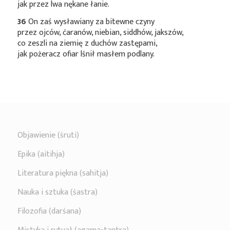
jak przez lwa nękane łanie.
36
On zaś wysławiany za bitewne czyny
przez ojców, ćaranów, niebian, siddhów, jakszów,
co zeszli na ziemię z duchów zastępami,
jak pożeracz ofiar lśnił masłem podlany.
Objawienie (śruti)
Epika (aitihja)
Literatura piękna (sahitja)
Nauka i sztuka (śastra)
Filozofia (darśana)