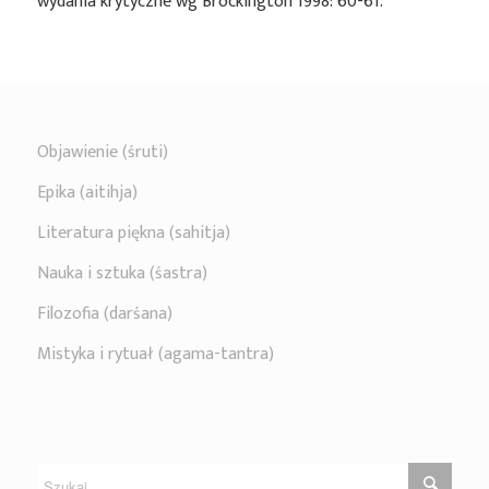
wydania krytyczne wg Brockington 1998: 60-61.
Objawienie (śruti)
Epika (aitihja)
Literatura piękna (sahitja)
Nauka i sztuka (śastra)
Filozofia (darśana)
Mistyka i rytuał (agama-tantra)