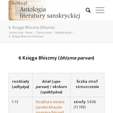
6. Księga Bhiszmy (bhīṣma)
Jesteś tutaj:
Home
/
Tłumaczenia
/
Mahābhārata
/
6. Księga Bhiszmy (bhīṣma)
6 Księga Bhiszmy (
bhīṣma-parvan
)
rozdziały
liczba strof
dział (
upa-
(
adhyāya
)
streszczenie
parvan
) / ekskurs
(
upākhyāna
)
1-13
Struktura świata
strofy
: 5406
(
jambū-khaṇḍa-
(11 199)
nirmāṇa/bhūmī
)