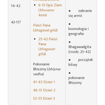
6-13 Opis Ziem
14-42
(
bhuvana-
● zebranie
kośa
)
się armii
43-117
●
Pieśń Pana
kosmologia i
(
bhagavat-gītā
)
geografia
25-42 Pieśń
●
Pana
Bhagawadgita
(
bhagavat-
(rozdz. 25-42)
gītā
)
● początek
Pokonanie
bitwy
Bhiszmy (
bhīṣma-
●
vadha
)
pokonanie
41-45 Dzień 1
Bhiszmy
46-51 Dzień 2
52-55 Dzień 3