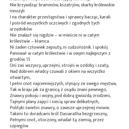
Nie krzywdząc braminów, kszatrjów, skarby królewskie
mnożyli
I na charakter przestępstwa i sprawcy bacząc, karali.
I pośród wszystkich uczciwych i zgodnych tych
urzędników
Nie znalazł się nigdzie – w mieście ni w całym
królestwie – kłamca
Ni żaden człowiek zepsuty, ni cudzołożnik. I spokój
Panował w całym królestwie i w owym najlepszym z
grodów. 15
Oni zaś wszyscy, uprzejmi, strojni w ozdoby i szaty,
Nad dobrem władcy czuwali z okiem na wszystko
otwartym,
I pełni cnot najcenniejszych, słynący ze swego męstwa,
Tak w kraju jak za granicą z osądu znani pewnego,
Znawcy pokoju i wojny, pod dobrą gwiazdą zrodzeni,
Tajnymi plany zajęci i siecią spraw delikatnych,
Polityki świetni znawcy, o zawsze uprzejmej mowie.
Takimi to doradcami król Dasiaratha bezgrzeszny,
Pełnymi cnot, otoczony, władał tą ziemią, przez
szpiegów