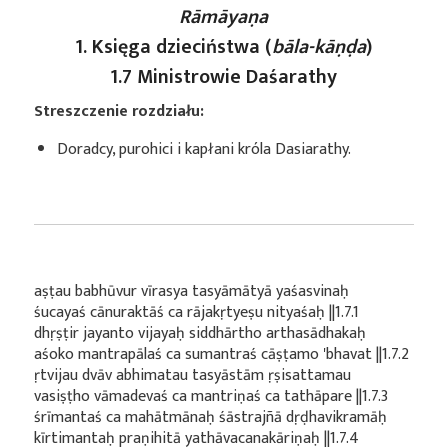
Rāmāyaṇa
1. Księga dzieciństwa (
bāla-kāṇḍa
)
1.7 Ministrowie Daśarathy
Streszczenie rozdziału:
Doradcy, purohici i kapłani króla Dasiarathy.
aṣṭau babhūvur vīrasya tasyāmātyā yaśasvinaḥ
śucayaś cānuraktāś ca rājakṛtyeṣu nityaśaḥ ||1.7.1
dhṛṣṭir jayanto vijayaḥ siddhārtho arthasādhakaḥ
aśoko mantrapālaś ca sumantraś cāṣṭamo 'bhavat ||1.7.2
ṛtvijau dvāv abhimatau tasyāstām ṛṣisattamau
vasiṣṭho vāmadevaś ca mantriṇaś ca tathāpare ||1.7.3
śrīmantaś ca mahātmānaḥ śāstrajñā dṛḍhavikramāḥ
kīrtimantaḥ praṇihitā yathāvacanakāriṇaḥ ||1.7.4