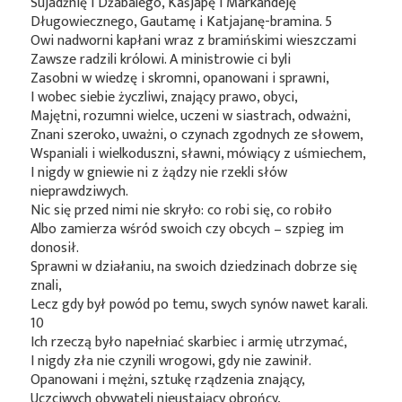
Sujadżnię i Dżabalego, Kaśjapę i Markandeję
Długowiecznego, Gautamę i Katjajanę-bramina. 5
Owi nadworni kapłani wraz z bramińskimi wieszczami
Zawsze radzili królowi. A ministrowie ci byli
Zasobni w wiedzę i skromni, opanowani i sprawni,
I wobec siebie życzliwi, znający prawo, obyci,
Majętni, rozumni wielce, uczeni w siastrach, odważni,
Znani szeroko, uważni, o czynach zgodnych ze słowem,
Wspaniali i wielkoduszni, sławni, mówiący z uśmiechem,
I nigdy w gniewie ni z żądzy nie rzekli słów
nieprawdziwych.
Nic się przed nimi nie skryło: co robi się, co robiło
Albo zamierza wśród swoich czy obcych – szpieg im
donosił.
Sprawni w działaniu, na swoich dziedzinach dobrze się
znali,
Lecz gdy był powód po temu, swych synów nawet karali.
10
Ich rzeczą było napełniać skarbiec i armię utrzymać,
I nigdy zła nie czynili wrogowi, gdy nie zawinił.
Opanowani i mężni, sztukę rządzenia znający,
Uczciwych obywateli nieustający obrońcy,