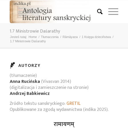
1.7 Ministrowie Daśarathy
Jesteś tutaj:
Home
/
Tłumaczenia
/
Rāmāyaṇa
/
1 Księga dzieciństwa
/
1.7 Ministrowie Daśarathy
AUTORZY
(tłumaczenie)
Anna Rucińska
(Vivasvan 2014)
(digitalizacja i zamieszczenie na stronie)
Andrzej Babkiewicz
Źródło tekstu sanskryckiego:
GRETIL
Opublikowane za zgodą wydawnictwa (indika 2025).
रामायणम्