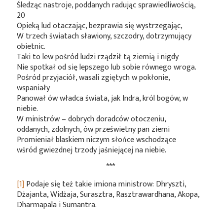
Śledząc nastroje, poddanych radując sprawiedliwością,
20
Opieką lud otaczając, bezprawia się wystrzegając,
W trzech światach sławiony, szczodry, dotrzymujący
obietnic.
Taki to lew pośród ludzi rządził tą ziemią i nigdy
Nie spotkał od się lepszego lub sobie równego wroga.
Pośród przyjaciół, wasali zgiętych w pokłonie,
wspaniały
Panował ów władca świata, jak Indra, król bogów, w
niebie.
W ministrów – dobrych doradców otoczeniu,
oddanych, zdolnych, ów prześwietny pan ziemi
Promieniał blaskiem niczym słońce wschodzące
wśród gwiezdnej trzody jaśniejącej na niebie.
***
[1]
Podaje się też takie imiona ministrow: Dhryszti,
Dżajanta, Widżaja, Surasztra, Rasztrawardhana, Akopa,
Dharmapala i Sumantra.