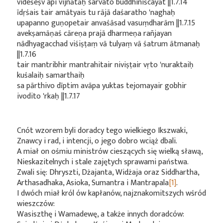
videśeṣv api vijñātāḥ sarvato buddhiniścayāt ||1.7.14
īdṛśais tair amātyais tu rājā daśaratho 'naghaḥ
upapanno guṇopetair anvaśāsad vasuṃdharām ||1.7.15
avekṣamāṇaś cāreṇa prajā dharmeṇa rañjayan
nādhyagacchad viśiṣṭaṃ vā tulyaṃ vā śatrum ātmanaḥ
||1.7.16
tair mantribhir mantrahitair niviṣṭair vṛto 'nuraktaiḥ
kuśalaiḥ samarthaiḥ
sa pārthivo dīptim avāpa yuktas tejomayair gobhir
ivodito 'rkaḥ ||1.7.17
Cnót wzorem byli doradcy tego wielkiego Ikszwaki,
Znawcy i rad, i intencji, o jego dobro wciąż dbali.
A miał on ośmiu ministrów cieszących się wielką sławą,
Nieskazitelnych i stale zajętych sprawami państwa.
Zwali się: Dhryszti, Dżajanta, Widżaja oraz Siddhartha,
Arthasadhaka, Asioka, Sumantra i Mantrapala
[1]
.
I dwóch miał król ów kapłanów, najznakomitszych wśród
wieszczów:
Wasiszthę i Wamadewę, a także innych doradców: