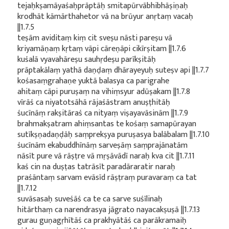
tejaḥkṣamāyaśaḥprāptāḥ smitapūrvābhibhāṣiṇaḥ
krodhāt kāmārthahetor vā na brūyur anṛtaṃ vacaḥ
||1.7.5
teṣām aviditaṃ kiṃ cit sveṣu nāsti pareṣu vā
kriyamāṇaṃ kṛtaṃ vāpi cāreṇāpi cikīrṣitam ||1.7.6
kuśalā vyavahāreṣu sauhṛdeṣu parīkṣitāḥ
prāptakālaṃ yathā daṇḍaṃ dhārayeyuḥ suteṣv api ||1.7.7
kośasaṃgrahaṇe yuktā balasya ca parigrahe
ahitaṃ cāpi puruṣaṃ na vihiṃsyur adūṣakam ||1.7.8
vīrāś ca niyatotsāhā rājaśāstram anuṣṭhitāḥ
śucīnāṃ rakṣitāraś ca nityaṃ viṣayavāsinām ||1.7.9
brahmakṣatram ahiṃsantas te kośaṃ samapūrayan
sutīkṣṇadaṇḍāḥ saṃprekṣya puruṣasya balābalam ||1.7.10
śucīnām ekabuddhīnāṃ sarveṣāṃ saṃprajānatām
nāsīt pure vā rāṣṭre vā mṛṣāvādī naraḥ kva cit ||1.7.11
kaś cin na duṣṭas tatrāsīt paradāraratir naraḥ
praśāntaṃ sarvam evāsīd rāṣṭraṃ puravaraṃ ca tat
||1.7.12
suvāsasaḥ suveśāś ca te ca sarve suśīlinaḥ
hitārthaṃ ca narendrasya jāgrato nayacakṣuṣā ||1.7.13
gurau guṇagṛhītāś ca prakhyātāś ca parākramaiḥ