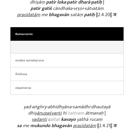
dhiyāṃ
patir loka-patir dharā-patiḥ
|
patir gatiś
cāndhaka-vṛṣṇi-sātvatāṃ
prasīdatāṃ
me
bhagavān
satāṃ
patiḥ
||2.4.20||
ज
tłumaczenie
analiza syntaktyczna
Śrīdhara
objaśnienia
yad-aṅghry-abhidhyāna-samādhi-dhautayā
dhiy
ānupaśyanti
hi
tattvam
ātmanaḥ
|
vadanti
c
aitat
kavayo
yathā rucaṃ
sa
me
mukundo bhagavān
prasīdatām
||2.4.21||
ज