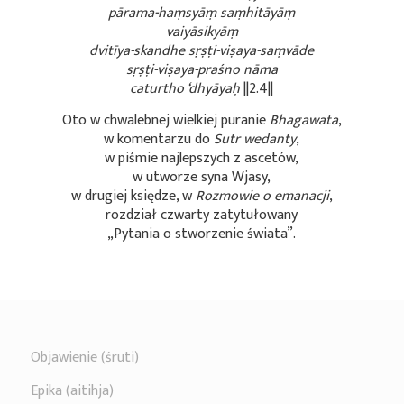
pārama-haṃsyāṃ saṃhitāyāṃ
vaiyāsikyāṃ
dvitīya-skandhe
sṛṣṭi-viṣaya-saṃvāde
sṛṣṭi-viṣaya-praśno nāma
caturtho ‘dhyāyaḥ
||2.4||
Oto w chwalebnej wielkiej puranie
Bhagawata
,
w komentarzu do
Sutr wedanty
,
w piśmie najlepszych z ascetów,
w utworze syna Wjasy,
w drugiej księdze, w
Rozmowie o emanacji
,
rozdział czwarty zatytułowany
„Pytania o stworzenie świata”.
Objawienie (śruti)
Epika (aitihja)