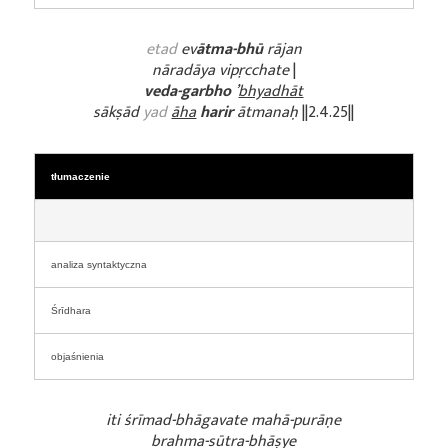
etad
ev
ātma-bhū
rājan
nāradāya vipṛcchate
|
veda-garbho
’
bhyadhāt
sākṣād
yad
āha
harir
ātmanaḥ
||2.4.25||
tłumaczenie
analiza syntaktyczna
Śrīdhara
objaśnienia
iti śrīmad-bhāgavate mahā-purāṇe
brahma-sūtra-bhāṣye