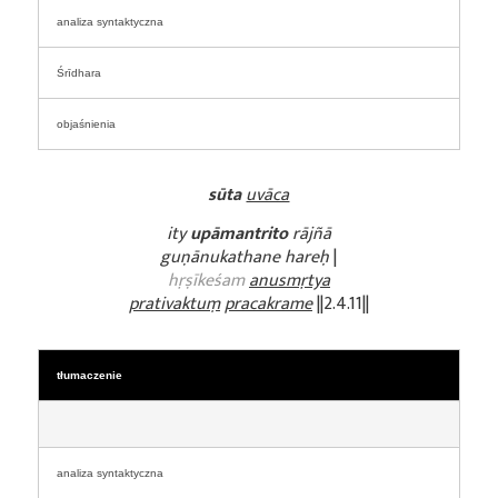
analiza syntaktyczna
Śrīdhara
objaśnienia
sūta
uvāca
ity
upāmantrito
rājñā
guṇānukathane hareḥ
|
hṛṣīkeśam
anusmṛtya
prativaktuṃ
pracakrame
||2.4.11||
tłumaczenie
analiza syntaktyczna