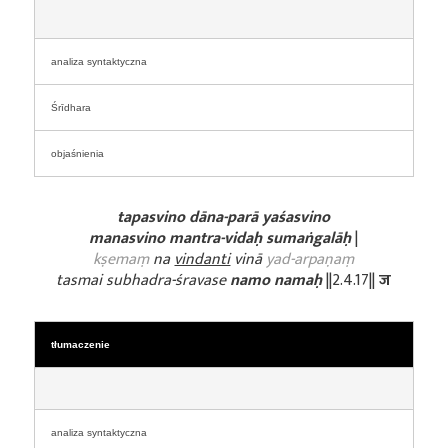
analiza syntaktyczna
Śrīdhara
objaśnienia
tapasvino dāna-parā yaśasvino
manasvino mantra-vidaḥ sumaṅgalāḥ
|
kṣemaṃ
na
vindanti
vinā
yad-arpaṇaṃ
tasmai subhadra-śravase
namo namaḥ
||2.4.17||
ज
tłumaczenie
analiza syntaktyczna