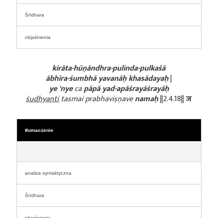
Śrīdhara
objaśnienia
kirāta-hūṇāndhra-pulinda-pulkaśā
ābhīra-śumbhā yavanāḥ khasādayaḥ
|
ye 'nye
ca
pāpā yad-apāśrayāśrayāḥ
śudhyanti
tasmai prabhaviṣṇave
namaḥ
||2.4.18||
ज
tłumaczenie
analiza syntaktyczna
Śrīdhara
objaśnienia