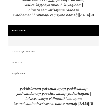
namo namas
te
’stv
ṛṣabhāya sātvatāṃ
vidūra-kāṣṭhāya muhuḥ kuyoginām
|
nirasta-sāmyātiśayena rādhasā
svadhāmani brahmaṇi raṃsyate
namaḥ
||2.4.14||
ज
tłumaczenie
analiza syntaktyczna
Śrīdhara
objaśnienia
yat-kīrtanaṃ yat-smaraṇaṃ yad-īkṣaṇaṃ
yad-vandanaṃ yac-chravaṇaṃ yad-arhaṇam
|
lokasya sadyo
vidhunoti
kalmaṣaṃ
tasmai subhadra-śravase
namo namaḥ
||2.4.15||
ज