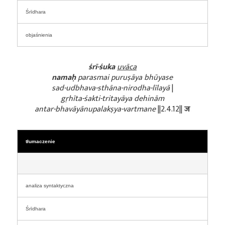
Śrīdhara
objaśnienia
śrī-śuka
uvāca
namaḥ
parasmai puruṣāya bhūyase
sad-udbhava-sthāna-nirodha-līlayā
|
gṛhīta-śakti-tritayāya dehinām
antar-bhavāyānupalakṣya-vartmane
||2.4.12||
ज
tłumaczenie
analiza syntaktyczna
Śrīdhara