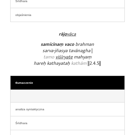
Śrīdhara
objaśnienia
rāj
o
vāca
samīcīnaṃ vaco
brahman
sarva-jñasya tavānagha
|
tamo
viśīryate
mahyaṃ
hareḥ kathayataḥ
kathām
||2.4.5||
tłumaczenie
analiza syntaktyczna
Śrīdhara