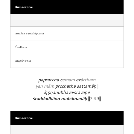
tłumaczenie
analiza syntaktyczna
Śrīdhara
objaśnienia
papraccha
c
emam
ev
ārthaṃ
yan māṃ
pṛcchatha
sattamāḥ
|
kṛṣṇānubhāva-śravaṇe
śraddadhāno mahāmanāḥ
||2.4.3||
tłumaczenie