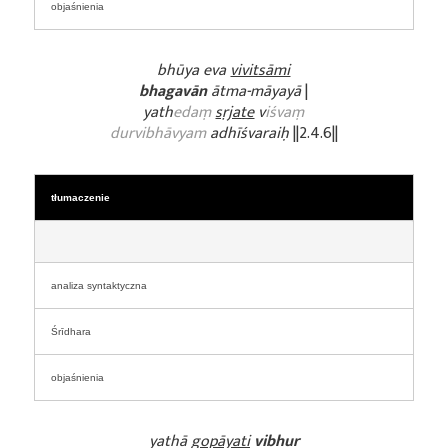
objaśnienia
bhūya eva
vivitsāmi
bhagavān
ātma-māyayā
|
yath
edaṃ
sṛjate
v
iśvaṃ
durvibhāvyam
adhīśvaraiḥ
||2.4.6||
tłumaczenie
analiza syntaktyczna
Śrīdhara
objaśnienia
yathā
gopāyati
vibhur