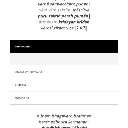
yathā
saṃyacchate
punaḥ
|
yāṃ yāṃ śaktim
upāśritya
puru-śaktiḥ
paraḥ pumān
|
ātmānaṃ
krīḍayan krīḍan
karoti
vikaroti
ca
||2.4.7||
tłumaczenie
analiza syntaktyczna
Śrīdhara
objaśnienia
nūnaṃ bhagavato brahman
harer adbhuta-karmaṇaḥ
|