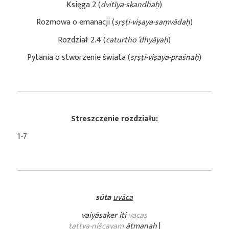
Księga 2 (
dvitīya
-skandhaḥ
)
Rozmowa o emanacji (
sṛṣṭi-viṣaya-
saṃvādaḥ
)
Rozdział 2.4 (
caturtho ‘dhyāyaḥ
)
Pytania o stworzenie świata (
sṛṣṭi-viṣaya-praśnaḥ
)
Streszczenie rozdziału:
1-7
sūta
uvāca
vaiyāsaker iti
vacas
tattva-niścayam
ātmanaḥ
|