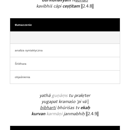
durvibhāvyam
iv
ābhāti
kavibhiś cāpi
ceṣṭitam
||2.4.8||
tłumaczenie
analiza syntaktyczna
Śrīdhara
objaśnienia
yathā
guṇāṃs
tu prakṛter
yugapat kramaśo 'pi vā
|
bibharti
bhūriśas tv
ekaḥ
kurvan
karmāṇi
janmabhiḥ
||2.4.9||