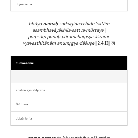
objaśnienia
bhūyo
namaḥ
sad-vṛjina-cchide 'satām
asambhavāyākhila-sattva-mūrtaye
|
puṃsāṃ punaḥ pāramahaṃsya āśrame
vyavasthitānām anumṛgya-dāśuṣe
||2.4.13||
ज
tłumaczenie
analiza syntaktyczna
Śrīdhara
objaśnienia