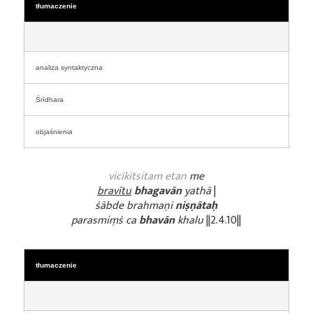
tłumaczenie
analiza syntaktyczna
Śrīdhara
objaśnienia
vicikitsitam etan
me
bravītu
bhagavān
yathā
|
śābde brahmaṇi
niṣṇātaḥ
parasmiṃś ca
bhavān
khalu
||2.4.10||
tłumaczenie