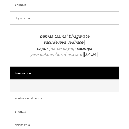
Śrīdhara
objaśnienia
namas
tasmai bhagavate
vāsudevāya vedhase
|
papur
jñāna-mayaṃ
saumyā
yan-mukhāmburuhāsavam
||2.4.24||
tłumaczenie
analiza syntaktyczna
Śrīdhara
objaśnienia