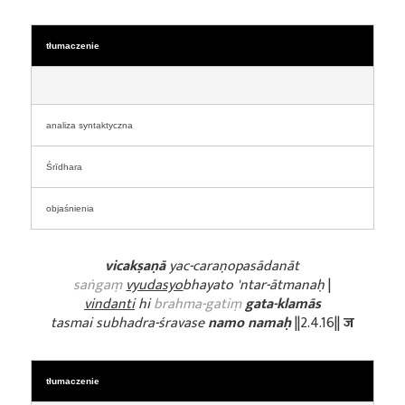
tłumaczenie
analiza syntaktyczna
Śrīdhara
objaśnienia
vicakṣaṇā
yac-caraṇopasādanāt
saṅgaṃ
vyudasyo
bhayato 'ntar-ātmanaḥ
|
vindanti
hi
brahma-gatiṃ
gata-klamās
tasmai subhadra-śravase
namo namaḥ
||2.4.16||
ज
tłumaczenie