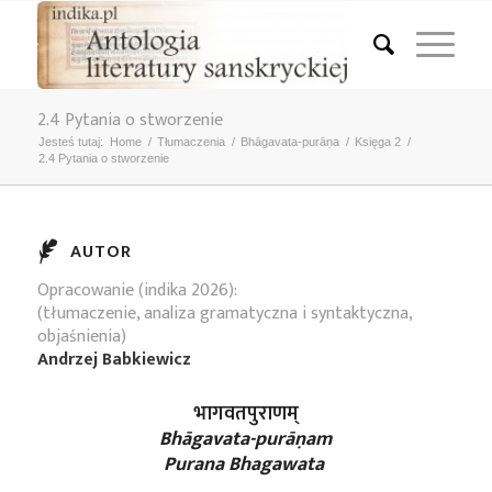
2.4 Pytania o stworzenie
Jesteś tutaj:
Home
/
Tłumaczenia
/
Bhāgavata-purāṇa
/
Księga 2
/
2.4 Pytania o stworzenie
AUTOR
Opracowanie (indika 2026):
(tłumaczenie, analiza gramatyczna i syntaktyczna,
objaśnienia)
Andrzej Babkiewicz
भागवतपुराणम्
Bhāgavata-purāṇam
Purana Bhagawata