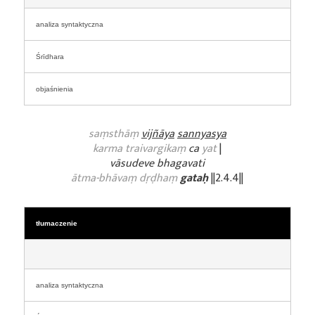
analiza syntaktyczna
Śrīdhara
objaśnienia
saṃsthāṃ
vijñāya
sannyasya
karma traivargikaṃ
ca
yat
|
vāsudeve bhagavati
ātma-bhāvaṃ dṛḍhaṃ
gataḥ
||2.4.4||
tłumaczenie
analiza syntaktyczna