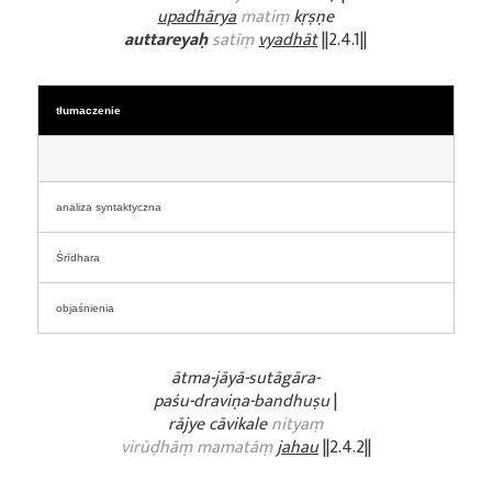
upadhārya
matiṃ
kṛṣṇe
auttareyaḥ
satīṃ
vyadhāt
||2.4.1||
tłumaczenie
analiza syntaktyczna
Śrīdhara
objaśnienia
ātma-jāyā-sutāgāra-
paśu-draviṇa-bandhuṣu
|
rājye cāvikale
nityaṃ
virūḍhāṃ mamatāṃ
jahau
||2.4.2||