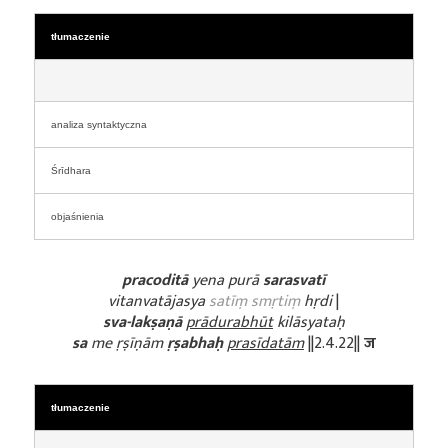
tłumaczenie
analiza syntaktyczna
Śrīdhara
objaśnienia
pracoditā
yena purā
sarasvatī
vitanvatājasya
satīṃ smṛtiṃ
hṛdi
|
sva-lakṣaṇā
prādurabhūt
kilāsyataḥ
sa
me ṛṣīṇām
ṛṣabhaḥ
prasīdatām
||2.4.22||
ज
tłumaczenie