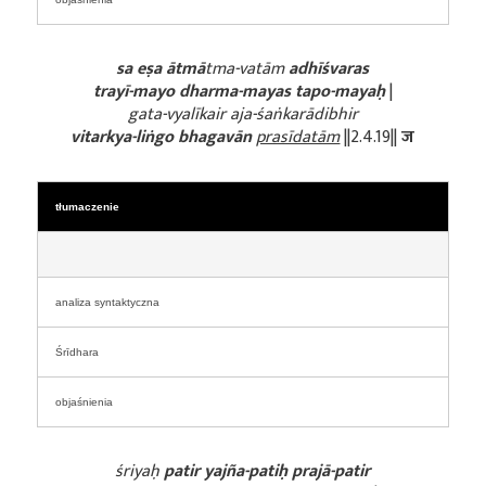
sa eṣa
ātmā
tma-vatām
adhīśvaras
trayī-mayo dharma-mayas tapo-mayaḥ
|
gata-vyalīkair aja-śaṅkarādibhir
vitarkya-liṅgo bhagavān
prasīdatām
||2.4.19||
ज
tłumaczenie
analiza syntaktyczna
Śrīdhara
objaśnienia
śriyaḥ
patir
yajña-patiḥ prajā-patir