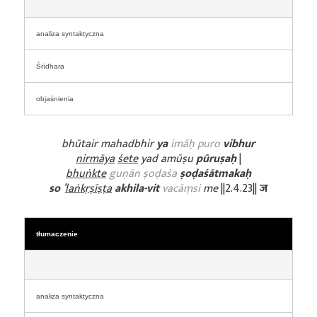
analiza syntaktyczna
Śrīdhara
objaśnienia
bhūtair mahadbhir
ya
imāḥ puro
vibhur
nirmāya
śete
yad amūṣu
pūruṣaḥ
|
bhuṅkte
guṇān ṣoḍaśa
ṣoḍaśātmakaḥ
so
’
laṅkṛṣīṣṭa
akhila-vit
vacāṃsi
me
||2.4.23||
ज
tłumaczenie
analiza syntaktyczna