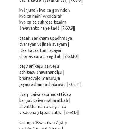
tatra tatra vyavasthitāḥ ||7.63.8||
kvārjunaḥ kva ca govindaḥ
kva ca mānī vṛkodaraḥ |
kva ca te suhṛdas teṣām
āhvayanto raṇe tadā ||7.63.9||
tataḥ śaṅkham upādhmāya
tvarayan vājinaḥ svayam |
itas tatas tān racayan
droṇaś carati vegitaḥ ||7.63.10||
teṣv anīkeṣu sarveṣu
sthiteṣv āhavanandiṣu |
bhāradvājo mahārāja
jayadratham athābravīt ||7.63.11||
tvaṃ caiva saumadattiś ca
karṇaś caiva mahārathaḥ |
aśvatthāmā ca śalyaś ca
vṛṣasenaḥ kṛpas tathā ||7.63.12||
śataṃ cāśvasahasrāṇāṃ
rathānām ayutāni ṣaṭ |