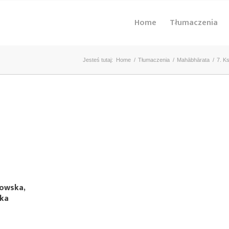
Home
Tłumaczenia
Jesteś tutaj:
Home
/
Tłumaczenia
/
Mahābhārata
/
7. K
kowska,
ska