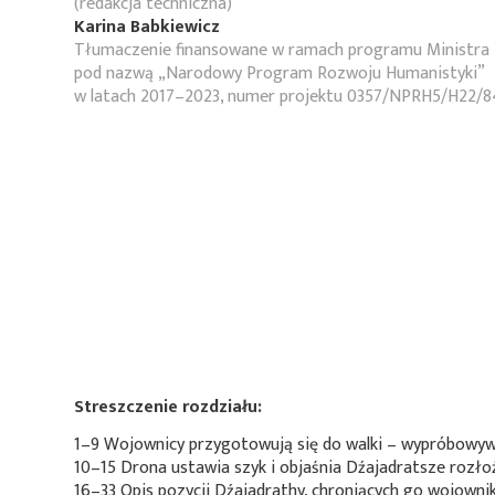
(redakcja techniczna)
Karina Babkiewicz
Tłumaczenie finansowane w ramach programu Ministra 
pod nazwą „Narodowy Program Rozwoju Humanistyki”
w latach 2017–2023, numer projektu 0357/NPRH5/H22/8
Streszczenie rozdziału:
1–9 Wojownicy przygotowują się do walki – wypróbowywa
10–15 Drona ustawia szyk i objaśnia Dźajadratsze rozłoż
16–33 Opis pozycji Dźajadrathy, chroniących go wojownik