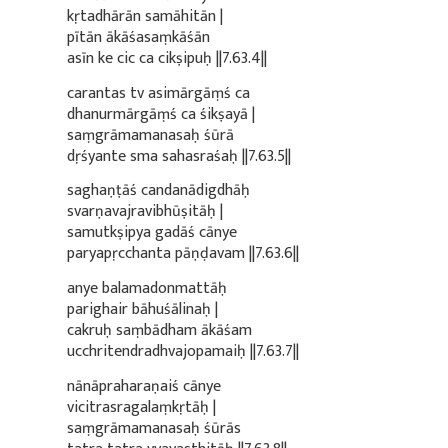
kṛtadhārān samāhitān |
pītān ākāśasaṃkāśān
asīn ke cic ca cikṣipuḥ ||7.63.4||
carantas tv asimārgāṃś ca
dhanurmārgāṃś ca śikṣayā |
saṃgrāmamanasaḥ śūrā
dṛśyante sma sahasraśaḥ ||7.63.5||
saghaṇṭāś candanādigdhāḥ
svarṇavajravibhūṣitāḥ |
samutkṣipya gadāś cānye
paryapṛcchanta pāṇḍavam ||7.63.6||
anye balamadonmattāḥ
parighair bāhuśālinaḥ |
cakruḥ saṃbādham ākāśam
ucchritendradhvajopamaiḥ ||7.63.7||
nānāpraharaṇaiś cānye
vicitrasragalaṃkṛtāḥ |
saṃgrāmamanasaḥ śūrās