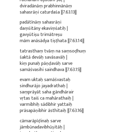
dviradānāṃ prabhinnānāṃ
sahasrāṇi caturdaśa ||7.63.13||
padātīnāṃ sahasrāṇi
daṃśitāny ekaviṃśatiḥ |
gavyūtiṣu trimātreṣu
mām anāsādya tiṣṭhata ||7.63.14||
tatrasthaṃ tvāṃ na saṃsoḍhuṃ
śaktā devāḥ savāsavāḥ |
kiṃ punaḥ pāṇḍavāḥ sarve
samāśvasihi saindhava ||7.63.15||
evam uktaḥ samāśvastaḥ
sindhurājo jayadrathaḥ |
saṃprāyāt saha gāndhārair
vṛtas taiś ca mahārathaiḥ |
varmibhiḥ sādibhir yattaiḥ
prāsapāṇibhir āsthitaiḥ ||7.63.16||
cāmarāpīḍinaḥ sarve
jāmbūnadavibhūṣitāḥ |