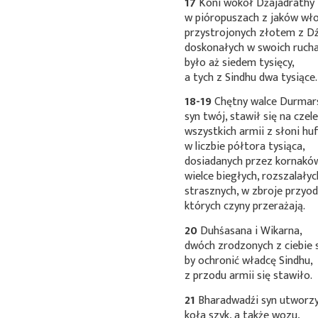
17
Koni wokół Dźajadrathy
w pióropuszach z jaków wło
przystrojonych złotem z D
doskonałych w swoich ruch
było aż siedem tysięcy,
a tych z Sindhu dwa tysiące.
18-19
Chętny walce Durmar
syn twój, stawił się na czel
wszystkich armii z słoni h
w liczbie półtora tysiąca,
dosiadanych przez kornakó
wielce biegłych, rozszalałyc
strasznych, w zbroje przyod
których czyny przerażają.
20
Duhśasana i Wikarna,
dwóch zrodzonych z ciebie 
by ochronić władcę Sindhu,
z przodu armii się stawiło.
21
Bharadwadźi syn utworz
koła szyk, a także wozu,