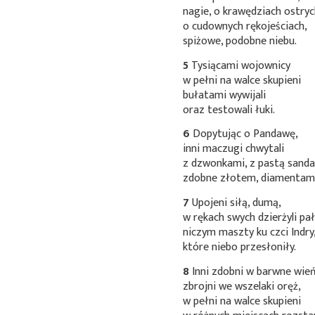
nagie, o krawędziach ostryc
o cudownych rękojeściach,
spiżowe, podobne niebu.
5
Tysiącami wojownicy
w pełni na walce skupieni
bułatami wywijali
oraz testowali łuki.
6
Dopytując o Pandawę,
inni maczugi chwytali
z dzwonkami, z pastą
sanda
zdobne złotem, diamentami
7
Upojeni siłą, dumą,
w rękach swych dzierżyli pa
niczym maszty ku czci Indry
które niebo przesłoniły.
8
Inni zdobni w barwne wień
zbrojni we wszelaki oręż,
w pełni na walce skupieni