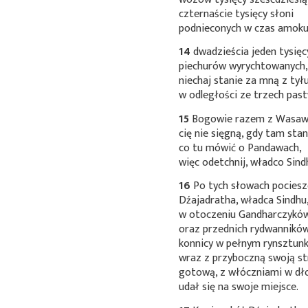
czternaście tysięcy słoni
podnieconych w czas
amoku
14
dwadzieścia jeden tysięc
piechurów wyrychtowanych
niechaj stanie za mną z tył
w odległości ze trzech
past
15
Bogowie razem z Wasa
cię nie sięgną, gdy tam stan
co tu mówić o Pandawach,
więc odetchnij, władco Sind
16
Po tych słowach pocies
Dźajadratha, władca Sindhu
w otoczeniu Gandharczykó
oraz przednich rydwanników
konnicy w pełnym rynsztunk
wraz z przyboczną swoją st
gotową, z włóczniami w dło
udał się na swoje miejsce.