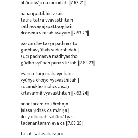
bhāradvājena nirmitaḥ ||7.63.21||
nānānṛpatibhir vīrais
tatra tatra vyavasthitaiḥ |
rathāśvagajapattyoghair
droṇena vihitaḥ svayam ||7.63.22||
paścārdhe tasya padmas tu
garbhavyūhaḥ sudurbhidaḥ |
sūcī padmasya madhyastho
gūḍho vyūhaḥ punaḥ kṛtaḥ ||7.63.23||
evam etaṃ mahāvyūhaṃ
vyūhya droṇo vyavasthitaḥ |
sūcīmukhe maheṣvāsaḥ
kṛtavarmā vyavasthitaḥ ||7.63.24||
anantaraṃ ca kāmbojo
jalasaṃdhaś ca māriṣa |
duryodhanaḥ sahāmātyas
tadanantaram eva ca ||7.63.25||
tataḥ śatasahasrāṇi