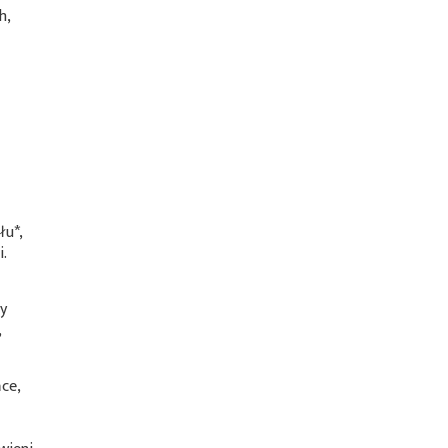
h,
łu*
,
.
ły
,
ce,