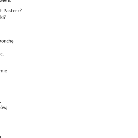
wieni.
t Pasterz?
ki?
–
konchę
c,
mie
,
,
ków,
t,