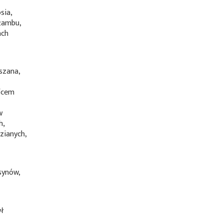
sia,
źambu,
ach
szana,
e
ufcem
w
h,
zianych,
synów,
ył