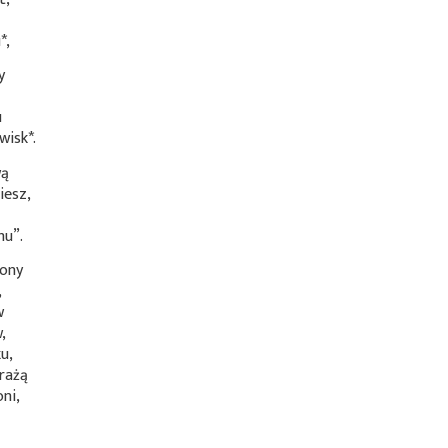
*
,
y
,
u
wisk*
.
wą
iesz,
hu”.
zony
,
w
,
u,
rażą
ni,