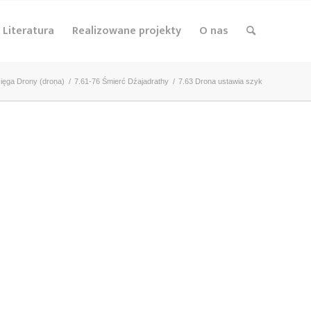
Literatura
Realizowane projekty
O nas
sięga Drony (droṇa)
/
7.61-76 Śmierć Dźajadrathy
/
7.63 Drona ustawia szyk