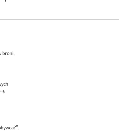
,
 broni,
wych
bą,
obywca?”.