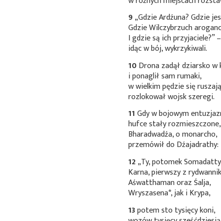
w różnych miejscach rozsta
9
„Gdzie Ardźuna? Gdzie jes
Gdzie Wilczybrzuch aroganc
I gdzie są ich przyjaciele?” 
idąc w bój, wykrzykiwali.
10
Drona zadął dziarsko w 
i ponaglił sam rumaki,
w wielkim pędzie się ruszają
rozlokował wojsk szeregi.
11
Gdy w bojowym entuzjaz
hufce stały rozmieszczone
Bharadwadźa, o monarcho,
przemówił do Dźajadrathy:
12
„Ty, potomek Somadatty
Karna, pierwszy z rydwanni
Aśwatthaman oraz Śalja,
Wryszasena*
, jak i Krypa,
13
potem sto tysięcy koni,
wozów tysięcy sześćdziesią