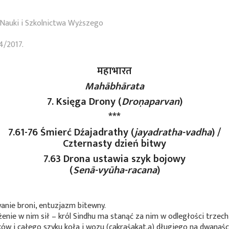
Nauki i Szkolnictwa Wyższego
4/2017.
महाभारत
Mahābhārata
7. Księga Drony (
Droṇaparvan
)
***
7.61-76 Śmierć Dźajadrathy (
jayadratha-vadha
) /
Czternasty dzień bitwy
7.63 Drona ustawia szyk bojowy
(
Senā-vyūha-racana
)
nie broni, entuzjazm bitewny.
enie w nim sił – król Sindhu ma stanąć za nim w odległości trzech
ów i całego szyku koła i wozu (cakraśakat.a) długiego na dwanaśc