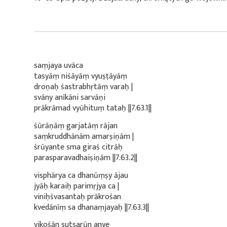
saṃjaya uvāca
tasyāṃ niśāyāṃ vyuṣṭāyāṃ
droṇaḥ śastrabhṛtāṃ varaḥ |
svāny anīkāni sarvāṇi
prākrāmad vyūhituṃ tataḥ ||7.63.1||
śūrāṇāṃ garjatāṃ rājan
saṃkruddhānām amarṣiṇām |
śrūyante sma giraś citrāḥ
parasparavadhaiṣiṇām ||7.63.2||
visphārya ca dhanūṃṣy ājau
jyāḥ karaiḥ parimṛjya ca |
viniḥśvasantaḥ prākrośan
kvedānīṃ sa dhanaṃjayaḥ ||7.63.3||
vikośān sutsarūn anye