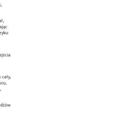
k,
ł,
ając
zyku:
s
ejścia
 cały,
scu,
,
odźów