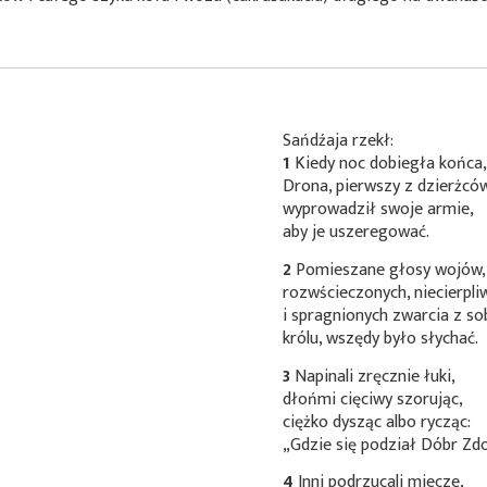
Sańdźaja rzekł:
1
Kiedy noc dobiegła końca
Drona, pierwszy z dzierżców
wyprowadził swoje armie,
aby je uszeregować.
2
Pomieszane głosy wojów,
rozwścieczonych, niecierpli
i spragnionych zwarcia z so
królu, wszędy było słychać.
3
Napinali zręcznie łuki,
dłońmi cięciwy szorując,
ciężko dysząc albo rycząc:
„Gdzie się podział Dóbr Zd
4
Inni podrzucali miecze,