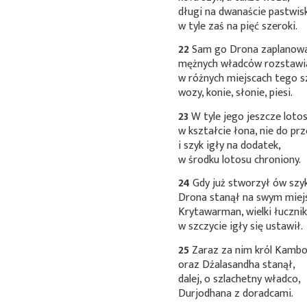
długi na dwanaście pastwis
w tyle zaś na pięć szeroki.
22
Sam go Drona zaplanowa
mężnych władców rozstawi
w różnych miejscach tego s
wozy, konie, słonie, piesi.
23
W tyle jego jeszcze loto
w kształcie łona, nie do prz
i szyk igły na dodatek,
w środku lotosu chroniony.
24
Gdy już stworzył ów szyk
Drona stanął na swym miej
Krytawarman, wielki łucznik
w szczycie igły się ustawił.
25
Zaraz za nim król Kamb
oraz Dźalasandha stanął,
dalej, o szlachetny władco,
Durjodhana z doradcami.