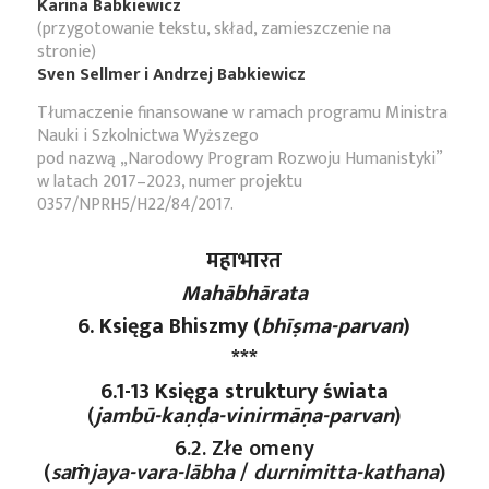
Karina Babkiewicz
(przygotowanie tekstu, skład, zamieszczenie na
stronie)
Sven Sellmer i Andrzej Babkiewicz
Tłumaczenie finansowane w ramach programu Ministra
Nauki i Szkolnictwa Wyższego
pod nazwą „Narodowy Program Rozwoju Humanistyki”
w latach 2017–2023, numer projektu
0357/NPRH5/H22/84/2017.
महाभारत
Mahābhārata
6. Księga Bhiszmy (
bhīṣma-parvan
)
***
6.1-13 Księga struktury świata
(
jambū-kaṇḍa-vinirmāṇa-parvan
)
6.2. Złe omeny
(
saṁjaya-vara-lābha
/
durnimitta-kathana
)