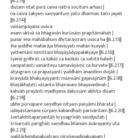
||6.2.13||
diṣṭam etat purā caiva nātra śocitum arhasi |
na caiva śakyaṃ saṃyantuṃ yato dharmas tato jayaḥ
||6.2.14||
vaiśaṃpāyana uvāca
evam uktvā sa bhagavān kurūṇāṃ prapitāmahaḥ |
punar eva mahābāhuṃ dhṛtarāṣṭram uvāca ha ||6.2.15||
iha yuddhe mahārāja bhaviṣyati mahān kṣayaḥ |
yathemāni nimittāni bhayāyādyopalakṣaye ||6.2.16||
śyenā gṛdhrāś ca kākāś ca kaṅkāś ca sahitā balaiḥ |
saṃpatanti vanānteṣu samavāyāṃś ca kurvate ||6.2.17||
atyugraṃ ca prapaśyanti yuddham ānandino dvijāḥ |
kravyādā bhakṣayiṣyanti māṃsāni gajavājinām ||6.2.18||
khaṭākhaṭeti vāśanto bhairavaṃ bhayavedinaḥ |
kahvāḥ prayānti madhyena dakṣiṇām abhito diśam
||6.2.19||
ubhe pūrvāpare saṃdhye nityaṃ paśyāmi bhārata |
udayāstamane sūryaṃ kabandhaiḥ parivāritam ||6.2.20||
śvetalohitaparyantāḥ kṛṣṇagrīvāḥ savidyutaḥ |
trivarṇāḥ parighāḥ saṃdhau bhānum āvārayanty uta
||6.2.21||
jvalitārkendunakṣatraṃ nirviśeṣadinakṣapam |