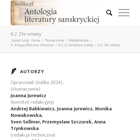
6.2. Złe omeny
Jesteś tutaj:
Home
/
Tłumaczenia
/
Mahābhārata
/
6. Księga Bhiszmy (bhīṣma)
/
6.1-13 Struktura świata
/
6.2. Złe omeny
AUTORZY
Opracowali (indika 2024):
(tłumaczenie)
Joanna Jurewicz
(komitet redakcyjny)
Andrzej Babkiewicz, Joanna Jurewicz, Monika
Nowakowska,
Sven Sellmer, Przemysław Szczurek, Anna
Trynkowska
(redakcja techniczna)