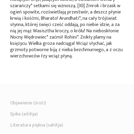
szarańczy*
setkami się wznoszą. [30] Zmrok i brzask w
ogień spowite, rozświetlają przestwór, a deszcz płynie
krwią i kośćmi, Bharato!
Arundhati*
, na cały trójświat
słynna, której święci cześć oddają, po niebie idzie, a za
nią jej mąż Wasisztha kroczy, o królu! Na nieboskłonie
Nocny
Wędrowiec*
zaćmił
Rohini*
. Znikły plamy na
księżycu. Wielka groza nadciąga! Wciąż słychać, jak
grzmoty potworne biją z nieba bezchmurnego, a z oczu
wierzchowców łzy wciąż płyną.
Objawienie (śruti)
Epika (aitihja)
Literatura piękna (sahitja)