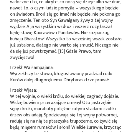
widoczne i to, co ukryte, co nocą się dzieje albo we dnie,
nawet to, o czym ludzie pomyślą – wszystkiego będzie
on świadom. Broń się go imać nie będzie, nie pokona go
zmęczenie. Ten oto Syn Gawalgany żywy z tej wojny
wyjdzie. A ja wszystkim wzdłuż i wszerz rozgłaszał
będę sławę Kaurawów i Pandawów. Nie rozpaczaj,
buhaju Bharatów! Wszystko to wcześniej wszak zostało
już ustalone, dlatego nie warto się smucić. Niczego nie
da się już powstrzymać. [15] Gdzie Prawo, tam
zwycięstwo!
I rzekł Waiśampajana:
Wyrzekłszy te słowa, błogosławiony pradziad rodu
Kurów dalej długorękiemu Dhrytarasztrze prawił:
I rzekł Wjasa:
W tej wojnie, o wielki królu, do wielkiej zagłady dojdzie.
Widzę bowiem przerażające omeny! Oto jastrzębie,
sępy i kruki, marabuty potężne całymi stadami czubki
drzew obsiadają. Spodziewają się tej wojny potwornej,
radują się na nią te ptaszyska trupożerne, co żywić się
będą mięsem rumaków i słoni! Wielkie żurawie, krzycząc