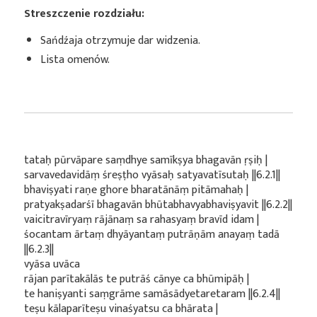
Streszczenie rozdziału:
Sańdźaja otrzymuje dar widzenia.
Lista omenów.
tataḥ pūrvāpare saṃdhye samīkṣya bhagavān ṛṣiḥ |
sarvavedavidāṃ śreṣṭho vyāsaḥ satyavatīsutaḥ ||6.2.1||
bhaviṣyati raṇe ghore bharatānāṃ pitāmahaḥ |
pratyakṣadarśī bhagavān bhūtabhavyabhaviṣyavit ||6.2.2||
vaicitravīryaṃ rājānaṃ sa rahasyaṃ bravīd idam |
śocantam ārtaṃ dhyāyantaṃ putrāṇām anayaṃ tadā
||6.2.3||
vyāsa uvāca
rājan parītakālās te putrāś cānye ca bhūmipāḥ |
te haniṣyanti saṃgrāme samāsādyetaretaram ||6.2.4||
teṣu kālaparīteṣu vinaśyatsu ca bhārata |