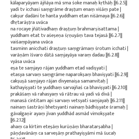
kālaparyāyam ājñāya mā sma śoke manaḥ kṛthāḥ ||6.2.5||
yadi tv icchasi saṃgrāme draṣṭum enaṃ viśāṃ pate |
cakṣur dadāni te hanta yuddham etan niśāmaya ||6.2.6||
dhṛtarāṣṭra uvāca
na rocaye jñātivadhaṃ draṣṭuṃ brahmarṣisattama |
yuddham etat tv aśeṣeṇa śṛṇuyāṃ tava tejasā ||6.2.7||
vaiśaṃpāyana uvāca
tasminn anicchati draṣṭuṃ saṃgrāmaṃ śrotum icchati |
varāṇām īśvaro dātā saṃjayāya varaṃ dadau ||6.2.8||
vyāsa uvāca
eṣa te saṃjayo rājan yuddham etad vadiṣyati |
etasya sarvaṃ saṃgrāme naparokṣaṃ bhaviṣyati ||6.2.9||
cakṣuṣā saṃjayo rājan divyenaiṣa samanvitaḥ |
kathayiṣyati te yuddhaṃ sarvajñaś ca bhaviṣyati ||6.2.10||
prakāśaṃ vā rahasyaṃ vā rātrau vā yadi vā divā |
manasā cintitam api sarvaṃ vetsyati saṃjayaḥ ||6.2.11||
nainaṃ śastrāṇi bhetsyanti nainaṃ bādhiṣyate śramaḥ |
gāvalgaṇir ayaṃ jīvan yuddhād asmād vimokṣyate
||6.2.12||
ahaṃ ca kīrtim eteṣāṃ kurūṇāṃ bharatarṣabha |
pāṇḍavānāṃ ca sarveṣāṃ prathayiṣyāmi mā śucaḥ