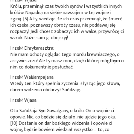
I rzekł Wjasa:
Królu, przeminął czas twoich synów i wszystkich innych
królów. Napadną na siebie nawzajem w tej wojnie i
zginą. [5] A ty, wiedząc, że ich czas przeminął, że śmierć
ich czeka, poznawszy obroty czasu, nie poddawaj się
rozpaczy! Jeśli chcesz zobaczyć ich w walce, przywrócę ci
wzrok. Nuże, sam ją obejrzyj!
I rzekł Dhrytarasztra:
Nie mam ochoty oglądać tego mordu krewniaczego, o
arcywieszczu! Ale ty masz moc, dzięki której mógłbym o
nim co dokumentnie posłuchać.
I rzekł Waiśampajana:
Wtedy ten, który spełnia życzenia, słysząc jego słowa,
darem widzenia obdarzył Sańdźaję.
I rzekł Wjasa:
Oto Sańdźaja Syn Gawalgany, o królu. On o wojnie ci
opowie. Nic, co będzie się działo, nie ujdzie jego oku.
[10] Dostanie on dar boskiego widzenia i opowie ci
wojnę, będzie bowiem wiedział wszystko – to, co