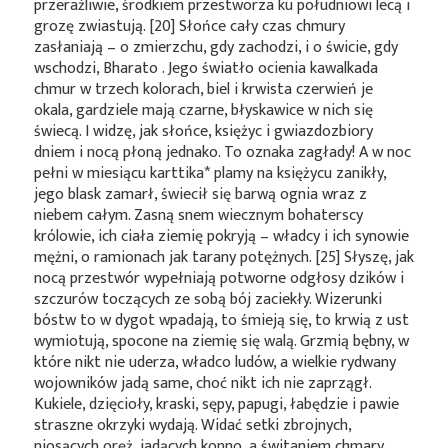
przeraźliwie, środkiem przestworza ku południowi lecą i
grozę zwiastują. [20] Słońce cały czas chmury
zasłaniają – o zmierzchu, gdy zachodzi, i o świcie, gdy
wschodzi, Bharato . Jego światło ocienia kawalkada
chmur w trzech kolorach, biel i krwista czerwień je
okala, gardziele mają czarne, błyskawice w nich się
świecą. I widzę, jak słońce, księżyc i gwiazdozbiory
dniem i nocą płoną jednako. To oznaka zagłady! A w noc
pełni w miesiącu
karttika*
plamy na księżycu zanikły,
jego blask zamarł, świecił się barwą ognia wraz z
niebem całym. Zasną snem wiecznym bohaterscy
królowie, ich ciała ziemię pokryją – władcy i ich synowie
mężni, o ramionach jak tarany potężnych. [25] Słyszę, jak
nocą przestwór wypełniają potworne odgłosy dzików i
szczurów toczących ze sobą bój zaciekły. Wizerunki
bóstw to w dygot wpadają, to śmieją się, to krwią z ust
wymiotują, spocone na ziemię się walą. Grzmią bębny, w
które nikt nie uderza, władco ludów, a wielkie rydwany
wojowników jadą same, choć nikt ich nie zaprzągł.
Kukiele, dzięcioły, kraski, sępy, papugi, łabędzie i pawie
straszne okrzyki wydają. Widać setki zbrojnych,
niosących oręż, jadących konno, a świtaniem chmary