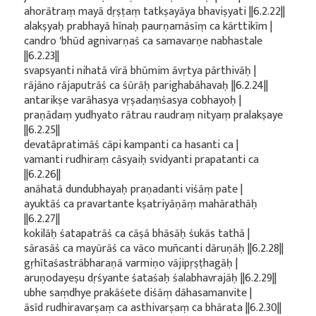
ahorātraṃ mayā dṛṣṭaṃ tatkṣayāya bhaviṣyati ||6.2.22||
alakṣyaḥ prabhayā hīnaḥ paurṇamāsīṃ ca kārttikīm |
candro 'bhūd agnivarṇaś ca samavarṇe nabhastale
||6.2.23||
svapsyanti nihatā vīrā bhūmim āvṛtya pārthivāḥ |
rājāno rājaputrāś ca śūrāḥ parighabāhavaḥ ||6.2.24||
antarikṣe varāhasya vṛṣadaṃśasya cobhayoḥ |
praṇādaṃ yudhyato rātrau raudraṃ nityaṃ pralakṣaye
||6.2.25||
devatāpratimāś cāpi kampanti ca hasanti ca |
vamanti rudhiraṃ cāsyaiḥ svidyanti prapatanti ca
||6.2.26||
anāhatā dundubhayaḥ praṇadanti viśāṃ pate |
ayuktāś ca pravartante kṣatriyāṇāṃ mahārathāḥ
||6.2.27||
kokilāḥ śatapatrāś ca cāṣā bhāsāḥ śukās tathā |
sārasāś ca mayūrāś ca vāco muñcanti dāruṇāḥ ||6.2.28||
gṛhītaśastrābharaṇā varmiṇo vājipṛṣṭhagāḥ |
aruṇodayeṣu dṛśyante śataśaḥ śalabhavrajāḥ ||6.2.29||
ubhe saṃdhye prakāśete diśāṃ dāhasamanvite |
āsīd rudhiravarṣaṃ ca asthivarṣaṃ ca bhārata ||6.2.30||