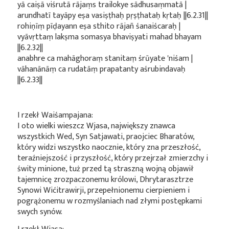
yā caiṣā viśrutā rājaṃs trailokye sādhusaṃmatā |
arundhatī tayāpy eṣa vasiṣṭhaḥ pṛṣṭhataḥ kṛtaḥ ||6.2.31||
rohiṇīṃ pīḍayann eṣa sthito rājañ śanaiścaraḥ |
vyāvṛttaṃ lakṣma somasya bhaviṣyati mahad bhayam
||6.2.32||
anabhre ca mahāghoraṃ stanitaṃ śrūyate 'niśam |
vāhanānāṃ ca rudatāṃ prapatanty aśrubindavaḥ
||6.2.33||
I rzekł Waiśampajana:
I oto wielki wieszcz Wjasa, największy znawca
wszystkich Wed, Syn Satjawati, praojciec Bharatów,
który widzi wszystko naocznie, który zna przeszłość,
teraźniejszość i przyszłość, który przejrzał zmierzchy i
świty minione, tuż przed tą straszną wojną objawił
tajemnicę zrozpaczonemu królowi, Dhrytarasztrze
Synowi Wićitrawirji, przepełnionemu cierpieniem i
pogrążonemu w rozmyślaniach nad złymi postępkami
swych synów.