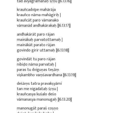
tad avyagramanāḥ śṛṇu ||6.13.16||
krauñcadvīpe mahārāja
krauñco nāma mahāgiriḥ |
krauñcāt paro vāmanako
vāmanād andhakārakaḥ ||6.13.17||
andhakārāt paro rājan
mainākaḥ parvatottamaḥ |
mainākāt parato rājan
govindo girir uttamaḥ ||6.13.18||
govindāt tu paro rājan
nibiḍo nāma parvataḥ |
paras tu dviguṇas teṣāṃ
viṣkambho vaṃśavardhana ||6.13.19||
deśāṃs tatra pravakṣyāmi
tan me nigadataḥ śṛṇu |
krauñcasya kuśalo deśo
vāmanasya manonugaḥ ||6.13.20||
manonugāt paraś coṣṇo