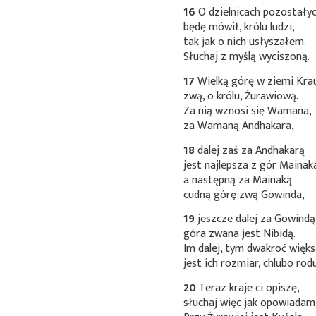
16
O dzielnicach pozostały
będę mówił, królu ludzi,
tak jak o nich usłyszałem.
Słuchaj z myślą wyciszoną.
17
Wielką górę w ziemi Kra
zwą, o królu, Żurawiową.
Za nią wznosi się Wamana,
za Wamaną Andhakara,
18
dalej zaś za Andhakarą
jest najlepsza z gór Mainak
a następną za Mainaką
cudną górę zwą Gowinda,
19
jeszcze dalej za Gowindą
góra zwana jest Nibidą.
Im dalej, tym dwakroć więk
jest ich rozmiar, chlubo rodu
20
Teraz kraje ci opiszę,
słuchaj więc jak opowiadam