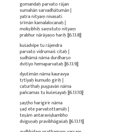
gomandaḥ parvato rājan
sumahān sarvadhātumān |
yatra nityaṃ nivasati
śrīmān kamalalocanaḥ |
mokṣibhiḥ saṃstuto nityaṃ
prabhur nārāyaṇo hariḥ ||6.13.8||
kuśadvīpe tu rājendra
parvato vidrumaiś citaḥ |
sudhāmā nāma durdharṣo
dvitīyo hemaparvataḥ ||6.13.9||
dyutimān nāma kauravya
tṛtīyaḥ kumudo giriḥ |
caturthaḥ puṣpavān nāma
pañcamas tu kuśeśayaḥ ||6.13.10||
ṣaṣṭho harigirir nāma
ṣaḍ ete parvatottamāḥ |
teṣām antaraviṣkambho
dviguṇaḥ pravibhāgaśaḥ ||6.13.11||
audbhidaṃ prathamaṃ varṣaṃ