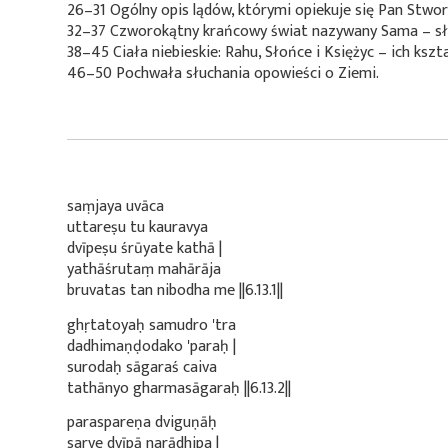
26–31 Ogólny opis lądów, którymi opiekuje się Pan Stwo
32–37 Czworokątny krańcowy świat nazywany Sama – sł
38–45 Ciała niebieskie: Rahu, Słońce i Księżyc – ich kszta
46–50 Pochwała słuchania opowieści o Ziemi.
saṃjaya uvāca
uttareṣu tu kauravya
dvīpeṣu śrūyate kathā |
yathāśrutaṃ mahārāja
bruvatas tan nibodha me ||6.13.1||
ghṛtatoyaḥ samudro 'tra
dadhimaṇḍodako 'paraḥ |
surodaḥ sāgaraś caiva
tathānyo gharmasāgaraḥ ||6.13.2||
paraspareṇa dviguṇāḥ
sarve dvīpā narādhipa |