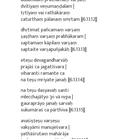
dvitīyaṃ veṇumaṇḍalam |
tṛtīyaṃ vai rathākāraṃ
caturthaṃ pālanaṃ smṛtam ||6.13.12||
dhṛtimat pañcamaṃ varṣaṃ
ṣaṣṭhaṃ varṣaṃ prabhākaram |
saptamaṃ kāpilaṃ varṣaṃ
saptaite varṣapuñjakāḥ ||6.13.13||
eteṣu devagandharvāḥ
prajāś ca jagatīśvara |
viharanti ramante ca
na teṣu mriyate janaḥ ||6.13.14||
na teṣu dasyavaḥ santi
mlecchajātyo 'pi vā nṛpa |
gauraprāyo janaḥ sarvaḥ
sukumāraś ca pārthiva ||6.13.15||
avaśiṣṭeṣu varṣeṣu
vakṣyāmi manujeśvara |
yathāśrutaṃ mahārāja