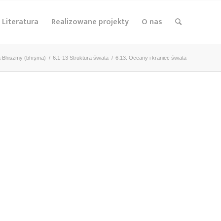
Literatura
Realizowane projekty
O nas
a Bhiszmy (bhīṣma)
/
6.1-13 Struktura świata
/
6.13. Oceany i kraniec świata