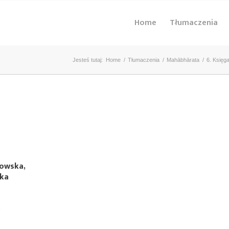
Home
Tłumaczenia
Jesteś tutaj:
Home
/
Tłumaczenia
/
Mahābhārata
/
6. Księg
kowska,
ska
)