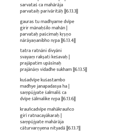
sarvataś ca mahārāja
parvataiḥ parivāritāḥ ||6.13.3||
gauras tu madhyame dvīpe
girir mānaḥśilo mahān |
parvataḥ paścimaḥ kṛṣṇo
nārāyaṇanibho nṛpa ||6.13.4||
tatra ratnāni divyāni
svayaṃ rakṣati keśavaḥ |
prajāpatim upāsīnaḥ
prajānāṃ vidadhe sukham ||6.13.5||
kuśadvīpe kuśastambo
madhye janapadasya ha |
saṃpūjyate śalmaliś ca
dvīpe śālmalike nṛpa ||6.13.6||
krauñcadvīpe mahākrauñco
girī ratnacayākaraḥ |
saṃpūjyate mahārāja
cāturvarṇyena nityadā ||6.13.7||