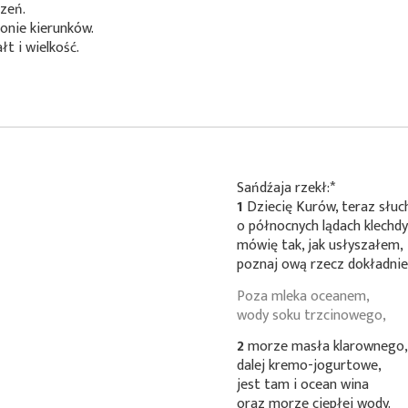
rzeń.
onie kierunków.
łt i wielkość.
Sańdźaja
rzekł:*
1
Dziecię Kurów, teraz słuc
o północnych lądach klechdy
mówię tak, jak usłyszałem,
poznaj ową rzecz dokładnie
Poza mleka oceanem,
wody soku trzcinowego,
2
morze masła klarownego
dalej kremo-jogurtowe,
jest tam i ocean wina
oraz morze ciepłej wody.