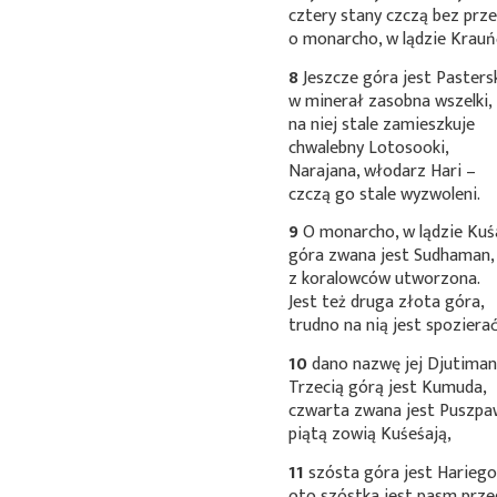
cztery stany czczą bez prze
o monarcho, w lądzie Krauń
8
Jeszcze góra jest Pasters
w minerał zasobna wszelki,
na niej stale zamieszkuje
chwalebny Lotosooki,
Narajana, włodarz Hari –
czczą go stale wyzwoleni.
9
O monarcho, w lądzie Kuś
góra zwana jest Sudhaman,
z koralowców utworzona.
Jest też druga złota góra,
trudno na nią jest spozierać
10
dano nazwę jej Djutiman
Trzecią górą jest Kumuda,
czwarta zwana jest Puszpa
piątą zowią Kuśeśają,
11
szósta góra jest Hariego
oto szóstka jest pasm prze