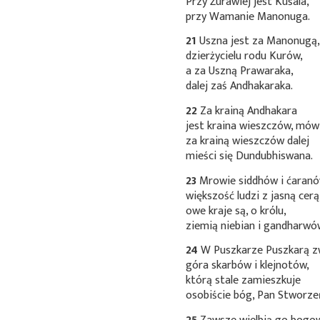
Przy Żurawiej jest Kuśala,
przy Wamanie Manonuga.
21
Uszna jest za Manonugą
dzierżycielu rodu Kurów,
a za Uszną Prawaraka,
dalej zaś Andhakaraka.
22
Za krainą Andhakara
jest kraina wieszczów, mów
za krainą wieszczów dalej
mieści się Dundubhiswana.
23
Mrowie siddhów i ćaranó
większość ludzi z jasną cerą
owe kraje są, o królu,
ziemią niebian i gandharwó
24
W Puszkarze Puszkarą 
góra skarbów i klejnotów,
którą stale zamieszkuje
osobiście bóg, Pan Stworze