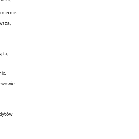
miernie.
rwsza,
ąta,
ic.
arwowie
ndytów