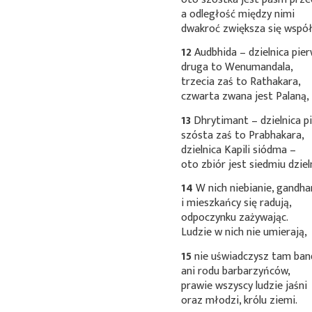
a odległość między nimi
dwakroć zwiększa się współ
12
Audbhida – dzielnica pie
druga to Wenumandala,
trzecia zaś to Rathakara,
czwarta zwana jest Palaną,
13
Dhrytimant – dzielnica pi
szósta zaś to Prabhakara,
dzielnica Kapili siódma –
oto zbiór jest siedmiu dzieln
14
W nich niebianie, gandh
i mieszkańcy się radują,
odpoczynku zażywając.
Ludzie w nich nie umierają,
15
nie uświadczysz tam ba
ani rodu barbarzyńców,
prawie wszyscy ludzie jaśni
oraz młodzi, królu ziemi.