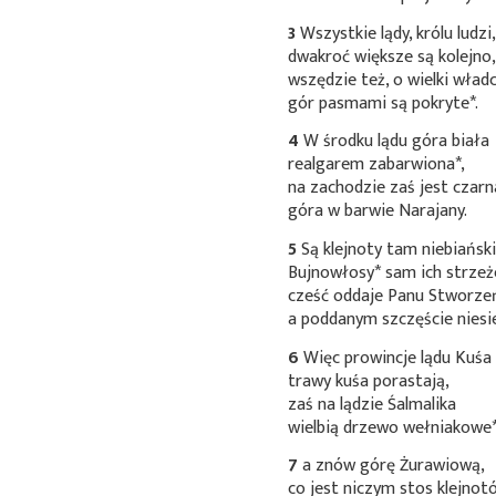
3
Wszystkie lądy, królu ludzi
dwakroć większe są kolejno
wszędzie też, o wielki wład
gór pasmami są
pokryte*
.
4
W środku lądu góra biała
realgarem
zabarwiona*
,
na zachodzie zaś jest czarn
góra w barwie Narajany.
5
Są klejnoty tam niebiański
Bujnowłosy*
sam ich strzeż
cześć oddaje Panu Stworze
a poddanym szczęście niesi
6
Więc prowincje lądu Kuśa
trawy kuśa porastają,
zaś na lądzie Śalmalika
wielbią drzewo
wełniakowe
7
a znów górę Żurawiową,
co jest niczym stos klejnot