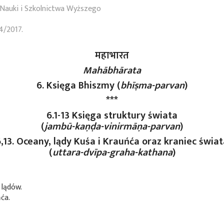
Nauki i Szkolnictwa Wyższego
4/2017.
महाभारत
Mahābhārata
6. Księga Bhiszmy (
bhīṣma-parvan
)
***
6.1-13 Księga struktury świata
(
jambū-kaṇḍa-vinirmāṇa-parvan
)
,13. Oceany, lądy Kuśa i Krauńća oraz kraniec świa
(
uttara-dvīpa-graha-kathana
)
 lądów.
ća.