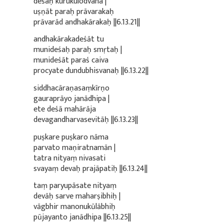
deśaḥ kurukulodvaha |
uṣṇāt paraḥ prāvarakaḥ
prāvarād andhakārakaḥ ||6.13.21||
andhakārakadeśāt tu
munideśaḥ paraḥ smṛtaḥ |
munideśāt paraś caiva
procyate dundubhisvanaḥ ||6.13.22||
siddhacāraṇasaṃkīrṇo
gauraprāyo janādhipa |
ete deśā mahārāja
devagandharvasevitāḥ ||6.13.23||
puṣkare puṣkaro nāma
parvato maṇiratnamān |
tatra nityaṃ nivasati
svayaṃ devaḥ prajāpatiḥ ||6.13.24||
taṃ paryupāsate nityaṃ
devāḥ sarve maharṣibhiḥ |
vāgbhir manonukūlābhiḥ
pūjayanto janādhipa ||6.13.25||