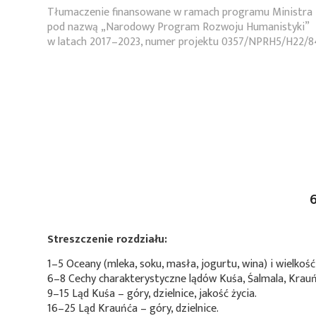
Tłumaczenie finansowane w ramach programu Ministra 
pod nazwą „Narodowy Program Rozwoju Humanistyki”
w latach 2017–2023, numer projektu 0357/NPRH5/H22/8
6
Streszczenie rozdziału:
1–5 Oceany (mleka, soku, masła, jogurtu, wina) i wielkość
6–8 Cechy charakterystyczne lądów Kuśa, Śalmala, Krauń
9–15 Ląd Kuśa – góry, dzielnice, jakość życia.
16–25 Ląd Krauńća – góry, dzielnice.