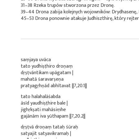
31–38 Rzeka trupów stworzona przez Dronę.
39–44 Drona zabija kolejnych wojowników: Drydhasenę,
45–53 Drona ponownie atakuje Judhiszthirę, który rejte
saṃjaya uvāca
tato yudhiṣṭhiro droṇaṃ
dṛṣṭvāntikam upāgatam |
mahatā śaravarṣeṇa
pratyagṛhṇād abhītavat ||7,20.1||
tato halahalāśabda
āsīd yaudhiṣṭhire bale |
jighṛkṣati mahāsiṃhe
gajānām iva yūthapam ||7,20.2||
dṛṣṭvā droṇaṃ tataḥ śūraḥ
satyajit satyavikramaḥ |