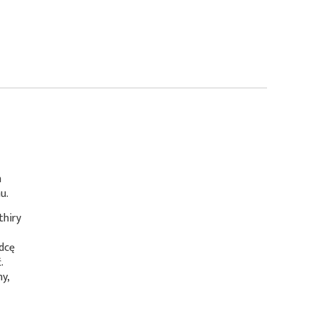
m
u.
thiry
ódcę
.
ny,