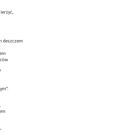
ierżyć,
ym deszczem
iem
ców.
o
nym*
.
,
cem
.
,