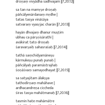
droṇaṃ vivyādha sadhvajam ||7,20.12||
sa tan na mamṛṣe droṇaḥ
pāñcālyenārdanaṃ mṛdhe |
tatas tasya vināśāya
satvaraṃ vyasṛjac charān ||7,20.13||
hayān dhvajaṃ dhanur muṣṭim
ubhau ca pārṣṇisārathī |
avākirat tato droṇaḥ
śaravarṣaiḥ sahasraśaḥ ||7,20.14||
tathā saṃchidyamāneṣu
kārmukeṣu punaḥ punaḥ |
pāñcālyaḥ paramāstrajñaḥ
śoṇāśvaṃ samayodhayat ||7,20.15||
sa satyajitam ālakṣya
tathodīrṇaṃ mahāhave |
ardhacandreṇa ciccheda
śiras tasya mahātmanaḥ ||7,20.16||
tasmin hate mahāmātre