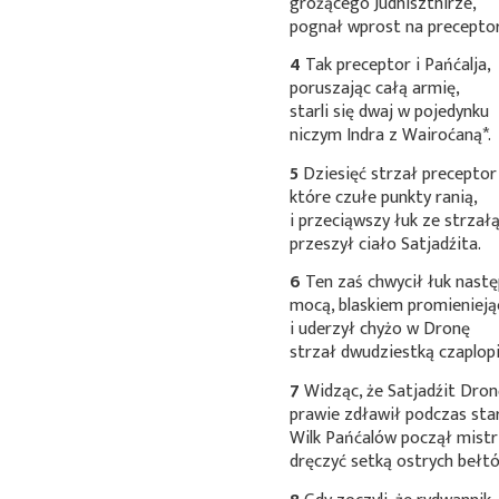
grożącego Judhiszthirze,
pognał wprost na preceptor
4
Tak preceptor i Pańćalja,
poruszając całą armię,
starli się dwaj w pojedynku
niczym Indra z
Wairoćaną*
.
5
Dziesięć strzał preceptor 
które czułe punkty ranią,
i przeciąwszy łuk ze strzałą
przeszył ciało Satjadźita.
6
Ten zaś chwycił łuk nast
mocą, blaskiem promienieją
i uderzył chyżo w Dronę
strzał dwudziestką czaplopi
7
Widząc, że Satjadźit Dro
prawie zdławił podczas star
Wilk Pańćalów począł mist
dręczyć setką ostrych bełt