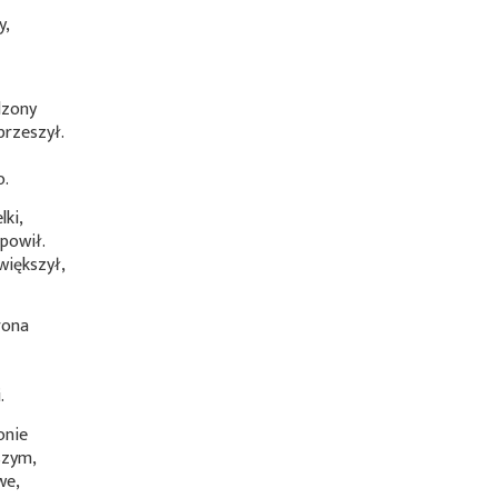
y,
dzony
przeszył.
o.
lki,
powił.
większył,
rona
.
onie
szym,
we,