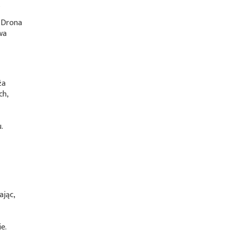
.
 Drona
wa
źa
ch,
.
ając,
e.