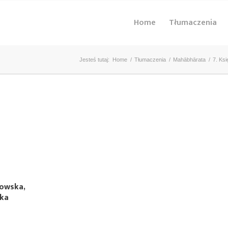
Home
Tłumaczenia
Jesteś tutaj:
Home
/
Tłumaczenia
/
Mahābhārata
/
7. Ks
kowska,
ska