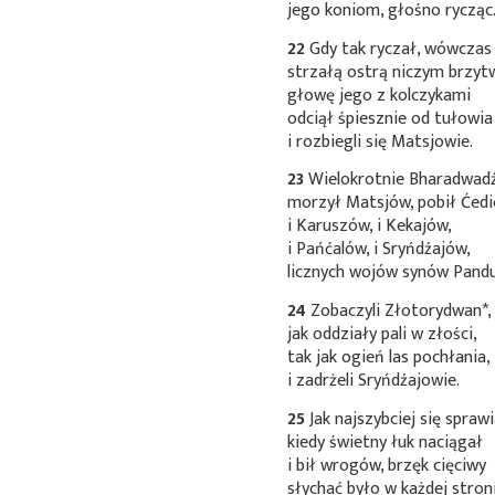
jego koniom, głośno rycząc
22
Gdy tak ryczał, wówczas
strzałą ostrą niczym brzyt
głowę jego z kolczykami
odciął śpiesznie od tułowia
i rozbiegli się Matsjowie.
23
Wielokrotnie Bharadwad
morzył Matsjów, pobił Ćedi
i Karuszów, i Kekajów,
i Pańćalów, i Sryńdźajów,
licznych wojów synów Pandu
24
Zobaczyli
Złotorydwan*
,
jak oddziały pali w złości,
tak jak ogień las pochłania,
i zadrżeli Sryńdźajowie.
25
Jak najszybciej się sprawi
kiedy świetny łuk naciągał
i bił wrogów, brzęk cięciwy
słychać było w każdej stroni