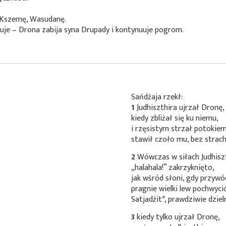
 Kszemę, Wasudanę.
ruje – Drona zabija syna Drupady i kontynuuje pogrom.
Sańdźaja rzekł:
1
Judhiszthira ujrzał Dronę,
kiedy zbliżał się ku niemu,
i rzęsistym strzał potokie
stawił czoło mu, bez strach
2
Wówczas w siłach Judhisz
„halahala!” zakrzyknięto,
jak wśród słoni, gdy przyw
pragnie wielki lew pochwycić
Satjadźit*
, prawdziwie dziel
3
kiedy tylko ujrzał Dronę,