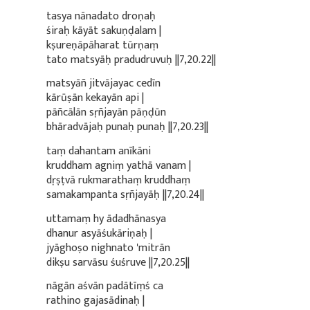
tasya nānadato droṇaḥ
śiraḥ kāyāt sakuṇḍalam |
kṣureṇāpāharat tūrṇaṃ
tato matsyāḥ pradudruvuḥ ||7,20.22||
matsyāñ jitvājayac cedīn
kārūṣān kekayān api |
pāñcālān sṛñjayān pāṇḍūn
bhāradvājaḥ punaḥ punaḥ ||7,20.23||
taṃ dahantam anīkāni
kruddham agniṃ yathā vanam |
dṛṣṭvā rukmarathaṃ kruddhaṃ
samakampanta sṛñjayāḥ ||7,20.24||
uttamaṃ hy ādadhānasya
dhanur asyāśukāriṇaḥ |
jyāghoṣo nighnato 'mitrān
dikṣu sarvāsu śuśruve ||7,20.25||
nāgān aśvān padātīṃś ca
rathino gajasādinaḥ |