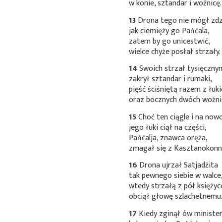
w konie, sztandar i woźnicę.
13
Drona tego nie mógł zdz
jak ciemięży go Pańćala,
zatem by go unicestwić,
wielce chyże posłał strzały.
14
Swoich strzał tysięczn
zakrył sztandar i rumaki,
pięść ściśniętą razem z łuk
oraz bocznych dwóch woźni
15
Choć ten ciągle i na now
jego łuki ciął na części,
Pańćalja, znawca oręża,
zmagał się z
Kasztanokon
16
Drona ujrzał Satjadźita
tak pewnego siebie w walce
wtedy strzałą z pół księży
obciął głowę szlachetnemu
17
Kiedy zginął ów minister