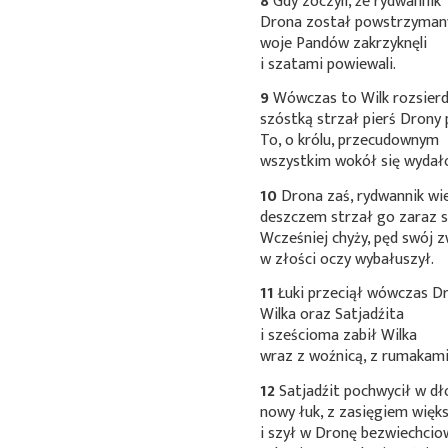
8
Gdy zoczyli, że rydwannik
Drona został powstrzyman
woje Pandów zakrzyknęli
i szatami powiewali.
9
Wówczas to Wilk rozsier
szóstką strzał pierś Drony 
To, o królu, przecudownym
wszystkim wokół się wydał
10
Drona zaś, rydwannik wie
deszczem strzał go zaraz s
Wcześniej chyży, pęd swój z
w złości oczy wybałuszył.
11
Łuki przeciął wówczas D
Wilka oraz Satjadźita
i sześcioma zabił Wilka
wraz z woźnicą, z rumakami
12
Satjadźit pochwycił w dł
nowy łuk, z zasięgiem więk
i szył w Dronę bezwiechcio