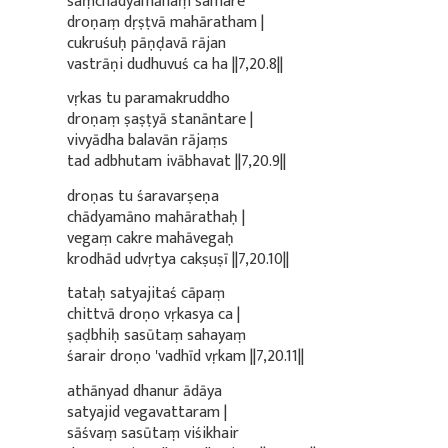
saṃchādyamānaṃ samare
droṇaṃ dṛṣṭvā mahāratham |
cukruśuḥ pāṇḍavā rājan
vastrāṇi dudhuvuś ca ha ||7,20.8||
vṛkas tu paramakruddho
droṇaṃ ṣaṣṭyā stanāntare |
vivyādha balavān rājaṃs
tad adbhutam ivābhavat ||7,20.9||
droṇas tu śaravarṣeṇa
chādyamāno mahārathaḥ |
vegaṃ cakre mahāvegaḥ
krodhād udvṛtya cakṣuṣī ||7,20.10||
tataḥ satyajitaś cāpaṃ
chittvā droṇo vṛkasya ca |
ṣaḍbhiḥ sasūtaṃ sahayaṃ
śarair droṇo 'vadhīd vṛkam ||7,20.11||
athānyad dhanur ādāya
satyajid vegavattaram |
sāśvaṃ sasūtaṃ viśikhair