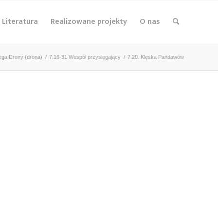
Literatura
Realizowane projekty
O nas
ięga Drony (droṇa)
/
7.16-31 Wespół przysięgający
/
7.20. Klęska Pandawów