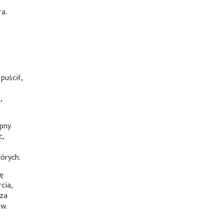
a.
puścił,
,
ępny
c,
órych.
nę
cia,
rza
ów.