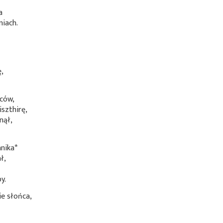
a
niach.
ę,
fców,
iszthirę,
nął,
nika*
ł,
y.
ie słońca,