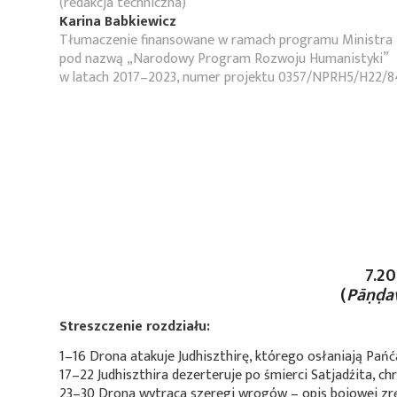
(redakcja techniczna)
Karina Babkiewicz
Tłumaczenie finansowane w ramach programu Ministra 
pod nazwą „Narodowy Program Rozwoju Humanistyki”
w latach 2017–2023, numer projektu 0357/NPRH5/H22/8
7.2
(
Pāṇḍav
Streszczenie rozdziału:
1–16 Drona atakuje Judhiszthirę, którego osłaniają Pańća
17–22 Judhiszthira dezerteruje po śmierci Satjadźita, c
23–30 Drona wytraca szeregi wrogów – opis bojowej zrę