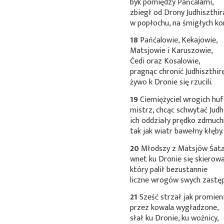
byk pomiędzy Pańćalami,
zbiegł od Drony Judhiszthir
w popłochu, na śmigłych ko
18
Pańćalowie, Kekajowie,
Matsjowie i Karuszowie,
Ćedi oraz Kosalowie,
pragnąc chronić Judhiszthir
żywo k Dronie się rzucili.
19
Ciemiężyciel wrogich hu
mistrz, chcąc schwytać Judh
ich oddziały prędko zdmuch
tak jak wiatr bawełny kłęby.
20
Młodszy z Matsjów
Śata
wnet ku Dronie się skierowa
który palił bezustannie
liczne wrogów swych zastęp
21
Sześć strzał jak promien
przez kowala wygładzone,
słał ku Dronie, ku woźnicy,