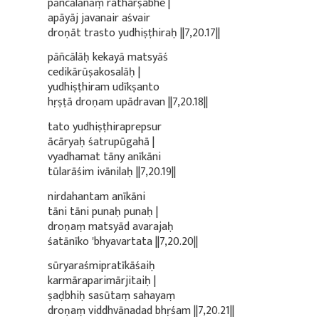
pāñcālānāṃ ratharṣabhe |
apāyāj javanair aśvair
droṇāt trasto yudhiṣṭhiraḥ ||7,20.17||
pāñcālāḥ kekayā matsyāś
cedikārūṣakosalāḥ |
yudhiṣṭhiram udīkṣanto
hṛṣṭā droṇam upādravan ||7,20.18||
tato yudhiṣṭhiraprepsur
ācāryaḥ śatrupūgahā |
vyadhamat tāny anīkāni
tūlarāśim ivānilaḥ ||7,20.19||
nirdahantam anīkāni
tāni tāni punaḥ punaḥ |
droṇaṃ matsyād avarajaḥ
śatānīko 'bhyavartata ||7,20.20||
sūryaraśmipratīkāśaiḥ
karmāraparimārjitaiḥ |
ṣaḍbhiḥ sasūtaṃ sahayaṃ
droṇaṃ viddhvānadad bhṛśam ||7,20.21||