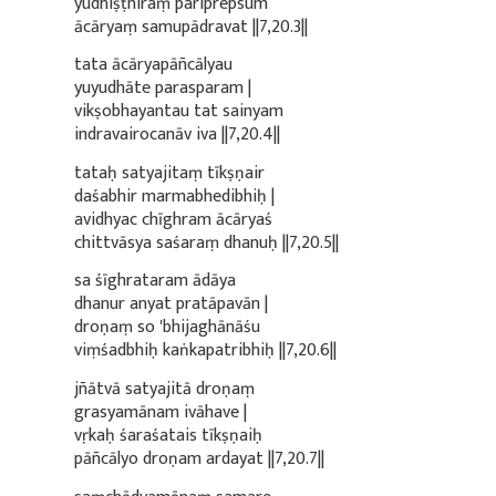
yudhiṣṭhiraṃ pariprepsum
ācāryaṃ samupādravat ||7,20.3||
tata ācāryapāñcālyau
yuyudhāte parasparam |
vikṣobhayantau tat sainyam
indravairocanāv iva ||7,20.4||
tataḥ satyajitaṃ tīkṣṇair
daśabhir marmabhedibhiḥ |
avidhyac chīghram ācāryaś
chittvāsya saśaraṃ dhanuḥ ||7,20.5||
sa śīghrataram ādāya
dhanur anyat pratāpavān |
droṇaṃ so 'bhijaghānāśu
viṃśadbhiḥ kaṅkapatribhiḥ ||7,20.6||
jñātvā satyajitā droṇaṃ
grasyamānam ivāhave |
vṛkaḥ śaraśatais tīkṣṇaiḥ
pāñcālyo droṇam ardayat ||7,20.7||