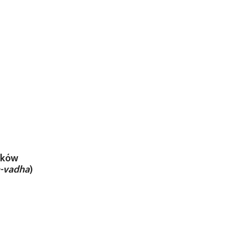
ików
a-vadha
)