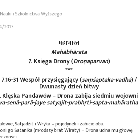
Nauki i Szkolnictwa Wyższego
4/2017.
महाभारत
Mahābhārata
7. Księga Drony (
Droṇaparvan
)
***
7.16-31 Wespół przysięgający (
saṃśaptaka-vadha
) /
Dwunasty dzień bitwy
0. Klęska Pandawów – Drona zabija siedmiu wojown
a-senā-parā-jaye satyajit-prabhṛti-sapta-mahārath
lowie, Satjadźit i Wryka – pojedynek i zabicie obu.
hroni go Śatanika (młodszy brat Wiraty) – Drona ucina mu głowę.
czności.