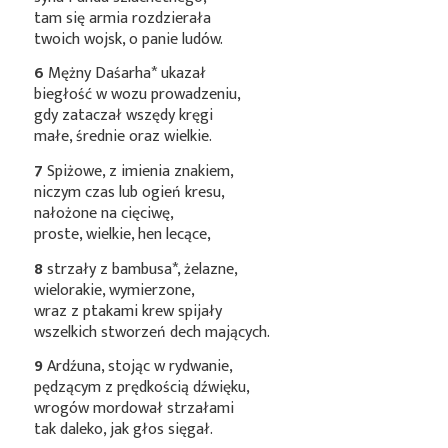
tam się armia rozdzierała
twoich wojsk, o panie ludów.
6
Mężny
Daśarha*
ukazał
biegłość w wozu prowadzeniu,
gdy zataczał wszędy kręgi
małe, średnie oraz wielkie.
7
Spiżowe, z imienia znakiem,
niczym czas lub ogień kresu,
nałożone na cięciwę,
proste, wielkie, hen lecące,
8
strzały z
bambusa*
, żelazne,
wielorakie, wymierzone,
wraz z ptakami krew spijały
wszelkich stworzeń dech mających.
9
Ardźuna, stojąc w rydwanie,
pędzącym z prędkością dźwięku,
wrogów mordował strzałami
tak daleko, jak głos sięgał.