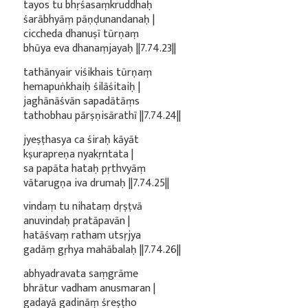
tayos tu bhṛśasaṃkruddhaḥ
śarābhyāṃ pāṇḍunandanaḥ |
ciccheda dhanuṣī tūrṇaṃ
bhūya eva dhanaṃjayaḥ ||7.74.23||
tathānyair viśikhais tūrṇaṃ
hemapuṅkhaiḥ śilāśitaiḥ |
jaghānāśvān sapadātāṃs
tathobhau pārṣṇisārathī ||7.74.24||
jyeṣṭhasya ca śiraḥ kāyāt
kṣurapreṇa nyakṛntata |
sa papāta hataḥ pṛthvyāṃ
vātarugṇa iva drumaḥ ||7.74.25||
vindaṃ tu nihataṃ dṛṣṭvā
anuvindaḥ pratāpavān |
hatāśvaṃ ratham utsṛjya
gadāṃ gṛhya mahābalaḥ ||7.74.26||
abhyadravata saṃgrāme
bhrātur vadham anusmaran |
gadayā gadināṃ śreṣṭho