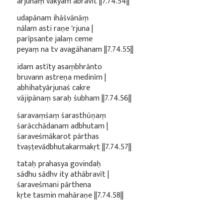
arjunaṃ vākyam abravīt ||7.74.54||
udapānam ihāśvānāṃ
nālam asti raṇe 'rjuna |
parīpsante jalaṃ ceme
peyaṃ na tv avagāhanam ||7.74.55||
idam astīty asaṃbhrānto
bruvann astreṇa medinīm |
abhihatyārjunaś cakre
vājipānaṃ saraḥ śubham ||7.74.56||
śaravaṃśaṃ śarasthūṇaṃ
śarācchādanam adbhutam |
śaraveśmākarot pārthas
tvaṣṭevādbhutakarmakṛt ||7.74.57||
tataḥ prahasya govindaḥ
sādhu sādhv ity athābravīt |
śaraveśmani pārthena
kṛte tasmin mahāraṇe ||7.74.58||