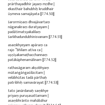
prārthayadbhir jayaṃ mṛdhe |
ekasthair bahubhiḥ kruddhair
ūṣmeva samajāyata ||7.74.50||
śarormiṇaṃ dhvajāvartaṃ
nāganakraṃ duratyayam |
padātimatsyakalilaṃ
śaṅkhadundubhinisvanam ||7.74.51||
asaṃkhyeyam apāraṃ ca
rajo ”bhīlam atīva ca |
uṣṇīṣakamaṭhacchannaṃ
patākāphenamālinam ||7.74.52||
rathasāgaram akṣobhyaṃ
mātaṅgāṅgaśilācitam |
velābhūtas tadā pārthaḥ
patribhiḥ samavārayat ||7.74.53||
tato janārdanaḥ saṃkhye
priyaṃ puruṣasattamam |
asaṃbhrānto mahābāhur