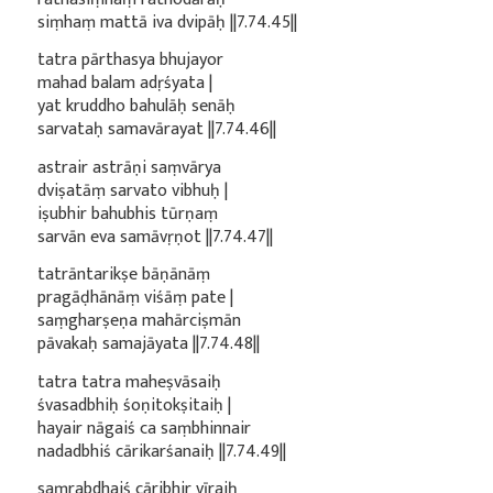
siṃhaṃ mattā iva dvipāḥ ||7.74.45||
tatra pārthasya bhujayor
mahad balam adṛśyata |
yat kruddho bahulāḥ senāḥ
sarvataḥ samavārayat ||7.74.46||
astrair astrāṇi saṃvārya
dviṣatāṃ sarvato vibhuḥ |
iṣubhir bahubhis tūrṇaṃ
sarvān eva samāvṛṇot ||7.74.47||
tatrāntarikṣe bāṇānāṃ
pragāḍhānāṃ viśāṃ pate |
saṃgharṣeṇa mahārciṣmān
pāvakaḥ samajāyata ||7.74.48||
tatra tatra maheṣvāsaiḥ
śvasadbhiḥ śoṇitokṣitaiḥ |
hayair nāgaiś ca saṃbhinnair
nadadbhiś cārikarśanaiḥ ||7.74.49||
saṃrabdhaiś cāribhir vīraiḥ