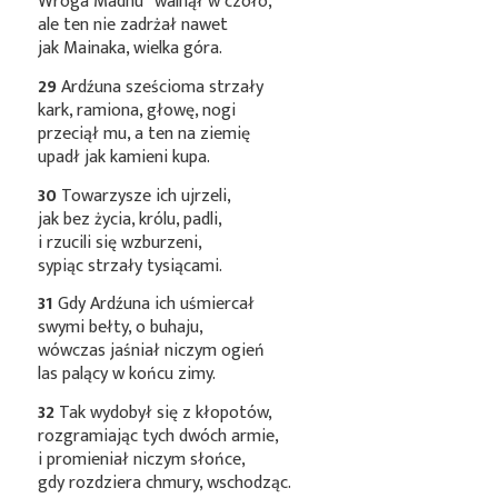
Wroga
Madhu*
walnął w czoło,
ale ten nie zadrżał nawet
jak Mainaka, wielka góra.
29
Ardźuna sześcioma strzały
kark, ramiona, głowę, nogi
przeciął mu, a ten na ziemię
upadł jak kamieni kupa.
30
Towarzysze ich ujrzeli,
jak bez życia, królu, padli,
i rzucili się wzburzeni,
sypiąc strzały tysiącami.
31
Gdy Ardźuna ich uśmiercał
swymi bełty, o buhaju,
wówczas jaśniał niczym ogień
las palący w końcu zimy.
32
Tak wydobył się z kłopotów,
rozgramiając tych dwóch armie,
i promieniał niczym słońce,
gdy rozdziera chmury, wschodząc.