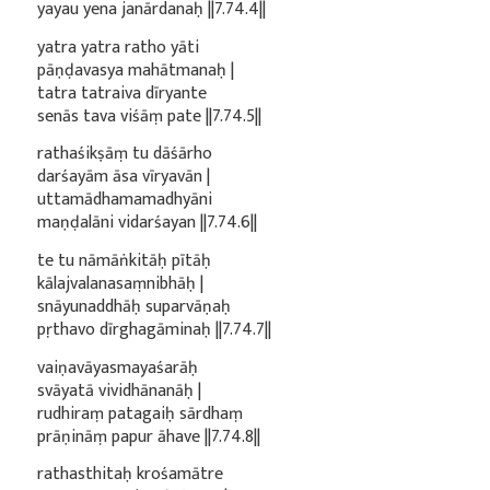
yayau yena janārdanaḥ ||7.74.4||
yatra yatra ratho yāti
pāṇḍavasya mahātmanaḥ |
tatra tatraiva dīryante
senās tava viśāṃ pate ||7.74.5||
rathaśikṣāṃ tu dāśārho
darśayām āsa vīryavān |
uttamādhamamadhyāni
maṇḍalāni vidarśayan ||7.74.6||
te tu nāmāṅkitāḥ pītāḥ
kālajvalanasaṃnibhāḥ |
snāyunaddhāḥ suparvāṇaḥ
pṛthavo dīrghagāminaḥ ||7.74.7||
vaiṇavāyasmayaśarāḥ
svāyatā vividhānanāḥ |
rudhiraṃ patagaiḥ sārdhaṃ
prāṇināṃ papur āhave ||7.74.8||
rathasthitaḥ krośamātre