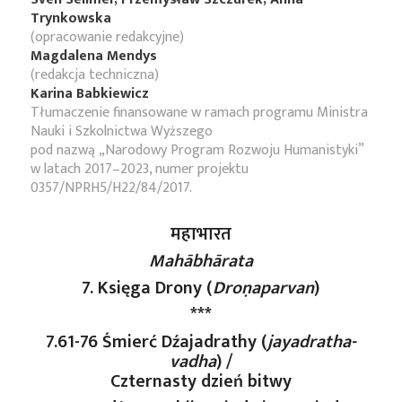
Trynkowska
(opracowanie redakcyjne)
Magdalena Mendys
(redakcja techniczna)
Karina Babkiewicz
Tłumaczenie finansowane w ramach programu Ministra
Nauki i Szkolnictwa Wyższego
pod nazwą „Narodowy Program Rozwoju Humanistyki”
w latach 2017–2023, numer projektu
0357/NPRH5/H22/84/2017.
महाभारत
Mahābhārata
7. Księga Drony (
Droṇaparvan
)
***
7.61-76 Śmierć Dźajadrathy (
jayadratha-
vadha
) /
Czternasty dzień bitwy