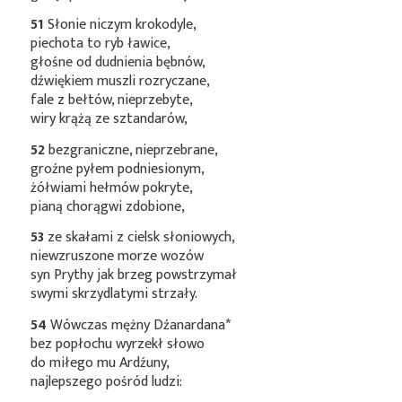
51
Słonie niczym krokodyle,
piechota to ryb ławice,
głośne od dudnienia bębnów,
dźwiękiem muszli rozryczane,
fale z bełtów, nieprzebyte,
wiry krążą ze sztandarów,
52
bezgraniczne, nieprzebrane,
groźne pyłem podniesionym,
żółwiami hełmów pokryte,
pianą chorągwi zdobione,
53
ze skałami z cielsk słoniowych,
niewzruszone morze wozów
syn Prythy jak brzeg powstrzymał
swymi skrzydlatymi strzały.
54
Wówczas mężny
Dźanardana*
bez popłochu wyrzekł słowo
do miłego mu Ardźuny,
najlepszego pośród ludzi: