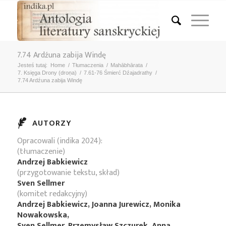
7.74 Ardźuna zabija Windę
Jesteś tutaj:
Home
/
Tłumaczenia
/
Mahābhārata
/
7. Księga Drony (droṇa)
/
7.61-76 Śmierć Dźajadrathy
/
7.74 Ardźuna zabija Windę
AUTORZY
Opracowali (indika 2024):
(tłumaczenie)
Andrzej Babkiewicz
(przygotowanie tekstu, skład)
Sven Sellmer
(komitet redakcyjny)
Andrzej Babkiewicz, Joanna Jurewicz, Monika
Nowakowska,
Sven Sellmer, Przemysław Szczurek, Anna