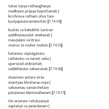
tatas tasya rathaughasya
madhyaṃ prāpya hayottamāḥ |
kṛcchreṇa ratham ūhus taṃ
kṣutpipāsāśramānvitāḥ ||7.74.14||
kṣatāś ca bahubhiḥ śastrair
yuddhaśauṇḍair anekaśaḥ |
maṇḍalāni vicitrāṇi
vicerus te muhur muhuḥ ||7.74.15||
hatānāṃ vājināgānāṃ
rathānāṃ ca naraiḥ saha |
upariṣṭād atikrāntāḥ
śailābhānāṃ sahasraśaḥ ||7.74.16||
etasminn antare vīrāv
āvantyau bhrātarau nṛpa |
sahasenau samārchetāṃ
pāṇḍavaṃ klāntavāhanam ||7.74.17||
tāv arjunaṃ catuḥṣaṣṭyā
saptatyā ca janārdanam |