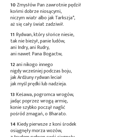
10
Zmysłów Pan zawrotnie pędził
końmi dobrze niosącymi,
niczym wiatr albo jak
Tarkszja*
,
aż się cały świat zadziwił.
11
Rydwan, który słońce niesie,
tak nie bieżył, panie ludów,
ani Indry, ani Rudry,
ani nawet Pana Bogactw,
12
ani nikogo innego
nigdy wcześniej podczas boju,
jak Ardźuny rydwan leciał
jak myśl prędki lub nadzieja.
13
Keśawa, pogromca wrogów,
jadąc poprzez wrogą armię,
konie szybko począł naglić
pośród zmagań, o Bharato.
14
Kiedy pierwsze z koni środek
osiągnęły morza wozów,