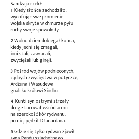
Sańdźaja rzekł:
1
Kiedy słońce zachodziło,
wycofując swe promienie,
wojska skryte w chmurze pyłu
ruchy swoje spowolniły.
2
Wolno dzień dobiegał końca,
kiedy jedni się zmagali,
inni stali, zawracali,
zwyciężali lub ginęli.
3
Pośród wojów podnieconych,
żądnych zwycięstwa w potyczce,
Ardźuna i Wasudewa
gnali ku królowi Sindhu.
4
Kunti syn ostrymi strzały
drogę torował wśród armii
na szerokość kół rydwanu,
po niej pędził Dźanardana.
5
Gdzie się tylko rydwan zjawił
syna Pandu szlachetnego,