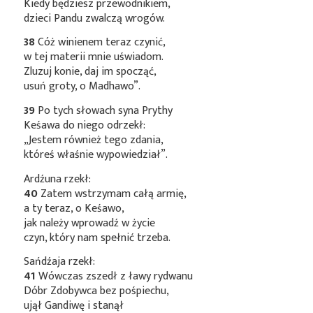
Kiedy będziesz przewodnikiem,
dzieci Pandu zwalczą wrogów.
38
Cóż winienem teraz czynić,
w tej materii mnie uświadom.
Zluzuj konie, daj im spocząć,
usuń groty, o Madhawo”.
39
Po tych słowach syna Prythy
Keśawa do niego odrzekł:
„Jestem również tego zdania,
któreś właśnie wypowiedział”.
Ardźuna rzekł:
40
Zatem wstrzymam całą armię,
a ty teraz, o Keśawo,
jak należy wprowadź w życie
czyn, który nam spełnić trzeba.
Sańdźaja rzekł:
41
Wówczas zszedł z ławy rydwanu
Dóbr Zdobywca bez pośpiechu,
ujął Gandiwę i stanął