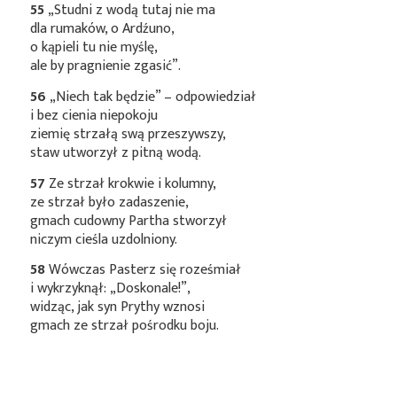
55
„Studni z wodą tutaj nie ma
dla rumaków, o Ardźuno,
o kąpieli tu nie myślę,
ale by pragnienie zgasić”.
56
„Niech tak będzie” – odpowiedział
i bez cienia niepokoju
ziemię strzałą swą przeszywszy,
staw utworzył z pitną wodą.
57
Ze strzał krokwie i kolumny,
ze strzał było zadaszenie,
gmach cudowny Partha stworzył
niczym cieśla uzdolniony.
58
Wówczas Pasterz się roześmiał
i wykrzyknął: „Doskonale!”,
widząc, jak syn Prythy wznosi
gmach ze strzał pośrodku boju.