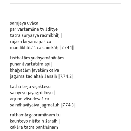
saṃjaya uvāca
parivartamāne tv āditye
tatra sūryasya raśmibhiḥ |
rajasā kīryamāṇāś ca
mandībhūtāś ca sainikāḥ ||7.74.1||
tiṣṭhatāṃ yudhyamānānāṃ
punar āvartatām api |
bhajyatāṃ jayatāṃ caiva
jagāma tad ahaḥ śanaiḥ ||7.74.2||
tathā teṣu viṣakteṣu
sainyeṣu jayagṛddhiṣu |
arjuno vāsudevaś ca
saindhavāyaiva jagmatuḥ ||7.74.3||
rathamārgapramāṇaṃ tu
kaunteyo niśitaiḥ śaraiḥ |
cakāra tatra panthānaṃ