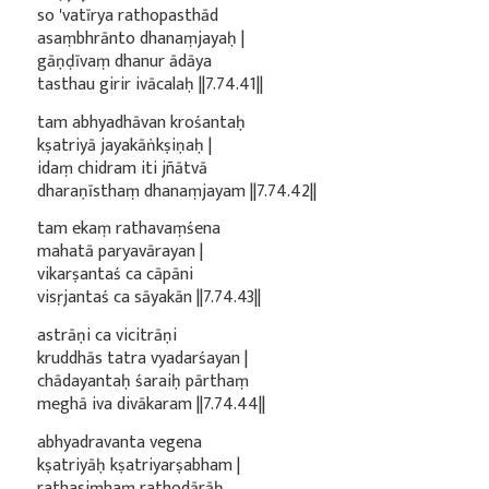
so 'vatīrya rathopasthād
asaṃbhrānto dhanaṃjayaḥ |
gāṇḍīvaṃ dhanur ādāya
tasthau girir ivācalaḥ ||7.74.41||
tam abhyadhāvan krośantaḥ
kṣatriyā jayakāṅkṣiṇaḥ |
idaṃ chidram iti jñātvā
dharaṇīsthaṃ dhanaṃjayam ||7.74.42||
tam ekaṃ rathavaṃśena
mahatā paryavārayan |
vikarṣantaś ca cāpāni
visṛjantaś ca sāyakān ||7.74.43||
astrāṇi ca vicitrāṇi
kruddhās tatra vyadarśayan |
chādayantaḥ śaraiḥ pārthaṃ
meghā iva divākaram ||7.74.44||
abhyadravanta vegena
kṣatriyāḥ kṣatriyarṣabham |
rathasiṃhaṃ rathodārāḥ