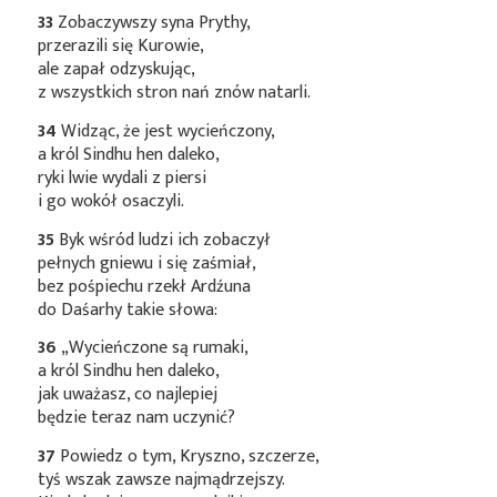
33
Zobaczywszy syna Prythy,
przerazili się Kurowie,
ale zapał odzyskując,
z wszystkich stron nań znów natarli.
34
Widząc, że jest wycieńczony,
a król Sindhu hen daleko,
ryki lwie wydali z piersi
i go wokół osaczyli.
35
Byk wśród ludzi ich zobaczył
pełnych gniewu i się zaśmiał,
bez pośpiechu rzekł Ardźuna
do Daśarhy takie słowa:
36
„Wycieńczone są rumaki,
a król Sindhu hen daleko,
jak uważasz, co najlepiej
będzie teraz nam uczynić?
37
Powiedz o tym, Kryszno, szczerze,
tyś wszak zawsze najmądrzejszy.