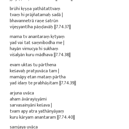
brūhi kṛṣṇa yathātattvaṃ
tvaṃ hi prājñatamaḥ sadā |
bhavannetrā raṇe śatrūn
vijeṣyantīha pāṇḍavāḥ ||7.74.37||
mama tv anantaraṃ kṛtyaṃ
yad vai tat saṃnibodha me |
hayān vimucya hi sukhaṃ
viśalyān kuru mādhava ||7.74.38||
evam uktas tu pārthena
keśavaḥ pratyuvāca tam |
mamāpy etan mataṃ pārtha
yad idaṃ te prabhāṣitam ||7.74.39||
arjuna uvāca
aham āvārayiṣyāmi
sarvasainyāni keśava |
tvam apy atra yathānyāyaṃ
kuru kāryam anantaram ||7.74.40||
saṃjaya uvāca