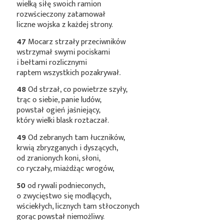
wielką siłę swoich ramion
rozwścieczony zatamował
liczne wojska z każdej strony.
47
Mocarz strzały przeciwników
wstrzymał swymi pociskami
i bełtami rozlicznymi
raptem wszystkich pozakrywał.
48
Od strzał, co powietrze szyły,
trąc o siebie, panie ludów,
powstał ogień jaśniejący,
który wielki blask roztaczał.
49
Od zebranych tam łuczników,
krwią zbryzganych i dyszących,
od zranionych koni, słoni,
co ryczały, miażdżąc wrogów,
50
od rywali podnieconych,
o zwycięstwo się modlących,
wściekłych, licznych tam stłoczonych
gorąc powstał niemożliwy.