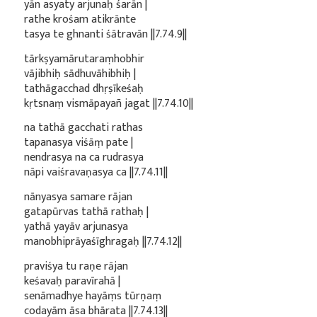
yān asyaty arjunaḥ śarān |
rathe krośam atikrānte
tasya te ghnanti śātravān ||7.74.9||
tārkṣyamārutaraṃhobhir
vājibhiḥ sādhuvāhibhiḥ |
tathāgacchad dhṛṣīkeśaḥ
kṛtsnaṃ vismāpayañ jagat ||7.74.10||
na tathā gacchati rathas
tapanasya viśāṃ pate |
nendrasya na ca rudrasya
nāpi vaiśravaṇasya ca ||7.74.11||
nānyasya samare rājan
gatapūrvas tathā rathaḥ |
yathā yayāv arjunasya
manobhiprāyaśīghragaḥ ||7.74.12||
praviśya tu raṇe rājan
keśavaḥ paravīrahā |
senāmadhye hayāṃs tūrṇaṃ
codayām āsa bhārata ||7.74.13||