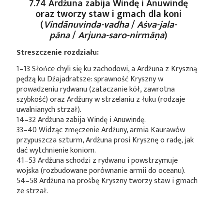
7.74 Ardźuna zabija Windę i Anuwindę
oraz tworzy staw i gmach dla koni
(
Vindānuvinda-vadha
/
Aśva-jala-
pāna
/
Arjuna-saro-nirmāṇa
)
Streszczenie rozdziału:
1–13 Słońce chyli się ku zachodowi, a Ardźuna z Kryszną
pędzą ku Dźajadratsze: sprawność Kryszny w
prowadzeniu rydwanu (zataczanie kół, zawrotna
szybkość) oraz Ardźuny w strzelaniu z łuku (rodzaje
uwalnianych strzał).
14–32 Ardźuna zabija Windę i Anuwindę.
33–40 Widząc zmęczenie Ardźuny, armia Kaurawów
przypuszcza szturm, Ardźuna prosi Krysznę o radę, jak
dać wytchnienie koniom.
41–53 Ardźuna schodzi z rydwanu i powstrzymuje
wojska (rozbudowane porównanie armii do oceanu).
54–58 Ardźuna na prośbę Kryszny tworzy staw i gmach
ze strzał.