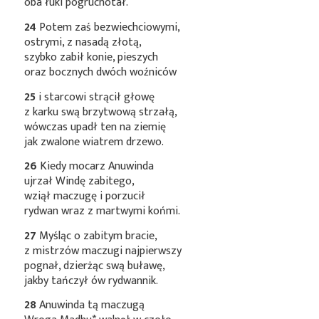
oba łuki pogruchotał.
24
Potem zaś bezwiechciowymi,
ostrymi, z nasadą złotą,
szybko zabił konie, pieszych
oraz bocznych dwóch woźniców
25
i starcowi strącił głowę
z karku swą brzytwową strzałą,
wówczas upadł ten na ziemię
jak zwalone wiatrem drzewo.
26
Kiedy mocarz Anuwinda
ujrzał Windę zabitego,
wziął maczugę i porzucił
rydwan wraz z martwymi końmi.
27
Myśląc o zabitym bracie,
z mistrzów maczugi najpierwszy
pognał, dzierżąc swą buławę,
jakby tańczył ów rydwannik.
28
Anuwinda tą maczugą