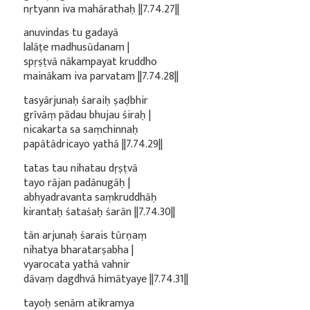
nṛtyann iva mahārathaḥ ||7.74.27||
anuvindas tu gadayā
lalāṭe madhusūdanam |
spṛṣṭvā nākampayat kruddho
mainākam iva parvatam ||7.74.28||
tasyārjunaḥ śaraiḥ ṣaḍbhir
grīvāṃ pādau bhujau śiraḥ |
nicakarta sa saṃchinnaḥ
papātādricayo yathā ||7.74.29||
tatas tau nihatau dṛṣṭvā
tayo rājan padānugāḥ |
abhyadravanta saṃkruddhāḥ
kirantaḥ śataśaḥ śarān ||7.74.30||
tān arjunaḥ śarais tūrṇaṃ
nihatya bharatarṣabha |
vyarocata yathā vahnir
dāvaṃ dagdhvā himātyaye ||7.74.31||
tayoḥ senām atikramya