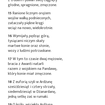
z trudem rydwan swój ciągnęły
głodne, spragnione, zmęczone.
15
Ranione licznym orężem
wojów walką podnieconych,
zataczały piękne kręgi
wciąż na nowo, wielokrotnie.
16
Wymijały, pędząc górą,
tysiącami niczym skały
martwe konie oraz słonie,
wozy z ludźmi potrzaskane.
17
W tym to czasie dwaj mężowie,
bracia z Awanti natarli
razem z wojskiem na Pandawę,
który konie miał zmęczone.
18
Z euforią szyli w Ardźunę
sześćdziesiąt i cztery strzały,
siedemdziesiąt w Dźanardanę,
jedną setkę zaś w rumaki.
19
O królu, wściekły Ardźuna,