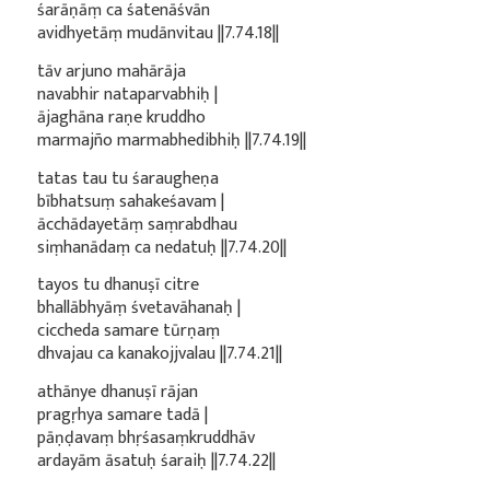
śarāṇāṃ ca śatenāśvān
avidhyetāṃ mudānvitau ||7.74.18||
tāv arjuno mahārāja
navabhir nataparvabhiḥ |
ājaghāna raṇe kruddho
marmajño marmabhedibhiḥ ||7.74.19||
tatas tau tu śaraugheṇa
bībhatsuṃ sahakeśavam |
ācchādayetāṃ saṃrabdhau
siṃhanādaṃ ca nedatuḥ ||7.74.20||
tayos tu dhanuṣī citre
bhallābhyāṃ śvetavāhanaḥ |
ciccheda samare tūrṇaṃ
dhvajau ca kanakojjvalau ||7.74.21||
athānye dhanuṣī rājan
pragṛhya samare tadā |
pāṇḍavaṃ bhṛśasaṃkruddhāv
ardayām āsatuḥ śaraiḥ ||7.74.22||