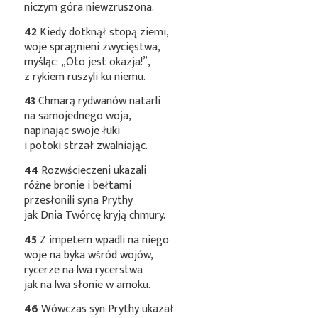
niczym góra niewzruszona.
42
Kiedy dotknął stopą ziemi,
woje spragnieni zwycięstwa,
myśląc: „Oto jest okazja!”,
z rykiem ruszyli ku niemu.
43
Chmarą rydwanów natarli
na samojednego woja,
napinając swoje łuki
i potoki strzał zwalniając.
44
Rozwścieczeni ukazali
różne bronie i bełtami
przesłonili syna Prythy
jak Dnia Twórcę kryją chmury.
45
Z impetem wpadli na niego
woje na byka wśród wojów,
rycerze na lwa rycerstwa
jak na lwa słonie w amoku.
46
Wówczas syn Prythy ukazał