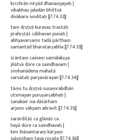
kṛcchrān niryād dhanaṃjayaḥ |
vibabhau jaladān bhittvā
divākara ivoditaḥ ||7.74.32||
taṃ dṛṣṭvā kuravas trastāḥ
prahṛṣṭāś cābhavan punaḥ |
abhyavarṣaṃs tadā pārthaṃ
samantād bharatarṣabha ||7.74.33||
śrāntaṃ cainaṃ samālakṣya
jñātvā dūre ca saindhavam |
siṃhanādena mahatā
sarvataḥ paryavārayan ||7.74.34||
tāṃs tu dṛṣṭvā susaṃrabdhān
utsmayan puruṣarṣabhaḥ |
śanakair iva dāśārham
arjuno vākyam abravīt ||7.74.35||
śarārditāś ca glānāś ca
hayā dūre ca saindhavaḥ |
kim ihānantaraṃ kāryaṃ
jyāyiṣṭhaṃ tava rocate ||7.74.36||