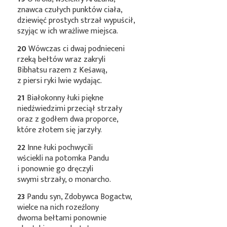
znawca czułych punktów ciała,
dziewięć prostych strzał wypuścił,
szyjąc w ich wrażliwe miejsca.
20
Wówczas ci dwaj podnieceni
rzeką bełtów wraz zakryli
Bibhatsu razem z Keśawą,
z piersi ryki lwie wydając.
21
Białokonny łuki piękne
niedźwiedzimi przeciął strzały
oraz z godłem dwa proporce,
które złotem się jarzyły.
22
Inne łuki pochwycili
wściekli na potomka Pandu
i ponownie go dręczyli
swymi strzały, o monarcho.
23
Pandu syn, Zdobywca Bogactw,
wielce na nich rozeźlony
dwoma bełtami ponownie