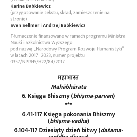
Karina Babkiewicz
(przygotowanie tekstu, skład, zamieszczenie na
stronie)
Sven Sellmer i Andrzej Babkiewicz
Tłumaczenie finansowane w ramach programu Ministra
Nauki i Szkolnictwa Wyższego
pod nazwą „Narodowy Program Rozwoju Humanistyki”
w latach 2017–2023, numer projektu
0357/NPRH5/H22/84/2017.
महाभारत
Mahābhārata
6. Księga Bhiszmy (
bhīṣma-parvan
)
***
6.41-117 Księga pokonania Bhiszmy
(
bhīṣma-vadha
)
6.104-117 Dziesiąty dzień bitwy (
daśama-
yuddha-divasa
)