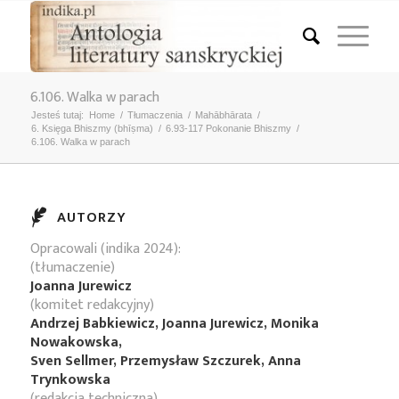
6.106. Walka w parach
Jesteś tutaj:
Home
/
Tłumaczenia
/
Mahābhārata
/
6. Księga Bhiszmy (bhīṣma)
/
6.93-117 Pokonanie Bhiszmy
/
6.106. Walka w parach
AUTORZY
Opracowali (indika 2024):
(tłumaczenie)
Joanna Jurewicz
(komitet redakcyjny)
Andrzej Babkiewicz, Joanna Jurewicz, Monika
Nowakowska,
Sven Sellmer, Przemysław Szczurek, Anna
Trynkowska
(redakcja techniczna)