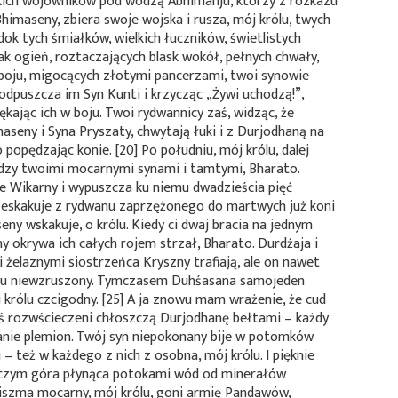
kich wojowników pod wodzą Abhimanju, którzy z rozkazu
Bhimaseny, zbiera swoje wojska i rusza, mój królu, twych
dok tych śmiałków, wielkich łuczników, świetlistych
ak ogień, roztaczających blask wokół, pełnych chwały,
boju, migocących złotymi pancerzami, twoi synowie
 odpuszcza im Syn Kunti i krzycząc „Żywi uchodzą!”,
ękając ich w boju. Twoi rydwannicy zaś, widząc, że
seny i Syna Pryszaty, chwytają łuki i z Durjodhaną na
 popędzając konie. [20] Po południu, mój królu, dalej
dzy twoimi mocarnymi synami i tamtymi, Bharato.
ie Wikarny i wypuszcza ku niemu dwadzieścia pięć
 zeskakuje z rydwanu zaprzężonego do martwych już koni
seny wskakuje, o królu. Kiedy ci dwaj bracia na jednym
y okrywa ich całych rojem strzał, Bharato. Durdźaja i
żelaznymi siostrzeńca Kryszny trafiają, ale on nawet
eru niewzruszony. Tymczasem Duhśasana samojeden
j królu czcigodny. [25] A ja znowu mam wrażenie, że cud
ś rozwścieczeni chłoszczą Durjodhanę bełtami – każdy
panie plemion. Twój syn niepokonany bije w potomków
– też w każdego z nich z osobna, mój królu. I pięknie
iczym góra płynąca potokami wód od minerałów
szma mocarny, mój królu, goni armię Pandawów,