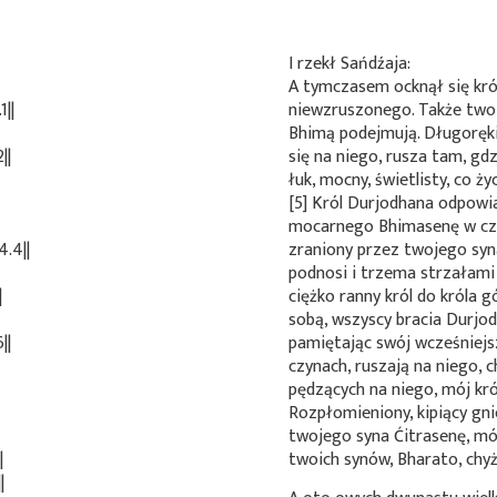
I rzekł Sańdźaja:
A tymczasem ocknął się kr
||
niewzruszonego. Także twoi
Bhimą podejmują. Długoręk
||
się na niego, rusza tam, gd
łuk, mocny, świetlisty, co 
[5] Król Durjodhana odpowia
mocarnego Bhimasenę w czułe
.4||
zraniony przez twojego sy
podnosi i trzema strzałami 
|
ciężko ranny król do króla 
sobą, wszyscy bracia Durjod
||
pamiętając swój wcześniejs
czynach, ruszają na niego, 
pędzących na niego, mój kró
Rozpłomieniony, kipiący gni
twojego syna Ćitrasenę, mój 
|
twoich synów, Bharato, chy
|