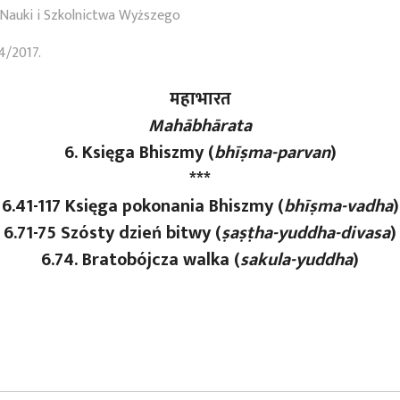
Nauki i Szkolnictwa Wyższego
4/2017.
महाभारत
Mahābhārata
6. Księga Bhiszmy (
bhīṣma-parvan
)
***
6.41-117 Księga pokonania Bhiszmy (
bhīṣma-vadha
)
6.71-75 Szósty dzień bitwy (
ṣaṣṭha
-yuddha
-divasa
)
6.74. Bratobójcza walka (
sakula-yuddha
)