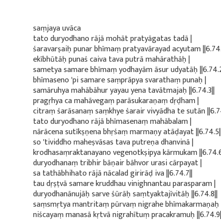
saṃjaya uvāca
tato duryodhano rājā mohāt pratyāgatas tadā |
śaravarṣaiḥ punar bhīmaṃ pratyavārayad acyutam ||6.74.1
ekībhūtāḥ punaś caiva tava putrā mahārathāḥ |
sametya samare bhīmaṃ yodhayām āsur udyatāḥ ||6.74.2
bhīmaseno 'pi samare saṃprāpya svarathaṃ punaḥ |
samāruhya mahābāhur yayau yena tavātmajaḥ ||6.74.3||
pragṛhya ca mahāvegaṃ parāsukaraṇaṃ dṛḍham |
citraṃ śarāsanaṃ saṃkhye śarair vivyādha te sutān ||6.74
tato duryodhano rājā bhīmasenaṃ mahābalam |
nārācena sutīkṣṇena bhṛśaṃ marmaṇy atāḍayat ||6.74.5|
so 'tividdho maheṣvāsas tava putreṇa dhanvinā |
krodhasaṃraktanayano vegenotkṣipya kārmukam ||6.74.6
duryodhanaṃ tribhir bāṇair bāhvor urasi cārpayat |
sa tathābhihato rājā nācalad girirāḍ iva ||6.74.7||
tau dṛṣṭvā samare kruddhau vinighnantau parasparam |
duryodhanānujāḥ sarve śūrāḥ saṃtyaktajīvitāḥ ||6.74.8||
saṃsmṛtya mantritaṃ pūrvaṃ nigrahe bhīmakarmaṇaḥ 
niścayaṃ manasā kṛtvā nigrahītuṃ pracakramuḥ ||6.74.9|