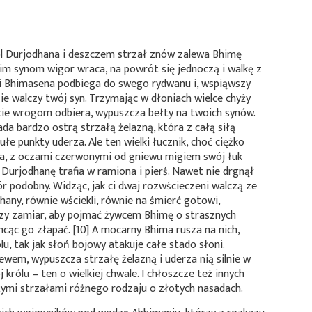
ól Durjodhana i deszczem strzał znów zalewa Bhimę
m synom wigor wraca, na powrót się jednoczą i walkę z
i Bhimasena podbiega do swego rydwanu i, wspiąwszy
zie walczy twój syn. Trzymając w dłoniach wielce chyży
życie wrogom odbiera, wypuszcza bełty na twoich synów.
da bardzo ostrą strzałą żelazną, która z całą siłą
 punkty uderza. Ale ten wielki łucznik, choć ciężko
na, z oczami czerwonymi od gniewu migiem swój łuk
Durjodhanę trafia w ramiona i pierś. Nawet nie drgnął
gór podobny. Widząc, jak ci dwaj rozwścieczeni walczą ze
hany, równie wściekli, równie na śmierć gotowi,
zy zamiar, aby pojmać żywcem Bhimę o strasznych
chcąc go złapać. [10] A mocarny Bhima rusza na nich,
lu, tak jak słoń bojowy atakuje całe stado słoni.
ewem, wypuszcza strzałę żelazną i uderza nią silnie w
królu – ten o wielkiej chwale. I chłoszcze też innych
żymi strzałami różnego rodzaju o złotych nasadach.