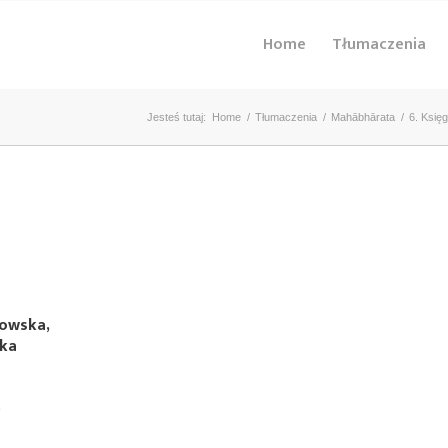
Home
Tłumaczenia
Jesteś tutaj:
Home
/
Tłumaczenia
/
Mahābhārata
/
6. Księ
kowska,
ska
)