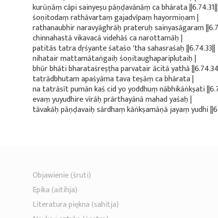
kurūṇāṃ cāpi sainyeṣu pāṇḍavānāṃ ca bhārata ||6.74.31||
śoṇitodaṃ rathāvartaṃ gajadvīpaṃ hayormiṇam |
rathanaubhir naravyāghrāḥ prateruḥ sainyasāgaram ||6.7
chinnahastā vikavacā videhāś ca narottamāḥ |
patitās tatra dṛśyante śataśo 'tha sahasraśaḥ ||6.74.33||
nihatair mattamātaṅgaiḥ śoṇitaughapariplutaiḥ |
bhūr bhāti bharataśreṣṭha parvatair ācitā yathā ||6.74.34
tatrādbhutam apaśyāma tava teṣāṃ ca bhārata |
na tatrāsīt pumān kaś cid yo yoddhuṃ nābhikāṅkṣati ||6.7
evaṃ yuyudhire vīrāḥ prārthayānā mahad yaśaḥ |
tāvakāḥ pāṇḍavaiḥ sārdhaṃ kāṅkṣamāṇā jayaṃ yudhi ||6.
Objawienie (śruti)
Epika (aitihja)
Literatura piękna (sahitja)