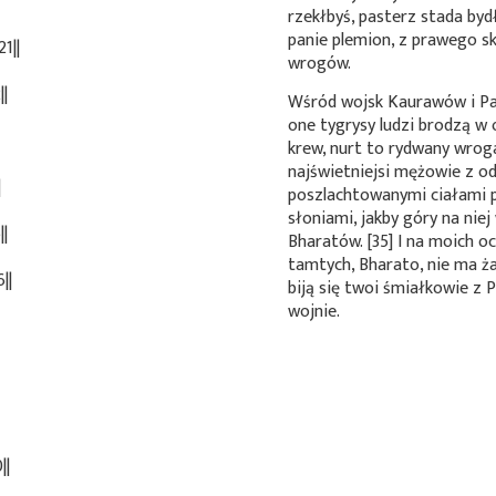
rzekłbyś, pasterz stada bydł
panie plemion, z prawego sk
1||
wrogów.
||
Wśród wojsk Kaurawów i P
one tygrysy ludzi brodzą w
krew, nurt to rydwany wroga,
najświetniejsi mężowie z od
|
poszlachtowanymi ciałami p
słoniami, jakby góry na niej
||
Bharatów. [35] I na moich oc
tamtych, Bharato, nie ma ża
||
biją się twoi śmiałkowie z 
wojnie.
||