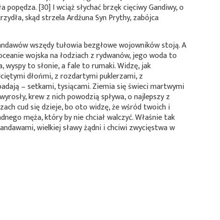
a popędza. [30] I wciąż słychać brzęk cięciwy Gandiwy, o
rzydła, skąd strzela Ardźuna Syn Prythy, zabójca
andawów wszędy tułowia bezgłowe wojowników stoją. A
 oceanie wojska na łodziach z rydwanów, jego woda to
 wyspy to słonie, a fale to rumaki. Widzę, jak
ciętymi dłońmi, z rozdartymi puklerzami, z
adają – setkami, tysiącami. Ziemia się świeci martwymi
 wyrosły, krew z nich powodzią spływa, o najlepszy z
zach cud się dzieje, bo oto widzę, że wśród twoich i
dnego męża, który by nie chciał walczyć. Właśnie tak
Pandawami, wielkiej sławy żądni i chciwi zwycięstwa w