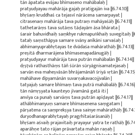
tān āpatata evājau bhīmaseno mahābalaḥ |
pratyudyayau mahārāja gajaḥ pratigajān iva ||6.74.10||
bhṛśaṃ kruddhaś ca tejasvī nārācena samarpayat |
citrasenaṃ mahārāja tava putraṃ mahāyaśāḥ ||6.74.11||
tathetarāṃs tava sutāṃs tāḍayām āsa bhārata |
śarair bahuvidhaiḥ saṃkhye rukmapuṅkhaiḥ suvegitaiḥ ||6
tataḥ saṃsthāpya samare svāny anīkāni sarvaśaḥ |
abhimanyuprabhṛtayas te dvādaśa mahārathāḥ ||6.74.13||
preṣitā dharmarājena bhīmasenapadānugāḥ |
pratyudyayur mahārāja tava putrān mahābalān ||6.74.14||
dṛṣṭvā rathasthāṃs tāñ śūrān sūryāgnisamatejasaḥ |
sarvān eva maheṣvāsān bhrājamānāñ śriyā vṛtān ||6.74.15|
mahāhave dīpyamānān suvarṇakavacojjvalān |
tatyajuḥ samare bhīmaṃ tava putrā mahābalāḥ ||6.74.16|
tān nāmṛṣyata kaunteyo jīvamānā gatā iti |
anvīya ca punaḥ sarvāṃs tava putrān apīḍayat ||6.74.17||
athābhimanyuṃ samare bhīmasenena saṃgatam |
pārṣatena ca saṃprekṣya tava sainye mahārathāḥ ||6.74.1
duryodhanaprabhṛtayaḥ pragṛhītaśarāsanāḥ |
bhṛśam aśvaiḥ prajavitaiḥ prayayur yatra te rathāḥ ||6.74.
aparāhṇe tato rājan prāvartata mahān raṇaḥ |