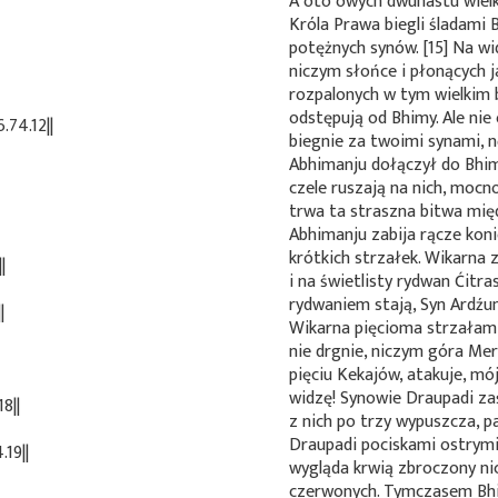
A oto owych dwunastu wiel
Króla Prawa biegli śladami 
potężnych synów. [15] Na wi
niczym słońce i płonących j
rozpalonych w tym wielkim 
odstępują od Bhimy. Ale nie
.74.12||
biegnie za twoimi synami, n
Abhimanju dołączył do Bhima
czele ruszają na nich, mocno
trwa ta straszna bitwa mię
Abhimanju zabija rącze kon
krótkich strzałek. Wikarna
|
i na świetlisty rydwan Ćitra
rydwaniem stają, Syn Ardźun
|
Wikarna pięcioma strzałami 
nie drgnie, niczym góra M
pięciu Kekajów, atakuje, mó
widzę! Synowie Draupadi za
8||
z nich po trzy wypuszcza, 
Draupadi pociskami ostrymi 
19||
wygląda krwią zbroczony n
czerwonych. Tymczasem Bhi