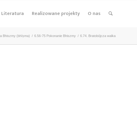
Literatura
Realizowane projekty
O nas
ga Bhiszmy (bhīṣma)
/
6.56-75 Pokonanie Bhiszmy
/
6.74. Bratobójcza walka