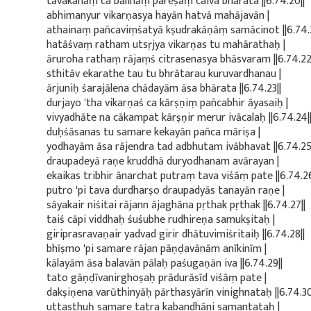
tāvakānāṃ ca balināṃ pareṣāṃ caiva bhārata ||6.74.20||
abhimanyur vikarṇasya hayān hatvā mahājavān |
athainaṃ pañcaviṃśatyā kṣudrakāṇāṃ samācinot ||6.74.2
hatāśvaṃ ratham utsṛjya vikarṇas tu mahārathaḥ |
āruroha rathaṃ rājaṃś citrasenasya bhāsvaram ||6.74.22
sthitāv ekarathe tau tu bhrātarau kuruvardhanau |
ārjuniḥ śarajālena chādayām āsa bhārata ||6.74.23||
durjayo 'tha vikarṇaś ca kārṣṇiṃ pañcabhir āyasaiḥ |
vivyadhāte na cākampat kārṣṇir merur ivācalaḥ ||6.74.24|
duḥśāsanas tu samare kekayān pañca māriṣa |
yodhayām āsa rājendra tad adbhutam ivābhavat ||6.74.25
draupadeyā raṇe kruddhā duryodhanam avārayan |
ekaikas tribhir ānarchat putraṃ tava viśāṃ pate ||6.74.26
putro 'pi tava durdharṣo draupadyās tanayān raṇe |
sāyakair niśitai rājann ājaghāna pṛthak pṛthak ||6.74.27||
taiś cāpi viddhaḥ śuśubhe rudhireṇa samukṣitaḥ |
giriprasravaṇair yadvad girir dhātuvimiśritaiḥ ||6.74.28||
bhīṣmo 'pi samare rājan pāṇḍavānām anīkinīm |
kālayām āsa balavān pālaḥ paśugaṇān iva ||6.74.29||
tato gāṇḍīvanirghoṣaḥ prādurāsīd viśāṃ pate |
dakṣiṇena varūthinyāḥ pārthasyārīn vinighnataḥ ||6.74.30
uttasthuḥ samare tatra kabandhāni samantataḥ |