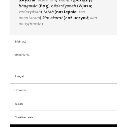
usłyszał
;
ākarṇitaḥ
)
vibhuḥ
(
potężny
)
bhagavān
(
Bóg
)
bādarāyaṇaḥ
(
Wjasa
;
vedavyāsaḥ
)
tataḥ
(
następnie
;
tad-
anantaram
)
kim akarot
(
cóż uczynił
;
kim
anuṣṭitavān
).
Śrīdhara
objaśnienia
Sanyal
Goswami
Tagare
Bhaktivedanta