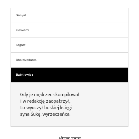
Sanyal
Goswami
Tagare
Bhaktivedanta
Babkiewicz
Gdy je mędrzec skompilował
i w redakcję zaopatrzył,
to wyuczył boskiej księgi
syna Śukę, wyrzeczeńca.