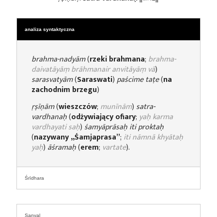
analiza syntaktyczna
brahma-nadyām
(
rzeki brahmana
;
brahma-
daivatāyāṃ brāhmanair anvitāyāṃ vā
)
sarasvatyām
(
Saraswati
)
paścime taṭe
(
na
zachodnim brzegu
)
ṛṣīṇām
(
wieszczów
;
munīnām
)
satra-
vardhanaḥ
(
odżywiający ofiary
;
yaḥ karma
vardhayati saḥ
)
śamyāprāsaḥ iti
proktaḥ
(
nazywany
„
Śamjaprasa”
;
iti nāmnā khyātaḥ
yaḥ
)
āśramaḥ
(
erem
;
vartate
).
Śrīdhara
Sanyal