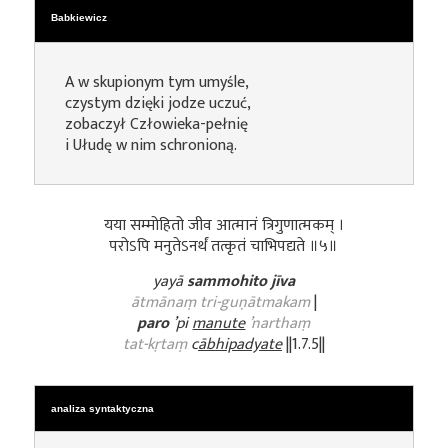
Babkiewicz
A w skupionym tym umyśle,
czystym dzięki jodze uczuć,
zobaczył Człowieka-pełnię
i Ułudę w nim schronioną.
यया सम्मोहितो जीव आत्मानं त्रिगुणात्मकम् ।
परोऽपि मनुतेऽनर्थं तत्कृतं चाभिपद्यते ॥५॥
yayā
sammohito jīva
ātmānaṃ tri-guṇātmakam
|
paro
’pi
manute
’narthaṃ
tat-kṛtaṃ
c
ābhipadyate
||1.7.5||
analiza syntaktyczna