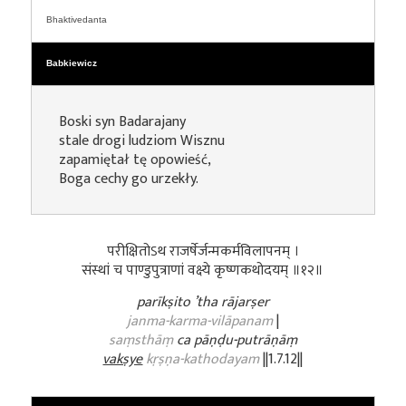
Bhaktivedanta
Babkiewicz
Boski syn Badarajany
stale drogi ludziom Wisznu
zapamiętał tę opowieść,
Boga cechy go urzekły.
परीक्षितोऽथ राजर्षेर्जन्मकर्मविलापनम् ।
संस्थां च पाण्डुपुत्राणां वक्ष्ये कृष्णकथोदयम् ॥१२॥
parīkṣito ’tha rājarṣer
janma-karma-vilāpanam
|
saṃsthāṃ
ca pāṇḍu-putrāṇāṃ
vakṣye
kṛṣṇa-kathodayam
||1.7.12||