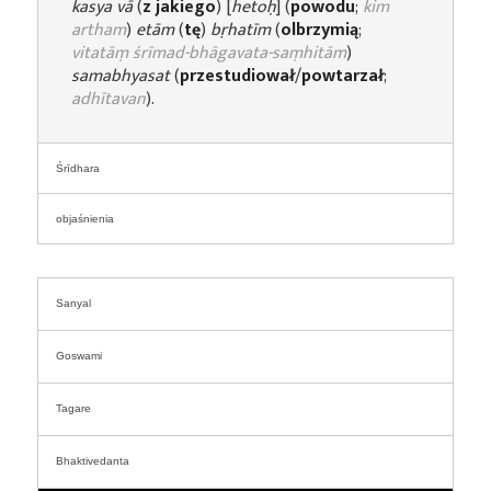
kasya vā
(
z jakiego
) [
hetoḥ
] (
powodu
;
kim
artham
)
etām
(
tę
)
bṛhatīm
(
olbrzymią
;
vitatāṃ śrīmad-bhāgavata-saṃhitām
)
samabhyasat
(
przestudiował
/
powtarzał
;
adhītavan
).
Śrīdhara
objaśnienia
Sanyal
Goswami
Tagare
Bhaktivedanta