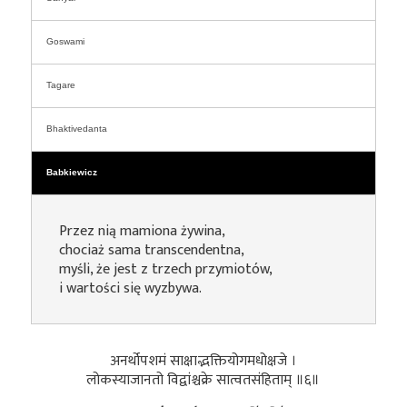
Goswami
Tagare
Bhaktivedanta
Babkiewicz
Przez nią mamiona żywina,
chociaż sama transcendentna,
myśli, że jest z trzech przymiotów,
i wartości się wyzbywa.
अनर्थोपशमं साक्षाद्भक्तियोगमधोक्षजे ।
लोकस्याजानतो विद्वांश्चक्रे सात्वतसंहिताम् ॥६॥