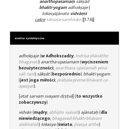
anarthopaśamaṃ
sākṣād
bhakti-yogam
adhokṣaje
|
lokasyājānato
vidvāṃś
cakre
sātvata-saṃhitām
||1.7.6||
analiza syntaktyczna
adhokṣaje
(
w Adhokszadźy
;
īndriya-jñānātīte
bhagavati
)
anartha-upaśamam
(
wyciszeniem
bezużyteczności
;
anarthasa upaśamaḥ yena
saḥ tam
)
sākṣāt
(
bezpośrednio
)
bhakti-yogam
(
jest joga miłości
;
prabala-prema-bhāvaṃ ca
apaśyat
).
[
etat sarvam svayaṃ dṛṣṭvā
] (
to wszystko
zobaczywszy
)
vidvān
(
mądry
;
abhijño vyāsaḥ
)
ajānataḥ
(
dla
niewiedzącego
;
bhagavad-bhakti-bhāvam
alabhataḥ
)
lokasya
(
świata
;
jīvasya arthe
)