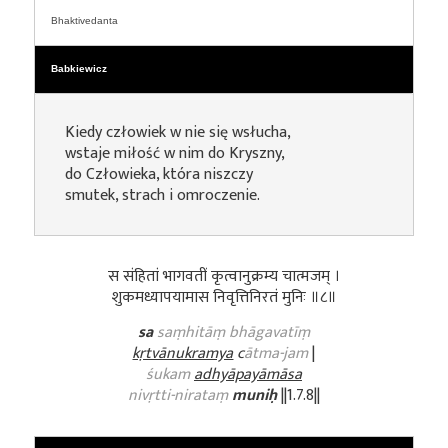
Bhaktivedanta
Babkiewicz
Kiedy człowiek w nie się wsłucha,
wstaje miłość w nim do Kryszny,
do Człowieka, która niszczy
smutek, strach i omroczenie.
स संहितां भागवतीं कृत्वानुक्रम्य चात्मजम् ।
शुकमध्यापयामास निवृत्तिनिरतं मुनिः ॥८॥
sa
saṃhitāṃ bhāgavatīṃ
kṛtvānukramya
c
ātma-jam
|
śukam
adhyāpayāmāsa
nivṛtti-nirataṃ
muniḥ
||1.7.8||