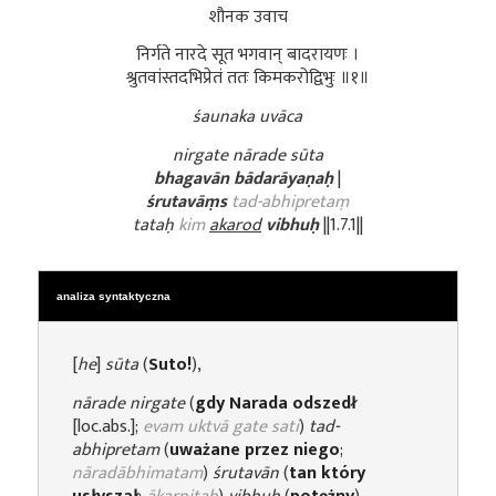
शौनक उवाच
निर्गते नारदे सूत भगवान् बादरायणः ।
श्रुतवांस्तदभिप्रेतं ततः किमकरोद्विभुः ॥१॥
śaunaka uvāca
nirgate nārade sūta
bhagavān
bādarāyaṇaḥ
|
śrutavāṃs
tad-abhipretaṃ
tataḥ
kim
akarod
vibhuḥ
||1.7.1||
analiza syntaktyczna
[
he
]
sūta
(
Suto!
),
nārade
nirgate
(
gdy Narada odszedł
[loc.abs.];
evam uktvā gate sati
)
tad-
abhipretam
(
uważane przez niego
;
nāradābhimatam
)
śrutavān
(
tan który