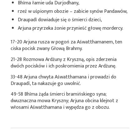
Bhīma łamie uda Durjodhany,
rzeź w uśpionym obozie – zabicie synów Pandawów,
Draupadī dowiaduje się o śmierci dzieci,
Arjuna przyrzeka żonie przynieść głowę mordercy.
17-20 Arjuna rusza w pogoń za Aśwatthamanem, ten
ciska pocisk zwany Głową Brahmy.
21-28 Rozmowa Ardźuny z Kryszną, opis zderzenia
dwóch pocisków i ich poskromienia przez Ardźunę.
33-48 Arjuna chwyta Aśwatthamana i prowadzi do
Draupadī, ta nakazuje go uwolnić.
49-58 Bhīma żąda śmierci bramińskiego syna;
dwuznaczna mowa Kryszny; Arjuna obcina klejnot z
włosami Aśwatthamana i wypędza go z obozu.