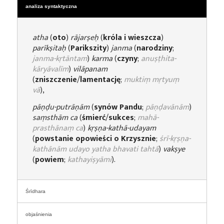
analiza syntaktyczna
atha
(
oto
)
rājarṣeḥ
(
króla i wieszcza
)
parīkṣitaḥ
(
Parikszity
)
janma
(
narodziny
;
janma-kṛtāntam
)
karma
(
czyny
;
anuṣṭhita-
kāryāvalīm
)
vilāpanam
(
zniszczenie
/
lamentację
;
muktiṃ mṛtyuṃ
vā
),
pāṇḍu-putrāṇām
(
synów Pandu
;
pāṇḍavānām
)
saṃsthām ca
(
śmierć
/
sukces
;
mahā-
prasthānaṃ ca
)
kṛṣṇa-kathā-udayam
(
powstanie opowieści o Krzysznie
;
śrī-kṛṣṇa-
kathānām udayo yatha bhavati tahtā
)
vakṣye
(
powiem
;
kathayiṣyāmi
).
Śrīdhara
objaśnienia