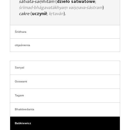
sātvata-saṃhitām
(
dzieło satwatowe
;
śrīmad-bhāgavatākhyaṃ vaiṣṇava-śāstram
)
cakre
(
uczynił
;
kṛtavān
).
Śrīdhara
objaśnienia
Sanyal
Goswami
Tagare
Bhaktivedanta
Babkiewicz