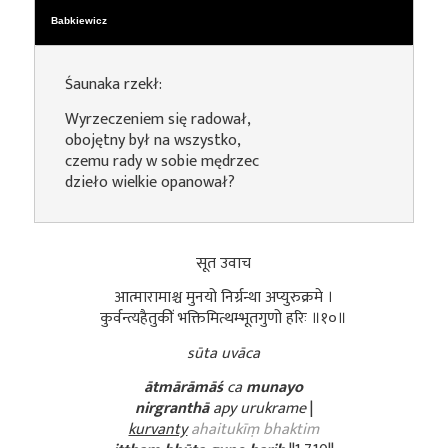
Babkiewicz
Śaunaka rzekł:
Wyrzeczeniem się radował,
obojętny był na wszystko,
czemu rady w sobie mędrzec
dzieło wielkie opanował?
सूत उवाच
आत्मारामाश्च मुनयो निर्ग्रन्था अप्युरुक्रमे ।
कुर्वन्त्यहैतुकीं भक्तिमित्थम्भूतगुणो हरिः ॥१०॥
sūta uvāca
ātmārāmāś
ca
munayo
nirgranthā
apy urukrame
|
kurvanty
ahaitukīṃ bhaktim