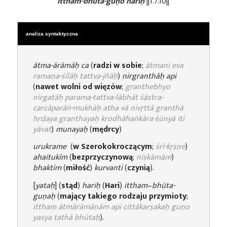
ittham-bhūta-guṇo hariḥ
||1.7.10||
analiza syntaktyczna
ātma-ārāmāḥ ca
(
radzi w sobie
;
ātmani eva
ramaṇa-śīlāḥ tattva-jñāḥ
)
nirgranthāḥ api
(
nawet wolni od więzów
;
granthebhyo
nirgatāḥ parama-tattva-lābhāt śāstra-
carcāparāṅ-mukhāḥ atha vā nivṛttā granthā
hṛdaya granthayaḥ krodhāhaṅkāra-śūnyā iti
yāvat
)
munayaḥ
(
mędrcy
)
urukrame
(
w Szerokokroczącym
;
śrī-kṛṣṇe
)
ahaitukīm
(
bezprzyczynową
;
niṣkāmām
)
bhaktim
(
miłość
)
kurvanti
(
czynią
).
[
yataḥ
] (
stąd
)
hariḥ
(
Hari
)
ittham
–
bhūta-
guṇaḥ
(
mający takiego rodzaju przymioty
;
itthaṃ ātmārāmāṇām api cittākarṣakaḥ guṇo
yasya tathā bhūtaḥ
).