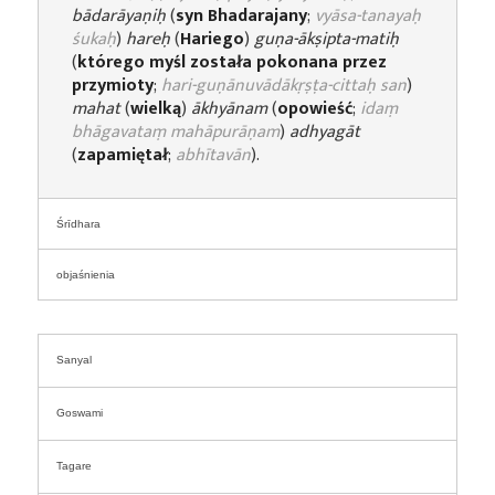
bādarāyaṇiḥ
(
syn Bhadarajany
;
vyāsa-tanayaḥ
śukaḥ
)
hareḥ
(
Hariego
)
guṇa-ākṣipta-matiḥ
(
którego myśl została pokonana przez
przymioty
;
hari-guṇānuvādākṛṣṭa-cittaḥ san
)
mahat
(
wielką
)
ākhyānam
(
opowieść
;
idaṃ
bhāgavataṃ mahāpurāṇam
)
adhyagāt
(
zapamiętał
;
abhītavān
).
Śrīdhara
objaśnienia
Sanyal
Goswami
Tagare