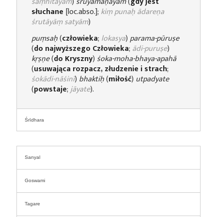
saṃhitāyām
)
śrūyamāṇāyām
(
gdy jest
słuchane
[loc.abso.];
kiṃ punaḥ ādareṇa
śrutāyāṃ satyām
)
puṃsaḥ
(
człowieka
;
lokasya
)
parama-pūruṣe
(
do najwyższego Człowieka
;
ādi-puruṣe
)
kṛṣṇe
(
do Kryszny
)
śoka-moha-bhaya-apahā
(
usuwająca rozpacz, złudzenie i strach
;
śokādi-nāśinī
)
bhaktiḥ
(
miłość
)
utpadyate
(
powstaje
;
jāyate
).
Śrīdhara
Sanyal
Goswami
Tagare