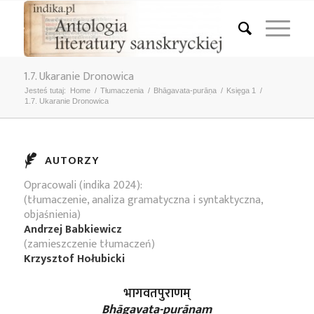
1.7. Ukaranie Dronowica
Jesteś tutaj:
Home
/
Tłumaczenia
/
Bhāgavata-purāṇa
/
Księga 1
/
1.7. Ukaranie Dronowica
AUTORZY
Opracowali (indika 2024):
(tłumaczenie, analiza gramatyczna i syntaktyczna,
objaśnienia)
Andrzej Babkiewicz
(zamieszczenie tłumaczeń)
Krzysztof Hołubicki
भागवतपुराणम्
Bhāgavata-purāṇam