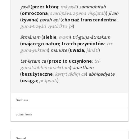
yayā
(
przez którą
;
māyayā
)
sammohitaḥ
(
omroczona
;
svarūpāvaraṇena vikṣiptaḥ
)
jīvaḥ
(
żywina
)
paraḥ api
(
chociaż transcendentna
;
guṇa-trayād vyatirikto ‘pi
)
ātmānam
(
siebie
;
svam
)
tri-guṇa-ātmakam
(
mającego naturę trzech przymiotów
;
tri-
guṇa-yuktam
)
manute
(
uważa
;
jānāti
)
tat-kṛtam ca
(
przez to uczynione
;
tri-
guṇatvābhimāna-kṛtam
)
anartham
(
bezużyteczne
;
kartṛtvādiṃ ca
)
abhipadyate
(
osiąga
;
prāpnoti
).
Śrīdhara
objaśnienia
Sanyal