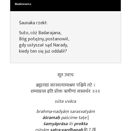
Babkiewicz
Śaunaka rzekł:
Suto, cóż Badarajana,
Bóg potężny, postanowił,
gdy usłyszał sąd Narady,
kiedy ten się już oddalił?
सूत उवाच
ब्रह्मनद्यां सरस्वत्यामाश्रमः पश्चिमे तटे ।
शम्याप्रास इति प्रोक्त ऋषीणां सत्रवर्धनः ॥२॥
sūta uvāca
brahma-nadyāṃ sarasvatyām
āśramaḥ
paścime taṭe
|
śamyāprāsa
iti
prokta
ṛṣīṇāṃ
satra-vardhanaḥ
||1.7.2||