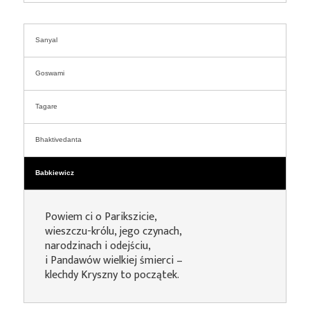
Sanyal
Goswami
Tagare
Bhaktivedanta
Babkiewicz
Powiem ci o Parikszicie,
wieszczu-królu, jego czynach,
narodzinach i odejściu,
i Pandawów wielkiej śmierci –
klechdy Kryszny to początek.