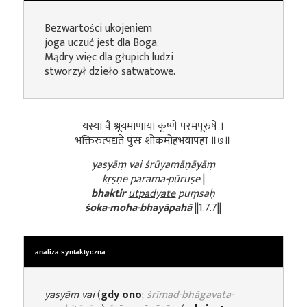
Bezwartości ukojeniem
joga uczuć jest dla Boga.
Mądry więc dla głupich ludzi
stworzył dzieło satwatowe.
यस्यां वै श्रूयमाणायां कृष्णे परमपूरुषे ।
भक्तिरुत्पद्यते पुंसः शोकमोहभयापहा ॥७॥
yasyāṃ vai śrūyamāṇāyāṃ
kṛṣṇe parama-pūruṣe
|
bhaktir
utpadyate
puṃsaḥ
śoka-moha-bhayāpahā
||1.7.7||
analiza syntaktyczna
yasyām vai
(
gdy ono
;
śrīmad-bhāgavata-