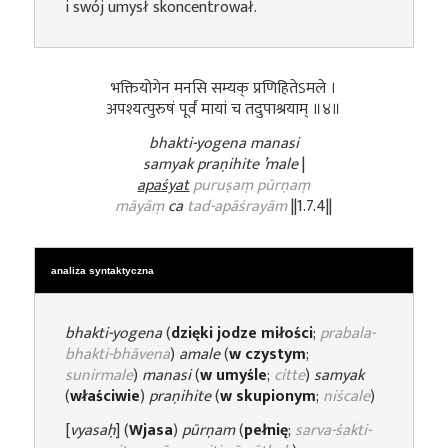
i swój umysł skoncentrował.
भक्तियोगेन मनसि सम्यक् प्रणिहितेऽमले ।
अपश्यत्पुरुषं पूर्वं मायां च तदुपाश्रयाम् ॥४॥
bhakti-yogena manasi
samyak praṇihite ’male
|
apaśyat
puruṣaṃ pūrṇaṃ
māyāṃ
ca
tad-apāśrayām
||1.7.4||
analiza syntaktyczna
bhakti-yogena
(
dzięki jodze miłości
;
prabala-
bhakti-bhāvena
)
amale
(
w czystym
;
sunirmale
)
manasi
(
w umyśle
;
citte
)
samyak
(
właściwie
)
praṇihite
(
w skupionym
;
niścale
)
[
vyasaḥ
] (
Wjasa
)
pūrṇam
(
pełnię
;
sarva-śakti-