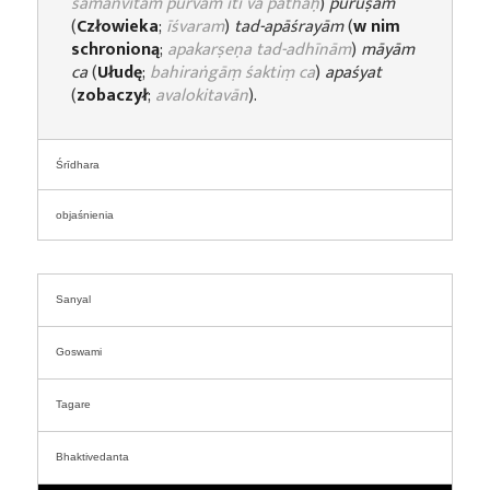
samanvitam pūrvam iti vā pāthaḥ
)
puruṣam
(
Człowieka
;
īśvaram
)
tad-apāśrayām
(
w nim
schronioną
;
apakarṣeṇa tad-adhīnām
)
māyām
ca
(
Ułudę
;
bahiraṅgāṃ śaktiṃ ca
)
apaśyat
(
zobaczył
;
avalokitavān
).
Śrīdhara
objaśnienia
Sanyal
Goswami
Tagare
Bhaktivedanta