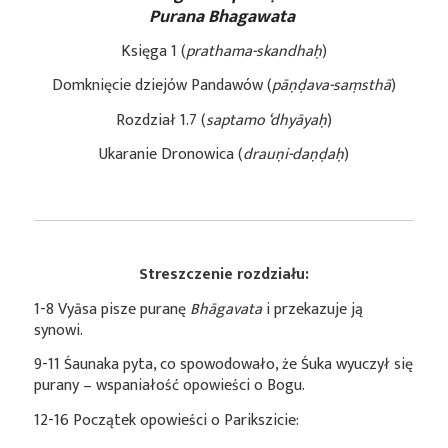
Purana Bhagawata
Księga 1 (
prathama-skandhaḥ
)
Domknięcie dziejów Pandawów (
pāṇḍava-saṃsthā
)
Rozdział 1.7 (
saptamo ‘dhyāyaḥ
)
Ukaranie Dronowica (
drauṇi-daṇḍaḥ
)
Streszczenie rozdziału:
1-8 Vyāsa pisze puranę
Bhāgavata
i przekazuje ją
synowi.
9-11 Śaunaka pyta, co spowodowało, że Śuka wyuczył się
purany – wspaniałość opowieści o Bogu.
12-16 Początek opowieści o Parikszicie: