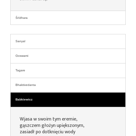
Śrīdhara
Sanyal
Goswami
Tagare
Bhaktivedanta
Babkiewicz
Wjasa w swoim tym eremie,
gąszczem głożyn upiększonym,
zasiadł po dotknięciu wody