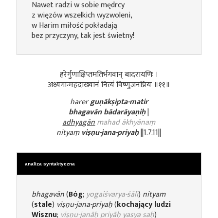
Nawet radzi w sobie mędrcy
z więzów wszelkich wyzwoleni,
w Harim miłość pokładają
bez przyczyny, tak jest świetny!
हरेर्गुणाक्षिप्तमतिर्भगवान् बादरायणिः ।
अध्यगान्महदाख्यानं नित्यं विष्णुजनप्रियः ॥११॥
harer
guṇākṣipta-matir
bhagavān bādarāyaṇiḥ
|
adhyagān
mahad ākhyānaṃ
nityaṃ
viṣṇu-jana-priyaḥ
||1.7.11||
analiza syntaktyczna
bhagavān
(
Bóg
;
yogaiśvarya-śālī
)
nityam
(
stale
)
viṣṇu-jana-priyaḥ
(
kochający ludzi
Wisznu
;
viṣṇu-janāḥ priyāḥ yasya saḥ
)