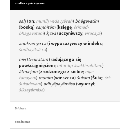
analiza syntaktyczna
saḥ
(
on
;
muniḥ vedavyāsaḥ
)
bhāgavatīm
(
boską
)
saṃhitām
(
księgę
;
śrīmad-
bhāgavatam
)
kṛtvā
(
uczyniwszy
;
viracaya
)
anukramya ca
(
i wyposażywszy w indeks
;
śodhayitvā ca
)
nivṛtti-niratam
(
radującego się
powściągnięciem
;
nitarāṃ āsakti-rahitam
)
ātma-jam
(
zrodzonego z siebie
;
nija-
tanayam
)
munim
(
wieszcza
)
śukam
(
Śukę
;
śrī-
śukadevam
)
adhyāpayāmāsa
(
wyuczył
;
śikṣayāmāsa
).
Śrīdhara
objaśnienia