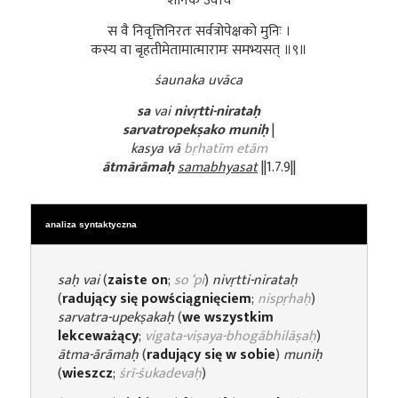
शौनक उवाच
स वै निवृत्तिनिरतः सर्वत्रोपेक्षको मुनिः ।
कस्य वा बृहतीमेतामात्मारामः समभ्यसत् ॥९॥
śaunaka uvāca
sa
vai
nivṛtti-nirataḥ
sarvatropekṣako muniḥ
|
kasya vā
bṛhatīm etām
ātmārāmaḥ
samabhyasat
||1.7.9||
analiza syntaktyczna
saḥ vai
(
zaiste on
;
so ‘pi
)
nivṛtti-nirataḥ
(
radujący się powściągnięciem
;
nispṛhaḥ
)
sarvatra-upekṣakaḥ
(
we wszystkim
lekceważący
;
vigata-viṣaya-bhogābhilāṣaḥ
)
ātma-ārāmaḥ
(
radujący się w sobie
)
muniḥ
(
wieszcz
;
śrī-śukadevaḥ
)