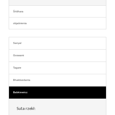
Śrīdhara
objaśnienia
Sanyal
Goswami
Tagare
Bhaktivedanta
Babkiewicz
Suta rzekł: