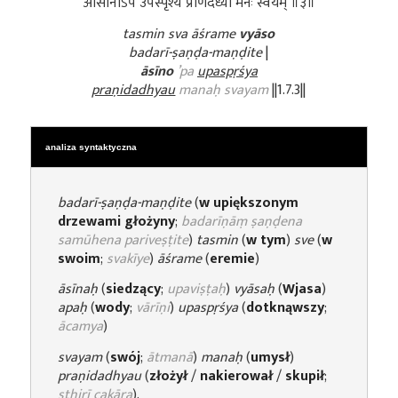
आसीनोऽप उपस्पृश्य प्रणिदध्यौ मनः स्वयम् ॥३॥
tasmin sva āśrame
vyāso
badarī-ṣaṇḍa-maṇḍite
|
āsīno
’pa
upaspṛśya
praṇidadhyau
manaḥ svayam
||1.7.3||
analiza syntaktyczna
badarī-ṣaṇḍa-maṇḍite
(
w upiększonym
drzewami głożyny
;
badarīṇāṃ ṣaṇḍena
samūhena pariveṣṭite
)
tasmin
(
w tym
)
sve
(
w
swoim
;
svakīye
)
āśrame
(
eremie
)
āsīnaḥ
(
siedzący
;
upaviṣṭaḥ
)
vyāsaḥ
(
Wjasa
)
apaḥ
(
wody
;
vārīṇi
)
upaspṛśya
(
dotknąwszy
;
ācamya
)
svayam
(
swój
;
ātmanā
)
manaḥ
(
umysł
)
praṇidadhyau
(
złożył
/
nakierował
/
skupił
;
sthirī cakāra
).