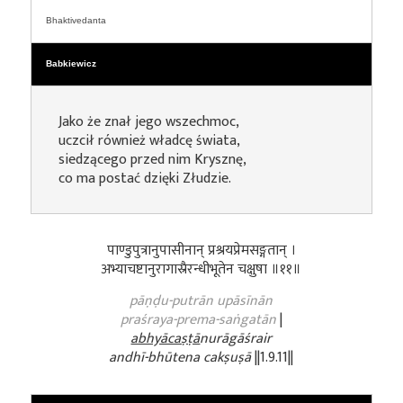
Bhaktivedanta
Babkiewicz
Jako że znał jego wszechmoc,
uczcił również władcę świata,
siedzącego przed nim Krysznę,
co ma postać dzięki Złudzie.
पाण्डुपुत्रानुपासीनान् प्रश्रयप्रेमसङ्गतान् ।
अभ्याचष्टानुरागास्रैरन्धीभूतेन चक्षुषा ॥११॥
pāṇḍu-putrān upāsīnān
praśraya-prema-saṅgatān
|
abhyācaṣṭā
nurāgāśrair
andhī-bhūtena cakṣuṣā
||1.9.11||