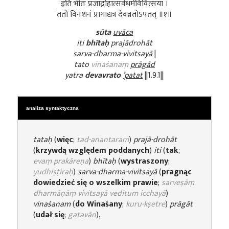
इति भीतः प्रजाद्रोहात्सर्वधर्मविवित्सया ।
ततो विनशनं प्रागाद्यत्र देवव्रतोऽपतत् ॥१॥
sūta
uvāca
iti
bhītaḥ
prajādrohāt
sarva-dharma-vivitsayā
|
tato
vinaśanaṃ
prāgād
yatra
devavrato
’patat
||1.9.1||
analiza syntaktyczna
tataḥ
(
więc
;
tad-anantaram
)
prajā-drohāt
(
krzywdą względem poddanych
)
iti
(
tak
;
evaṃ prakāreṇa
)
bhītaḥ
(
wystraszony
;
yudhiṣṭiraḥ
)
sarva-dharma-vivitsayā
(
pragnąc
dowiedzieć się o wszelkim prawie
;
sarveṣāṃ
dharmāṇāṃ vivitsayā veditum icchayā
)
vinaśanam
(
do Winaśany
;
kuru-kṣetre
)
prāgāt
(
udał się
;
gatavān
),