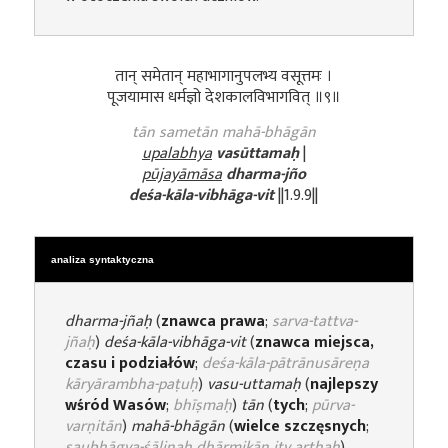
तान् समेतान् महाभागानुपलभ्य वसूत्तमः ।
पूजयामास धर्मज्ञो देशकालविभागवित् ॥९॥
tān sametān mahā-bhāgān
upalabhya
vasūttamaḥ
|
pūjayāmāsa
dharma-jño
deśa-kāla-vibhāga-vit
||1.9.9||
analiza syntaktyczna
dharma-jñaḥ
(
znawca prawa
;
sarva-tattva-
jñaḥ
)
deśa-kāla-vibhāga-vit
(
znawca miejsca,
czasu i podziałów
;
deśa-kāla-pātrānusāreṇa
kāryārambha-paṭuḥ
)
vasu-uttamaḥ
(
najlepszy
wśród Wasów
;
bhīṣmaḥ
)
tān
(
tych
;
pūrva-
varṇitān
)
mahā-bhāgān
(
wielce szczęsnych
;
saubhāgya-śālinaḥ dhārmikān ity arthaḥ
)