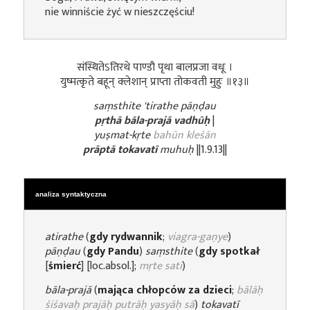
nie winniście żyć w nieszczęściu!
संस्थितेऽतिरथे पाण्डौ पृथा बालप्रजा वधूः ।
युष्मत्कृते बहून् क्लेशान् प्राप्ता तोकवती मुहुः ॥१३॥
saṃsthite 'tirathe pāṇḍau
pṛthā bāla-prajā vadhūḥ
|
yuṣmat-kṛte
bahūn kleśān
prāptā tokavatī
muhuḥ
||1.9.13||
analiza syntaktyczna
atirathe
(
gdy rydwannik
;
viagra-gaṇye
)
pāṇḍau
(
gdy Pandu
)
saṃsthite
(
gdy spotkał
[
śmierć
] [loc.absol.];
mṛte sati
)
bāla-prajā
(
mająca chłopców za dzieci
;
bālāḥ
śiśavaḥ prajāḥ putrāḥ yasyāḥ sā
)
tokavatī