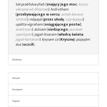
tat-prabhāva-jñaḥ
(
znający jego moc
;
kṛṣṇa-
vikrama-vit bhīṣmaḥ
)
hṛdi-stham
(
przebywającego w sercu
;
antaḥ-karaṇa-
sthitaḥ
)
māyayā
(
przez ułudę
;
nija-kṛpayā
)
upātta-vigraham
(
osiągającego postać
;
avatīrṇam
)
āsīnam
(
siedzącego
;
purataḥ
upaviṣṭam
)
jagat-īśvaram
(
władcę świata
;
jagat-kartāram
)
kṛṣṇam ca
(
Krysznę
)
pūjayām
āsa
(
uczcił
).
Śrīdhara
Sanyal
Goswami
Tagare