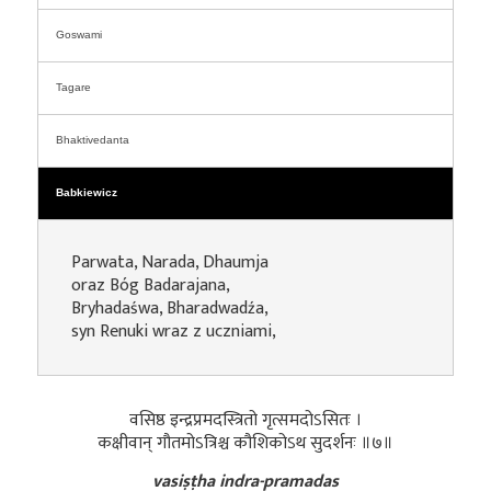
Goswami
Tagare
Bhaktivedanta
Babkiewicz
Parwata, Narada, Dhaumja
oraz Bóg Badarajana,
Bryhadaśwa, Bharadwadźa,
syn Renuki wraz z uczniami,
वसिष्ठ इन्द्रप्रमदस्त्रितो गृत्समदोऽसितः ।
कक्षीवान् गौतमोऽत्रिश्च कौशिकोऽथ सुदर्शनः ॥७॥
vasiṣṭha indra-pramadas