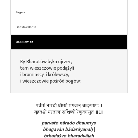
Tagare
Bhaktivedanta
Babkiewicz
By Bharatów byka ujrzeć,
tam wieszczowie podążyli
i bramińscy, i królewscy,
i wieszczowie pośród bogów:
पर्वतो नारदो धौम्यो भगवान् बादरायणः ।
बृहदश्वो भरद्वाजः सशिष्यो रेणुकासुतः ॥६॥
parvato nārado dhaumyo
bhagavān bādarāyaṇaḥ
|
bṛhadaśvo bharadvājaḥ