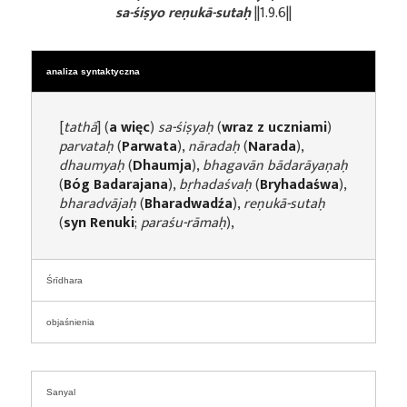
sa-śiṣyo reṇukā-sutaḥ
||1.9.6||
analiza syntaktyczna
[
tathā
] (
a więc
)
sa-śiṣyaḥ
(
wraz z uczniami
)
parvataḥ
(
Parwata
),
nāradaḥ
(
Narada
),
dhaumyaḥ
(
Dhaumja
),
bhagavān bādarāyaṇaḥ
(
Bóg Badarajana
),
bṛhadaśvaḥ
(
Bryhadaśwa
),
bharadvājaḥ
(
Bharadwadźa
),
reṇukā-sutaḥ
(
syn Renuki
;
paraśu-rāmaḥ
),
Śrīdhara
objaśnienia
Sanyal