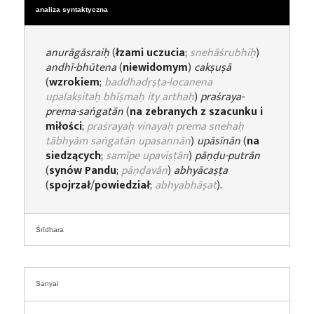
analiza syntaktyczna
anurāgāsraiḥ
(
łzami uczucia
;
snehāśrubhiḥ
)
andhī-bhūtena
(
niewidomym
)
cakṣuṣā
(
wzrokiem
;
baddhadṛṣṭa-locanena
upalakṣitaḥ bhīṣmaḥ ity arthaḥ
)
praśraya-
prema-saṅgatān
(
na zebranych z szacunku i
miłości
;
praśrayaḥ vinayaḥ prema snehaḥ
tābhyām saṅgatān upasannān
)
upāsīnān
(
na
siedzących
;
samīpe upaviṣṭān
)
pāṇḍu-putrān
(
synów Pandu
;
pāṇḍavān
)
abhyācaṣṭa
(
spojrzał
/
powiedział
;
abhyabhāṣat
).
Śrīdhara
Sanyal