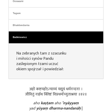
Goswami
Tagare
Bhaktivedanta
Babkiewicz
Na zebranych tam z szacunku
i miłości synów Pandu
zaślepionym łzami uczuć
okiem spojrzał i powiedział:
अहो कष्टमहोऽन्याय्यं यद्यूयं धर्मनन्दनाः ।
जीवितुं नार्हथ क्लिष्टं विप्रधर्माच्युताश्रयाः ॥१२॥
aho
kaṣṭam
aho
’nyāyyaṃ
yad
yūyaṃ dharma-nandanāḥ
|