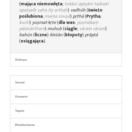
(
mająca niemowlęta
;
tokāni aptyāni tadvatī
apatyaiḥ saha ity arthaḥ
)
vadhūḥ
(
świeżo
poślubiona
;
mama snuṣā
)
pṛthā
(
Prytha
;
kuntī
)
yuṣmat-kṛte
(
dla was
;
yuṣmākaṃ
pālanārtham
)
muhuḥ
(
ciągle
;
vāraṃ vāram
)
bahūn
(
liczne
)
kleśān
(
kłopoty
)
prāptā
(
osiągająca
).
Śrīdhara
Sanyal
Goswami
Tagare
Bhaktivedanta