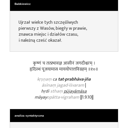
Babkiewicz
Ujrzał wielce tych szczęśliwych
pierwszy z Wasów, biegły w prawie,
znawca miejsc i działów czasu,
i należną cześć okazał.
कृष्णं च तत्प्रभावज्ञ आसीनं जगदीश्वरम् ।
हृदिस्थं पूजयामास माययोपात्तविग्रहम् ॥१०॥
kṛṣṇaṃ
ca
tat-prabhāva-jña
āsīnaṃ jagad-īśvaram
|
hṛdi
sthaṃ
pūjayāmāsa
māyay
opātta-vigraham
||1.9.10||
analiza syntaktyczna