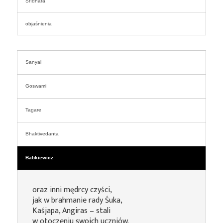
Śrīdhara
objaśnienia
Sanyal
Goswami
Tagare
Bhaktivedanta
Babkiewicz
oraz inni mędrcy czyści,
jak w brahmanie rady Śuka,
Kaśjapa, Angiras – stali
w otoczeniu swoich uczniów.