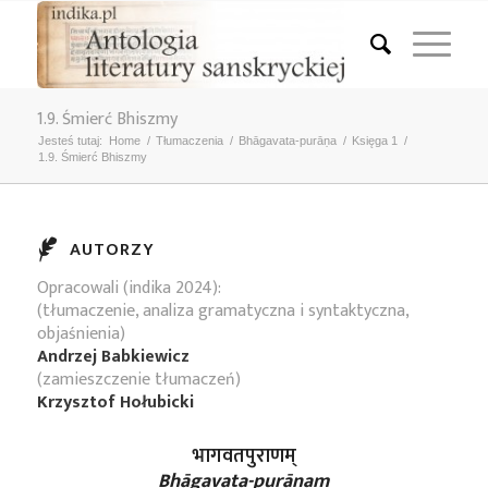
1.9. Śmierć Bhiszmy
Jesteś tutaj:
Home
/
Tłumaczenia
/
Bhāgavata-purāṇa
/
Księga 1
/
1.9. Śmierć Bhiszmy
AUTORZY
Opracowali (indika 2024):
(tłumaczenie, analiza gramatyczna i syntaktyczna,
objaśnienia)
Andrzej Babkiewicz
(zamieszczenie tłumaczeń)
Krzysztof Hołubicki
भागवतपुराणम्
Bhāgavata-purāṇam