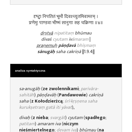
दृष्ट्वा निपतितं भूमौ दिवश्च्युतमिवामरम् ।
प्रणेमुः पाण्डवा भीष्मं सानुगाः सह चक्रिणा ॥४॥
dṛṣṭvā
nipatitaṃ
bhūmau
divaś
cyutam
iv
āmaram
|
praṇemuḥ
pāṇḍavā
bhīṣmaṃ
sānugāḥ
saha cakriṇā
||1.9.4||
analiza syntaktyczna
sa-anugāḥ
(
ze zwolennikami
;
parivāra-
sahitāh
)
pāṇḍavāḥ
(
Pandawowie
)
cakriṇā
saha
(
z Kołodzierżcą
;
śrī-kṛṣṇena saha
kurukṣetraṃ gatā iti yāvat
),
divaḥ
(
z nieba
;
svargāt
)
cyutam
(
spadłego
;
patitam
)
amaram
iva
(
niczym
nieśmiertelnego
;
devam iva
)
bhūmau
(
na