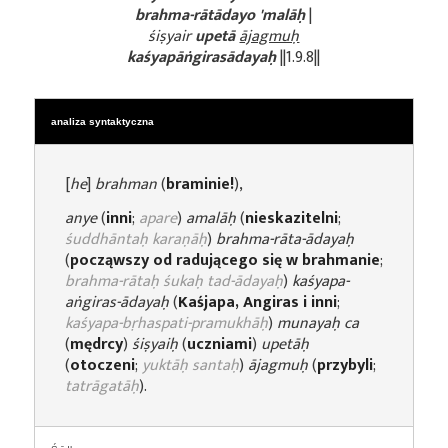
brahma-rātādayo 'malāḥ
|
śiṣyair
upetā
ājagmuḥ
kaśyapāṅgirasādayaḥ
||1.9.8||
analiza syntaktyczna
[
he
]
brahman
(
braminie!
),
anye
(
inni
;
apare
)
amalāḥ
(
nieskazitelni
;
śuddhāntaḥ karaṇāḥ
)
brahma-rāta-ādayaḥ
(
począwszy od radującego się w brahmanie
;
brahma-rātaḥ śukaḥ tad-ādayaḥ
)
kaśyapa-
aṅgiras-ādayaḥ
(
Kaśjapa, Angiras i inni
;
kaśyapa-bṛhaspati-pramukhāḥ
)
munayaḥ ca
(
mędrcy
)
śiṣyaiḥ
(
uczniami
)
upetāḥ
(
otoczeni
;
yuktāḥ santaḥ
)
ājagmuḥ
(
przybyli
;
tatrāgatāḥ
).