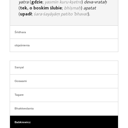
yatra
(
gdzie
;
yasmin kuru-kṣetre
)
deva-vrataḥ
(
tek, o boskim ślubie
;
bhīṣmaḥ
)
apatat
(
upadł
;
śara-śayāyāṃ patito ‘bhavat
).
Śrīdhara
objaśnienia
Sanyal
Goswami
Tagare
Bhaktivedanta
Babkiewicz