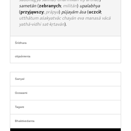
sametān
(
zebranych
;
militān
)
upalabhya
(
przyjąwszy
;
prāpya
)
pūjayām āsa
(
uczcił
;
utthātum aśakyatvāc chayān eva manasā vācā
yathā-vidhi sat-kṛtavān
).
Śrīdhara
objaśnienia
Sanyal
Goswami
Tagare
Bhaktivedanta