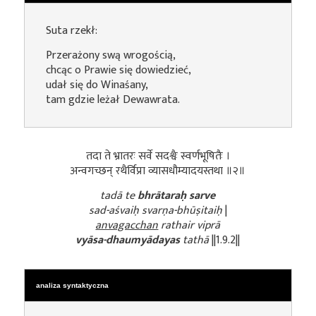
Suta rzekł:
Przerażony swą wrogością,
chcąc o Prawie się dowiedzieć,
udał się do Winaśany,
tam gdzie leżał Dewawrata.
तदा ते भ्रातरः सर्वे सदश्वैः स्वर्णभूषितैः ।
अन्वगच्छन् रथैर्विप्रा व्यासधौम्यादयस्तथा ॥२॥
tadā te
bhrātaraḥ sarve
sad-aśvaiḥ svarṇa-bhūṣitaiḥ
|
anvagacchan
rathair viprā
vyāsa-dhaumyādayas
tathā
||1.9.2||
analiza syntaktyczna