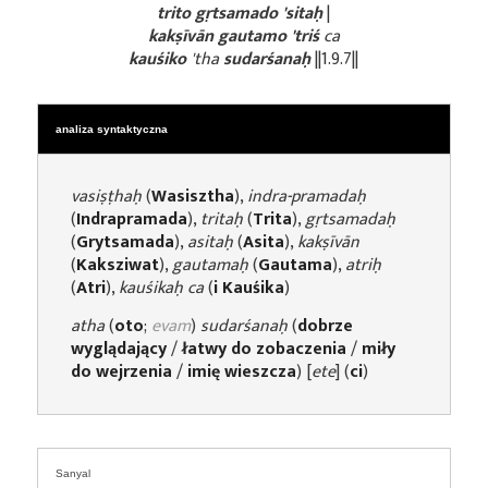
trito gṛtsamado 'sitaḥ
|
kakṣīvān gautamo 'triś
ca
kauśiko
'tha
sudarśanaḥ
||1.9.7||
analiza syntaktyczna
vasiṣṭhaḥ
(
Wasisztha
),
indra-pramadaḥ
(
Indrapramada
),
tritaḥ
(
Trita
),
gṛtsamadaḥ
(
Grytsamada
),
asitaḥ
(
Asita
),
kakṣīvān
(
Kaksziwat
),
gautamaḥ
(
Gautama
),
atriḥ
(
Atri
),
kauśikaḥ
ca
(
i Kauśika
)
atha
(
oto
;
evam
)
sudarśanaḥ
(
dobrze
wyglądający
/
łatwy do zobaczenia
/
miły
do wejrzenia
/
imię wieszcza
) [
ete
] (
ci
)
Sanyal