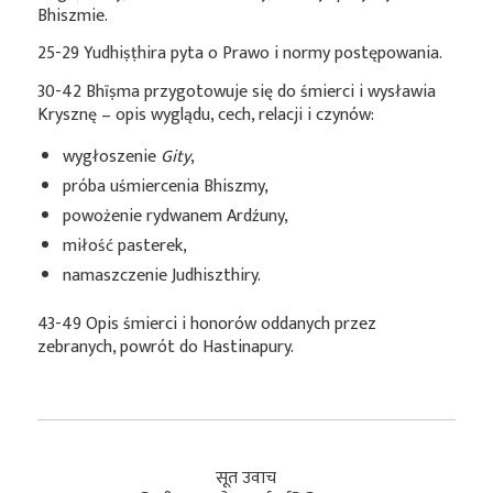
Bhiszmie.
25-29 Yudhiṣṭhira pyta o Prawo i normy postępowania.
30-42 Bhīṣma przygotowuje się do śmierci i wysławia
Krysznę – opis wyglądu, cech, relacji i czynów:
wygłoszenie
Gity
,
próba uśmiercenia Bhiszmy,
powożenie rydwanem Ardźuny,
miłość pasterek,
namaszczenie Judhiszthiry.
43-49 Opis śmierci i honorów oddanych przez
zebranych, powrót do Hastinapury.
सूत उवाच