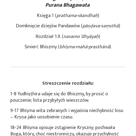
Purana Bhagawata
Księga 1 (
prathama-skandhaḥ
)
Domknięcie dziejów Pandawów (
pāṇḍava-saṃsthā
)
Rozdział 1.9. (
navamo ‘dhyāyaḥ
)
Śmierć Bhiszmy (
bhīṣma-mahā-prasthānā
)
Streszczenie rozdziału:
1-8 Yudhiṣṭhira udaje się do Bhiszmy, by prosić o
pouczenie; lista przybyłych wieszczów.
9-17 Bhīṣma wita zebranych i wyjaśnia niechybność losu
– Kṛṣṇa jako uosobienie czasu.
18-24 Bhīṣma opisuje zstąpienie Kryszny; pochwała
Boga, który, choć niestronniczy, okazuje przychylność