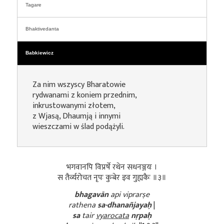
Tagare
Bhaktivedanta
Babkiewicz
Za nim wszyscy Bharatowie
rydwanami z koniem przednim,
inkrustowanymi złotem,
z Wjasą, Dhaumją i innymi
wieszczami w ślad podążyli.
भगवानपि विप्रर्षे रथेन सधनञ्जयः ।
स तैर्व्यरोचत नृपः कुबेर इव गुह्यकैः ॥३॥
bhagavān
api viprarṣe
rathena
sa-dhanañjayaḥ
|
sa
tair
vyarocata
nṛpaḥ