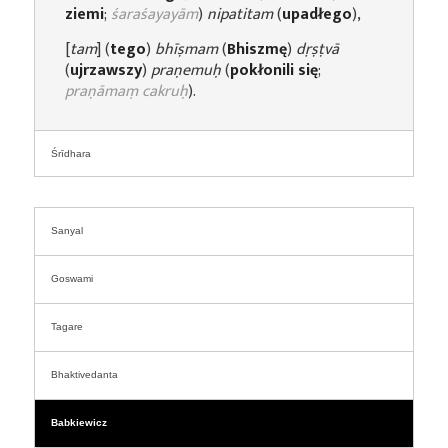
ziemi
;
śaraśayayām
)
nipatitam
(
upadłego
),
[
tam
] (
tego
)
bhīṣmam
(
Bhiszmę
)
dṛṣṭvā
(
ujrzawszy
)
praṇemuḥ
(
pokłonili się
;
praṇāmaṃ cakruḥ
).
Śrīdhara
Sanyal
Goswami
Tagare
Bhaktivedanta
Babkiewicz