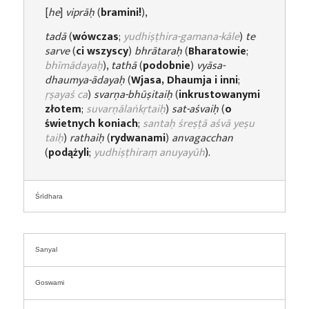
[
he
]
viprāḥ
(
bramini!
),
tadā
(
wówczas
;
yudhiṣṭhira-gamana-kāle
)
te
sarve
(
ci wszyscy
)
bhrātaraḥ
(
Bharatowie
;
bhīmādayaḥ
),
tathā
(
podobnie
)
vyāsa-
dhaumya-ādayaḥ
(
Wjasa, Dhaumja i inni
;
ṛṣayaś ca
)
svarṇa-bhūṣitaiḥ
(
inkrustowanymi
złotem
;
suvarṇālaṅkṛtaiḥ
)
sat-aśvaiḥ
(
o
świetnych koniach
;
santaḥ śreṣṭā aśvā yeṣu
taiḥ
)
rathaiḥ
(
rydwanami
)
anvagacchan
(
podążyli
;
yudhiṣṭhiraṃ anuyayūh
).
Śrīdhara
Sanyal
Goswami