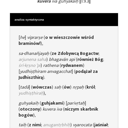
kuvera
iva guhyakaiḥ
||1.9.3||
analiza syntaktyczna
[
he
]
viprarṣe
(
o w wieszczowie wśród
braminów!
),
sa-dhanañjayaḥ
(
ze Zdobywcą Bogactw
;
arjunena saha
)
bhagavān api
(
również Bóg
;
śrī-kṛṣno ‘pi
)
rathena
(
rydwanem
)
[
yudhiṣṭhiram anvagacchat
] (
podążał za
Judhiszthirą
).
[
tadā
] (
wówczas
)
saḥ
(
ów
)
nṛpaḥ
(
król
;
yudhiṣṭhiraḥ
),
guhyakaiḥ
(
guhjakami
) [
parivṛtaḥ
]
(
otoczony
)
kuvera iva
(
niczym skarbnik
bogów
),
taiḥ
(
z nimi
;
anugantṛbhiḥ
)
vyarocata
(
jaśniał
;