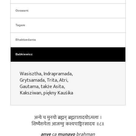
Goswami
Tagare
Bhaktivedanta
Babkiewicz
Wasisztha, Indrapramada,
Grytsamada, Trita, Atri,
Gautama, także Asita,
Kaksziwan, piękny Kauśika
अन्ये च मुनयो ब्रह्मन् ब्रह्मरातादयोऽमलाः ।
शिष्यैरुपेता आजग्मुः कश्यपाङ्गिरसादयः ॥८॥
anye
ca
munayo
brahman