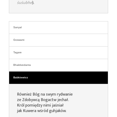
śuśubhe
).
Sanyal
Goswami
Tagare
Bhaktivedanta
Babkiewicz
Również Bóg na swym rydwanie
ze Zdobywcą Bogactw jechał.
Król pomiędzy nimi jaśniał
jak Kuwera wśród guhjaków.