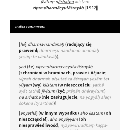
jīvituṃ n
ārhatha
kliṣṭaṃ
vipra-dharmācyutāśrayāḥ
||1.9.12||
analiza syntaktyczna
[
he
]
dharma-nandanāḥ
(
radujący się
prawem!
;
dharmeṣu nandanaḥ ānandaḥ
yeṣāṃ te pāndavāḥ
),
yad
(
że
)
vipra-dharma-acyuta-āśrayāḥ
(
schronieni w braminach, prawie i Aćjucie
;
vipraḥ dharmaḥ aćyutaś ca āśrayaḥ yeṣāṃ te
)
yūyam
(
wy
)
kliṣṭam
(
w nieszcześciu
;
yathā
syāt tathā
)
jīvitum
(
żyć
;
prāṇān dhārayitum
)
na arhatha
(
nie zasługujecie
;
na yogyāḥ alaṃ
śokena ity arthaḥ
)!
[
anyathā
] (
w innym wypadku
)
aho
kaṣṭam
(
oh
nieszczęście!
),
aho
anyāyyam
(
oh
niesprawiedliwość!
;
nyāya-viruddhaṃ kaṣṭa-