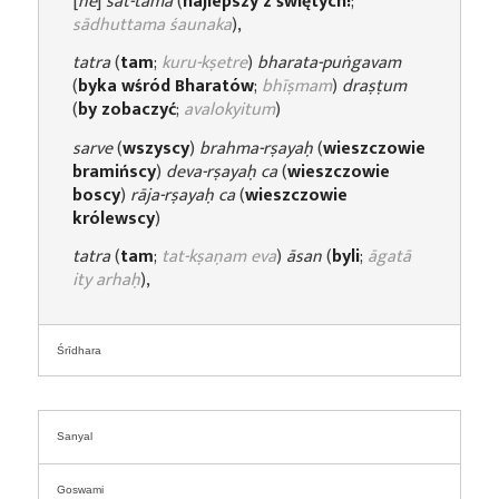
[
he
]
sat-tama
(
najlepszy z świętych!
;
sādhuttama śaunaka
),
tatra
(
tam
;
kuru-kṣetre
)
bharata-puṅgavam
(
byka wśród Bharatów
;
bhīṣmam
)
draṣṭum
(
by zobaczyć
;
avalokyitum
)
sarve
(
wszyscy
)
brahma-rṣayaḥ
(
wieszczowie
bramińscy
)
deva-rṣayaḥ ca
(
wieszczowie
boscy
)
rāja-rṣayaḥ ca
(
wieszczowie
królewscy
)
tatra
(
tam
;
tat-kṣaṇam eva
)
āsan
(
byli
;
āgatā
ity arhaḥ
),
Śrīdhara
Sanyal
Goswami