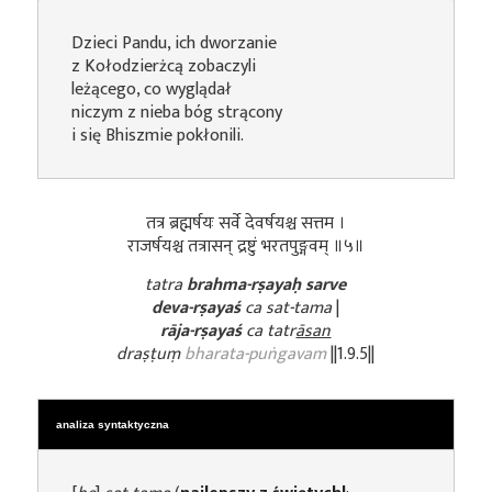
Dzieci Pandu, ich dworzanie
z Kołodzierżcą zobaczyli
leżącego, co wyglądał
niczym z nieba bóg strącony
i się Bhiszmie pokłonili.
तत्र ब्रह्मर्षयः सर्वे देवर्षयश्च सत्तम ।
राजर्षयश्च तत्रासन् द्रष्टुं भरतपुङ्गवम् ॥५॥
tatra
brahma-rṣayaḥ sarve
deva-rṣayaś
ca sat-tama
|
rāja-rṣayaś
ca tatr
āsan
draṣṭuṃ
bharata-puṅgavam
||1.9.5||
analiza syntaktyczna