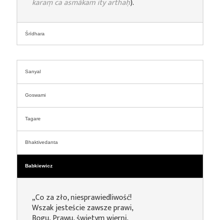
karaṃ ca asmākam ity arthaḥ
).
Śrīdhara
Sanyal
Goswami
Tagare
Bhaktivedanta
Babkiewicz
„Co za zło, niesprawiedliwość!
Wszak jesteście zawsze prawi,
Bogu, Prawu, świętym wierni,