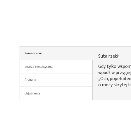
tłumaczenie
Suta rzekł:
Gdy tylko wspom
analiza syntaktyczna
wpadł w przygnę
„Och, popełniłe
Śrīdhara
o mocy skrytej b
objaśnienia