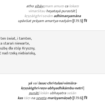
atho
vihāy
e
mam amuṃ
ca
lokaṃ
vimarśitau
heyatayā purastāt
|
kṛṣṇāṅghri-sevām
adhimanyamāna
upāviśat prāyam amartya-nadyām
||1.19.5||
त्रि
 ten świat, i tamten,
za starań niewarte,
użbę dla stóp Kryszny,
ć nad rzeką niebiańską,
yā
vai
lasac-chrī-tulasī-vimiśra-
kṛṣṇāṅghri-reṇv-abhyadhikāmbu-netrī
|
punāti
lokān
ubhayatra
seśān
kas
tāṃ
na
seveta
mariṣyamāṇaḥ
||1.19.6||
त्रि