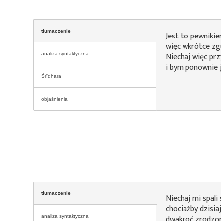
tłumaczenie
Jest to pewniki
więc wkrótce zg
Niechaj więc pr
analiza syntaktyczna
i bym ponownie j
Śrīdhara
objaśnienia
tłumaczenie
Niechaj mi spali 
chociażby dzisia
dwakroć zrodzon
analiza syntaktyczna