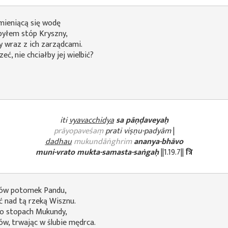
mieniącą się wodę
i pyłem stóp Kryszny,
y wraz z ich zarządcami.
ć, nie chciałby jej wielbić?
iti
vyavacchidya
sa pāṇḍaveyaḥ
prāyopaveśaṃ
prati viṣṇu-padyām
|
dadhau
mukundāṅghrim
ananya-bhāvo
muni-vrato mukta-samasta-saṅgaḥ
||1.19.7||
त्रि
 ów potomek Pandu,
ć nad tą rzeką Wisznu.
 o stopach Mukundy,
w, trwając w ślubie mędrca.