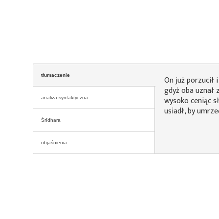
tłumaczenie
On już porzucił i
gdyż oba uznał 
wysoko ceniąc sł
analiza syntaktyczna
usiadł, by umrze
Śrīdhara
objaśnienia