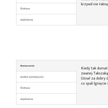
krzywd nie łakn
Śrīdhara
objaśnienia
tłumaczenie
Kiedy tak dumał,
zwanej Takszaką,
Uznał za dobry 
analiza syntaktyczna
co spali lgnięcie
Śrīdhara
objaśnienia