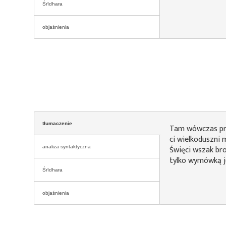
Śrīdhara
objaśnienia
tłumaczenie
Tam wówczas prz
ci wielkoduszni 
Święci wszak br
analiza syntaktyczna
tylko wymówką j
Śrīdhara
objaśnienia