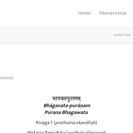
Home
Tłumaczenia
Jesteś tutaj:
nienia)
भागवतपुराणम्
Bhāgavata-purāṇam
Purana Bhagawata
Księga 1 (
prathama-skandhaḥ
)
Historia Pariszkita (
parīkṣit-vilāpanam
)