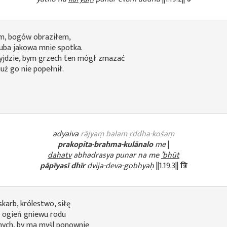
em, bogów obraziłem,
uba jakowa mnie spotka.
zyjdzie, bym grzech ten mógł zmazać
uż go nie popełnił.
adyaiva
rājyaṃ balam ṛddha-kośaṃ
prakopita-brahma-kulānalo
me
|
dahatv
abhadrasya punar na me
’bhūt
pāpīyasī dhīr
dvija-deva-gobhyaḥ
||1.19.3||
त्रि
skarb, królestwo, siłę
j ogień gniewu rodu
ych, by ma myśl ponownie