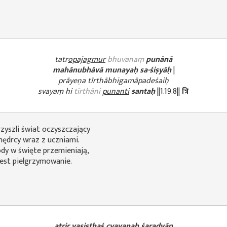
tatr
opajagmur
bhuvanaṃ
punānā
mahānubhāvā munayaḥ sa-śiṣyāḥ
|
prāyeṇa tīrthābhigamāpadeśaiḥ
svayaṃ hi
tīrthāni
punanti
santaḥ
||1.19.8||
त्रि
yszli świat oczyszczający
mędrcy wraz z uczniami.
ody w święte przemieniają,
est pielgrzymowanie.
atrir vasiṣṭhaś cyavanaḥ śaradvān