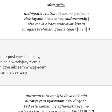
sūta
uvāca
mahī-patis
tv atha
tat karma garhyaṃ
vicintayann
ātma-kṛtaṃ
sudurmanāḥ
|
aho mayā
nīcam
anāryavat
kṛtaṃ
nirāgasi brahmaṇi gūḍha-tejasi
||1.19.1||
उ
niał postępek haniebny,
bienie władający ziemią:
m czyn nikczemny względem
ramina bez winy.
dhruvaṃ tato me kṛta-deva-helanād
duratyayaṃ vyasanaṃ
nāti-dīrghāt
|
tad
astu
kāmaṃ hy agha-niṣkṛtāya me
yathā na
kuryāṃ
punar evam addhā
||1.19.2||
उ