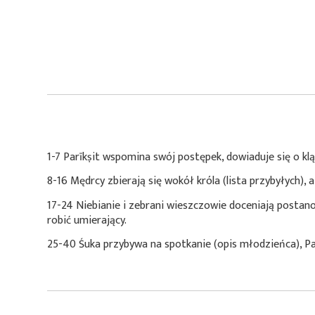
1-7 Parīkṣit wspomina swój postępek, dowiaduje się o klą
8-16 Mędrcy zbierają się wokół króla (lista przybyłych),
17-24 Niebianie i zebrani wieszczowie doceniają postan
robić umierający.
25-40 Śuka przybywa na spotkanie (opis młodzieńca), Par