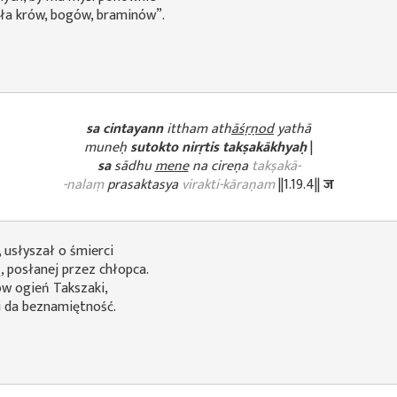
ęła krów, bogów, braminów”.
sa cintayann
ittham ath
āśṛṇod
yathā
muneḥ
sutokto nirṛtis takṣakākhyaḥ
|
sa
sādhu
mene
na cireṇa
takṣakā-
-nalaṃ
prasaktasya
virakti-kāraṇam
||1.19.4||
ज
 usłyszał o śmierci
 posłanej przez chłopca.
ów ogień Takszaki,
 i da beznamiętność.