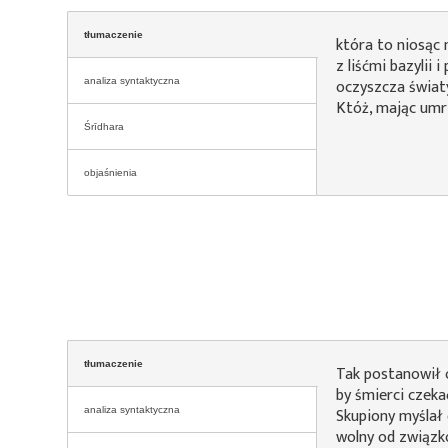
tłumaczenie
która to niosąc 
z liśćmi bazylii 
oczyszcza świat
analiza syntaktyczna
Któż, mając umrze
Śrīdhara
objaśnienia
tłumaczenie
Tak postanowił
by śmierci czeka
Skupiony myślał
analiza syntaktyczna
wolny od związkó