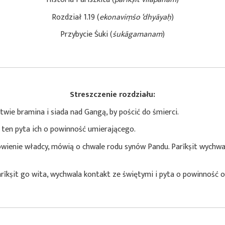
Rozdział 1.19 (
ekonaviṃśo ‘dhyāyaḥ
)
Przybycie Śuki (
śukāgamanam
)
Streszczenie rozdziału:
twie bramina i siada nad Gangą, by pościć do śmierci.
 a ten pyta ich o powinność umierającego.
owienie władcy, mówią o chwale rodu synów Pandu. Parīkṣit wychw
īkṣit go wita, wychwala kontakt ze świętymi i pyta o powinność oso