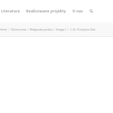
Literatura
Realizowane projekty
O nas
Home
/
Tłumaczenia
/
Bhāgavata-purāṇa
/
Księga 1
/
1.19. Przybycie Śuki