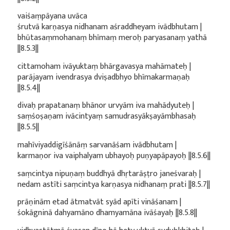
vaiśaṃpāyana uvāca
śrutvā karṇasya nidhanam aśraddheyam ivādbhutam |
bhūtasaṃmohanaṃ bhīmaṃ meroḥ paryasanaṃ yathā
||8.5.3||
cittamoham ivāyuktaṃ bhārgavasya mahāmateḥ |
parājayam ivendrasya dviṣadbhyo bhīmakarmaṇaḥ
||8.5.4||
divaḥ prapatanaṃ bhānor urvyām iva mahādyuteḥ |
saṃśoṣaṇam ivācintyaṃ samudrasyākṣayāmbhasaḥ
||8.5.5||
mahīviyaddigīśānāṃ sarvanāśam ivādbhutam |
karmaṇor iva vaiphalyam ubhayoḥ puṇyapāpayoḥ ||8.5.6||
saṃcintya nipuṇaṃ buddhyā dhṛtarāṣṭro janeśvaraḥ |
nedam astīti saṃcintya karṇasya nidhanaṃ prati ||8.5.7||
prāṇinām etad ātmatvāt syād apīti vināśanam |
śokāgninā dahyamāno dhamyamāna ivāśayaḥ ||8.5.8||