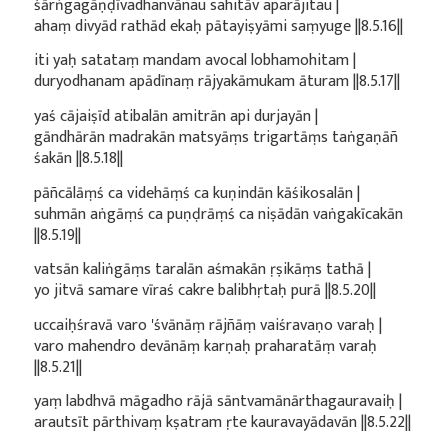
śārṅgagāṇḍīvadhanvānau sahitāv aparājitau |
ahaṃ divyād rathād ekaḥ pātayiṣyāmi saṃyuge ||8.5.16||
iti yaḥ satataṃ mandam avocal lobhamohitam |
duryodhanam apādīnaṃ rājyakāmukam āturam ||8.5.17||
yaś cājaiṣīd atibalān amitrān api durjayān |
gāndhārān madrakān matsyāṃs trigartāṃs taṅgaṇāñ
śakān ||8.5.18||
pāñcālāṃś ca videhāṃś ca kuṇindān kāśikosalān |
suhmān aṅgāṃś ca puṇḍrāṃś ca niṣādān vaṅgakīcakān
||8.5.19||
vatsān kaliṅgāṃs taralān aśmakān ṛṣikāṃs tathā |
yo jitvā samare vīraś cakre balibhṛtaḥ purā ||8.5.20||
uccaiḥśravā varo 'śvānāṃ rājñāṃ vaiśravaṇo varaḥ |
varo mahendro devānāṃ karṇaḥ praharatāṃ varaḥ
||8.5.21||
yaṃ labdhvā māgadho rājā sāntvamānārthagauravaiḥ |
arautsīt pārthivaṃ kṣatram ṛte kauravayādavān ||8.5.22||