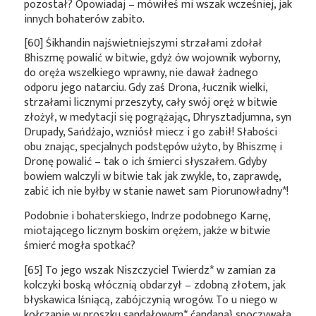
pozostał? Opowiadaj – mówiłeś mi wszak wcześniej, jak
innych bohaterów zabito.
[60] Śikhandin najświetniejszymi strzałami zdołał
Bhiszmę powalić w bitwie, gdyż ów wojownik wyborny,
do oręża wszelkiego wprawny, nie dawał żadnego
odporu jego natarciu. Gdy zaś Drona, łucznik wielki,
strzałami licznymi przeszyty, cały swój oręż w bitwie
złożył, w medytacji się pogrążając, Dhrysztadjumna, syn
Drupady, Sańdźajo, wzniósł miecz i go zabił! Słabości
obu znając, specjalnych podstępów użyto, by Bhiszmę i
Dronę powalić – tak o ich śmierci słyszałem. Gdyby
bowiem walczyli w bitwie tak jak zwykle, to, zaprawdę,
zabić ich nie byłby w stanie nawet sam
Piorunowładny*
!
Podobnie i bohaterskiego, Indrze podobnego Karnę,
miotającego licznym boskim orężem, jakże w bitwie
śmierć mogła spotkać?
[65] To jego wszak Niszczyciel
Twierdz*
w zamian za
kolczyki boską włócznią obdarzył – zdobną złotem, jak
błyskawica lśniącą, zabójczynią wrogów. To u niego w
kołczanie w proszku
sandałowym*
ćandana} spoczywała