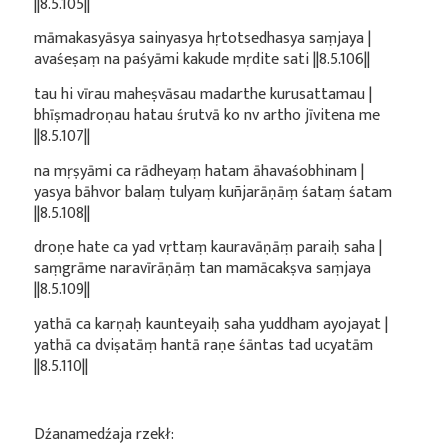
||8.5.105||
māmakasyāsya sainyasya hṛtotsedhasya saṃjaya |
avaśeṣaṃ na paśyāmi kakude mṛdite sati ||8.5.106||
tau hi vīrau maheṣvāsau madarthe kurusattamau |
bhīṣmadroṇau hatau śrutvā ko nv artho jīvitena me
||8.5.107||
na mṛṣyāmi ca rādheyaṃ hatam āhavaśobhinam |
yasya bāhvor balaṃ tulyaṃ kuñjarāṇāṃ śataṃ śatam
||8.5.108||
droṇe hate ca yad vṛttaṃ kauravāṇāṃ paraiḥ saha |
saṃgrāme naravīrāṇāṃ tan mamācakṣva saṃjaya
||8.5.109||
yathā ca karṇaḥ kaunteyaiḥ saha yuddham ayojayat |
yathā ca dviṣatāṃ hantā raṇe śāntas tad ucyatām
||8.5.110||
Dźanamedźaja rzekł: