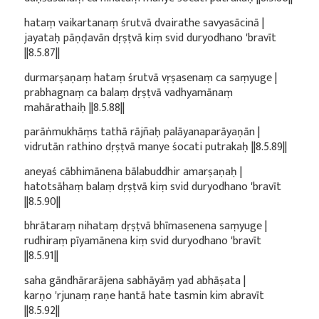
hataṃ vaikartanaṃ śrutvā dvairathe savyasācinā |
jayataḥ pāṇḍavān dṛṣṭvā kiṃ svid duryodhano 'bravīt
||8.5.87||
durmarṣaṇaṃ hataṃ śrutvā vṛṣasenaṃ ca saṃyuge |
prabhagnaṃ ca balaṃ dṛṣṭvā vadhyamānaṃ
mahārathaiḥ ||8.5.88||
parāṅmukhāṃs tathā rājñaḥ palāyanaparāyaṇān |
vidrutān rathino dṛṣṭvā manye śocati putrakaḥ ||8.5.89||
aneyaś cābhimānena bālabuddhir amarṣaṇaḥ |
hatotsāhaṃ balaṃ dṛṣṭvā kiṃ svid duryodhano 'bravīt
||8.5.90||
bhrātaraṃ nihataṃ dṛṣṭvā bhīmasenena saṃyuge |
rudhiraṃ pīyamānena kiṃ svid duryodhano 'bravīt
||8.5.91||
saha gāndhārarājena sabhāyāṃ yad abhāṣata |
karṇo 'rjunaṃ raṇe hantā hate tasmin kim abravīt
||8.5.92||