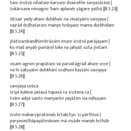
taṃ śrutvā nihataṃ karṇaṃ dvairathe savyasācinā |
śokārṇave nimagno 'ham aplavaḥ sāgare yathā ||8.5.23||
īdṛśair yady ahaṃ duḥkhair na vinaśyāmi saṃjaya |
vajrād dṛḍhataraṃ manye hṛdayaṃ mama durbhidam
||8.5.24||
jñātisaṃbandhimitrāṇām imaṃ śrutvā parājayam |
ko mad anyaḥ pumāṃl loke na jahyāt sūta jīvitam
||8.5.25||
viṣam agniṃ prapātaṃ vā parvatāgrād ahaṃ vṛṇe |
na hi śakṣyāmi duḥkhāni soḍhuṃ kaṣṭāni saṃjaya
||8.5.26||
saṃjaya uvāca
śriyā kulena yaśasā tapasā ca śrutena ca |
tvām adya santo manyante yayātim iva nāhuṣam
||8.5.27||
śrute maharṣipratimaḥ kṛtakṛtyo 'si pārthiva |
paryavasthāpayātmānaṃ mā viṣāde manaḥ kṛthāḥ
||8.5.28||