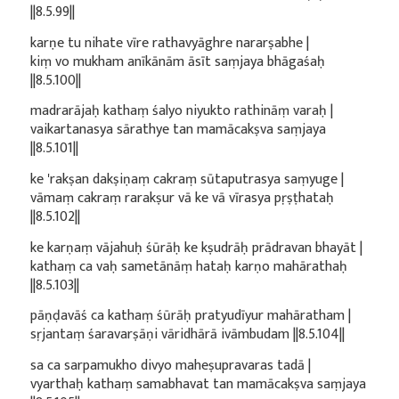
||8.5.99||
karṇe tu nihate vīre rathavyāghre nararṣabhe |
kiṃ vo mukham anīkānām āsīt saṃjaya bhāgaśaḥ
||8.5.100||
madrarājaḥ kathaṃ śalyo niyukto rathināṃ varaḥ |
vaikartanasya sārathye tan mamācakṣva saṃjaya
||8.5.101||
ke 'rakṣan dakṣiṇaṃ cakraṃ sūtaputrasya saṃyuge |
vāmaṃ cakraṃ rarakṣur vā ke vā vīrasya pṛṣṭhataḥ
||8.5.102||
ke karṇaṃ vājahuḥ śūrāḥ ke kṣudrāḥ prādravan bhayāt |
kathaṃ ca vaḥ sametānāṃ hataḥ karṇo mahārathaḥ
||8.5.103||
pāṇḍavāś ca kathaṃ śūrāḥ pratyudīyur mahāratham |
sṛjantaṃ śaravarṣāṇi vāridhārā ivāmbudam ||8.5.104||
sa ca sarpamukho divyo maheṣupravaras tadā |
vyarthaḥ kathaṃ samabhavat tan mamācakṣva saṃjaya