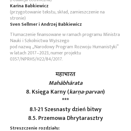
Karina Babkiewicz
(przygotowanie tekstu, skład, zamieszczenie na
stronie)
Sven Sellmer i Andrzej Babkiewicz
Tłumaczenie finansowane w ramach programu Ministra
Nauki i Szkolnictwa Wyższego
pod nazwą „Narodowy Program Rozwoju Humanistyki”
w latach 2017–2023, numer projektu
0357/NPRH5/H22/84/2017.
महाभारत
Mahābhārata
8. Księga Karny (
karṇa
-parvan
)
***
8.1-21 Szesnasty dzień bitwy
8.5. Przemowa Dhrytarasztry
Streszczenie rozdziału: