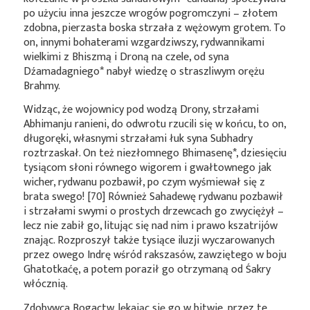
po użyciu inna jeszcze wrogów pogromczyni – złotem
zdobna, pierzasta boska strzała z wężowym grotem. To
on, innymi bohaterami wzgardziwszy, rydwannikami
wielkimi z Bhiszmą i Droną na czele, od syna
Dźamadagniego*
nabył wiedzę o straszliwym orężu
Brahmy.
Widząc, że wojownicy pod wodzą Drony, strzałami
Abhimanju ranieni, do odwrotu rzucili się w końcu, to on,
długoręki, własnymi strzałami łuk syna Subhadry
roztrzaskał. On też niezłomnego
Bhimasenę*
, dziesięciu
tysiącom słoni równego wigorem i gwałtownego jak
wicher, rydwanu pozbawił, po czym wyśmiewał się z
brata swego! [70] Również Sahadewę rydwanu pozbawił
i strzałami swymi o prostych drzewcach go zwyciężył –
lecz nie zabił go, litując się nad nim i prawo kszatrijów
znając. Rozproszył także tysiące iluzji wyczarowanych
przez owego Indrę wśród rakszasów, zawziętego w boju
Ghatotkaćę, a potem poraził go otrzymaną od Śakry
włócznią.
Zdobywca Bogactw, lękając się go w bitwie, przez te