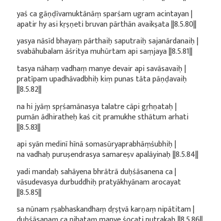
yaś ca gāṇḍīvamuktānāṃ sparśam ugram acintayan |
apatir hy asi kṛṣṇeti bruvan pārthān avaikṣata ||8.5.80||
yasya nāsīd bhayaṃ pārthaiḥ saputraiḥ sajanārdanaiḥ |
svabāhubalam āśritya muhūrtam api saṃjaya ||8.5.81||
tasya nāhaṃ vadhaṃ manye devair api savāsavaiḥ |
pratīpam upadhāvadbhiḥ kiṃ punas tāta pāṇḍavaiḥ
||8.5.82||
na hi jyāṃ spṛśamānasya talatre cāpi gṛhṇataḥ |
pumān ādhiratheḥ kaś cit pramukhe sthātum arhati
||8.5.83||
api syān medinī hīnā somasūryaprabhāṃśubhiḥ |
na vadhaḥ puruṣendrasya samareṣv apalāyinaḥ ||8.5.84||
yadi mandaḥ sahāyena bhrātrā duḥśāsanena ca |
vāsudevasya durbuddhiḥ pratyākhyānam arocayat
||8.5.85||
sa nūnam ṛṣabhaskandhaṃ dṛṣṭvā karṇaṃ nipātitam |
duḥśāsanaṃ ca nihataṃ manye śocati putrakaḥ ||8.5.86||