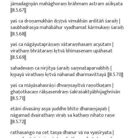
jāmadagnyān mahāghoraṃ brāhmam astram aśikṣata
||8.5.67||
yaś ca droṇamukhān dṛṣṭvā vimukhān arditāñ śaraiḥ |
saubhadrasya mahābāhur vyadhamat kārmukaṃ śaraiḥ
||8.5.68||
yaś ca nāgāyutaprāṇaṃ vātaraṃhasam acyutam |
virathaṃ bhrātaraṃ kṛtvā bhīmasenam upāhasat
||8.5.69||
sahadevaṃ ca nirjitya śaraiḥ saṃnataparvabhiḥ |
kṛpayā virathaṃ kṛtvā nāhanad dharmavittayā ||8.5.70||
yaś ca māyāsahasrāṇi dhvaṃsayitvā raṇotkaṭam |
ghaṭotkacaṃ rākṣasendraṃ śakraśaktyābhijaghnivān
||8.5.71||
etāni divasāny asya yuddhe bhīto dhanaṃjayaḥ |
nāgamad dvairathaṃ vīraḥ sa kathaṃ nihato raṇe
||8.5.72||
rathasaṅgo na cet tasya dhanur vā na vyaśīryata |