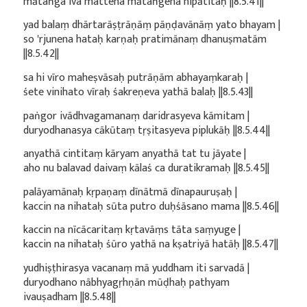
mātaṅga iva mattena mātaṅgena nipātitaḥ ||8.5.41||
yad balaṃ dhārtarāṣṭrāṇāṃ pāṇḍavānāṃ yato bhayam |
so 'rjunena hataḥ karṇaḥ pratimānaṃ dhanuṣmatām
||8.5.42||
sa hi vīro maheṣvāsaḥ putrāṇām abhayaṃkaraḥ |
śete vinihato vīraḥ śakreṇeva yathā balaḥ ||8.5.43||
paṅgor ivādhvagamanaṃ daridrasyeva kāmitam |
duryodhanasya cākūtaṃ tṛṣitasyeva piplukāḥ ||8.5.44||
anyathā cintitaṃ kāryam anyathā tat tu jāyate |
aho nu balavad daivaṃ kālaś ca duratikramaḥ ||8.5.45||
palāyamānaḥ kṛpaṇaṃ dīnātmā dīnapauruṣaḥ |
kaccin na nihataḥ sūta putro duḥśāsano mama ||8.5.46||
kaccin na nīcācaritaṃ kṛtavāṃs tāta saṃyuge |
kaccin na nihataḥ śūro yathā na kṣatriyā hatāḥ ||8.5.47||
yudhiṣṭhirasya vacanaṃ mā yuddham iti sarvadā |
duryodhano nābhyagṛhṇān mūḍhaḥ pathyam
ivauṣadham ||8.5.48||