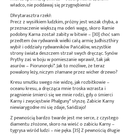
władco, nie poddawaj się przygnębieniu!
Dhrytarasztra rzekł:
Precz z wysiłkiem ludzkim, próżny jest wszak chyba, a
przeznaczenie większą ma odeń wagę, skoro Ramie
podobny Karna został zabity w bitwie – [30] choć sam
przedtem ów rydwannik wielki całą armię Judhiszthiry
wybił i oddziały rydwanników Pańćalów, wszystkie
strony świata deszczem strzał swych dręcząc. Synów
Prythy zaś w boju w pomieszanie wprawił, tak jak
asurów –
Piorunoręki*
. Jak to możliwe, że teraz
powalony leży, niczym złamane przez wicher drzewo?
Kresu smutku swego nie widzę, jak rozbitkowie –
oceanu kresu, a dręcząca mnie troska wzrasta i
pragnienie śmierci się we mnie rodzi, gdy o śmierci
Karny i zwycięstwie
Phalguny*
słyszę. Zabicie Karny
niewiarygodne mi się zdaje, Sańdźajo!
Z pewnością bardzo twarde jest me serce, z czystego
diamentu złożone, skoro na wieść o zabiciu Karny –
tygrysa wśród ludzi – nie pęka. [35] Z pewnością długie