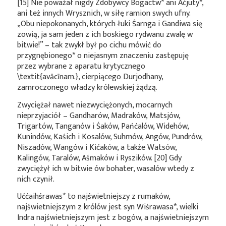
[15] Nie poważał nigdy Zdobywcy
Bogactw*
ani
Aćjuty*
,
ani też innych Wrysznich, w siłę ramion swych ufny.
„Obu niepokonanych, których łuki Śarnga i Gandiwa się
zowią, ja sam jeden z ich boskiego rydwanu zwalę w
bitwie!” – tak zwykł był po cichu mówić do
przygnębionego*
o niejasnym znaczeniu zastępuję
przez wybrane z aparatu krytycznego
\textit{avācīnam.}, cierpiącego Durjodhany,
zamroczonego władzy królewskiej żądzą.
Zwyciężał nawet niezwyciężonych, mocarnych
nieprzyjaciół – Gandharów, Madraków, Matsjów,
Trigartów, Tanganów i Śaków, Pańćalów, Widehów,
Kunindów, Kaśich i Kosalów, Suhmów, Angów, Pundrów,
Niszadów, Wangów i Kićaków, a także Watsów,
Kalingów, Taralów, Aśmaków i Ryszików. [20] Gdy
zwyciężył ich w bitwie ów bohater, wasalów wtedy z
nich
czynił.
Uććaihśrawas* to najświetniejszy z rumaków,
najświetniejszym z królów jest syn
Wiśrawasa*
, wielki
Indra najświetniejszym jest z bogów, a najświetniejszym