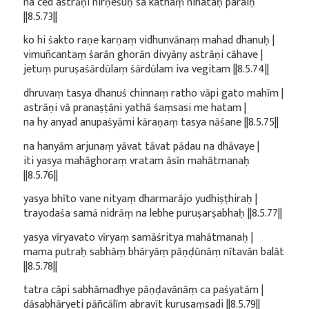
na ced astrāṇi nirṇeśuḥ sa kathaṃ nihataḥ paraiḥ
||8.5.73||
ko hi śakto raṇe karṇaṃ vidhunvānaṃ mahad dhanuḥ |
vimuñcantaṃ śarān ghorān divyāny astrāṇi cāhave |
jetuṃ puruṣaśārdūlaṃ śārdūlam iva vegitam ||8.5.74||
dhruvaṃ tasya dhanuś chinnaṃ ratho vāpi gato mahīm |
astrāṇi vā pranaṣṭāni yathā śaṃsasi me hatam |
na hy anyad anupaśyāmi kāraṇaṃ tasya nāśane ||8.5.75||
na hanyām arjunaṃ yāvat tāvat pādau na dhāvaye |
iti yasya mahāghoraṃ vratam āsīn mahātmanaḥ
||8.5.76||
yasya bhīto vane nityaṃ dharmarājo yudhiṣṭhiraḥ |
trayodaśa samā nidrāṃ na lebhe puruṣarṣabhaḥ ||8.5.77||
yasya vīryavato vīryaṃ samāśritya mahātmanaḥ |
mama putraḥ sabhāṃ bhāryāṃ pāṇḍūnāṃ nītavān balāt
||8.5.78||
tatra cāpi sabhāmadhye pāṇḍavānāṃ ca paśyatām |
dāsabhāryeti pāñcālīm abravīt kurusaṃsadi ||8.5.79||