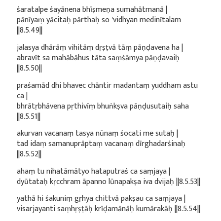
śaratalpe śayānena bhīṣmeṇa sumahātmanā |
pānīyaṃ yācitaḥ pārthaḥ so 'vidhyan medinītalam
||8.5.49||
jalasya dhārāṃ vihitāṃ dṛṣṭvā tāṃ pāṇḍavena ha |
abravīt sa mahābāhus tāta saṃśāmya pāṇḍavaiḥ
||8.5.50||
praśamād dhi bhavec chāntir madantaṃ yuddham astu
ca |
bhrātṛbhāvena pṛthivīṃ bhuṅkṣva pāṇḍusutaiḥ saha
||8.5.51||
akurvan vacanaṃ tasya nūnaṃ śocati me sutaḥ |
tad idaṃ samanuprāptaṃ vacanaṃ dīrghadarśinaḥ
||8.5.52||
ahaṃ tu nihatāmātyo hataputraś ca saṃjaya |
dyūtataḥ kṛcchram āpanno lūnapakṣa iva dvijaḥ ||8.5.53||
yathā hi śakuniṃ gṛhya chittvā pakṣau ca saṃjaya |
visarjayanti saṃhṛṣṭāḥ krīḍamānāḥ kumārakāḥ ||8.5.54||