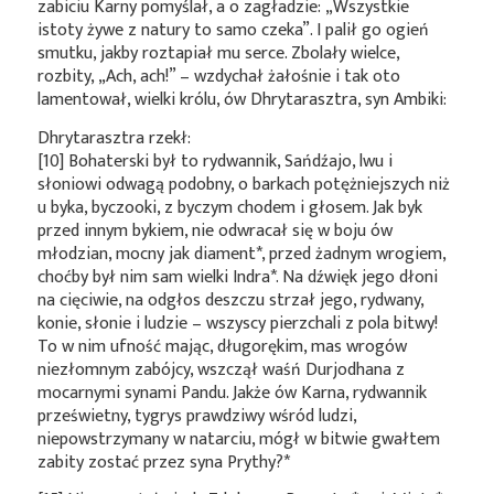
zabiciu Karny pomyślał, a o zagładzie: „Wszystkie
istoty żywe z natury to samo czeka”. I palił go ogień
smutku, jakby roztapiał mu serce. Zbolały wielce,
rozbity, „Ach, ach!” – wzdychał żałośnie i tak oto
lamentował, wielki królu, ów Dhrytarasztra, syn Ambiki:
Dhrytarasztra rzekł:
[10] Bohaterski był to rydwannik, Sańdźajo, lwu i
słoniowi odwagą podobny, o barkach potężniejszych niż
u byka, byczooki, z byczym chodem i głosem. Jak byk
przed innym bykiem, nie odwracał się w boju ów
młodzian, mocny jak
diament*
, przed żadnym wrogiem,
choćby był nim sam wielki
Indra*
. Na dźwięk jego dłoni
na cięciwie, na odgłos deszczu strzał jego, rydwany,
konie, słonie i ludzie – wszyscy pierzchali z pola bitwy!
To w nim ufność mając, długorękim, mas wrogów
niezłomnym zabójcy, wszczął waśń Durjodhana z
mocarnymi synami Pandu. Jakże ów Karna, rydwannik
prześwietny, tygrys prawdziwy wśród ludzi,
niepowstrzymany w natarciu, mógł w bitwie gwałtem
zabity zostać przez syna
Prythy?*