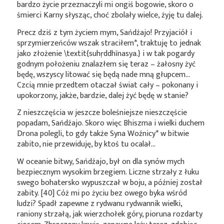
bardzo życie przeznaczyli mi ongiś bogowie, skoro o
śmierci Karny słysząc, choć zbolały wielce, żyję tu dalej.
Precz dziś z tym życiem mym, Sańdźajo! Przyjaciół i
sprzymierzeńców wszak
straciłem*
, traktuję to jednak
jako złożenie \textit{suhṛddhīnasya.} i w tak pogardy
godnym położeniu znalazłem się teraz – żałosny żyć
będę, wszyscy litować się będą nade mną głupcem…
Czcią mnie przedtem otaczał świat cały – pokonany i
upokorzony, jakże, bardzie, dalej żyć będę w stanie?
Z nieszczęścia w jeszcze boleśniejsze nieszczęście
popadam, Sańdźajo. Skoro więc Bhiszma i wielki duchem
Drona polegli, to gdy także Syna
Woźnicy*
w bitwie
zabito, nie przewiduję, by ktoś tu ocalał…
W oceanie bitwy, Sańdźajo, był on dla synów mych
bezpiecznym wysokim brzegiem. Liczne strzały z łuku
swego bohatersko wypuszczał w boju, a później został
zabity. [40] Cóż mi po życiu bez owego byka wśród
ludzi? Spadł zapewne z rydwanu rydwannik wielki,
raniony strzałą, jak wierzchołek góry, pioruna rozdarty