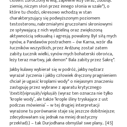
ciosem. Zbroczony krwią, zapewne leży teraz, zdobiąc
ziemię, niczym słoń przez innego słonia w
szale*
), o
które tu chodzi, okresowo wchodzą w stan
charakteryzujący się podwyższonym poziomem
testosteronu, nabrzmiałymi gruczołami skroniowymi
ze spływającą z nich wydzieliną oraz zwiększoną
aktywnością seksualną i agresją. powalony. Był siłą mych
synów, a Pandawów postrachem – ów Karna, wzór dla
łuczników wszystkich, przez Ardźunę został zatem
zabity. Łucznik wielki, synów mych bohaterski obrońca,
leży teraz martwy, jak
demon*
Bala zabity przez
Śakrę*
.
Jakby kulawy wybierał się w podróż, jakby nędzarz
wyrażał życzenia i jakby człowiek dręczony pragnieniem
chciał je ugasić kroplami
wody*
o niejasnym znaczeniu
zastępuję przez wybrane z aparatu krytycznego
\textit{vipruṣāḥ/vipluṣāḥ (wyraz ten oznacza nie tylko
‘krople wody’, ale także ‘krople śliny tryskające z ust
podczas mówienia’ – w tej drugiej interpretacji
wyrażone tu porównanie staje się jeszcze dobitniejsze;
zdecydowałam się jednak na mniej drastyczny
przekład).} – tak Durjodhana obmyślał swe plany… [45]