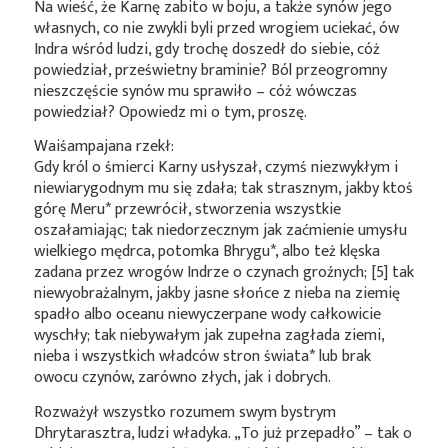
Na wieść, że Karnę zabito w boju, a także synów jego
własnych, co nie zwykli byli przed wrogiem uciekać, ów
Indra wśród ludzi, gdy trochę doszedł do siebie, cóż
powiedział, prześwietny braminie? Ból przeogromny
nieszczęście synów mu sprawiło – cóż wówczas
powiedział? Opowiedz mi o tym, proszę.
Waiśampajana rzekł:
Gdy król o śmierci Karny usłyszał, czymś niezwykłym i
niewiarygodnym mu się zdała; tak strasznym, jakby ktoś
górę
Meru*
przewrócił, stworzenia wszystkie
oszałamiając; tak niedorzecznym jak zaćmienie umysłu
wielkiego mędrca, potomka
Bhrygu*
, albo też klęska
zadana przez wrogów Indrze o czynach groźnych; [5] tak
niewyobrażalnym, jakby jasne słońce z nieba na ziemię
spadło albo oceanu niewyczerpane wody całkowicie
wyschły; tak niebywałym jak zupełna zagłada ziemi,
nieba i wszystkich władców stron
świata*
lub brak
owocu czynów, zarówno złych, jak i dobrych.
Rozważył wszystko rozumem swym bystrym
Dhrytarasztra, ludzi władyka. „To już przepadło” – tak o