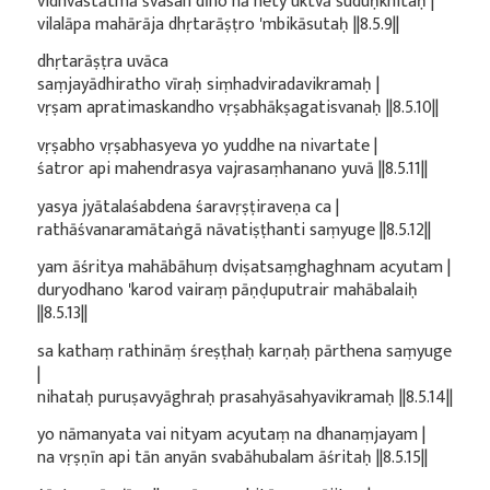
vidhvastātmā śvasan dīno hā hety uktvā suduḥkhitaḥ |
vilalāpa mahārāja dhṛtarāṣṭro 'mbikāsutaḥ ||8.5.9||
dhṛtarāṣṭra uvāca
saṃjayādhiratho vīraḥ siṃhadviradavikramaḥ |
vṛṣam apratimaskandho vṛṣabhākṣagatisvanaḥ ||8.5.10||
vṛṣabho vṛṣabhasyeva yo yuddhe na nivartate |
śatror api mahendrasya vajrasaṃhanano yuvā ||8.5.11||
yasya jyātalaśabdena śaravṛṣṭiraveṇa ca |
rathāśvanaramātaṅgā nāvatiṣṭhanti saṃyuge ||8.5.12||
yam āśritya mahābāhuṃ dviṣatsaṃghaghnam acyutam |
duryodhano 'karod vairaṃ pāṇḍuputrair mahābalaiḥ
||8.5.13||
sa kathaṃ rathināṃ śreṣṭhaḥ karṇaḥ pārthena saṃyuge
|
nihataḥ puruṣavyāghraḥ prasahyāsahyavikramaḥ ||8.5.14||
yo nāmanyata vai nityam acyutaṃ na dhanaṃjayam |
na vṛṣṇīn api tān anyān svabāhubalam āśritaḥ ||8.5.15||