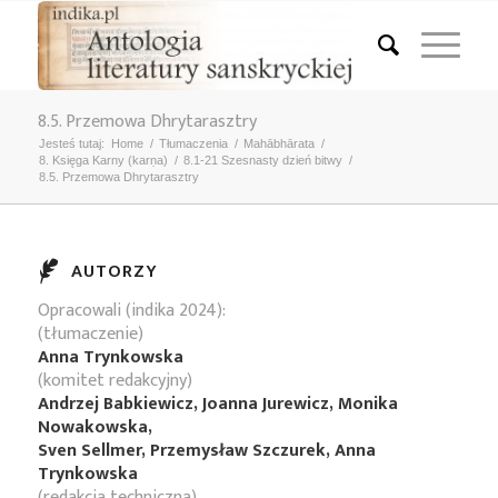
8.5. Przemowa Dhrytarasztry
Jesteś tutaj:
Home
/
Tłumaczenia
/
Mahābhārata
/
8. Księga Karny (karṇa)
/
8.1-21 Szesnasty dzień bitwy
/
8.5. Przemowa Dhrytarasztry
AUTORZY
Opracowali (indika 2024):
(tłumaczenie)
Anna Trynkowska
(komitet redakcyjny)
Andrzej Babkiewicz, Joanna Jurewicz, Monika
Nowakowska,
Sven Sellmer, Przemysław Szczurek, Anna
Trynkowska
(redakcja techniczna)