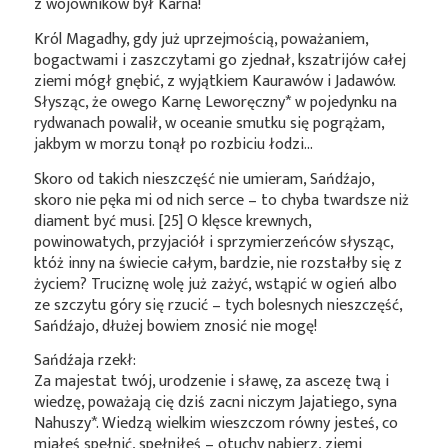
z wojowników był Karna!
Król Magadhy, gdy już uprzejmością, poważaniem,
bogactwami i zaszczytami go zjednał, kszatrijów całej
ziemi mógł gnębić, z wyjątkiem Kaurawów i Jadawów.
Słysząc, że owego Karnę
Leworęczny*
w pojedynku na
rydwanach powalił, w oceanie smutku się pogrążam,
jakbym w morzu tonął po rozbiciu łodzi…
Skoro od takich nieszczęść nie umieram, Sańdźajo,
skoro nie pęka mi od nich serce – to chyba twardsze niż
diament być musi. [25] O klęsce krewnych,
powinowatych, przyjaciół i sprzymierzeńców słysząc,
któż inny na świecie całym, bardzie, nie rozstałby się z
życiem? Truciznę wolę już zażyć, wstąpić w ogień albo
ze szczytu góry się rzucić – tych bolesnych nieszczęść,
Sańdźajo, dłużej bowiem znosić nie mogę!
Sańdźaja rzekł:
Za majestat twój, urodzenie i sławę, za ascezę twą i
wiedzę, poważają cię dziś zacni niczym Jajatiego, syna
Nahuszy*
. Wiedzą wielkim wieszczom równy jesteś, co
miałeś spełnić, spełniłeś – otuchy nabierz, ziemi