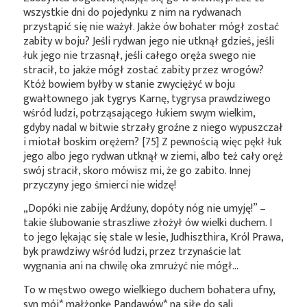
wszystkie dni do pojedynku z nim na rydwanach
przystąpić się nie ważył. Jakże ów bohater mógł zostać
zabity w boju? Jeśli rydwan jego nie utknął gdzieś, jeśli
łuk jego nie trzasnął, jeśli całego oręża swego nie
stracił, to jakże mógł zostać zabity przez wrogów?
Któż bowiem byłby w stanie zwyciężyć w boju
gwałtownego jak tygrys Karnę, tygrysa prawdziwego
wśród ludzi, potrząsającego łukiem swym wielkim,
gdyby nadal w bitwie strzały groźne z niego wypuszczał
i miotał boskim orężem? [75] Z pewnością więc pękł łuk
jego albo jego rydwan utknął w ziemi, albo też cały oręż
swój stracił, skoro mówisz mi, że go zabito. Innej
przyczyny jego śmierci nie widzę!
„Dopóki nie zabiję Ardźuny, dopóty nóg nie umyję!” –
takie ślubowanie straszliwe złożył ów wielki duchem. I
to jego lękając się stale w lesie, Judhiszthira, Król Prawa,
byk prawdziwy wśród ludzi, przez trzynaście lat
wygnania ani na chwilę oka zmrużyć nie mógł…
To w męstwo owego wielkiego duchem bohatera ufny,
syn
mój*
małżonkę
Pandawów*
na siłę do sali