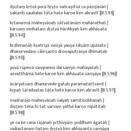
dyūtaṃ kṛtvā purā hṛṣṭo vañcayitvā ca pāṇḍavān |
śakuniḥ saubalas tāta hate karṇe kim abravīt ||8.5.93||
kṛtavarmā maheṣvāsaḥ sātvatānāṃ mahārathaḥ |
karṇaṃ vinihataṃ dṛṣṭvā hārdikyaḥ kim abhāṣata
||8.5.94||
brāhmaṇāḥ kṣatriyā vaiśyā yasya śikṣām upāsate |
dhanurvedaṃ cikīrṣanto droṇaputrasya dhīmataḥ
||8.5.95||
yuvā rūpeṇa saṃpanno darśanīyo mahāyaśāḥ |
aśvatthāmā hate karṇe kim abhāṣata saṃjaya ||8.5.96||
ācāryatvaṃ dhanurvede gataḥ paramatattvavit |
kṛpaḥ śāradvatas tāta hate karṇe kim abravīt ||8.5.97||
madrarājo maheṣvāsaḥ śalyaḥ samitiśobhanaḥ |
diṣṭaṃ tena hi tat sarvaṃ yathā karṇo nipātitaḥ
||8.5.98||
ye ca ke cana rājānaḥ pṛthivyāṃ yoddhum āgatāḥ |
vaikartanaṃ hataṃ dṛṣṭvā kim abhāṣanta saṃjaya