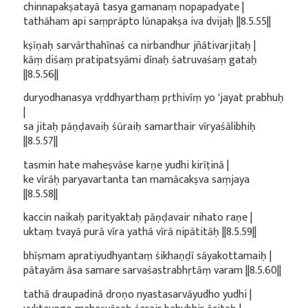
chinnapakṣatayā tasya gamanaṃ nopapadyate |
tathāham api saṃprāpto lūnapakṣa iva dvijaḥ ||8.5.55||
kṣīṇaḥ sarvārthahīnaś ca nirbandhur jñātivarjitaḥ |
kāṃ diśaṃ pratipatsyāmi dīnaḥ śatruvaśaṃ gataḥ
||8.5.56||
duryodhanasya vṛddhyarthaṃ pṛthivīṃ yo 'jayat prabhuḥ
|
sa jitaḥ pāṇḍavaiḥ śūraiḥ samarthair vīryaśālibhiḥ
||8.5.57||
tasmin hate maheṣvāse karṇe yudhi kirīṭinā |
ke vīrāḥ paryavartanta tan mamācakṣva saṃjaya
||8.5.58||
kaccin naikaḥ parityaktaḥ pāṇḍavair nihato raṇe |
uktaṃ tvayā purā vīra yathā vīrā nipātitāḥ ||8.5.59||
bhīṣmam apratiyudhyantaṃ śikhaṇḍī sāyakottamaiḥ |
pātayām āsa samare sarvaśastrabhṛtāṃ varam ||8.5.60||
tathā draupadinā droṇo nyastasarvāyudho yudhi |