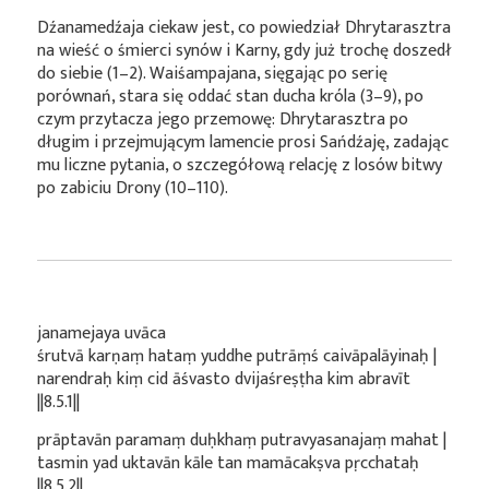
Dźanamedźaja ciekaw jest, co powiedział Dhrytarasztra
na wieść o śmierci synów i Karny, gdy już trochę doszedł
do siebie (1–2). Waiśampajana, sięgając po serię
porównań, stara się oddać stan ducha króla (3–9), po
czym przytacza jego przemowę: Dhrytarasztra po
długim i przejmującym lamencie prosi Sańdźaję, zadając
mu liczne pytania, o szczegółową relację z losów bitwy
po zabiciu Drony (10–110).
janamejaya uvāca
śrutvā karṇaṃ hataṃ yuddhe putrāṃś caivāpalāyinaḥ |
narendraḥ kiṃ cid āśvasto dvijaśreṣṭha kim abravīt
||8.5.1||
prāptavān paramaṃ duḥkhaṃ putravyasanajaṃ mahat |
tasmin yad uktavān kāle tan mamācakṣva pṛcchataḥ
||8.5.2||