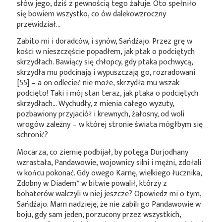
słów jego, dziś z pewnością tego żałuje. Oto spełniło
się bowiem wszystko, co ów dalekowzroczny
przewidział…
Zabito mi i doradców, i synów, Sańdźajo. Przez grę w
kości w nieszczęście popadłem, jak ptak o podciętych
skrzydłach. Bawiący się chłopcy, gdy ptaka pochwycą,
skrzydła mu podcinają i wypuszczają go, rozradowani
[55] – a on odlecieć nie może, skrzydła mu wszak
podcięto! Taki i mój stan teraz, jak ptaka o podciętych
skrzydłach… Wychudły, z mienia całego wyzuty,
pozbawiony przyjaciół i krewnych, żałosny, od woli
wrogów zależny – w której stronie świata mógłbym się
schronić?
Mocarza, co ziemię podbijał, by potęga Durjodhany
wzrastała, Pandawowie, wojownicy silni i mężni, zdołali
w końcu pokonać. Gdy owego Karnę, wielkiego łucznika,
Zdobny w
Diadem*
w bitwie powalił, którzy z
bohaterów walczyli w niej jeszcze? Opowiedz mi o tym,
Sańdźajo. Mam nadzieję, że nie zabili go Pandawowie w
boju, gdy sam jeden, porzucony przez wszystkich,