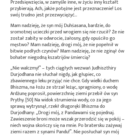
Przedsięwzięcia, w zamyśle inne, w życiu inny kształt
przybierają. Ach, jakże potężne jest przeznaczenie! Los
swój trudno jest przezwyciężyć…
Mam nadzieję, że syn mój Duhśasana, bardzie, do
sromotnej ucieczki przed wrogiem się nie rzucił? Że nie
został zabity w odwrocie, żałosny, gdy opuściło go
męstwo? Mam nadzieję, drogi mój, że nie popełnił w
bitwie podłych czynów? Mam nadzieję, że nie zginął ów
bohater niegodną kszatrijów śmiercią?
„Nie walczmy!” – tych ciągłych wezwań Judhiszthiry
Durjodhana nie słuchał nigdy, jak głupiec, co
zbawiennego leku przyjąć nie chce. Gdy wielki duchem
Bhiszma, na łożu ze strzał leżąc, spragniony, o wodę
Ardźunę poprosił, powierzchnię ziemi przebił ów syn
Prythy. [50] Na widok strumienia wody, co za jego
sprawą wytrysnął, rzekł długoręki Bhiszma do
Durjodhany: „Drogi mój, z Pandawami się pojednaj.
Zawieszenie broni może wszak przerodzić się w pokój –
niech wojna skończy się na mnie. Po bratersku zażywaj
ziemi razem z synami Pandu!”. Nie posłuchał syn mój