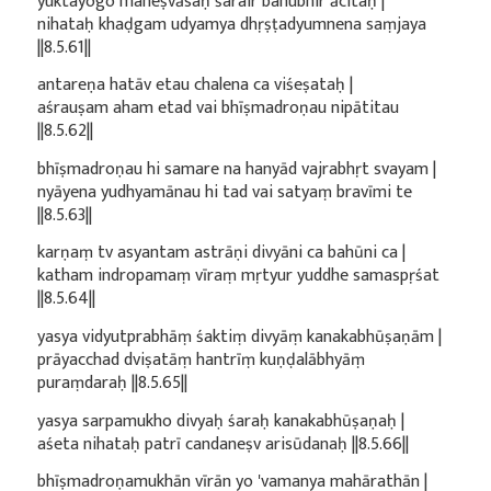
yuktayogo maheṣvāsaḥ śarair bahubhir ācitaḥ |
nihataḥ khaḍgam udyamya dhṛṣṭadyumnena saṃjaya
||8.5.61||
antareṇa hatāv etau chalena ca viśeṣataḥ |
aśrauṣam aham etad vai bhīṣmadroṇau nipātitau
||8.5.62||
bhīṣmadroṇau hi samare na hanyād vajrabhṛt svayam |
nyāyena yudhyamānau hi tad vai satyaṃ bravīmi te
||8.5.63||
karṇaṃ tv asyantam astrāṇi divyāni ca bahūni ca |
katham indropamaṃ vīraṃ mṛtyur yuddhe samaspṛśat
||8.5.64||
yasya vidyutprabhāṃ śaktiṃ divyāṃ kanakabhūṣaṇām |
prāyacchad dviṣatāṃ hantrīṃ kuṇḍalābhyāṃ
puraṃdaraḥ ||8.5.65||
yasya sarpamukho divyaḥ śaraḥ kanakabhūṣaṇaḥ |
aśeta nihataḥ patrī candaneṣv arisūdanaḥ ||8.5.66||
bhīṣmadroṇamukhān vīrān yo 'vamanya mahārathān |