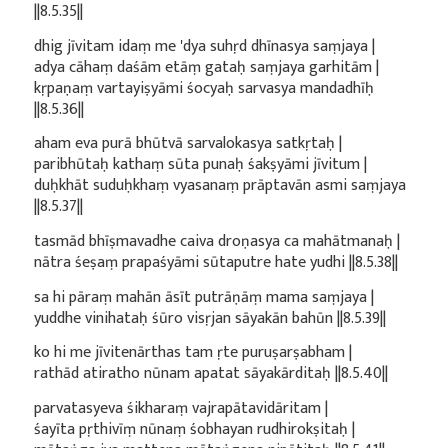
||8.5.35||
dhig jīvitam idaṃ me 'dya suhṛd dhīnasya saṃjaya |
adya cāhaṃ daśām etāṃ gataḥ saṃjaya garhitām |
kṛpaṇaṃ vartayiṣyāmi śocyaḥ sarvasya mandadhīḥ
||8.5.36||
aham eva purā bhūtvā sarvalokasya satkṛtaḥ |
paribhūtaḥ kathaṃ sūta punaḥ śakṣyāmi jīvitum |
duḥkhāt suduḥkhaṃ vyasanaṃ prāptavān asmi saṃjaya
||8.5.37||
tasmād bhīṣmavadhe caiva droṇasya ca mahātmanaḥ |
nātra śeṣaṃ prapaśyāmi sūtaputre hate yudhi ||8.5.38||
sa hi pāraṃ mahān āsīt putrāṇāṃ mama saṃjaya |
yuddhe vinihataḥ śūro visṛjan sāyakān bahūn ||8.5.39||
ko hi me jīvitenārthas tam ṛte puruṣarṣabham |
rathād atiratho nūnam apatat sāyakārditaḥ ||8.5.40||
parvatasyeva śikharaṃ vajrapātavidāritam |
śayīta pṛthivīṃ nūnaṃ śobhayan rudhirokṣitaḥ |