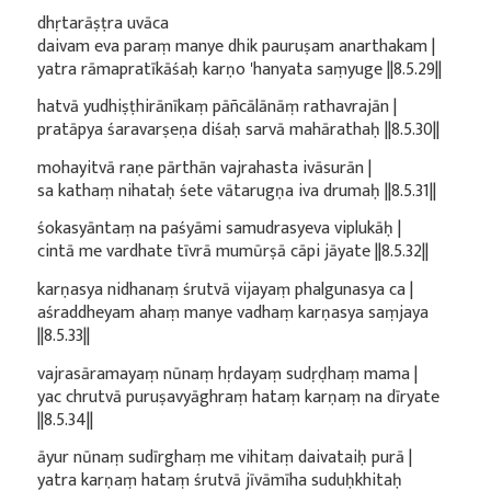
dhṛtarāṣṭra uvāca
daivam eva paraṃ manye dhik pauruṣam anarthakam |
yatra rāmapratīkāśaḥ karṇo 'hanyata saṃyuge ||8.5.29||
hatvā yudhiṣṭhirānīkaṃ pāñcālānāṃ rathavrajān |
pratāpya śaravarṣeṇa diśaḥ sarvā mahārathaḥ ||8.5.30||
mohayitvā raṇe pārthān vajrahasta ivāsurān |
sa kathaṃ nihataḥ śete vātarugṇa iva drumaḥ ||8.5.31||
śokasyāntaṃ na paśyāmi samudrasyeva viplukāḥ |
cintā me vardhate tīvrā mumūrṣā cāpi jāyate ||8.5.32||
karṇasya nidhanaṃ śrutvā vijayaṃ phalgunasya ca |
aśraddheyam ahaṃ manye vadhaṃ karṇasya saṃjaya
||8.5.33||
vajrasāramayaṃ nūnaṃ hṛdayaṃ sudṛḍhaṃ mama |
yac chrutvā puruṣavyāghraṃ hataṃ karṇaṃ na dīryate
||8.5.34||
āyur nūnaṃ sudīrghaṃ me vihitaṃ daivataiḥ purā |
yatra karṇaṃ hataṃ śrutvā jīvāmīha suduḥkhitaḥ