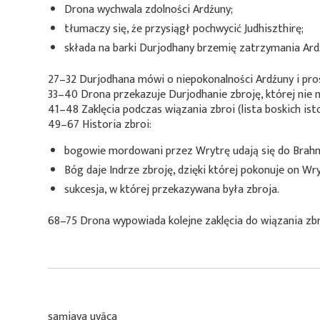
Drona wychwala zdolności Ardźuny;
tłumaczy się, że przysiągł pochwycić Judhiszthirę;
składa na barki Durjodhany brzemię zatrzymania Ard
27–32 Durjodhana mówi o niepokonalności Ardźuny i pros
33–40 Drona przekazuje Durjodhanie zbroję, której nie
41–48 Zaklęcia podczas wiązania zbroi (lista boskich isto
49–67 Historia zbroi:
bogowie mordowani przez Wrytrę udają się do Brahmy
Bóg daje Indrze zbroję, dzięki której pokonuje on Wry
sukcesja, w której przekazywana była zbroja.
68–75 Drona wypowiada kolejne zaklęcia do wiązania zb
saṃjaya uvāca