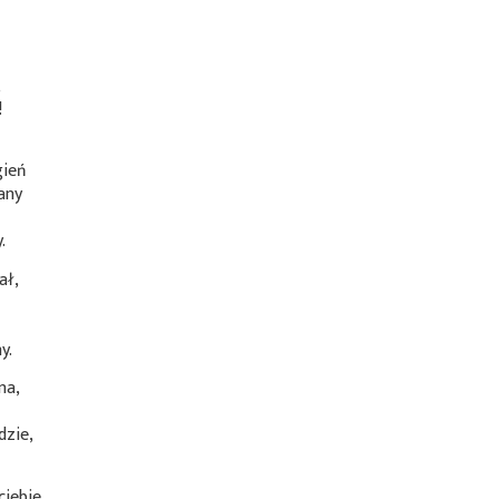
,
!
gień
any
.
ał,
y.
na,
dzie,
iebie,