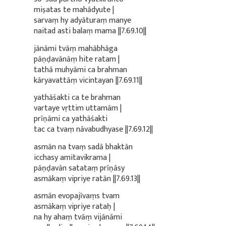
miṣatas te mahādyute |
sarvaṃ hy adyāturaṃ manye
naitad asti balaṃ mama ||7.69.10||
jānāmi tvāṃ mahābhāga
pāṇḍavānāṃ hite ratam |
tathā muhyāmi ca brahman
kāryavattāṃ vicintayan ||7.69.11||
yathāśakti ca te brahman
vartaye vṛttim uttamām |
prīṇāmi ca yathāśakti
tac ca tvaṃ nāvabudhyase ||7.69.12||
asmān na tvaṃ sadā bhaktān
icchasy amitavikrama |
pāṇḍavān satataṃ prīṇāsy
asmākaṃ vipriye ratān ||7.69.13||
asmān evopajīvaṃs tvam
asmākaṃ vipriye rataḥ |
na hy ahaṃ tvāṃ vijānāmi