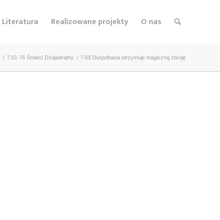
Literatura
Realizowane projekty
O nas
/
7.61-76 Śmierć Dźajadrathy
/
7.69 Durjodhana otrzymuje magiczną zbroję