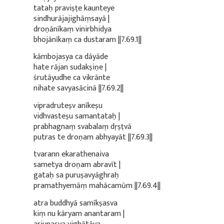
tataḥ praviṣṭe kaunteye
sindhurājajighāṃsayā |
droṇānīkaṃ vinirbhidya
bhojānīkaṃ ca dustaram ||7.69.1||
kāmbojasya ca dāyāde
hate rājan sudakṣiṇe |
śrutāyudhe ca vikrānte
nihate savyasācinā ||7.69.2||
vipradruteṣv anīkeṣu
vidhvasteṣu samantataḥ |
prabhagnaṃ svabalaṃ dṛṣṭvā
putras te droṇam abhyayāt ||7.69.3||
tvarann ekarathenaiva
sametya droṇam abravīt |
gataḥ sa puruṣavyāghraḥ
pramathyemāṃ mahācamūm ||7.69.4||
atra buddhyā samīkṣasva
kiṃ nu kāryam anantaram |