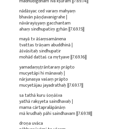
madhudigdham iva kṣuram ||7.69.14||
nādāsyac ced varaṃ mahyaṃ
bhavān pāṇḍavanigrahe |
nāvārayiṣyaṃ gacchantam
ahaṃ sindhupatiṃ gṛhān ||7.69.15||
mayā tv āśaṃsamānena
tvattas trāṇam abuddhinā |
āśvāsitaḥ sindhupatir
mohād dattaś ca mṛtyave ||7.69.16||
yamadaṃṣṭrāntaraṃ prāpto
mucyetāpi hi mānavaḥ |
nārjunasya vaśaṃ prāpto
mucyetājau jayadrathaḥ ||7.69.17||
sa tathā kuru śoṇāśva
yathā rakṣyeta saindhavaḥ |
mama cārtapralāpānāṃ
mā krudhaḥ pāhi saindhavam ||7.69.18||
droṇa uvāca