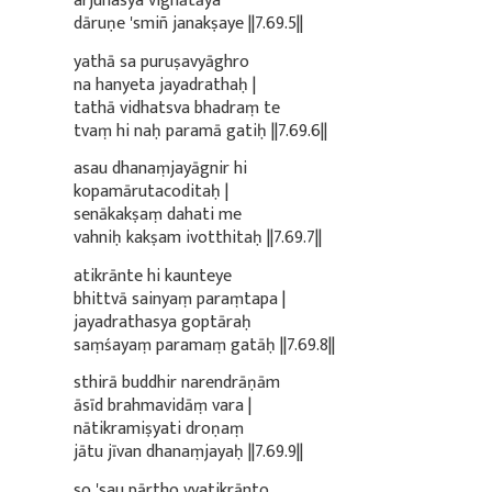
arjunasya vighātāya
dāruṇe 'smiñ janakṣaye ||7.69.5||
yathā sa puruṣavyāghro
na hanyeta jayadrathaḥ |
tathā vidhatsva bhadraṃ te
tvaṃ hi naḥ paramā gatiḥ ||7.69.6||
asau dhanaṃjayāgnir hi
kopamārutacoditaḥ |
senākakṣaṃ dahati me
vahniḥ kakṣam ivotthitaḥ ||7.69.7||
atikrānte hi kaunteye
bhittvā sainyaṃ paraṃtapa |
jayadrathasya goptāraḥ
saṃśayaṃ paramaṃ gatāḥ ||7.69.8||
sthirā buddhir narendrāṇām
āsīd brahmavidāṃ vara |
nātikramiṣyati droṇaṃ
jātu jīvan dhanaṃjayaḥ ||7.69.9||
so 'sau pārtho vyatikrānto