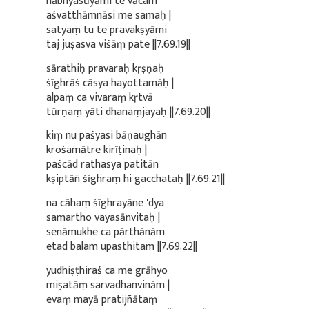
nābhyasūyāmi te vācam
aśvatthāmnāsi me samaḥ |
satyaṃ tu te pravakṣyāmi
taj juṣasva viśāṃ pate ||7.69.19||
sārathiḥ pravaraḥ kṛṣṇaḥ
śīghrāś cāsya hayottamāḥ |
alpaṃ ca vivaraṃ kṛtvā
tūrṇaṃ yāti dhanaṃjayaḥ ||7.69.20||
kiṃ nu paśyasi bāṇaughān
krośamātre kirīṭinaḥ |
paścād rathasya patitān
kṣiptāñ śīghraṃ hi gacchataḥ ||7.69.21||
na cāhaṃ śīghrayāne 'dya
samartho vayasānvitaḥ |
senāmukhe ca pārthānām
etad balam upasthitam ||7.69.22||
yudhiṣṭhiraś ca me grāhyo
miṣatāṃ sarvadhanvinām |
evaṃ mayā pratijñātaṃ