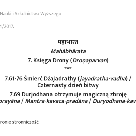
Nauki i Szkolnictwa Wyższego
4/2017.
महाभारत
Mahābhārata
7. Księga Drony (
Droṇaparvan
)
***
7.61-76 Śmierć Dźajadrathy (
jayadratha-vadha
) /
Czternasty dzień bitwy
7.69 Durjodhana otrzymuje magiczną zbroję
prayāna
/
Mantra-kavaca-pradāna
/
Duryodhana-kav
ronie stronniczość.