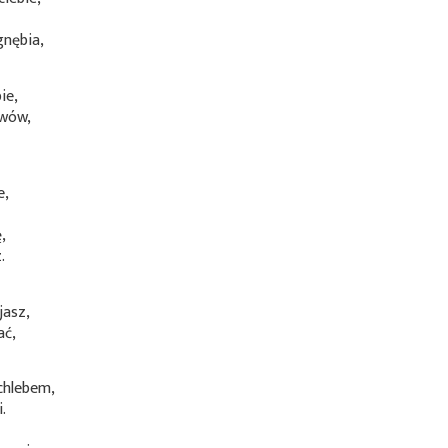
gnębia,
ie,
awów,
,
e,
,
.
jasz,
ać,
chlebem,
.