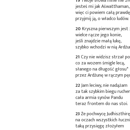
19
Twoje słowa mnie nie zł
jesteś mi jak Aśwatthaman,
więc ci powiem całą prawdę
przyjmij ją, o władco ludów.
20
Kryszna pierwszym jest 
wielce rącze jego konie,
jeśli znajdzie małą lukę,
szybko wchodzi w nią Ardźu
21
Czy nie widzisz strzał p
co za wozem śmigle lecą,
słanego na długość
głosu*
przez Ardźunę w rączym pę
22
Jam leciwy, nie nadążam
za tak szybkim biegu ruch
cała armia synów Pandu
teraz frontem do nas stoi.
23
Że pochwycę Judhiszthir
na oczach wszystkich łuczn
taką przysięgę złożyłem