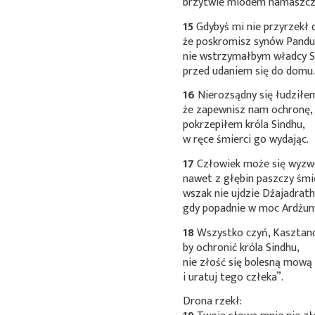
brzytwie miodem namaszcz
15
Gdybyś mi nie przyrzekł 
że poskromisz synów Pandu
nie wstrzymałbym władcy S
przed udaniem się do domu
16
Nierozsądny się łudziłe
że zapewnisz nam ochronę,
pokrzepiłem króla Sindhu,
w ręce śmierci go wydając.
17
Człowiek może się wyzwo
nawet z głębin paszczy śmie
wszak nie ujdzie Dźajadrath
gdy popadnie w moc Ardźun
18
Wszystko czyń, Kasztan
by ochronić króla Sindhu,
nie złość się bolesną mową
i uratuj tego człeka”.
Drona rzekł: