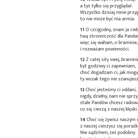
a tyś tylko się przyglądał.
Wszystko dzisiaj mnie przy
to nie może być ma armia.
11
O czcigodny, znam ja cieb
twą stronniczość dla Pand
więc się waham, o braminie
i rozważam powinności.
12
Z całej siły swej, bramini
byt godziwy ci zapewniam,
choć dogadzam ci, jak mogę
ty wszak tego nie szanujesz
13
Choć jesteśmy ci oddani,
nigdy, dzielny, nam nie sprzy
stale Pandów chcesz radow
co się cieszą z naszej klęski.
14
Choć się żywisz naszym 
z naszej cieszysz się porażki
Nie sądziłem, żeś podobny