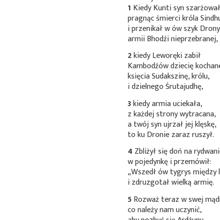
1
Kiedy Kunti syn szarżował
pragnąc śmierci króla Sindh
i przenikał w ów szyk Drony
armii Bhodźi nieprzebranej,
2
kiedy Leworęki zabił
Kambodźów dziecię kochan
księcia Sudakszinę, królu,
i dzielnego Śrutajudhę,
3
kiedy armia uciekała,
z każdej strony wytracana,
a twój syn ujrzał jej klęskę,
to ku Dronie zaraz ruszył.
4
Zbliżył się doń na rydwan
w pojedynkę i przemówił:
„Wszedł ów tygrys między 
i zdruzgotał wielką armię.
5
Rozważ teraz w swej mądr
co należy nam uczynić,