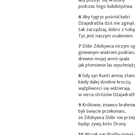
aby pozbyć się Ardźuny
podczas tego ludobójstwa.
6
Aby tygrys pośród ludzi
Dźajadratha dziś nie zginął
tak zarządzaj, dobro z tobą
Tyś jest naszym ocaleniem.
7
Dóbr Zdobywca niczym o
gniewnym wiatrem podniec
drewno mojej armii spala
jak płomienie las wyschnięty
8
Gdy syn Kunti armię złam
kiedy dalej dzielnie kroczy,
wątpliwości się wdzierają
w serca stróżów Dźajadrath
9
Królowie, znawco brahma
byli święcie przekonani,
że Zdobywca Dóbr nie przej
będąc żywy, koło Drony.
10
Wszak syn Prythy minął c