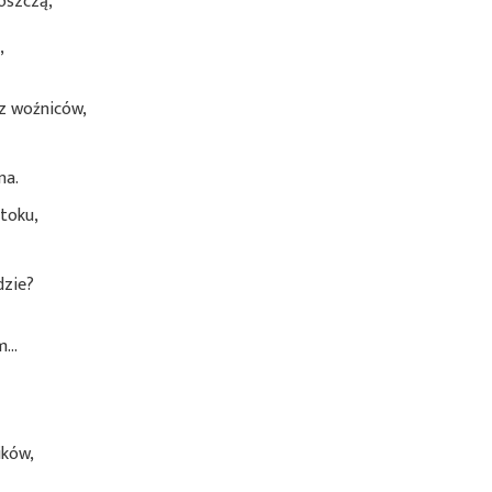
oszczą,
,
z woźniców,
na.
otoku,
dzie?
em…
ę
ików,