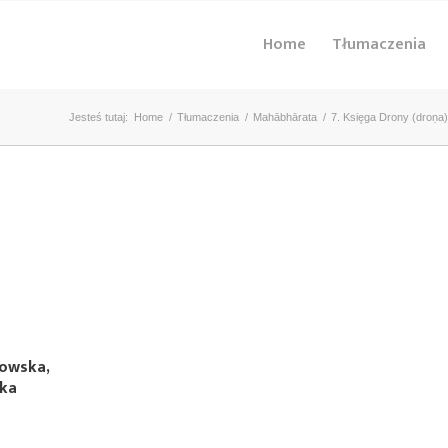
Home
Tłumaczenia
Jesteś tutaj:
Home
/
Tłumaczenia
/
Mahābhārata
/
7. Księga Drony (droṇa)
kowska,
ska