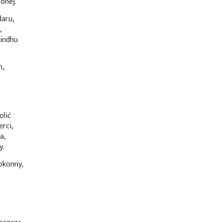
onej.
daru,
,
indhu
.
m,
lić
rci,
a,
y.
okonny,