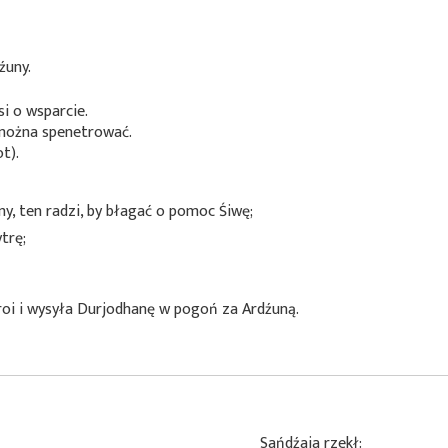
źuny.
i o wsparcie.
 można spenetrować.
t).
, ten radzi, by błagać o pomoc Śiwę;
trę;
roi i wysyła Durjodhanę w pogoń za Ardźuną.
Sańdźaja rzekł: