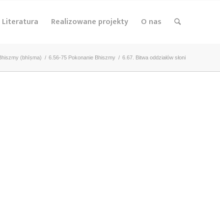
Literatura
Realizowane projekty
O nas
 Bhiszmy (bhīṣma)
/
6.56-75 Pokonanie Bhiszmy
/
6.67. Bitwa oddziałów słoni