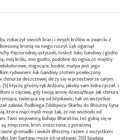
u zobaczył swoich braci i innych królów w zwarciu z
niesioną bronią na niego ruszył. Lęk ogarnął
nchy Pięciorodnej usłyszeli, łoskot łuku Gandiwy i godło
zę, mój królu, ono godło, podobne do ognia,co między
ielokolorowe, migocące, boskie, małpa jest jego
ielkim rydwanem łuk Gandiwy złotem powleczony
w chmurze deszczowej skrzy się w przestworze całym.
[5] Słyszę głośny ryk Ardźuny, jakoby sam Indra ryczał, i
dłoni o cięciwę, gdy twoją armię dziesiątkuje. Jak chmura
zmiąca, świecąca się od błyskawic, tak on wszystkie
rzał zalewa. Podbiega Zdobywca-Skarbu do Bhiszmy Syna
ią, która mąci myśli moje tak, że nie wschodu od
am. Twoi wojownicy, buhaju Bharatów, też gubią się w
e są zmęczone, broń zniszczona, z porażoną
 ciasne gromadki i wokół Bhiszmy, razem z wszystkimi
Tylko Syn Śantanu może ich uratować. [10] Spadają