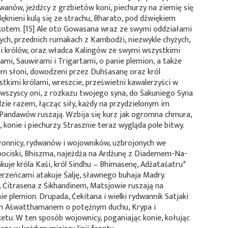
wanów, jeźdźcy z grzbietów koni, piechurzy na ziemię się
ęknieni kulą się ze strachu, Bharato, pod dźwiękiem
kotem. [15] Ale oto Gowasana wraz ze swymi oddziałami
ych, przednich rumakach z Kambodźi, niezwykle chyżych,
i królów, oraz władca Kalingów ze swymi wszystkimi
mi, Sauwirami i Trigartami, o panie plemion, a także
m słoni, dowodzeni przez Duhśasanę oraz król
tkimi królami, wreszcie, prześwietni kawalerzyści w
– wszyscy oni, z rozkazu twojego syna, do Śakuniego Syna
udzie razem, łącząc siły, każdy na przydzielonym im
 Pandawów ruszają. Wzbija się kurz jak ogromna chmura,
 konie i piechurzy. Strasznie teraz wygląda pole bitwy.
słonnicy, rydwanów i wojowników, uzbrojonych we
 pociski, Bhiszma, najeżdża na Ardźunę z Diademem-Na-
akuje króla Kaśi, król Sindhu – Bhimasenę,
Adźataśatru*
erzeńcami atakuje Śalję, sławnego buhaja Madry.
 Ćitrasena z Śikhandinem, Matsjowie ruszają na
ie plemion. Drupada, Ćekitana i wielki rydwannik Satjaki
nem Aśwatthamanem o potężnym duchu, Krypa i
tu. W ten sposób wojownicy, poganiając konie, kołując