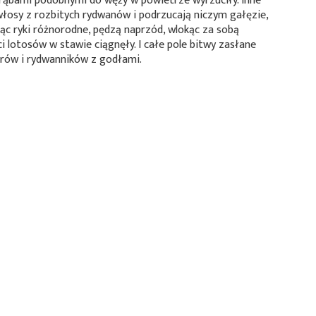
rąbami podobnymi do węży w powietrze wyrzuciły. Inne
łosy z rozbitych rydwanów i podrzucają niczym gałęzie,
ąc ryki różnorodne, pędzą naprzód, wlokąc za sobą
ci lotosów w stawie ciągnęły. I całe pole bitwy zasłane
urów i rydwanników z godłami.