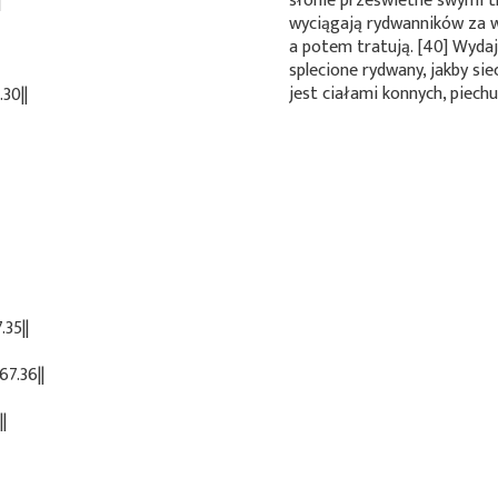
słonie prześwietne swymi t
|
wyciągają rydwanników za w
a potem tratują. [40] Wydaj
splecione rydwany, jakby sie
jest ciałami konnych, piech
30||
35||
7.36||
|