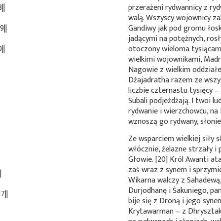
||
przerażeni rydwannicy z ryd
walą. Wszyscy wojownicy zal
||
Gandiwy jak pod gromu łos
jadącymi na potężnych, rosł
||
otoczony wieloma tysiącam
wielkimi wojownikami, Madra
Nagowie z wielkim oddziałe
Dźajadratha razem ze wszys
liczbie czternastu tysięcy 
Subali podjeżdżają. I twoi l
rydwanie i wierzchowcu, na
wznoszą go rydwany, słonie,
Ze wsparciem wielkiej siły 
włócznie, żelazne strzały i
Głowie. [20] Król Awanti at
zaś wraz z synem i sprzymi
|
Wikarna walczy z Sahadewą,
Durjodhanę i Śakuniego, pan
7||
bije się z Droną i jego sy
Krytawarman – z Dhrysztake