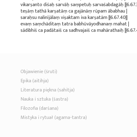
vikarṣanto diśaḥ sarvāḥ saṃpetuḥ sarvaśabdagāḥ ||6.67.3
teṣāṃ tathā karṣatāṃ ca gajānāṃ rūpam ābabhau |
saraḥsu nalinījālaṃ viṣaktam iva karṣatām ||6.67.40||
evaṃ saṃchāditaṃ tatra babhūvāyodhanaṃ mahat |
sādibhiś ca padātaiś ca sadhvajaiś ca mahārathaiḥ ||6.67.4
Objawienie (śruti)
Epika (aitihja)
Literatura piękna (sahitja)
Nauka i sztuka (śastra)
Filozofia (darśana)
Mistyka i rytuał (agama-tantra)