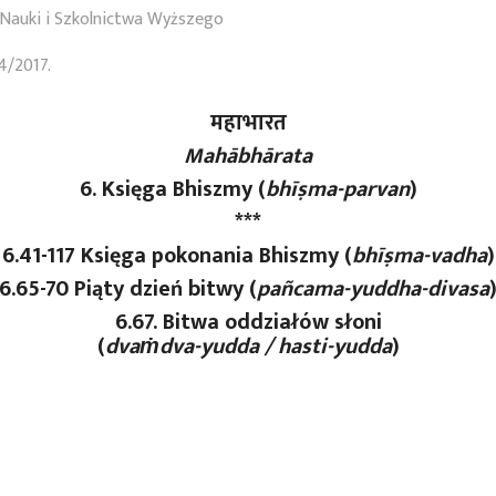
Nauki i Szkolnictwa Wyższego
4/2017.
महाभारत
Mahābhārata
6. Księga Bhiszmy (
bhīṣma-parvan
)
***
6.41-117 Księga pokonania Bhiszmy (
bhīṣma-vadha
)
6.65-70 Piąty dzień bitwy (
pañcama
-yuddha
-divasa
6.67. Bitwa oddziałów słoni
(
dvaṁdva-yudda / hasti-yudda
)