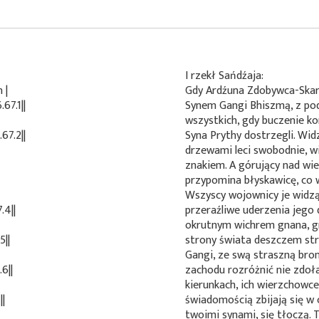
I rzekł Sańdźaja:
 |
Gdy Ardźuna Zdobywca-Skarb
67.1||
Synem Gangi Bhiszmą, z pod
wszystkich, gdy buczenie ko
67.2||
Syna Prythy dostrzegli. Wid
drzewami leci swobodnie, w
znakiem. A górujący nad w
przypomina błyskawicę, co 
Wszyscy wojownicy je widzą. 
.4||
przeraźliwe uderzenia jego 
okrutnym wichrem gnana, gr
5||
strony świata deszczem st
Gangi, ze swą straszną bron
6||
zachodu rozróżnić nie zdoł
kierunkach, ich wierzchowc
||
świadomością zbijają się w
twoimi synami, się tłoczą. 