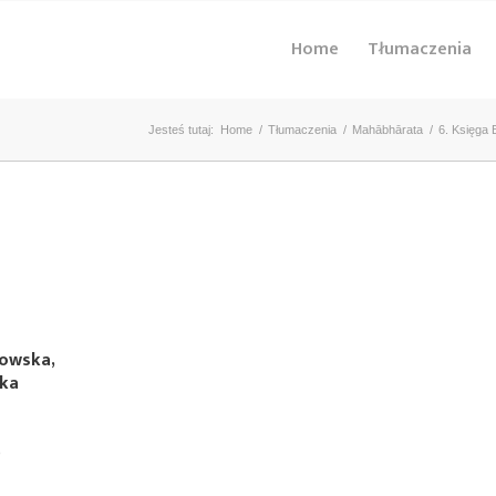
Home
Tłumaczenia
Jesteś tutaj:
Home
/
Tłumaczenia
/
Mahābhārata
/
6. Księga
kowska,
ska
)