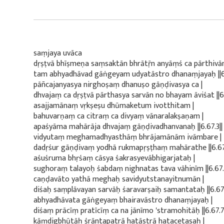
saṃjaya uvāca
dṛṣṭvā bhīṣmeṇa saṃsaktān bhrātṝn anyāṃś ca pārthivān
tam abhyadhāvad gāṅgeyam udyatāstro dhanaṃjayaḥ ||6.
pāñcajanyasya nirghoṣaṃ dhanuṣo gāṇḍivasya ca |
dhvajaṃ ca dṛṣṭvā pārthasya sarvān no bhayam āviśat ||6.
asajjamānaṃ vṛkṣeṣu dhūmaketum ivotthitam |
bahuvarṇaṃ ca citraṃ ca divyaṃ vānaralakṣaṇam |
apaśyāma mahārāja dhvajaṃ gāṇḍivadhanvanaḥ ||6.67.3||
vidyutaṃ meghamadhyasthāṃ bhrājamānām ivāmbare |
dadṛśur gāṇḍivaṃ yodhā rukmapṛṣṭhaṃ mahārathe ||6.67
aśuśruma bhṛśaṃ cāsya śakrasyevābhigarjataḥ |
sughoraṃ talayoḥ śabdaṃ nighnatas tava vāhinīm ||6.67.
caṇḍavāto yathā meghaḥ savidyutstanayitnumān |
diśaḥ saṃplāvayan sarvāḥ śaravarṣaiḥ samantataḥ ||6.67.
abhyadhāvata gāṅgeyaṃ bhairavāstro dhanaṃjayaḥ |
diśaṃ prācīṃ pratīcīṃ ca na jānīmo 'stramohitāḥ ||6.67.7
kāṃdigbhūtāḥ śrāntapatrā hatāstrā hatacetasaḥ |