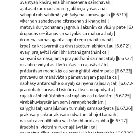
āvantyaḥ kāśirājena bhīmasenena saindhavaḥ |
ajātaśatrur madrāṇām ṛṣabheṇa yaśasvinā |
sahaputraḥ sahāmātyaḥ śalyena samasajjata ||6.67.19||
vikarṇaḥ sahadevena citrasenaḥ śikhaṇḍinā |
matsyā duryodhanaṃ jagmuḥ śakuniṃ ca viśāṃ pate ||6.6
drupadaś cekitānaś ca sātyakiś ca mahārathaḥ |
droṇena samasajjanta saputreṇa mahātmanā |
kṛpaś ca kṛtavarmā ca dhṛṣṭaketum abhidrutau ||6.67.21||
evaṃ prajavitāśvāni bhrāntanāgarathāni ca |
sainyāni samasajjanta prayuddhāni samantataḥ ||6.67.22|
nirabhre vidyutas tīvrā diśaś ca rajasāvṛtāḥ |
prādurāsan maholkāś ca sanirghātā viśāṃ pate ||6.67.23||
pravavau ca mahāvātaḥ pāṃsuvarṣaṃ papāta ca |
nabhasy antardadhe sūryaḥ sainyena rajasāvṛtaḥ ||6.67.24
pramohaḥ sarvasattvānām atīva samapadyata |
rajasā cābhibhūtānām astrajālaiś ca tudyatām ||6.67.25||
vīrabāhuvisṛṣṭānāṃ sarvāvaraṇabhedinām |
saṃghātaḥ śarajālānāṃ tumulaḥ samapadyata ||6.67.26||
prakāśaṃ cakrur ākāśam udyatāni bhujottamaiḥ |
nakṣatravimalābhāni śastrāṇi bharatarṣabha ||6.67.27||
ārṣabhāṇi vicitrāṇi rukmajālāvṛtāni ca |