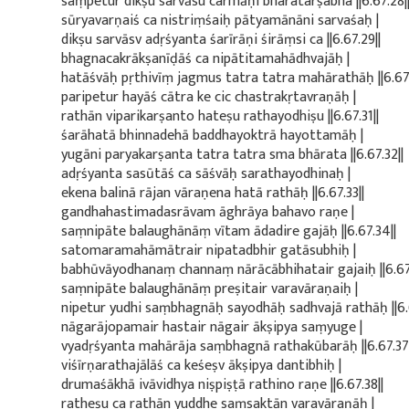
saṃpetur dikṣu sarvāsu carmāṇi bharatarṣabha ||6.67.28|
sūryavarṇaiś ca nistriṃśaiḥ pātyamānāni sarvaśaḥ |
dikṣu sarvāsv adṛśyanta śarīrāṇi śirāṃsi ca ||6.67.29||
bhagnacakrākṣanīḍāś ca nipātitamahādhvajāḥ |
hatāśvāḥ pṛthivīṃ jagmus tatra tatra mahārathāḥ ||6.67.
paripetur hayāś cātra ke cic chastrakṛtavraṇāḥ |
rathān viparikarṣanto hateṣu rathayodhiṣu ||6.67.31||
śarāhatā bhinnadehā baddhayoktrā hayottamāḥ |
yugāni paryakarṣanta tatra tatra sma bhārata ||6.67.32||
adṛśyanta sasūtāś ca sāśvāḥ sarathayodhinaḥ |
ekena balinā rājan vāraṇena hatā rathāḥ ||6.67.33||
gandhahastimadasrāvam āghrāya bahavo raṇe |
saṃnipāte balaughānāṃ vītam ādadire gajāḥ ||6.67.34||
satomaramahāmātrair nipatadbhir gatāsubhiḥ |
babhūvāyodhanaṃ channaṃ nārācābhihatair gajaiḥ ||6.67.
saṃnipāte balaughānāṃ preṣitair varavāraṇaiḥ |
nipetur yudhi saṃbhagnāḥ sayodhāḥ sadhvajā rathāḥ ||6.6
nāgarājopamair hastair nāgair ākṣipya saṃyuge |
vyadṛśyanta mahārāja saṃbhagnā rathakūbarāḥ ||6.67.37|
viśīrṇarathajālāś ca keśeṣv ākṣipya dantibhiḥ |
drumaśākhā ivāvidhya niṣpiṣṭā rathino raṇe ||6.67.38||
ratheṣu ca rathān yuddhe saṃsaktān varavāraṇāḥ |