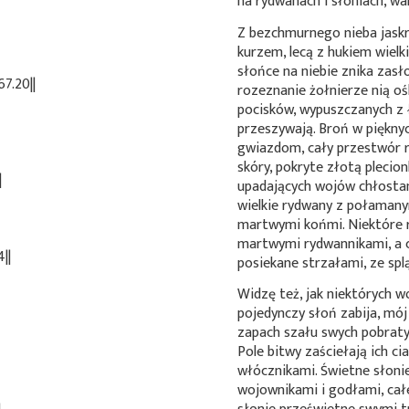
na rydwanach i słoniach, wal
Z bezchmurnego nieba jaskr
kurzem, lecą z hukiem wielk
słońce na niebie znika zasł
7.20||
rozeznanie żołnierze nią oś
pocisków, wypuszczanych z
przeszywają. Broń w piękny
gwiazdom, cały przestwór ro
skóry, pokryte złotą plecio
|
upadających wojów chłostan
wielkie rydwany z połamany
martwymi końmi. Niektóre r
martwymi rydwannikami, a ch
||
posiekane strzałami, ze spl
Widzę też, jak niektórych 
pojedynczy słoń zabija, mój
zapach szału swych pobratym
Pole bitwy zaściełają ich ci
włócznikami. Świetne słonie
wojownikami i godłami, całe