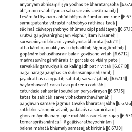
anyonyam abhisaṃśliṣya yodhās te bharatarṣabha ||6.67.8
bhīṣmam evābhilīyanta saha sarvais tavātmajaiḥ |
teṣām ārtāyanam abhūd bhīṣmaḥ śaṃtanavo raṇe ||6.67.9
samutpatanta vitrastā rathebhyo rathinas tadā |
sādinaś cāśvapṛṣṭhebhyo bhūmau cāpi padātayaḥ ||6.67.10
śrutvā gāṇḍīvanirghoṣaṃ visphūrjitam ivāśaneḥ |
sarvasainyāni bhītāni vyavalīyanta bhārata ||6.67.11||
atha kāmbojamukhyais tu bṛhadbhiḥ śīghragāmibhiḥ |
gopānāṃ bahusāhasrair balair govāsano vṛtaḥ ||6.67.12||
madrasauvīragāndhārais trigartaiś ca viśāṃ pate |
sarvakāliṅgamukhyaiś ca kaliṅgādhipatir vṛtaḥ ||6.67.13||
nāgā naragaṇaughāś ca duḥśāsanapuraḥsarāḥ |
jayadrathaś ca nṛpatiḥ sahitaḥ sarvarājabhiḥ ||6.67.14||
hayārohavarāś caiva tava putreṇa coditāḥ |
caturdaśa sahasrāṇi saubalaṃ paryavārayan ||6.67.15||
tatas te sahitāḥ sarve vibhaktarathavāhanāḥ |
pāṇḍavān samare jagmus tāvakā bharatarṣabha ||6.67.16|
rathibhir vāraṇair aśvaiḥ padātaiś ca samīritam |
ghoram āyodhanaṃ jajñe mahābhrasadṛśaṃ rajaḥ ||6.67.1
tomaraprāsanārāca# #gajāśvarathayodhinām |
balena mahatā bhīṣmaḥ samasajjat kirīṭinā ||6.67.18||