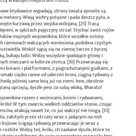
czą w każdym miejscu linii frontu.
awe błyskawice wypadają, strony świata spowite są
ie meteory. Wieją wichry potężne i pada deszcz pyłu, a
onięte kurzawą przez wojska wzbijaną. [25] Tracą
lepieni, w splotach pajęczyny strzał. Słychać świst rojów
 łuków mężnych wojowników, które wszelkie osłony
ch ramionach walczących wzniesiona, podobna czystym
zświetla. Wokół sypią się na ziemię tarcze z byczej
nką, buhaju ludzi. Widzę wszędzie spadające głowy i
ych mieczami w kolorze słońca. [30] Przewracają się
mi kołami i platformami, z pogruchotanymi godłami, z
umaki ciężko ranne od uderzeń broni, ciągną rydwany z
wilę później same leżą już na ziemi. Inne, okrutnie
ątaną uprzężą, dyszle jeno za sobą wloką, Bharato!
wojowników razem z woźnicami, końmi i rydwanami,
 królu! W tym zwarciu wielkich oddziałów słonie, czując
ców, atakują nawet te, co już walczyć nie mogą. [35]
ała, zabitych przez strzały wraz z jadącymi na nich
 bojowe ścigają rydwany, przewracając je wraz z
 rozbite. Widzę też, królu, strzaskane dyszle, które te