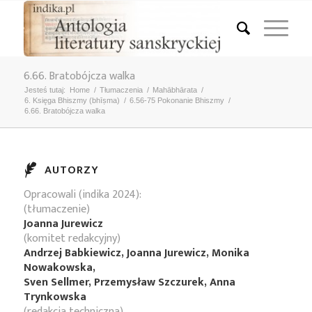
6.66. Bratobójcza walka
Jesteś tutaj:
Home
/
Tłumaczenia
/
Mahābhārata
/
6. Księga Bhiszmy (bhīṣma)
/
6.56-75 Pokonanie Bhiszmy
/
6.66. Bratobójcza walka
AUTORZY
Opracowali (indika 2024):
(tłumaczenie)
Joanna Jurewicz
(komitet redakcyjny)
Andrzej Babkiewicz, Joanna Jurewicz, Monika
Nowakowska,
Sven Sellmer, Przemysław Szczurek, Anna
Trynkowska
(redakcja techniczna)