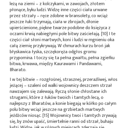
leżą na ziemi – z kolczykami, w zawojach, złotem
płonące, byku ludzi. Widzę inne części ciała urwane
przez strzały – ręce zdobne w bransolety, co wciąż
jeszcze łuki trzymają, ciała w zbrojach, dłonie
upierścienione, piękne twarze podobne do księżyca z
oczami krwią nabiegłymi pole bitwy zaściełają. [10] I te
części ciał słoni martwych, koni i ludzi w mgnieniu oka
całą ziemię przykrywają. W chmurach kurzu broń jak
błyskawica łyska, szczękoręża odgłos gromu
przypomina. I toczy się ta pełna gwałtu, pełna zgiełku
bitwa, krwawa, między Kaurawami i Pandawami,
Bharato.
I w tej bitwie – rozgłośnej, strasznej, przeraźliwej, włos
jeżącej – szaleni od walki wojownicy deszczem strzał
nawzajem się zalewają. Ryczą słonie chłostane ich
strugami, które z łuków twoich i tamtych lecą, o
najlepszy z Bharatów, a konie biegają w kółko po całym
polu bitwy wciąż jeszcze na grzbietach martwych
jeźdźców niosąc. [15] Wojownicy twoi i tamtych zrywają
się, by znów upaść, śmiertelnie ranni od strzał, buhaju
ludzi. Widzę, jak w różnych miejscach zderzają się