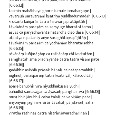
prāvartata kurūṇāṃ ca pāṇḍavānāṃ ca bhārata
||6.66.12||
tasmin mahābhaye ghore tumule lomaharṣaṇe |
vavarṣuḥ śaravarṣāṇi kṣatriyā yuddhadurmadāḥ ||6.66.13||
krośanti kuñjarās tatra śaravarṣapratāpitāḥ |
tāvakānāṃ pareṣāṃ ca saṃyuge bharatottama |
aśvāś ca paryadhāvanta hatārohā diśo daśa ||6.66.14||
utpatya nipatanty anye śaraghātaprapīḍitāḥ |
tāvakānāṃ pareṣāṃ ca yodhānāṃ bharatarṣabha
||6.66.15||
aśvānāṃ kuñjarāṇāṃ ca rathānāṃ cātivartatām |
saṃghātāḥ sma pradṛśyante tatra tatra viśāṃ pate
||6.66.16||
gadābhir asibhiḥ prāsair bāṇaiś ca nataparvabhiḥ |
jaghnuḥ parasparaṃ tatra kṣatriyāḥ kālacoditāḥ
||6.66.17||
apare bāhubhir vīrā niyuddhakuśalā yudhi |
bahudhā samasajjanta āyasaiḥ parighair iva ||6.66.18||
muṣṭibhir jānubhiś caiva talaiś caiva viśāṃ pate |
anyonyaṃ jaghnire vīrās tāvakāḥ pāṇḍavaiḥ saha
||6.66.19||
virathā rathinaś cātra nistriṃśavaradhāriṇaḥ |