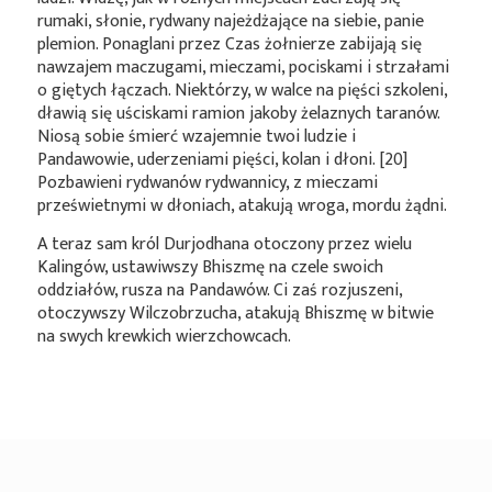
rumaki, słonie, rydwany najeżdżające na siebie, panie
plemion. Ponaglani przez Czas żołnierze zabijają się
nawzajem maczugami, mieczami, pociskami i strzałami
o giętych łączach. Niektórzy, w walce na pięści szkoleni,
dławią się uściskami ramion jakoby żelaznych taranów.
Niosą sobie śmierć wzajemnie twoi ludzie i
Pandawowie, uderzeniami pięści, kolan i dłoni. [20]
Pozbawieni rydwanów rydwannicy, z mieczami
prześwietnymi w dłoniach, atakują wroga, mordu żądni.
A teraz sam król Durjodhana otoczony przez wielu
Kalingów, ustawiwszy Bhiszmę na czele swoich
oddziałów, rusza na Pandawów. Ci zaś rozjuszeni,
otoczywszy Wilczobrzucha, atakują Bhiszmę w bitwie
na swych krewkich wierzchowcach.