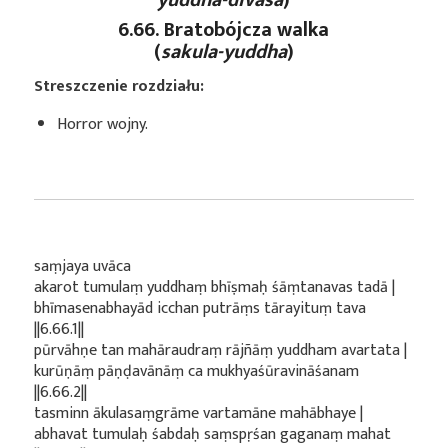
6.66. Bratobójcza walka
(
sakula-yuddha
)
Streszczenie rozdziału:
Horror wojny.
saṃjaya uvāca
akarot tumulaṃ yuddhaṃ bhīṣmaḥ śāṃtanavas tadā |
bhīmasenabhayād icchan putrāṃs tārayituṃ tava
||6.66.1||
pūrvāhṇe tan mahāraudraṃ rājñāṃ yuddham avartata |
kurūṇāṃ pāṇḍavānāṃ ca mukhyaśūravināśanam
||6.66.2||
tasminn ākulasaṃgrāme vartamāne mahābhaye |
abhavat tumulaḥ śabdaḥ saṃspṛśan gaganaṃ mahat