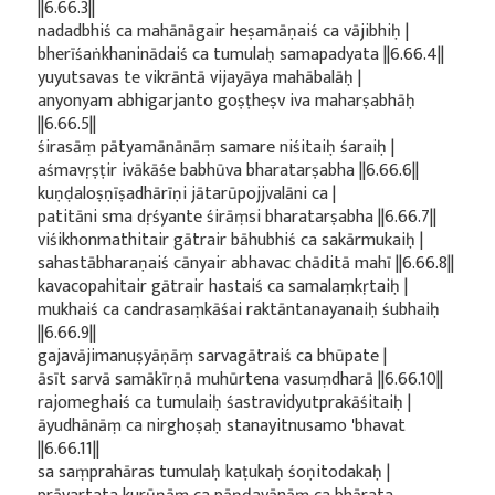
||6.66.3||
nadadbhiś ca mahānāgair heṣamāṇaiś ca vājibhiḥ |
bherīśaṅkhaninādaiś ca tumulaḥ samapadyata ||6.66.4||
yuyutsavas te vikrāntā vijayāya mahābalāḥ |
anyonyam abhigarjanto goṣṭheṣv iva maharṣabhāḥ
||6.66.5||
śirasāṃ pātyamānānāṃ samare niśitaiḥ śaraiḥ |
aśmavṛṣṭir ivākāśe babhūva bharatarṣabha ||6.66.6||
kuṇḍaloṣṇīṣadhārīṇi jātarūpojjvalāni ca |
patitāni sma dṛśyante śirāṃsi bharatarṣabha ||6.66.7||
viśikhonmathitair gātrair bāhubhiś ca sakārmukaiḥ |
sahastābharaṇaiś cānyair abhavac chāditā mahī ||6.66.8||
kavacopahitair gātrair hastaiś ca samalaṃkṛtaiḥ |
mukhaiś ca candrasaṃkāśai raktāntanayanaiḥ śubhaiḥ
||6.66.9||
gajavājimanuṣyāṇāṃ sarvagātraiś ca bhūpate |
āsīt sarvā samākīrṇā muhūrtena vasuṃdharā ||6.66.10||
rajomeghaiś ca tumulaiḥ śastravidyutprakāśitaiḥ |
āyudhānāṃ ca nirghoṣaḥ stanayitnusamo 'bhavat
||6.66.11||
sa saṃprahāras tumulaḥ kaṭukaḥ śoṇitodakaḥ |