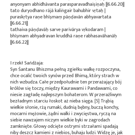
anyonyam abhidhāvanta parasparavadhaiṣiṇaḥ ||6.66.20||
tato duryodhano rājā kaliṅgair bahubhir vṛtaḥ |
puraskṛtya raṇe bhīṣmaṃ pāṇḍavān abhyavartata
||6.66.21||
tathaiva pāṇḍavāḥ sarve parivārya vṛkodaram |
bhīṣmam abhyadravan kruddhā raṇe rabhasavāhanāḥ
||6.66.22||
I rzekł Sańdźaja:
Syn Śantanu Bhiszma pełną zgiełku walkę rozpoczyna,
chce ocalić twoich synów przed Bhimą, który strach w
nich wzbudza. Całe przedpołudnie ten przerażający bój
królów się toczy, między Kaurawami i Pandawami, co
niesie zagładę najlepszym bohaterom. W przeraźliwym
bezładnym starciu łoskot aż nieba sięga. [5] Trąbią
wielkie słonie, rżą rumaki, dudnią bębny, buczą konchy,
mocarni mężowie, żądni walki i zwycięstwa, ryczą na
siebie nawzajem niczym wielkie byki w zagrodach
zamknięte. Głowy odcięte ostrymi strzałami spadają
niby deszcz kamieni z niebios, buhaju ludzi. Widzę je, jak