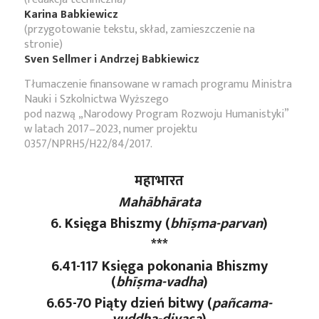
Karina Babkiewicz
(przygotowanie tekstu, skład, zamieszczenie na
stronie)
Sven Sellmer i Andrzej Babkiewicz
Tłumaczenie finansowane w ramach programu Ministra
Nauki i Szkolnictwa Wyższego
pod nazwą „Narodowy Program Rozwoju Humanistyki”
w latach 2017–2023, numer projektu
0357/NPRH5/H22/84/2017.
महाभारत
Mahābhārata
6. Księga Bhiszmy (
bhīṣma-parvan
)
***
6.41-117 Księga pokonania Bhiszmy
(
bhīṣma-vadha
)
6.65-70 Piąty dzień bitwy (
pañcama
-
yuddha
-divasa
)